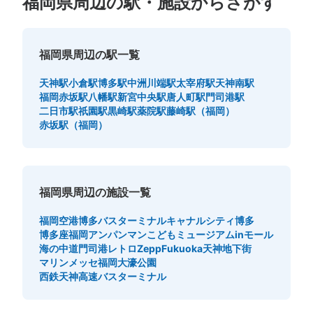
福岡県周辺の駅・施設からさがす
福岡県周辺の駅一覧
天神駅
小倉駅
博多駅
中洲川端駅
太宰府駅
天神南駅
福岡赤坂駅
八幡駅
新宮中央駅
唐人町駅
門司港駅
二日市駅
祇園駅
黒崎駅
薬院駅
藤崎駅（福岡）
赤坂駅（福岡）
福岡県周辺の施設一覧
福岡空港
博多バスターミナル
キャナルシティ博多
博多座
福岡アンパンマンこどもミュージアムinモール
海の中道
門司港レトロ
ZeppFukuoka
天神地下街
マリンメッセ福岡
大濠公園
西鉄天神高速バスターミナル