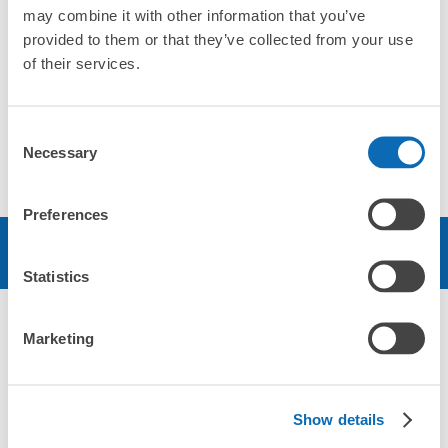
may combine it with other information that you’ve
キャナルシティから徒歩１分!!取材殺到の名物!!
provided to them or that they’ve collected from your use
博多味噌とろろ鍋は絶品です。
of their services.
お荷物を預けるついでに一杯いかがですか？
店舗情報
Consent
Necessary
ソーシャルリンク
Selection
Preferences
予約する
Statistics
Marketing
エリア
北海道・東北エリア
Show details
北海道
青森県
岩手県
宮城県
秋田県
山形県
福島県