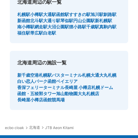
北海道周辺の駅一覧
札幌駅
小樽駅
大通駅
函館駅
すすきの駅
旭川駅
釧路駅
新函館北斗駅
大通り駅
琴似駅
円山公園駅
新札幌駅
南小樽駅
網走駅
大沼公園駅
狸小路駅
千歳駅
真駒内駅
福住駅
帯広駅
白老駅
北海道周辺の施設一覧
新千歳空港
札幌駅バスターミナル
札幌大通
大丸札幌
白い恋人パーク
函館ベイエリア
香深フェリーターミナル
長崎屋 小樽店
札幌ドーム
函館・五稜郭タワー
旭山動物園
大丸札幌店
長崎屋小樽店
函館競馬場
北海道
ecbo cloak
JTB Aeon Kitami