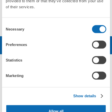
provided to them or that they’ve collected from your use
of their services.
店舗情報
ソーシャルリンク
Consent
Necessary
Selection
Preferences
予約する
Statistics
エリア
Marketing
北海道・東北エリア
北海道
青森県
岩手県
宮城県
秋田県
山形県
福島県
Show details
関東エリア
茨城県
栃木県
群馬県
埼玉県
千葉県
東京都
神奈川県
Allow all