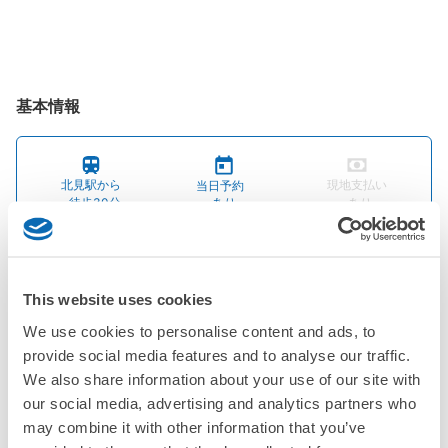
基本情報
北見駅から
現地支払い
当日予約
徒歩30分
あり
あり
エレベーター
電源
Wi-Fi
あり
利用可能
利用可能
This website uses cookies
We use cookies to personalise content and ads, to
タバコの分別
英語対応
あり
OK
provide social media features and to analyse our traffic.
We also share information about your use of our site with
our social media, advertising and analytics partners who
may combine it with other information that you’ve
ようこそ北見へ