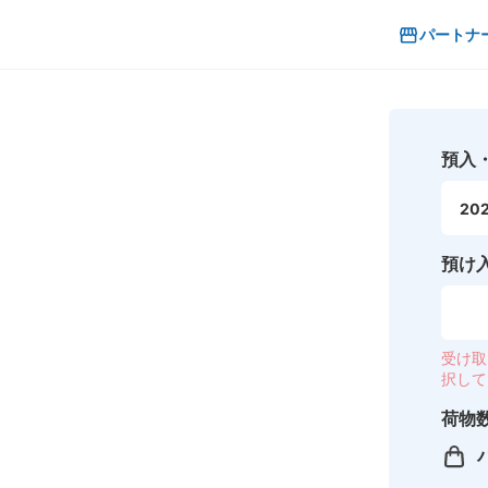
パートナ
預入
202
預け
受け取
択して
荷物