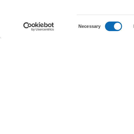
基本情報
Consent
Necessary
Selection
駅から
当日予約
徒歩分
あり
電源
Wi-Fi
利用可能
利用可能
店舗情報
ソーシャルリンク