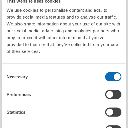
This website uses cookies
駅から徒歩5分
本日の営業時間
:
閉店
We use cookies to personalise content and ads, to
provide social media features and to analyse our traffic.
We also share information about your use of our site with
our social media, advertising and analytics partners who
may combine it with other information that you’ve
provided to them or that they’ve collected from your use
of their services.
保管できる荷物数
スーツケースサイズ
:
バッグサイズ
:
1
1
Consent
空き時間
Necessary
Selection
8/7
金
8/8
土
8/9
日
8/10
月
8/11
火
8/12
水
8/13
木
Preferences
この店舗を予約する
Statistics
台灣微告 MicroAd Taiwan