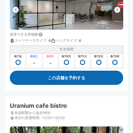
保管できる荷物数
スーツケースサイズ
:
バッグサイズ
:
4
4
空き時間
8/7
金
8/8
土
8/9
日
8/10
月
8/11
火
8/12
水
8/13
木
この店舗を予約する
Uranium cafe bistro
有楽町駅から徒歩99分
本日の営業時間
:
12:00〜22:00