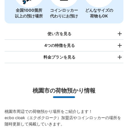
全国1000箇所
コインロッカー
どんなサイズの
以上の預け場所
代わりにお預け
荷物もOK
使い方を見る
4つの特徴を見る
料金プランを見る
バッグサイズ
NT$80
/
日
最大辺が45cm未満の大きさのお荷物（リュック、ハンド
桃園市の荷物預かり情報
バッグ、お手荷物など）
スマホからお店と日時を

全国1,000箇所以上と提携
指定して事前予約
北は北海道から南は沖縄まで都市部を中心に全国で利用可能なサービスです
桃園市周辺での荷物預かり場所をご紹介します！

スーツケースサイズ
ecbo cloak（エクボクローク）加盟店やコインロッカーの場所を
NT$160
/
日
随時更新して掲載していきます。
