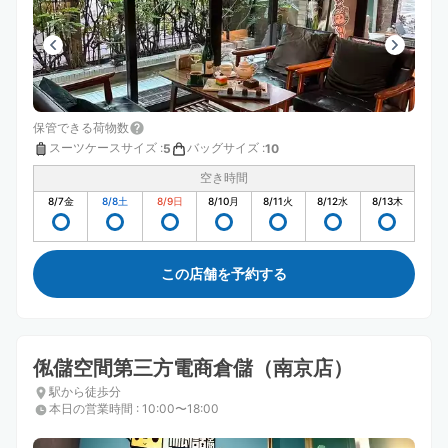
保管できる荷物数
スーツケースサイズ
:
バッグサイズ
:
5
10
空き時間
8/7
金
8/8
土
8/9
日
8/10
月
8/11
火
8/12
水
8/13
木
この店舗を予約する
俬儲空間第三方電商倉儲（南京店）
駅から徒歩分
本日の営業時間
:
10:00〜18:00