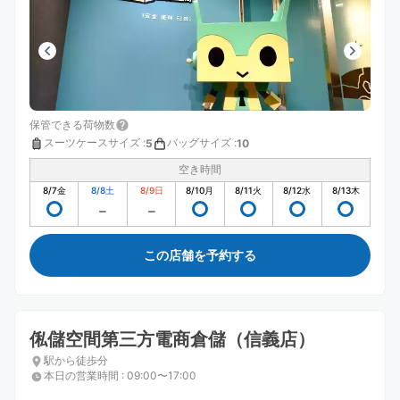
保管できる荷物数
スーツケースサイズ
:
バッグサイズ
:
5
10
空き時間
8/7
金
8/8
土
8/9
日
8/10
月
8/11
火
8/12
水
8/13
木
この店舗を予約する
俬儲空間第三方電商倉儲（信義店）
駅から徒歩分
本日の営業時間
:
09:00〜17:00