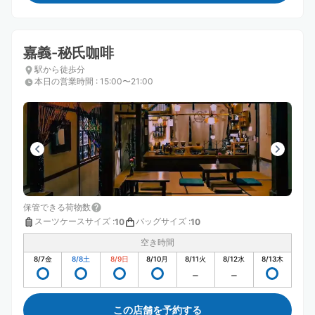
嘉義-秘氏咖啡
駅から徒歩分
本日の営業時間
:
15:00〜21:00
保管できる荷物数
スーツケースサイズ
:
バッグサイズ
:
10
10
空き時間
8/7
金
8/8
土
8/9
日
8/10
月
8/11
火
8/12
水
8/13
木
この店舗を予約する