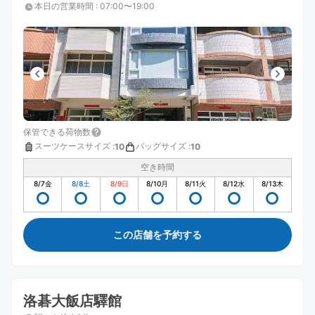
本日の営業時間
:
07:00〜19:00
保管できる荷物数
スーツケースサイズ
:
バッグサイズ
:
10
10
空き時間
8/7
金
8/8
土
8/9
日
8/10
月
8/11
火
8/12
水
8/13
木
この店舗を予約する
洛碁大飯店驛館