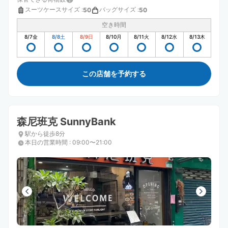
スーツケースサイズ
:
バッグサイズ
:
50
50
空き時間
8/7
金
8/8
土
8/9
日
8/10
月
8/11
火
8/12
水
8/13
木
この店舗を予約する
森尼班克 SunnyBank
駅から徒歩8分
本日の営業時間
:
09:00〜21:00