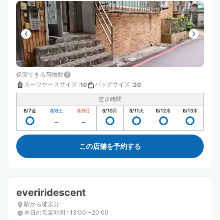
保管できる荷物数
スーツケースサイズ
:
バッグサイズ
:
10
20
空き時間
8/7
金
8/8
土
8/9
日
8/10
月
8/11
火
8/12
水
8/13
木
この店舗を予約する
everiridescent
駅から徒歩分
本日の営業時間
:
13:00〜20:00