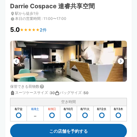
Darrie Cospace 達睿共享空間
駅から徒歩1分
本日の営業時間
:
11:00〜17:00
5.0
2件
★
★
★
★
★
★
★
★
★
★
保管できる荷物数
スーツケースサイズ
:
バッグサイズ
:
30
50
空き時間
8/7
金
8/8
土
8/9
日
8/10
月
8/11
火
8/12
水
8/13
木
この店舗を予約する