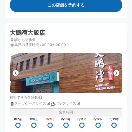
この店舗を予約する
大鵬灣大飯店
駅から徒歩分
本日の営業時間
:
00:00〜00:00
保管できる荷物数
スーツケースサイズ
:
バッグサイズ
:
6
6
空き時間
8/7
金
8/8
土
8/9
日
8/10
月
8/11
火
8/12
水
8/13
木