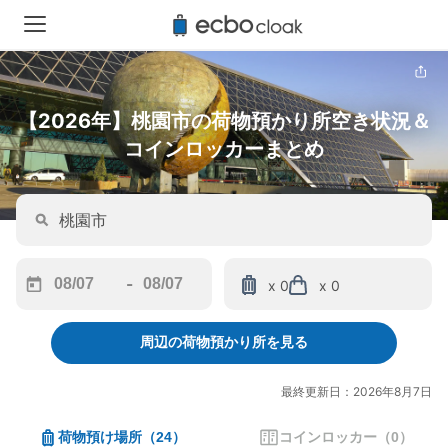
【2026年】桃園市の荷物預かり所空き状況＆
コインロッカーまとめ
-
x 0
x 0
Navigate
Navigate
forward
backward
周辺の荷物預かり所を見る
to
to
interact
interact
with
with
最終更新日：2026年8月7日
the
the
calendar
calendar
荷物預け場所
（
24
）
コインロッカー
（
0
）
and
and