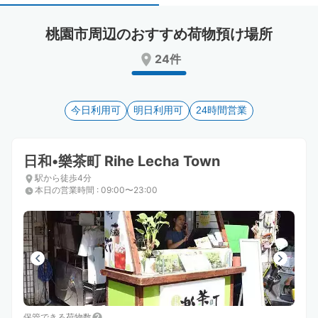
select
select
a
a
桃園市周辺のおすすめ荷物預け場所
date.
date.
Press
Press
24件
the
the
question
question
mark
mark
key
今日利用可
key
明日利用可
24時間営業
to
to
get
get
the
the
日和•樂茶町 Rihe Lecha Town
keyboard
keyboard
駅から徒歩4分
shortcuts
shortcuts
本日の営業時間
:
09:00〜23:00
for
for
changing
changing
dates.
dates.
保管できる荷物数