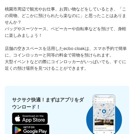
最大辺が45cm以上の大きさのお荷物（スーツケース、楽
器、ベビーカーなど）
桃園市周辺で観光やお仕事、お買い物などをしているとき、「こ
の荷物、どこかに預けられたら楽なのに」と思ったことはありま
せんか？

バッグやスーツケース、ベビーカーや自転車などを預けて、身軽
に楽しみましょう！

好立地 / 好条件店舗も多数
お店で荷物の写真を

アクセスの良い駅ナカ店舗や24時間営業店舗等も多数提携しています
撮ってもらいチェックイン完了
店舗の空きスペースを活用したecbo cloakは、スマホ予約で簡単
に、コインロッカーと同等の料金で荷物を預けられます。

大型イベントなどの際にコインロッカーがいっぱいでも、すぐに
近くの預け場所を見つけることができます。
サクサク快適！まずはアプリをダ
どんなサイズの荷物もOK
ウンロード！
手ぶらで1日快適に！
楽器、ベビーカー、ゴルフバッグ等、1人が持てる大きさの荷物であればどんなサイズでも
OK