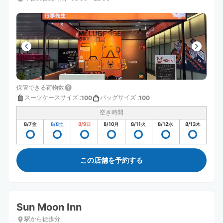
保管できる荷物数
スーツケースサイズ
:
バッグサイズ
:
100
100
空き時間
8/7
金
8/8
土
8/9
日
8/10
月
8/11
火
8/12
水
8/13
木
この店舗を予約する
Sun Moon Inn
駅から徒歩分