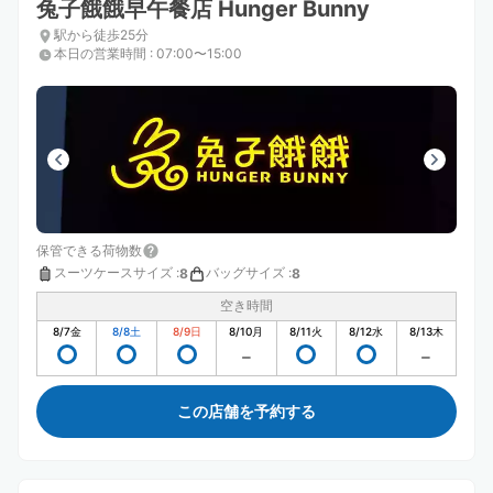
兔子餓餓早午餐店 Hunger Bunny
駅から徒歩25分
本日の営業時間
:
07:00〜15:00
保管できる荷物数
スーツケースサイズ
:
バッグサイズ
:
8
8
空き時間
8/7
金
8/8
土
8/9
日
8/10
月
8/11
火
8/12
水
8/13
木
この店舗を予約する