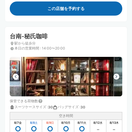
この店舗を予約する
台南-秘氏咖啡
駅から徒歩分
本日の営業時間
:
14:00〜20:00
保管できる荷物数
スーツケースサイズ
:
バッグサイズ
:
30
30
空き時間
8/7
金
8/8
土
8/9
日
8/10
月
8/11
火
8/12
水
8/13
木