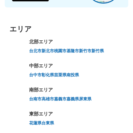
エリア
北部エリア
万が一に備えた安心補償
荷物の破損、盗難等万が一に備えた保証も完備で安心
台北市
新北市
桃園市
基隆市
新竹市
新竹県
中部エリア
台中市
彰化県
苗栗県
南投県
南部エリア
台南市
高雄市
嘉義市
嘉義県
屏東県
東部エリア
花蓮県
台東県