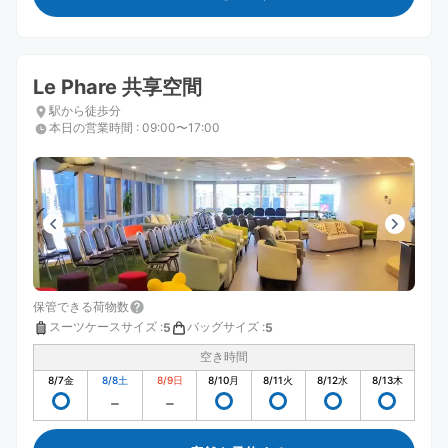
Le Phare 共享空間
駅から徒歩分
本日の営業時間
:
09:00〜17:00
保管できる荷物数
スーツケースサイズ
:
バッグサイズ
:
5
5
空き時間
8/7
金
8/8
土
8/9
日
8/10
月
8/11
火
8/12
水
8/13
木