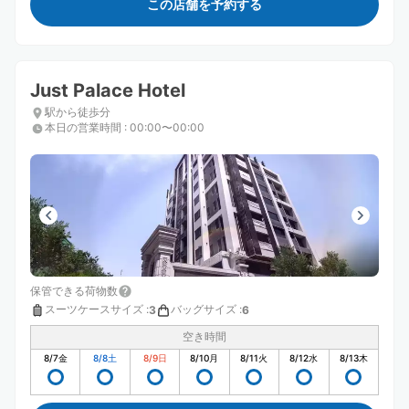
この店舗を予約する
Just Palace Hotel
駅から徒歩分
本日の営業時間
:
00:00〜00:00
保管できる荷物数
スーツケースサイズ
:
バッグサイズ
:
3
6
空き時間
8/7
金
8/8
土
8/9
日
8/10
月
8/11
火
8/12
水
8/13
木