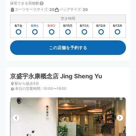
保管できる荷物数
スーツケースサイズ
:
バッグサイズ
:
20
20
空き時間
8/7
金
8/8
土
8/9
日
8/10
月
8/11
火
8/12
水
8/13
木
この店舗を予約する
京盛宇永康概念店 Jing Sheng Yu
駅から徒歩3分
本日の営業時間
:
10:00〜19:00