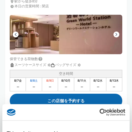
駅から徒歩8分
本日の営業時間
:
閉店
保管できる荷物数
スーツケースサイズ
:
バッグサイズ
:
0
0
空き時間
8/7
金
8/8
土
8/9
日
8/10
月
8/11
火
8/12
水
8/13
木
この店舗を予約する
洛碁大飯店山水閣館