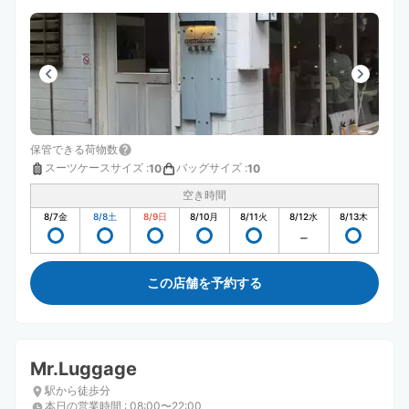
保管できる荷物数
スーツケースサイズ
:
バッグサイズ
:
10
10
空き時間
8/7
金
8/8
土
8/9
日
8/10
月
8/11
火
8/12
水
8/13
木
この店舗を予約する
Mr.Luggage
駅から徒歩分
本日の営業時間
:
08:00〜22:00