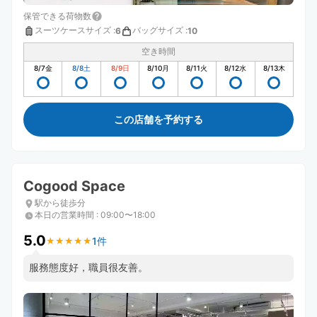
保管できる荷物数
スーツケースサイズ
:
バッグサイズ
:
6
10
空き時間
8/7
金
8/8
土
8/9
日
8/10
月
8/11
火
8/12
水
8/13
木
この店舗を予約する
Cogood Space
駅から徒歩分
本日の営業時間
:
09:00〜18:00
5.0
1件
★
★
★
★
★
★
★
★
★
★
服務態度好，職員很友善。