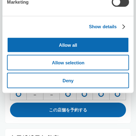
Marketing
駅から徒歩分
本日の営業時間
:
10:00〜18:00
Show details
Allow all
Allow selection
保管できる荷物数
スーツケースサイズ
:
バッグサイズ
:
3
3
Deny
空き時間
8/7
金
8/8
土
8/9
日
8/10
月
8/11
火
8/12
水
8/13
木
この店舗を予約する