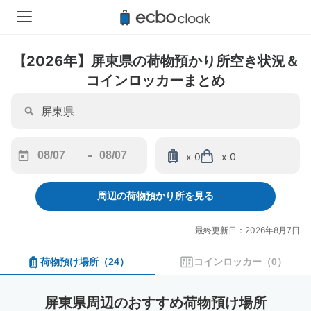
【2026年】屏東県の荷物預かり所空き状況＆
コインロッカーまとめ
-
x 0
x 0
Navigate
Navigate
forward
backward
周辺の荷物預かり所を見る
to
to
interact
interact
with
with
最終更新日：2026年8月7日
the
the
calendar
calendar
荷物預け場所
（
24
）
コインロッカー
（
0
）
and
and
select
select
a
a
屏東県周辺のおすすめ荷物預け場所
date.
date.