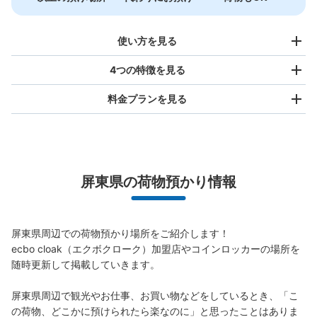
使い方を見る
4つの特徴を見る
料金プランを見る
バッグサイズ
NT$80
/
日
最大辺が45cm未満の大きさのお荷物（リュック、ハンド
屏東県の荷物預かり情報
バッグ、お手荷物など）
スマホからお店と日時を

全国1,000箇所以上と提携
指定して事前予約
北は北海道から南は沖縄まで都市部を中心に全国で利用可能なサービスです
屏東県周辺での荷物預かり場所をご紹介します！

スーツケースサイズ
ecbo cloak（エクボクローク）加盟店やコインロッカーの場所を
NT$160
/
日
随時更新して掲載していきます。

最大辺が45cm以上の大きさのお荷物（スーツケース、楽
器、ベビーカーなど）
屏東県周辺で観光やお仕事、お買い物などをしているとき、「こ
の荷物、どこかに預けられたら楽なのに」と思ったことはありま