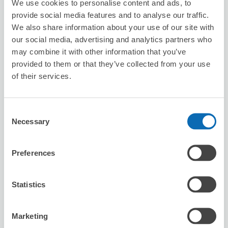
We use cookies to personalise content and ads, to
provide social media features and to analyse our traffic.
We also share information about your use of our site with
our social media, advertising and analytics partners who
may combine it with other information that you’ve
provided to them or that they’ve collected from your use
of their services.
保管できる荷物数
スーツケースサイズ
:
バッグサイズ
:
1
1
空き時間
Consent
8/7
金
8/8
土
8/9
日
8/10
月
8/11
火
8/12
水
8/13
木
Necessary
Selection
この店舗を予約する
Preferences
Statistics
台灣微告 MicroAd Taiwan
駅から徒歩分
Marketing
本日の営業時間
:
10:00〜18:00