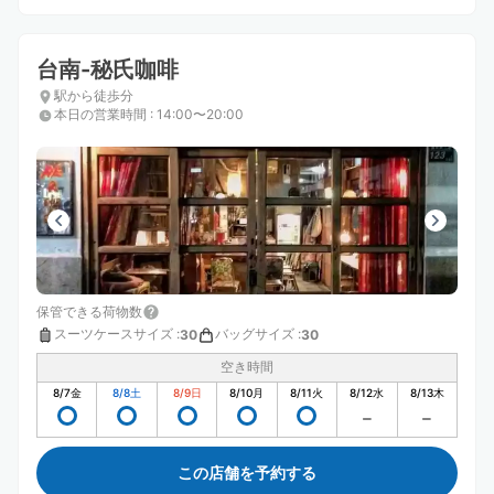
台南-秘氏咖啡
駅から徒歩分
本日の営業時間
:
14:00〜20:00
保管できる荷物数
スーツケースサイズ
:
バッグサイズ
:
30
30
空き時間
8/7
金
8/8
土
8/9
日
8/10
月
8/11
火
8/12
水
8/13
木
この店舗を予約する