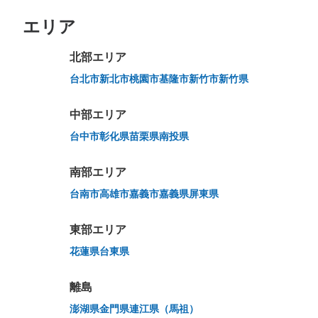
エリア
北部エリア
万が一に備えた安心補償
荷物の破損、盗難等万が一に備えた保証も完備で安心
台北市
新北市
桃園市
基隆市
新竹市
新竹県
中部エリア
台中市
彰化県
苗栗県
南投県
南部エリア
台南市
高雄市
嘉義市
嘉義県
屏東県
東部エリア
花蓮県
台東県
離島
澎湖県
金門県
連江県（馬祖）