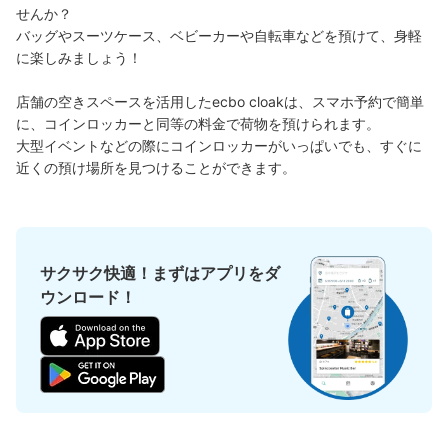
せんか？

バッグやスーツケース、ベビーカーや自転車などを預けて、身軽
に楽しみましょう！

好立地 / 好条件店舗も多数
お店で荷物の写真を

アクセスの良い駅ナカ店舗や24時間営業店舗等も多数提携しています
撮ってもらいチェックイン完了
店舗の空きスペースを活用したecbo cloakは、スマホ予約で簡単
に、コインロッカーと同等の料金で荷物を預けられます。

大型イベントなどの際にコインロッカーがいっぱいでも、すぐに
近くの預け場所を見つけることができます。
サクサク快適！まずはアプリをダ
どんなサイズの荷物もOK
ウンロード！
手ぶらで1日快適に！
楽器、ベビーカー、ゴルフバッグ等、1人が持てる大きさの荷物であればどんなサイズでも
OK