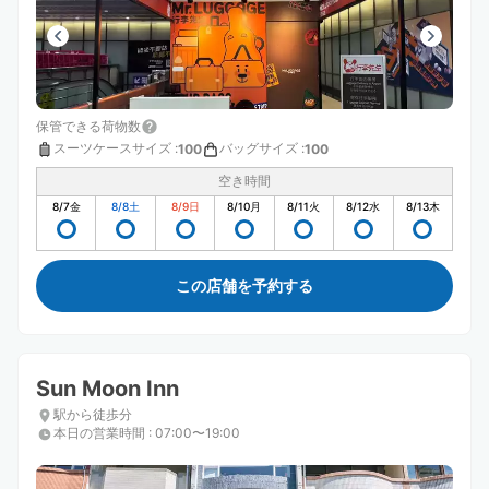
保管できる荷物数
スーツケースサイズ
:
バッグサイズ
:
100
100
空き時間
8/7
金
8/8
土
8/9
日
8/10
月
8/11
火
8/12
水
8/13
木
この店舗を予約する
Sun Moon Inn
駅から徒歩分
本日の営業時間
:
07:00〜19:00