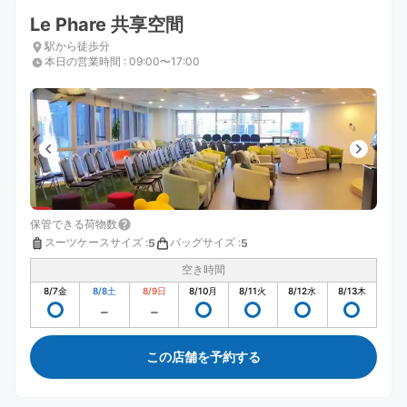
Le Phare 共享空間
駅から徒歩分
本日の営業時間
:
09:00〜17:00
保管できる荷物数
スーツケースサイズ
:
バッグサイズ
:
5
5
空き時間
8/7
金
8/8
土
8/9
日
8/10
月
8/11
火
8/12
水
8/13
木
この店舗を予約する