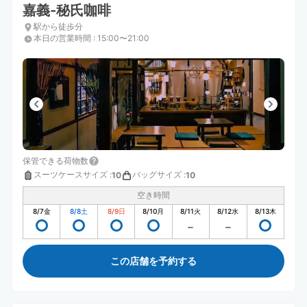
嘉義-秘氏咖啡
駅から徒歩分
本日の営業時間
:
15:00〜21:00
保管できる荷物数
スーツケースサイズ
:
バッグサイズ
:
10
10
空き時間
8/7
金
8/8
土
8/9
日
8/10
月
8/11
火
8/12
水
8/13
木
この店舗を予約する