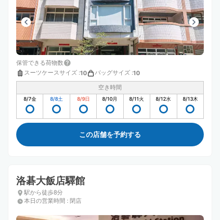
保管できる荷物数
スーツケースサイズ
:
バッグサイズ
:
10
10
空き時間
8/7
金
8/8
土
8/9
日
8/10
月
8/11
火
8/12
水
8/13
木
この店舗を予約する
洛碁大飯店驛館
駅から徒歩8分
本日の営業時間
:
閉店