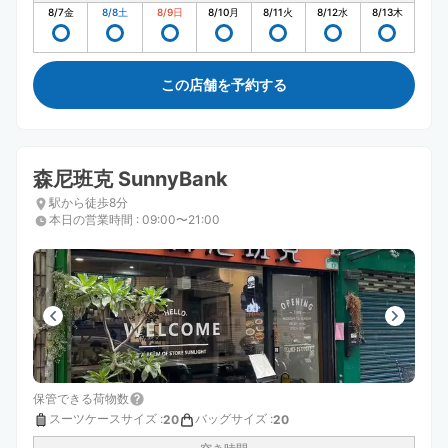
8/7
金
8/8
土
8/9
日
8/10
月
8/11
火
8/12
水
8/13
木
この店舗を予約する
森尼班克 SunnyBank
駅から徒歩8分
本日の営業時間
:
09:00〜21:00
保管できる荷物数
スーツケースサイズ
:
バッグサイズ
:
20
20