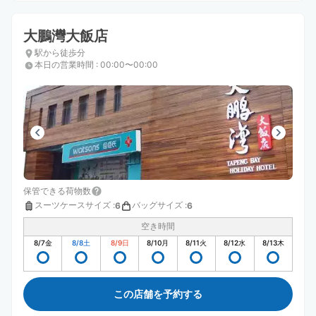
大鵬灣大飯店
駅から徒歩分
本日の営業時間
:
00:00〜00:00
保管できる荷物数
スーツケースサイズ
:
バッグサイズ
:
6
6
空き時間
8/7
金
8/8
土
8/9
日
8/10
月
8/11
火
8/12
水
8/13
木
この店舗を予約する