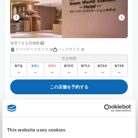
保管できる荷物数
スーツケースサイズ
:
バッグサイズ
:
0
0
空き時間
8/7
金
8/8
土
8/9
日
8/10
月
8/11
火
8/12
水
8/13
木
この店舗を予約する
洛碁大飯店山水閣館
駅から徒歩5分
本日の営業時間
:
閉店
This website uses cookies