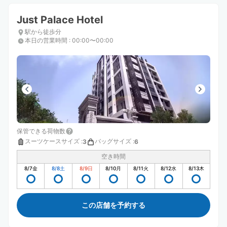
Just Palace Hotel
駅から徒歩分
本日の営業時間
:
00:00〜00:00
保管できる荷物数
スーツケースサイズ
:
バッグサイズ
:
3
6
空き時間
8/7
金
8/8
土
8/9
日
8/10
月
8/11
火
8/12
水
8/13
木
この店舗を予約する