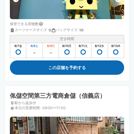
保管できる荷物数
スーツケースサイズ
:
バッグサイズ
:
5
10
空き時間
8/7
金
8/8
土
8/9
日
8/10
月
8/11
火
8/12
水
8/13
木
この店舗を予約する
俬儲空間第三方電商倉儲（信義店）
駅から徒歩分
本日の営業時間
:
09:00〜17:00