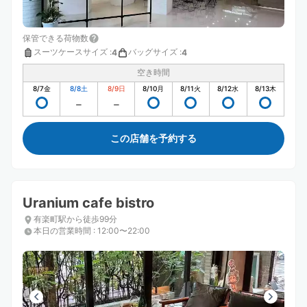
保管できる荷物数
スーツケースサイズ
:
バッグサイズ
:
4
4
空き時間
8/7
金
8/8
土
8/9
日
8/10
月
8/11
火
8/12
水
8/13
木
この店舗を予約する
Uranium cafe bistro
有楽町駅から徒歩99分
本日の営業時間
:
12:00〜22:00