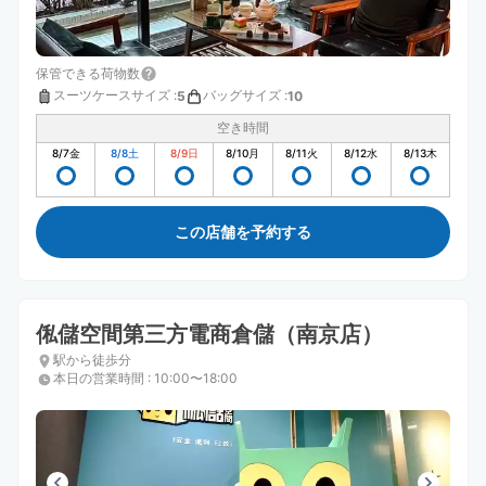
保管できる荷物数
スーツケースサイズ
:
バッグサイズ
:
5
10
空き時間
8/7
金
8/8
土
8/9
日
8/10
月
8/11
火
8/12
水
8/13
木
この店舗を予約する
俬儲空間第三方電商倉儲（南京店）
駅から徒歩分
本日の営業時間
:
10:00〜18:00