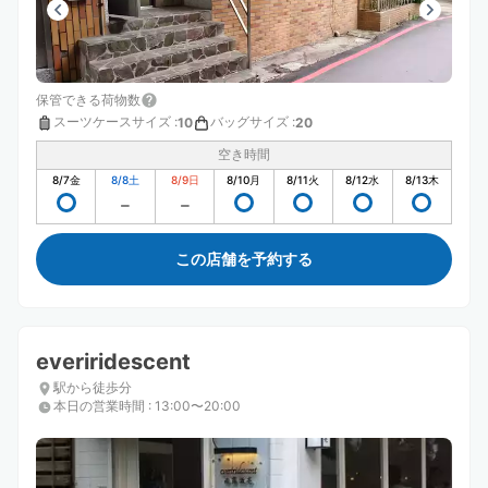
保管できる荷物数
スーツケースサイズ
:
バッグサイズ
:
10
20
空き時間
8/7
金
8/8
土
8/9
日
8/10
月
8/11
火
8/12
水
8/13
木
この店舗を予約する
everiridescent
駅から徒歩分
本日の営業時間
:
13:00〜20:00