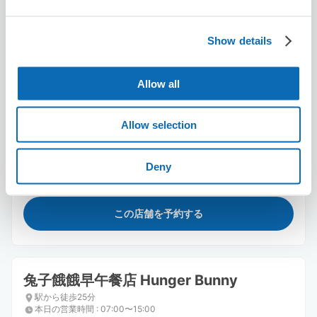
Show details
Allow all
保管できる荷物数
Allow selection
スーツケースサイズ
:
バッグサイズ
:
3
3
空き時間
8/7
金
8/8
土
8/9
日
8/10
月
8/11
火
8/12
水
8/13
木
Deny
この店舗を予約する
兔子餓餓早午餐店 Hunger Bunny
駅から徒歩25分
本日の営業時間
:
07:00〜15:00