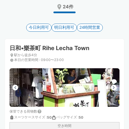
Press
Press
24件
the
the
question
question
mark
mark
key
今日利用可
key
明日利用可
24時間営業
to
to
get
get
the
the
日和•樂茶町 Rihe Lecha Town
keyboard
keyboard
駅から徒歩4分
shortcuts
shortcuts
本日の営業時間
:
09:00〜23:00
for
for
changing
changing
dates.
dates.
保管できる荷物数
スーツケースサイズ
:
バッグサイズ
:
50
50
空き時間