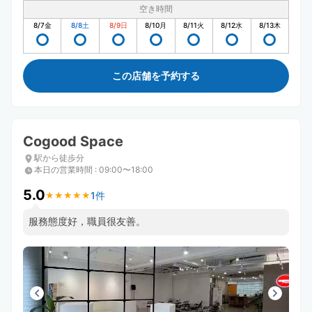
空き時間
8/7
金
8/8
土
8/9
日
8/10
月
8/11
火
8/12
水
8/13
木
この店舗を予約する
Cogood Space
駅から徒歩分
本日の営業時間
:
09:00〜18:00
5.0
1件
★
★
★
★
★
★
★
★
★
★
服務態度好，職員很友善。