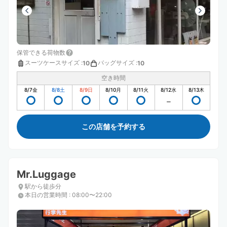
保管できる荷物数
スーツケースサイズ
:
バッグサイズ
:
10
10
空き時間
8/7
金
8/8
土
8/9
日
8/10
月
8/11
火
8/12
水
8/13
木
この店舗を予約する
Mr.Luggage
駅から徒歩分
本日の営業時間
:
08:00〜22:00