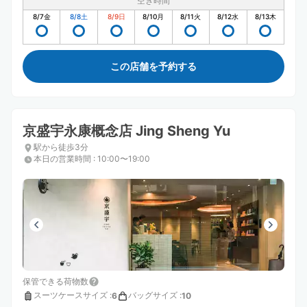
空き時間
8/7
金
8/8
土
8/9
日
8/10
月
8/11
火
8/12
水
8/13
木
この店舗を予約する
京盛宇永康概念店 Jing Sheng Yu
駅から徒歩3分
本日の営業時間
:
10:00〜19:00
保管できる荷物数
スーツケースサイズ
:
バッグサイズ
:
6
10