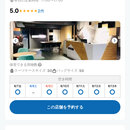
本日の営業時間
:
11:00〜17:00
5.0
2件
★
★
★
★
★
★
★
★
★
★
保管できる荷物数
スーツケースサイズ
:
バッグサイズ
:
30
50
空き時間
8/7
金
8/8
土
8/9
日
8/10
月
8/11
火
8/12
水
8/13
木
この店舗を予約する