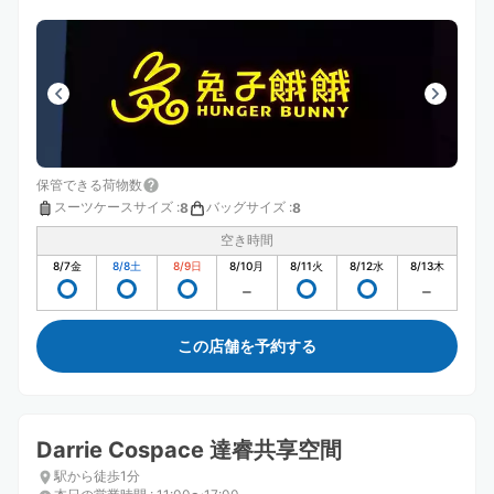
保管できる荷物数
スーツケースサイズ
:
バッグサイズ
:
8
8
空き時間
8/7
金
8/8
土
8/9
日
8/10
月
8/11
火
8/12
水
8/13
木
この店舗を予約する
Darrie Cospace 達睿共享空間
駅から徒歩1分