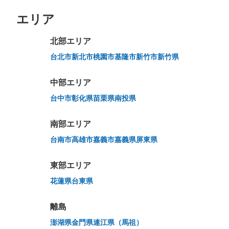
エリア
北部エリア
万が一に備えた安心補償
荷物の破損、盗難等万が一に備えた保証も完備で安心
台北市
新北市
桃園市
基隆市
新竹市
新竹県
中部エリア
台中市
彰化県
苗栗県
南投県
南部エリア
台南市
高雄市
嘉義市
嘉義県
屏東県
東部エリア
花蓮県
台東県
離島
澎湖県
金門県
連江県（馬祖）