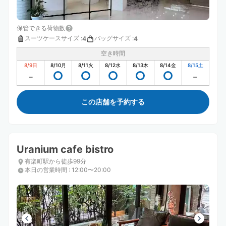
保管できる荷物数
スーツケースサイズ
:
バッグサイズ
:
4
4
空き時間
8/9
日
8/10
月
8/11
火
8/12
水
8/13
木
8/14
金
8/15
土
この店舗を予約する
Uranium cafe bistro
有楽町駅から徒歩99分
本日の営業時間
:
12:00〜20:00