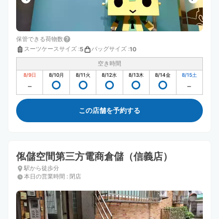
保管できる荷物数
スーツケースサイズ
:
バッグサイズ
:
5
10
空き時間
8/9
日
8/10
月
8/11
火
8/12
水
8/13
木
8/14
金
8/15
土
この店舗を予約する
俬儲空間第三方電商倉儲（信義店）
駅から徒歩分
本日の営業時間
:
閉店