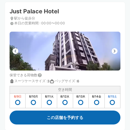
Just Palace Hotel
駅から徒歩分
本日の営業時間
:
00:00〜00:00
保管できる荷物数
スーツケースサイズ
:
バッグサイズ
:
3
6
空き時間
8/9
日
8/10
月
8/11
火
8/12
水
8/13
木
8/14
金
8/15
土
この店舗を予約する