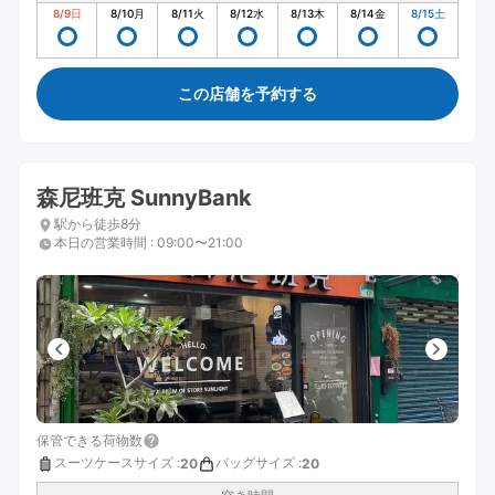
8/9
日
8/10
月
8/11
火
8/12
水
8/13
木
8/14
金
8/15
土
この店舗を予約する
森尼班克 SunnyBank
駅から徒歩8分
本日の営業時間
:
09:00〜21:00
保管できる荷物数
スーツケースサイズ
:
バッグサイズ
:
20
20