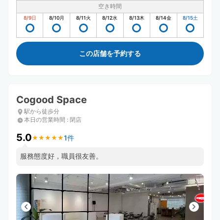
空き時間
8/9
日
8/10
月
8/11
火
8/12
水
8/13
木
8/14
金
8/15
土
この店舗を予約する
Cogood Space
駅から徒歩分
本日の営業時間
:
閉店
5.0
1件
★
★
★
★
★
★
★
★
★
★
服務態度好，職員很友善。