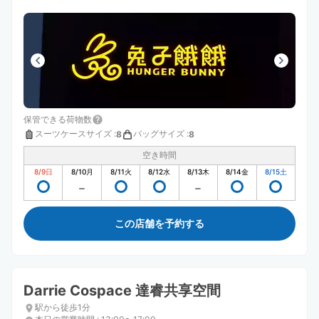
保管できる荷物数
スーツケースサイズ
:
バッグサイズ
:
8
8
空き時間
8/9
日
8/10
月
8/11
火
8/12
水
8/13
木
8/14
金
8/15
土
この店舗を予約する
Darrie Cospace 達睿共享空間
駅から徒歩1分