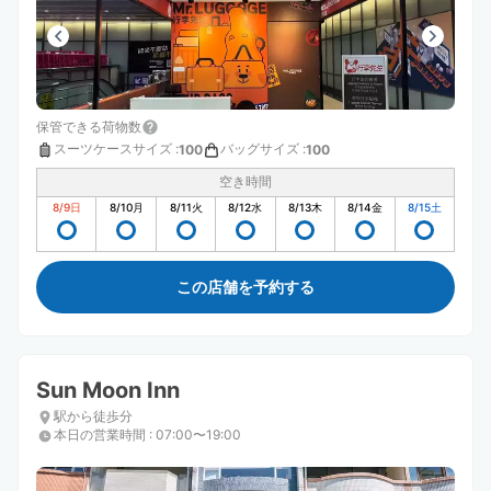
保管できる荷物数
スーツケースサイズ
:
バッグサイズ
:
100
100
空き時間
8/9
日
8/10
月
8/11
火
8/12
水
8/13
木
8/14
金
8/15
土
この店舗を予約する
Sun Moon Inn
駅から徒歩分
本日の営業時間
:
07:00〜19:00