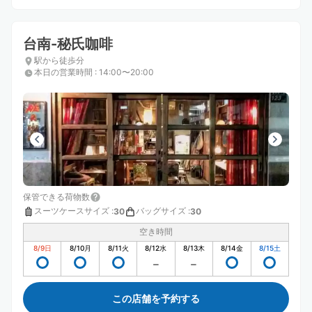
台南-秘氏咖啡
駅から徒歩分
本日の営業時間
:
14:00〜20:00
保管できる荷物数
スーツケースサイズ
:
バッグサイズ
:
30
30
空き時間
8/9
日
8/10
月
8/11
火
8/12
水
8/13
木
8/14
金
8/15
土
この店舗を予約する