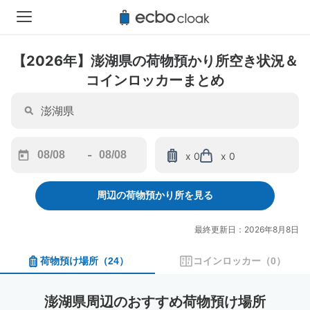
【2026年】澎湖県の荷物預かり所空き状況＆
コインロッカーまとめ
-
x 0
x 0
Navigate
Navigate
forward
backward
周辺の荷物預かり所を見る
to
to
interact
interact
with
with
最終更新日：2026年8月8日
the
the
calendar
calendar
荷物預け場所
（
24
）
コインロッカー
（
0
）
and
and
select
select
a
a
澎湖県周辺のおすすめ荷物預け場所
date.
date.