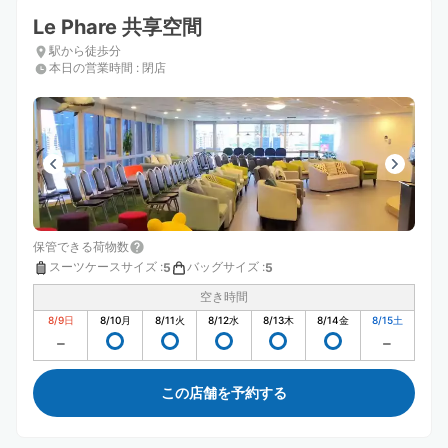
Le Phare 共享空間
駅から徒歩分
本日の営業時間
:
閉店
保管できる荷物数
スーツケースサイズ
:
バッグサイズ
:
5
5
空き時間
8/9
日
8/10
月
8/11
火
8/12
水
8/13
木
8/14
金
8/15
土
この店舗を予約する