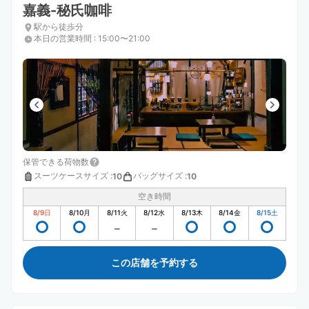
嘉義-秘氏咖啡
駅から徒歩分
本日の営業時間
:
15:00〜21:00
保管できる荷物数
スーツケースサイズ
:
バッグサイズ
:
10
10
空き時間
8/9
日
8/10
月
8/11
火
8/12
水
8/13
木
8/14
金
8/15
土
この店舗を予約する