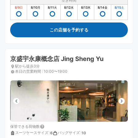
空き時間
8/9
日
8/10
月
8/11
火
8/12
水
8/13
木
8/14
金
8/15
土
この店舗を予約する
京盛宇永康概念店 Jing Sheng Yu
駅から徒歩3分
本日の営業時間
:
10:00〜19:00
保管できる荷物数
スーツケースサイズ
:
バッグサイズ
:
6
10