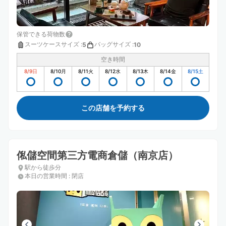
保管できる荷物数
スーツケースサイズ
:
バッグサイズ
:
5
10
空き時間
8/9
日
8/10
月
8/11
火
8/12
水
8/13
木
8/14
金
8/15
土
この店舗を予約する
俬儲空間第三方電商倉儲（南京店）
駅から徒歩分
本日の営業時間
:
閉店