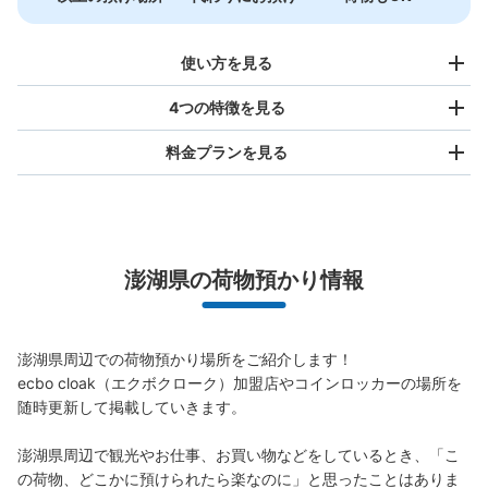
使い方を見る
4つの特徴を見る
料金プランを見る
バッグサイズ
NT$80
/
日
最大辺が45cm未満の大きさのお荷物（リュック、ハンド
澎湖県の荷物預かり情報
バッグ、お手荷物など）
スマホからお店と日時を

全国1,000箇所以上と提携
指定して事前予約
北は北海道から南は沖縄まで都市部を中心に全国で利用可能なサービスです
澎湖県周辺での荷物預かり場所をご紹介します！

スーツケースサイズ
ecbo cloak（エクボクローク）加盟店やコインロッカーの場所を
NT$160
/
日
随時更新して掲載していきます。

最大辺が45cm以上の大きさのお荷物（スーツケース、楽
器、ベビーカーなど）
澎湖県周辺で観光やお仕事、お買い物などをしているとき、「こ
の荷物、どこかに預けられたら楽なのに」と思ったことはありま