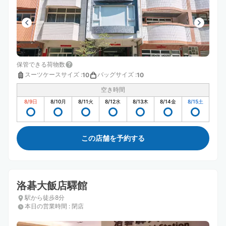
保管できる荷物数
スーツケースサイズ
:
バッグサイズ
:
10
10
空き時間
8/9
日
8/10
月
8/11
火
8/12
水
8/13
木
8/14
金
8/15
土
この店舗を予約する
洛碁大飯店驛館
駅から徒歩8分
本日の営業時間
:
閉店