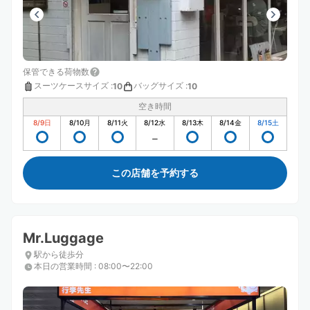
保管できる荷物数
スーツケースサイズ
:
バッグサイズ
:
10
10
空き時間
8/9
日
8/10
月
8/11
火
8/12
水
8/13
木
8/14
金
8/15
土
この店舗を予約する
Mr.Luggage
駅から徒歩分
本日の営業時間
:
08:00〜22:00