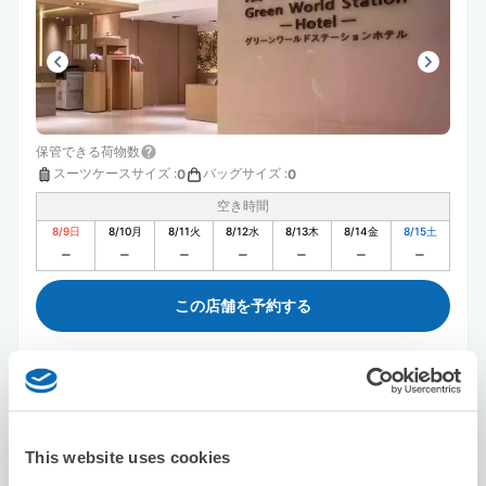
保管できる荷物数
スーツケースサイズ
:
バッグサイズ
:
0
0
空き時間
8/9
日
8/10
月
8/11
火
8/12
水
8/13
木
8/14
金
8/15
土
この店舗を予約する
洛碁大飯店山水閣館
駅から徒歩5分
本日の営業時間
:
閉店
This website uses cookies