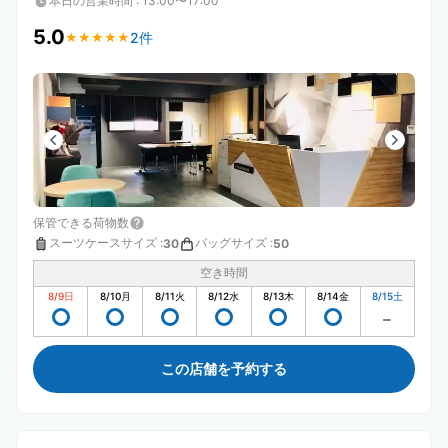
本日の営業時間
:
13:00〜17:00
5.0
2件
★
★
★
★
★
★
★
★
★
★
保管できる荷物数
スーツケースサイズ
:
バッグサイズ
:
30
50
空き時間
8/9
日
8/10
月
8/11
火
8/12
水
8/13
木
8/14
金
8/15
土
この店舗を予約する