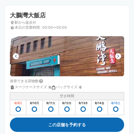
大鵬灣大飯店
駅から徒歩分
本日の営業時間
:
00:00〜00:00
保管できる荷物数
スーツケースサイズ
:
バッグサイズ
:
6
6
空き時間
8/9
日
8/10
月
8/11
火
8/12
水
8/13
木
8/14
金
8/15
土
この店舗を予約する