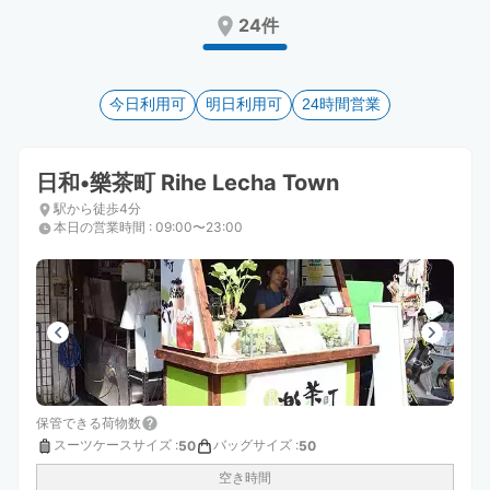
Press
Press
24件
the
the
question
question
mark
mark
key
今日利用可
key
明日利用可
24時間営業
to
to
get
get
the
the
日和•樂茶町 Rihe Lecha Town
keyboard
keyboard
駅から徒歩4分
shortcuts
shortcuts
本日の営業時間
:
09:00〜23:00
for
for
changing
changing
dates.
dates.
保管できる荷物数
スーツケースサイズ
:
バッグサイズ
:
50
50
空き時間