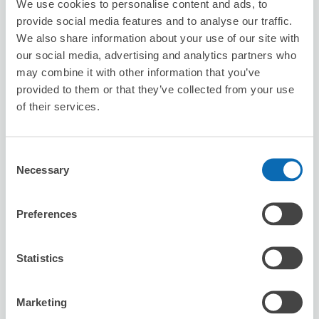
We use cookies to personalise content and ads, to
provide social media features and to analyse our traffic.
We also share information about your use of our site with
our social media, advertising and analytics partners who
may combine it with other information that you’ve
provided to them or that they’ve collected from your use
of their services.
保管できる荷物数
スーツケースサイズ
:
バッグサイズ
:
1
1
空き時間
Consent
8/9
日
8/10
月
8/11
火
8/12
水
8/13
木
8/14
金
8/15
土
Necessary
Selection
この店舗を予約する
Preferences
Statistics
台灣微告 MicroAd Taiwan
駅から徒歩分
Marketing
本日の営業時間
:
閉店