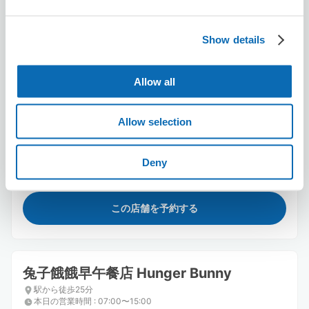
Show details
Allow all
保管できる荷物数
Allow selection
スーツケースサイズ
:
バッグサイズ
:
3
3
空き時間
8/9
日
8/10
月
8/11
火
8/12
水
8/13
木
8/14
金
8/15
土
Deny
この店舗を予約する
兔子餓餓早午餐店 Hunger Bunny
駅から徒歩25分
本日の営業時間
:
07:00〜15:00