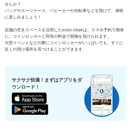
せんか？

バッグやスーツケース、ベビーカーや自転車などを預けて、身軽
に楽しみましょう！

好立地 / 好条件店舗も多数
お店で荷物の写真を

アクセスの良い駅ナカ店舗や24時間営業店舗等も多数提携しています
撮ってもらいチェックイン完了
店舗の空きスペースを活用したecbo cloakは、スマホ予約で簡単
に、コインロッカーと同等の料金で荷物を預けられます。

大型イベントなどの際にコインロッカーがいっぱいでも、すぐに
近くの預け場所を見つけることができます。
サクサク快適！まずはアプリをダ
どんなサイズの荷物もOK
ウンロード！
手ぶらで1日快適に！
楽器、ベビーカー、ゴルフバッグ等、1人が持てる大きさの荷物であればどんなサイズでも
OK