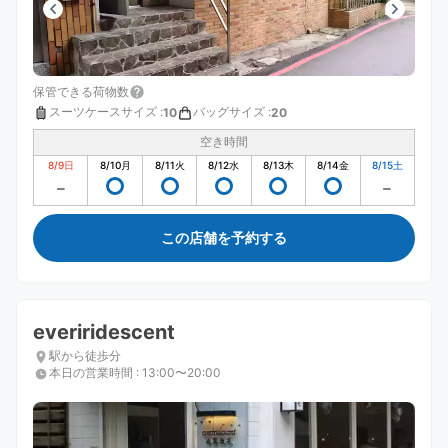
保管できる荷物数
スーツケースサイズ
:
バッグサイズ
:
10
20
空き時間
8/9
日
8/10
月
8/11
火
8/12
水
8/13
木
8/14
金
8/15
土
この店舗を予約する
everiridescent
駅から徒歩分
本日の営業時間
:
13:00〜20:00