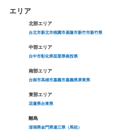
エリア
北部エリア
万が一に備えた安心補償
荷物の破損、盗難等万が一に備えた保証も完備で安心
台北市
新北市
桃園市
基隆市
新竹市
新竹県
中部エリア
台中市
彰化県
苗栗県
南投県
南部エリア
台南市
高雄市
嘉義市
嘉義県
屏東県
東部エリア
花蓮県
台東県
離島
澎湖県
金門県
連江県（馬祖）