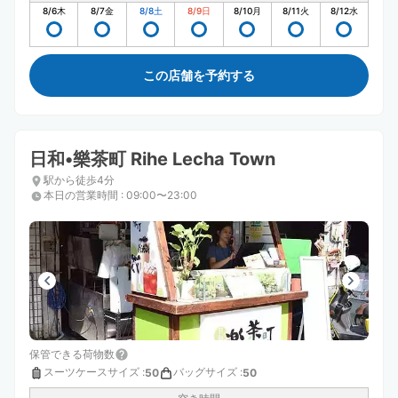
8/6
木
8/7
金
8/8
土
8/9
日
8/10
月
8/11
火
8/12
水
この店舗を予約する
日和•樂茶町 Rihe Lecha Town
駅から徒歩4分
本日の営業時間
:
09:00〜23:00
保管できる荷物数
スーツケースサイズ
:
バッグサイズ
:
50
50