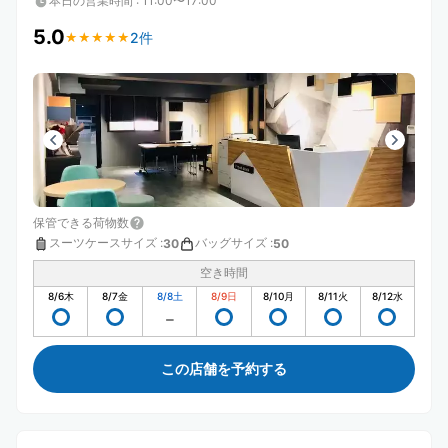
本日の営業時間
:
11:00〜17:00
5.0
2件
★
★
★
★
★
★
★
★
★
★
保管できる荷物数
スーツケースサイズ
:
バッグサイズ
:
30
50
空き時間
8/6
木
8/7
金
8/8
土
8/9
日
8/10
月
8/11
火
8/12
水
この店舗を予約する