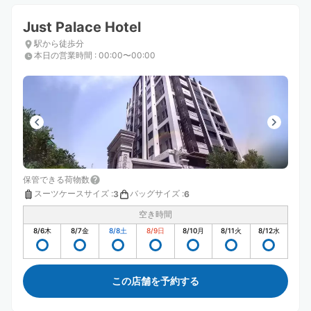
Just Palace Hotel
駅から徒歩分
本日の営業時間
:
00:00〜00:00
保管できる荷物数
スーツケースサイズ
:
バッグサイズ
:
3
6
空き時間
8/6
木
8/7
金
8/8
土
8/9
日
8/10
月
8/11
火
8/12
水
この店舗を予約する