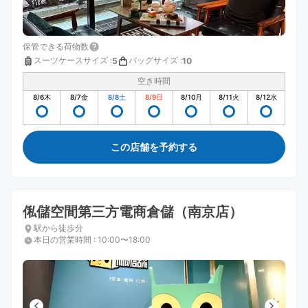
保管できる荷物数
スーツケースサイズ
:
バッグサイズ
:
5
10
空き時間
8/6
木
8/7
金
8/8
土
8/9
日
8/10
月
8/11
火
8/12
水
この店舗を予約する
俬儲空間第三方電商倉儲（南京店）
駅から徒歩分
本日の営業時間
:
10:00〜18:00