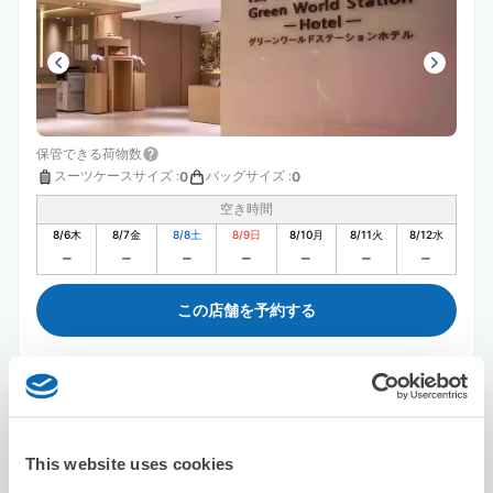
保管できる荷物数
スーツケースサイズ
:
バッグサイズ
:
0
0
空き時間
8/6
木
8/7
金
8/8
土
8/9
日
8/10
月
8/11
火
8/12
水
この店舗を予約する
洛碁大飯店山水閣館
駅から徒歩5分
本日の営業時間
:
閉店
This website uses cookies