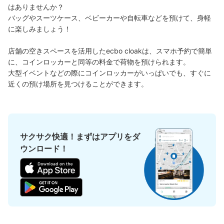
はありませんか？

バッグやスーツケース、ベビーカーや自転車などを預けて、身軽
に楽しみましょう！

好立地 / 好条件店舗も多数
お店で荷物の写真を

アクセスの良い駅ナカ店舗や24時間営業店舗等も多数提携しています
撮ってもらいチェックイン完了
店舗の空きスペースを活用したecbo cloakは、スマホ予約で簡単
に、コインロッカーと同等の料金で荷物を預けられます。

大型イベントなどの際にコインロッカーがいっぱいでも、すぐに
近くの預け場所を見つけることができます。
サクサク快適！まずはアプリをダ
どんなサイズの荷物もOK
ウンロード！
手ぶらで1日快適に！
楽器、ベビーカー、ゴルフバッグ等、1人が持てる大きさの荷物であればどんなサイズでも
OK