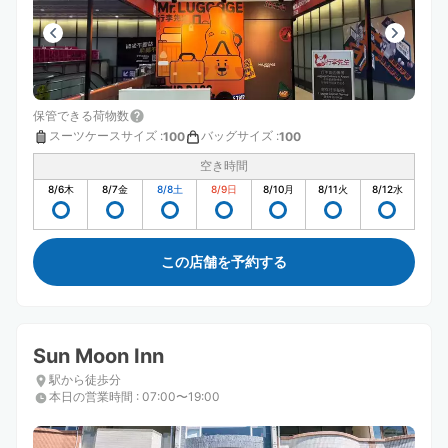
保管できる荷物数
スーツケースサイズ
:
バッグサイズ
:
100
100
空き時間
8/6
木
8/7
金
8/8
土
8/9
日
8/10
月
8/11
火
8/12
水
この店舗を予約する
Sun Moon Inn
駅から徒歩分
本日の営業時間
:
07:00〜19:00