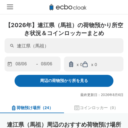
【2026年】連江県（馬祖）の荷物預かり所空
き状況＆コインロッカーまとめ
-
x 0
x 0
Navigate
Navigate
forward
backward
周辺の荷物預かり所を見る
to
to
interact
interact
with
with
最終更新日：2026年8月6日
the
the
calendar
calendar
荷物預け場所
（
24
）
コインロッカー
（
0
）
and
and
select
select
a
a
連江県（馬祖）周辺のおすすめ荷物預け場所
date.
date.