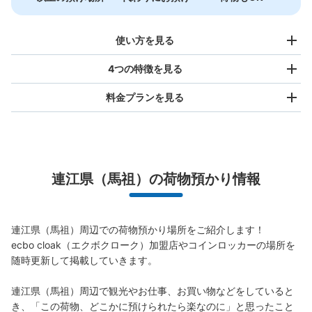
使い方を見る
4つの特徴を見る
料金プランを見る
バッグサイズ
NT$80
/
日
最大辺が45cm未満の大きさのお荷物（リュック、ハンド
連江県（馬祖）の荷物預かり情報
バッグ、お手荷物など）
スマホからお店と日時を

全国1,000箇所以上と提携
指定して事前予約
北は北海道から南は沖縄まで都市部を中心に全国で利用可能なサービスです
連江県（馬祖）周辺での荷物預かり場所をご紹介します！

スーツケースサイズ
ecbo cloak（エクボクローク）加盟店やコインロッカーの場所を
NT$160
/
日
随時更新して掲載していきます。

最大辺が45cm以上の大きさのお荷物（スーツケース、楽
器、ベビーカーなど）
連江県（馬祖）周辺で観光やお仕事、お買い物などをしていると
き、「この荷物、どこかに預けられたら楽なのに」と思ったこと