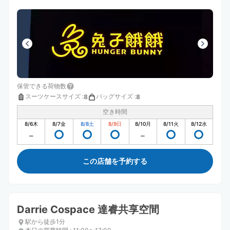
保管できる荷物数
スーツケースサイズ
:
バッグサイズ
:
8
8
空き時間
8/6
木
8/7
金
8/8
土
8/9
日
8/10
月
8/11
火
8/12
水
この店舗を予約する
Darrie Cospace 達睿共享空間
駅から徒歩1分