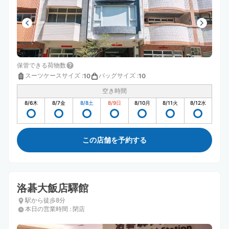
保管できる荷物数
スーツケースサイズ
:
バッグサイズ
:
10
10
空き時間
8/6
木
8/7
金
8/8
土
8/9
日
8/10
月
8/11
火
8/12
水
この店舗を予約する
洛碁大飯店驛館
駅から徒歩8分
本日の営業時間
:
閉店