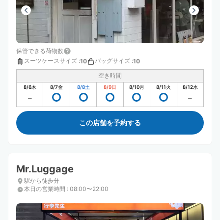
保管できる荷物数
スーツケースサイズ
:
バッグサイズ
:
10
10
空き時間
8/6
木
8/7
金
8/8
土
8/9
日
8/10
月
8/11
火
8/12
水
この店舗を予約する
Mr.Luggage
駅から徒歩分
本日の営業時間
:
08:00〜22:00