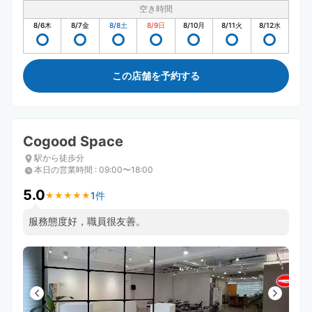
空き時間
8/6
木
8/7
金
8/8
土
8/9
日
8/10
月
8/11
火
8/12
水
この店舗を予約する
Cogood Space
駅から徒歩分
本日の営業時間
:
09:00〜18:00
5.0
1件
★
★
★
★
★
★
★
★
★
★
服務態度好，職員很友善。