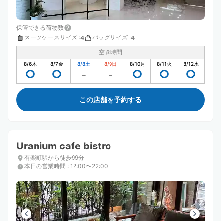
保管できる荷物数
スーツケースサイズ
:
バッグサイズ
:
4
4
空き時間
8/6
木
8/7
金
8/8
土
8/9
日
8/10
月
8/11
火
8/12
水
この店舗を予約する
Uranium cafe bistro
有楽町駅から徒歩99分
本日の営業時間
:
12:00〜22:00