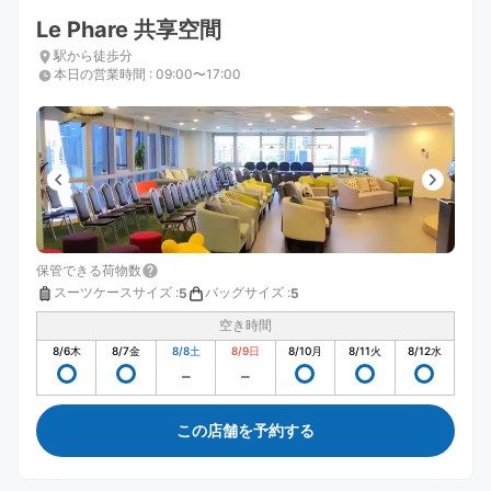
Le Phare 共享空間
駅から徒歩分
本日の営業時間
:
09:00〜17:00
保管できる荷物数
スーツケースサイズ
:
バッグサイズ
:
5
5
空き時間
8/6
木
8/7
金
8/8
土
8/9
日
8/10
月
8/11
火
8/12
水
この店舗を予約する