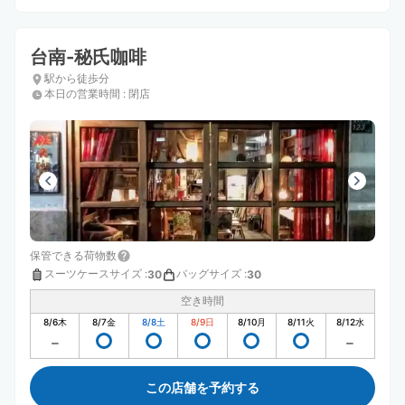
台南-秘氏咖啡
駅から徒歩分
本日の営業時間
:
閉店
保管できる荷物数
スーツケースサイズ
:
バッグサイズ
:
30
30
空き時間
8/6
木
8/7
金
8/8
土
8/9
日
8/10
月
8/11
火
8/12
水
この店舗を予約する