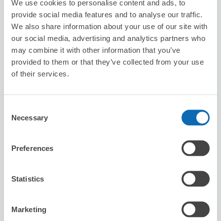
We use cookies to personalise content and ads, to
provide social media features and to analyse our traffic.
We also share information about your use of our site with
our social media, advertising and analytics partners who
may combine it with other information that you’ve
provided to them or that they’ve collected from your use
of their services.
保管できる荷物数
スーツケースサイズ
:
バッグサイズ
:
1
1
空き時間
Consent
8/6
木
8/7
金
8/8
土
8/9
日
8/10
月
8/11
火
8/12
水
Necessary
Selection
この店舗を予約する
Preferences
Statistics
台灣微告 MicroAd Taiwan
駅から徒歩分
Marketing
本日の営業時間
:
10:00〜18:00