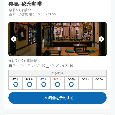
嘉義-秘氏咖啡
駅から徒歩分
本日の営業時間
:
15:00〜21:00
保管できる荷物数
スーツケースサイズ
:
バッグサイズ
:
10
10
空き時間
8/6
木
8/7
金
8/8
土
8/9
日
8/10
月
8/11
火
8/12
水
この店舗を予約する