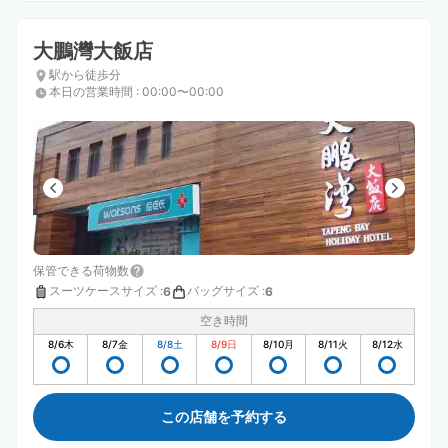
大鵬灣大飯店
駅から徒歩分
本日の営業時間
:
00:00〜00:00
保管できる荷物数
スーツケースサイズ
:
バッグサイズ
:
6
6
空き時間
8/6
木
8/7
金
8/8
土
8/9
日
8/10
月
8/11
火
8/12
水
この店舗を予約する