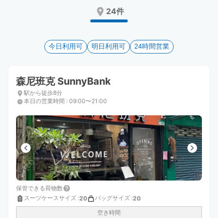
Press
Press
24件
the
the
question
question
mark
mark
key
今日利用可
key
明日利用可
24時間営業
to
to
get
get
the
the
森尼班克 SunnyBank
keyboard
keyboard
駅から徒歩8分
shortcuts
shortcuts
本日の営業時間
:
09:00〜21:00
for
for
changing
changing
dates.
dates.
保管できる荷物数
スーツケースサイズ
:
バッグサイズ
:
20
20
空き時間