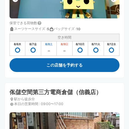
保管できる荷物数
スーツケースサイズ
:
バッグサイズ
:
5
10
空き時間
8/6
木
8/7
金
8/8
土
8/9
日
8/10
月
8/11
火
8/12
水
この店舗を予約する
俬儲空間第三方電商倉儲（信義店）
駅から徒歩分
本日の営業時間
:
09:00〜17:00