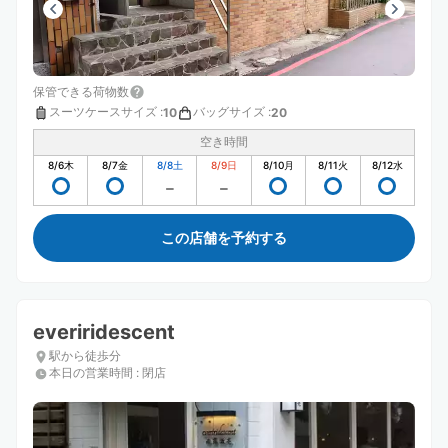
保管できる荷物数
スーツケースサイズ
:
バッグサイズ
:
10
20
空き時間
8/6
木
8/7
金
8/8
土
8/9
日
8/10
月
8/11
火
8/12
水
この店舗を予約する
everiridescent
駅から徒歩分
本日の営業時間
:
閉店