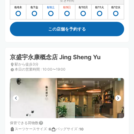
空き時間
8/6
木
8/7
金
8/8
土
8/9
日
8/10
月
8/11
火
8/12
水
この店舗を予約する
京盛宇永康概念店 Jing Sheng Yu
駅から徒歩3分
本日の営業時間
:
10:00〜19:00
保管できる荷物数
スーツケースサイズ
:
バッグサイズ
:
6
10