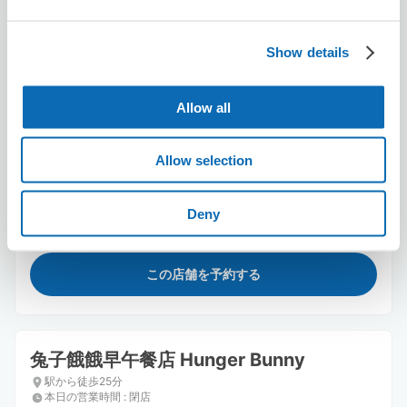
Show details
Allow all
保管できる荷物数
Allow selection
スーツケースサイズ
:
バッグサイズ
:
3
3
空き時間
8/6
木
8/7
金
8/8
土
8/9
日
8/10
月
8/11
火
8/12
水
Deny
この店舗を予約する
兔子餓餓早午餐店 Hunger Bunny
駅から徒歩25分
本日の営業時間
:
閉店