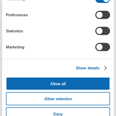
エリア
Preferences
北海道・東北エリア
北海道
青森県
岩手県
宮城県
秋田県
山形県
福島県
Statistics
関東エリア
茨城県
栃木県
群馬県
埼玉県
千葉県
東京都
神奈川県
中部エリア
Marketing
新潟県
富山県
石川県
福井県
山梨県
長野県
岐阜県
静岡県
愛知県
関西エリア
三重県
滋賀県
京都府
大阪府
兵庫県
奈良県
和歌山県
Show details
中国エリア
鳥取県
島根県
岡山県
広島県
山口県
Allow all
四国エリア
徳島県
香川県
愛媛県
高知県
Allow selection
九州・沖縄エリア
福岡県
佐賀県
長崎県
熊本県
大分県
宮崎県
鹿児島県
沖縄県
Deny