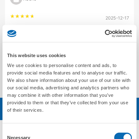
2025-12-17
Nice and safe!!! Staff very friendly and helpful
Elaine
This website uses cookies
We use cookies to personalise content and ads, to
provide social media features and to analyse our traffic.
2025-12-22
We also share information about your use of our site with
Very kind and helpful.
our social media, advertising and analytics partners who
may combine it with other information that you’ve
provided to them or that they’ve collected from your use
予約する
of their services.
Consent
Necessary
Selection