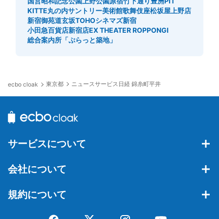
国営昭和記念公園
上野公園
原宿竹下通り
豊洲PIT
KITTE丸の内
サントリー美術館
歌舞伎座
松坂屋上野店
新宿御苑
道玄坂
TOHOシネマズ新宿
小田急百貨店新宿店
EX THEATER ROPPONGI
総合案内所「ぷらっと築地」
東京都
ニュースサービス日経 錦糸町平井
ecbo cloak
サービスについて
会社について
規約について