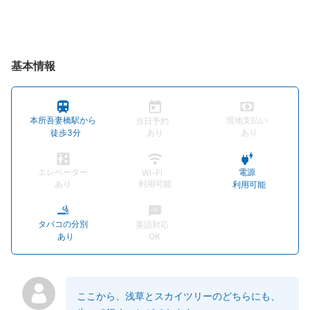
基本情報
本所吾妻橋駅から
現地支払い
当日予約
徒歩3分
あり
あり
エレベーター
電源
Wi-Fi
あり
利用可能
利用可能
タバコの分別
英語対応
あり
OK
ここから、浅草とスカイツリーのどちらにも、