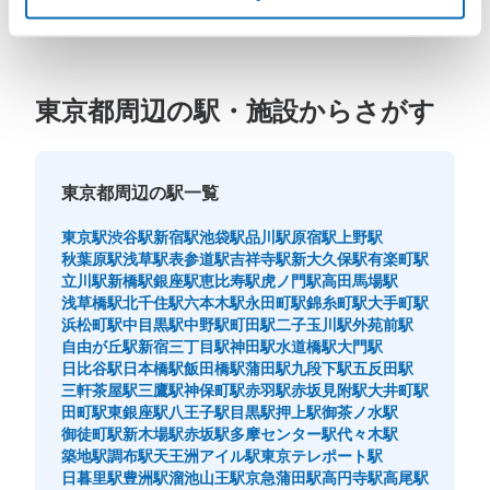
東京都周辺の駅・施設からさがす
東京都周辺の駅一覧
東京駅
渋谷駅
新宿駅
池袋駅
品川駅
原宿駅
上野駅
秋葉原駅
浅草駅
表参道駅
吉祥寺駅
新大久保駅
有楽町駅
立川駅
新橋駅
銀座駅
恵比寿駅
虎ノ門駅
高田馬場駅
浅草橋駅
北千住駅
六本木駅
永田町駅
錦糸町駅
大手町駅
浜松町駅
中目黒駅
中野駅
町田駅
二子玉川駅
外苑前駅
自由が丘駅
新宿三丁目駅
神田駅
水道橋駅
大門駅
日比谷駅
日本橋駅
飯田橋駅
蒲田駅
九段下駅
五反田駅
三軒茶屋駅
三鷹駅
神保町駅
赤羽駅
赤坂見附駅
大井町駅
田町駅
東銀座駅
八王子駅
目黒駅
押上駅
御茶ノ水駅
御徒町駅
新木場駅
赤坂駅
多摩センター駅
代々木駅
築地駅
調布駅
天王洲アイル駅
東京テレポート駅
日暮里駅
豊洲駅
溜池山王駅
京急蒲田駅
高円寺駅
高尾駅