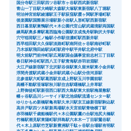
国分寺駅
三田駅
四ツ谷駅
市ヶ谷駅
西武新宿駅
青山一丁目駅
大崎駅
大森駅
大塚駅
東新宿駅
八丁堀駅
明治神宮前駅
綾瀬駅
王子駅
荻窪駅
霞ヶ関駅
茅場町駅
後楽園駅
国際展示場駅
新小岩駅
人形町駅
西新宿駅
西日暮里駅
巣鴨駅
代々木公園
代官山駅
武蔵境駅
両国駅
練馬駅
奥多摩駅
葛西臨海公園駅
京成曳舟駅
駒沢大学駅
穴守稲荷駅
三ノ輪駅
小作駅
信濃町駅
西新井駅
西早稲田駅
大久保駅
淡路町駅
南阿佐ヶ谷駅
南砂町駅
乃木坂駅
飛田給駅
浜町駅
府中駅
平井駅
北府中駅
明大前駅
門前仲町駅
広尾駅
国会議事堂前
志村三丁目駅
春日駅
神谷町駅
西八王子駅
青海駅
赤羽岩淵駅
大江戸線新宿駅
下北沢駅
谷保駅
東久留米駅
東小金井駅
浮間舟渡駅
武蔵小金井駅
武蔵小山駅
分倍河原駅
北参道駅
六町駅
葛西駅
京成上野駅
玉川学園前駅
高幡不動駅
笹塚駅
秋川駅
住吉駅
曙橋駅
上井草駅
上野御徒町駅
新宿西口駅
西大島駅
東大前駅
梅屋敷駅
幡ヶ谷駅
品川シーサイド駅
北池袋駅
流通センター駅
ゆりかもめ新橋駅
亀有駅
久米川駅
京王線新宿駅
駒込駅
高井戸駅
四ツ木駅
新馬場駅
水天宮前駅
青物横丁駅
赤羽橋駅
千歳船橋駅
代々木公園駅
鷹の台駅
池尻大橋駅
竹橋駅
潮見駅
東陽町駅
拝島駅
六本木一丁目駅
鶯谷駅
代々木上原駅
竹芝駅
新豊洲駅
千駄ヶ谷駅
台場駅
有明駅