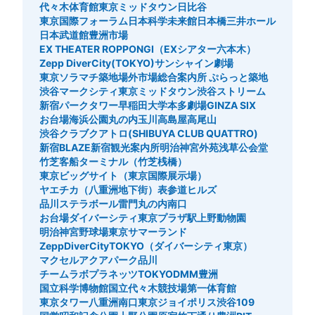
代々木体育館
東京ミッドタウン日比谷
東京国際フォーラム
日本科学未来館
日本橋三井ホール
日本武道館
豊洲市場
EX THEATER ROPPONGI（EXシアター六本木）
Zepp DiverCity(TOKYO)
サンシャイン劇場
東京ソラマチ
築地場外市場総合案内所 ぷらっと築地
渋谷マークシティ
東京ミッドタウン
渋谷ストリーム
新宿パークタワー
早稲田大学
本多劇場
GINZA SIX
お台場海浜公園
丸の内
玉川高島屋
高尾山
渋谷クラブクアトロ(SHIBUYA CLUB QUATTRO)
新宿BLAZE
新宿観光案内所
明治神宮外苑
浅草公会堂
竹芝客船ターミナル（竹芝桟橋）
東京ビッグサイト（東京国際展示場）
ヤエチカ（八重洲地下街）
表参道ヒルズ
品川ステラボール
雷門
丸の内南口
お台場ダイバーシティ東京プラザ駅
上野動物園
明治神宮野球場
東京サマーランド
ZeppDiverCityTOKYO（ダイバーシティ東京）
マクセルアクアパーク品川
チームラボプラネッツTOKYODMM豊洲
国立科学博物館
国立代々木競技場第一体育館
東京タワー
八重洲南口
東京ジョイポリス
渋谷109