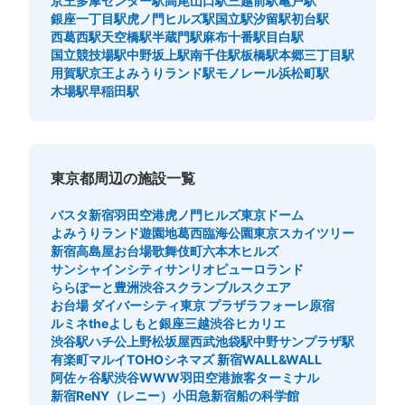
京王多摩センター駅
高尾山口駅
三越前駅
亀戸駅
銀座一丁目駅
虎ノ門ヒルズ駅
国立駅
汐留駅
初台駅
西葛西駅
天空橋駅
半蔵門駅
麻布十番駅
目白駅
国立競技場駅
中野坂上駅
南千住駅
板橋駅
本郷三丁目駅
用賀駅
京王よみうりランド駅
モノレール浜松町駅
木場駅
早稲田駅
東京都周辺の施設一覧
バスタ新宿
羽田空港
虎ノ門ヒルズ
東京ドーム
よみうりランド遊園地
葛西臨海公園
東京スカイツリー
新宿高島屋
お台場
歌舞伎町
六本木ヒルズ
サンシャインシティ
サンリオピューロランド
ららぽーと豊洲
渋谷スクランブルスクエア
お台場 ダイバーシティ東京 プラザ
ラフォーレ原宿
ルミネtheよしもと
銀座三越
渋谷ヒカリエ
渋谷駅ハチ公
上野松坂屋
西武池袋駅
中野サンプラザ駅
有楽町マルイ
TOHOシネマズ 新宿
WALL&WALL
阿佐ヶ谷駅
渋谷WWW
羽田空港旅客ターミナル
新宿ReNY（レニー）
小田急新宿
船の科学館