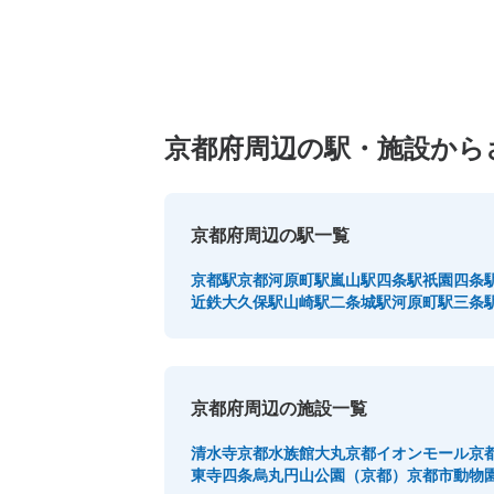
京都府周辺の駅・施設から
京都府周辺の駅一覧
京都駅
京都河原町駅
嵐山駅
四条駅
祇園四条
近鉄大久保駅
山崎駅
二条城駅
河原町駅
三条
京都府周辺の施設一覧
清水寺
京都水族館
大丸京都
イオンモール京
東寺
四条烏丸
円山公園（京都）
京都市動物