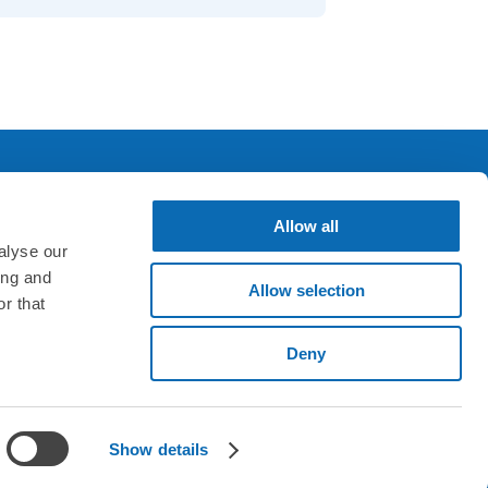
Allow all
SNS & アプリ
alyse our
ing and
Allow selection
r that
Deny
く表示
Show details