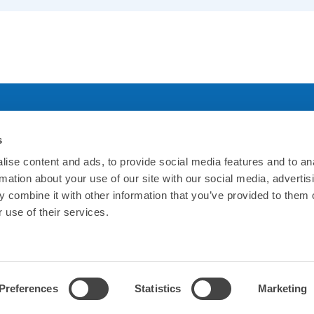
s
社について
規約について
ise content and ads, to provide social media features and to an
rmation about your use of our site with our social media, advertis
ホームページ
利用規約
 combine it with other information that you’ve provided to them o
 use of their services.
概要
プライバシーポリシー
情報
特定商品取引法に基づ
Preferences
Statistics
Marketing