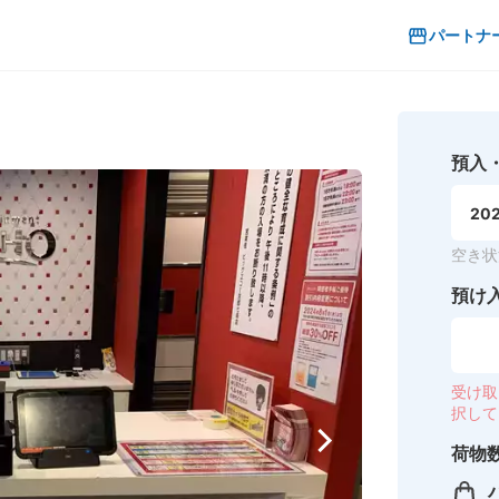
パートナ
預入
202
空き状
預け
受け取
択して
荷物