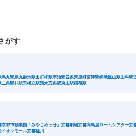
さがす
駅
烏丸駅
烏丸御池駅
出町柳駅
宇治駅
四条河原町
宮津駅
嵯峨嵐山駅
山科駅
駅
二条駅
桂駅
天橋立駅
清水五条駅
東山駅
稲荷駅
都
京都市勧業館「みやこめっせ」
京都劇場
京都高島屋
ロームシアター京
園
イオンモール京都桂川