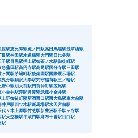
銀座駅
恵比寿駅
虎ノ門駅
高田馬場駅
浅草橋駅
丁目駅
神田駅
水道橋駅
大門駅
日比谷駅
王子駅
目黒駅
押上駅
御茶ノ水駅
御徒町駅
京急蒲田駅
高円寺駅
高尾駅
国分寺駅
三田駅
霞ヶ関駅
茅場町駅
後楽園駅
国際展示場駅
成曳舟駅
駒沢大学駅
穴守稲荷駅
三ノ輪駅
北府中駅
明大前駅
門前仲町駅
広尾駅
東小金井駅
浮間舟渡駅
武蔵小金井駅
駅
上野御徒町駅
新宿西口駅
西大島駅
東大前駅
高井戸駅
四ツ木駅
新馬場駅
水天宮前駅
駅
代々木上原駅
竹芝駅
新豊洲駅
千駄ヶ谷駅
西駅
天空橋駅
半蔵門駅
麻布十番駅
目白駅
田駅