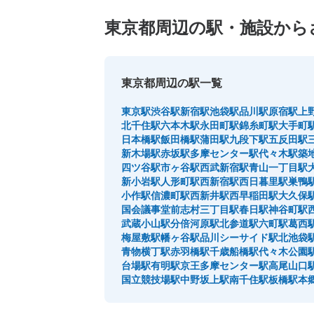
東京都周辺の駅・施設から
東京都周辺の駅一覧
東京駅
渋谷駅
新宿駅
池袋駅
品川駅
原宿駅
上
北千住駅
六本木駅
永田町駅
錦糸町駅
大手町
日本橋駅
飯田橋駅
蒲田駅
九段下駅
五反田駅
新木場駅
赤坂駅
多摩センター駅
代々木駅
築
四ツ谷駅
市ヶ谷駅
西武新宿駅
青山一丁目駅
新小岩駅
人形町駅
西新宿駅
西日暮里駅
巣鴨
小作駅
信濃町駅
西新井駅
西早稲田駅
大久保
国会議事堂前
志村三丁目駅
春日駅
神谷町駅
武蔵小山駅
分倍河原駅
北参道駅
六町駅
葛西
梅屋敷駅
幡ヶ谷駅
品川シーサイド駅
北池袋
青物横丁駅
赤羽橋駅
千歳船橋駅
代々木公園
台場駅
有明駅
京王多摩センター駅
高尾山口
国立競技場駅
中野坂上駅
南千住駅
板橋駅
本