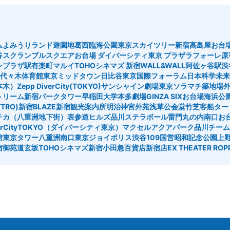
ム
よみうりランド遊園地
葛西臨海公園
東京スカイツリー
新宿高島屋
お台
谷スクランブルスクエア
お台場 ダイバーシティ東京 プラザ
ラフォーレ原
ンプラザ駅
有楽町マルイ
TOHOシネマズ 新宿
WALL&WALL
阿佐ヶ谷駅
渋
代々木体育館
東京ミッドタウン日比谷
東京国際フォーラム
日本科学未来
六本木）
Zepp DiverCity(TOKYO)
サンシャイン劇場
東京ソラマチ
築地場外
トリーム
新宿パークタワー
早稲田大学
本多劇場
GINZA SIX
お台場海浜公
TRO)
新宿BLAZE
新宿観光案内所
明治神宮外苑
浅草公会堂
竹芝客船ター
チカ（八重洲地下街）
表参道ヒルズ
品川ステラボール
雷門
丸の内南口
お
verCityTOKYO（ダイバーシティ東京）
マクセルアクアパーク品川
チーム
館
東京タワー
八重洲南口
東京ジョイポリス
渋谷109
国営昭和記念公園
上
宿御苑
道玄坂
TOHOシネマズ新宿
小田急百貨店新宿店
EX THEATER ROP