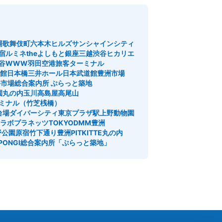
場
歌舞伎町
六本木ヒルズ
サンシャインシティ
宿
ルミネtheよしもと
銀座三越
渋谷ヒカリエ
谷WWW
羽田空港旅客ターミナル
館
日本橋三井ホール
日本武道館
豊洲市場
市場総合案内所 ぷらっと築地
園
丸の内
玉川高島屋
高尾山
ミナル（竹芝桟橋）
台場ダイバーシティ東京プラザ駅
上野動物園
ラボプラネッツTOKYODMM豊洲
野公園
原宿竹下通り
豊洲PIT
KITTE丸の内
PONGI
総合案内所「ぷらっと築地」