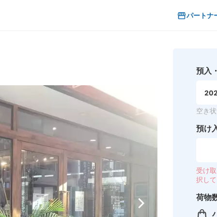
パートナ
預入
202
空き状
預け
受け取
択して
荷物