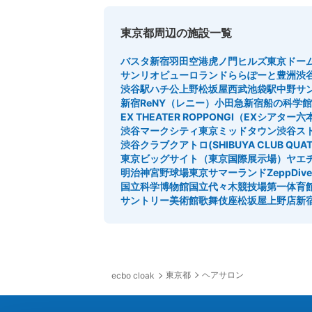
東京都周辺の施設一覧
バスタ新宿
羽田空港
虎ノ門ヒルズ
東京ドー
サンリオピューロランド
ららぽーと豊洲
渋
渋谷駅ハチ公
上野松坂屋
西武池袋駅
中野サ
新宿ReNY（レニー）
小田急新宿
船の科学館
EX THEATER ROPPONGI（EXシアター
渋谷マークシティ
東京ミッドタウン
渋谷ス
渋谷クラブクアトロ(SHIBUYA CLUB QUAT
東京ビッグサイト（東京国際展示場）
ヤエ
明治神宮野球場
東京サマーランド
ZeppDi
国立科学博物館
国立代々木競技場第一体育
サントリー美術館
歌舞伎座
松坂屋上野店
新
東京都
ヘアサロン
ecbo cloak