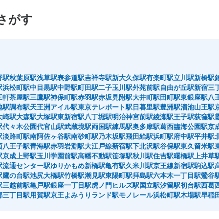
さがす
野駅
秋葉原駅
浅草駅
表参道駅
吉祥寺駅
新大久保駅
有楽町駅
立川駅
新橋駅
駅
浜松町駅
中目黒駅
中野駅
町田駅
二子玉川駅
外苑前駅
自由が丘駅
新宿三
三軒茶屋駅
三鷹駅
神保町駅
赤羽駅
赤坂見附駅
大井町駅
田町駅
東銀座駅
八
地駅
調布駅
天王洲アイル駅
東京テレポート駅
日暮里駅
豊洲駅
溜池山王駅
大崎駅
大森駅
大塚駅
東新宿駅
八丁堀駅
明治神宮前駅
綾瀬駅
王子駅
荻窪駅
駅
代々木公園
代官山駅
武蔵境駅
両国駅
練馬駅
奥多摩駅
葛西臨海公園駅
京
駅
淡路町駅
南阿佐ヶ谷駅
南砂町駅
乃木坂駅
飛田給駅
浜町駅
府中駅
平井駅
西八王子駅
青海駅
赤羽岩淵駅
大江戸線新宿駅
下北沢駅
谷保駅
東久留米駅
駅
京成上野駅
玉川学園前駅
高幡不動駅
笹塚駅
秋川駅
住吉駅
曙橋駅
上井草
駅
流通センター駅
ゆりかもめ新橋駅
亀有駅
久米川駅
京王線新宿駅
駒込駅
駅
鷹の台駅
池尻大橋駅
竹橋駅
潮見駅
東陽町駅
拝島駅
六本木一丁目駅
鶯谷
駅
三越前駅
亀戸駅
銀座一丁目駅
虎ノ門ヒルズ駅
国立駅
汐留駅
初台駅
西葛
郷三丁目駅
用賀駅
京王よみうりランド駅
モノレール浜松町駅
木場駅
早稲