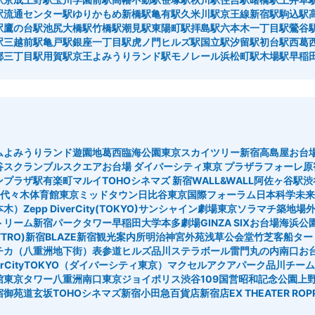
駅
流通センター駅
ゆりかもめ新橋駅
亀有駅
久米川駅
京王線新宿駅
駒込駅
駅
鷹の台駅
池尻大橋駅
竹橋駅
潮見駅
東陽町駅
拝島駅
六本木一丁目駅
鶯谷
駅
三越前駅
亀戸駅
銀座一丁目駅
虎ノ門ヒルズ駅
国立駅
汐留駅
初台駅
西葛
郷三丁目駅
用賀駅
京王よみうりランド駅
モノレール浜松町駅
木場駅
早稲
ム
よみうりランド遊園地
葛西臨海公園
東京スカイツリー
新宿高島屋
お台
谷スクランブルスクエア
お台場 ダイバーシティ東京 プラザ
ラフォーレ原
ンプラザ駅
有楽町マルイ
TOHOシネマズ 新宿
WALL&WALL
阿佐ヶ谷駅
渋
代々木体育館
東京ミッドタウン日比谷
東京国際フォーラム
日本科学未来
六本木）
Zepp DiverCity(TOKYO)
サンシャイン劇場
東京ソラマチ
築地場外
トリーム
新宿パークタワー
早稲田大学
本多劇場
GINZA SIX
お台場海浜公
TRO)
新宿BLAZE
新宿観光案内所
明治神宮外苑
浅草公会堂
竹芝客船ター
チカ（八重洲地下街）
表参道ヒルズ
品川ステラボール
雷門
丸の内南口
お
verCityTOKYO（ダイバーシティ東京）
マクセルアクアパーク品川
チーム
館
東京タワー
八重洲南口
東京ジョイポリス
渋谷109
国営昭和記念公園
上
宿御苑
道玄坂
TOHOシネマズ新宿
小田急百貨店新宿店
EX THEATER ROP