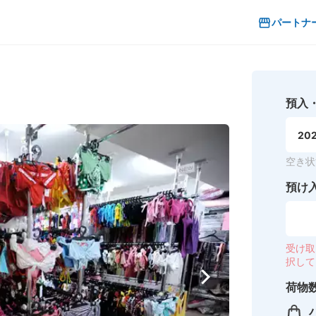
パートナ
預入
202
空き状
預け
受け取
択して
荷物