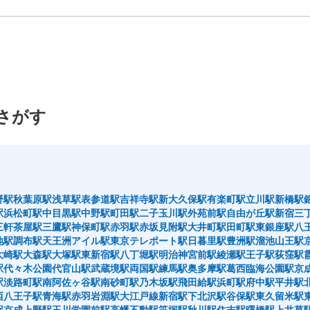
県
沖縄県
さがす
野駅
秋葉原駅
浅草駅
表参道駅
吉祥寺駅
新大久保駅
有楽町駅
立川駅
新橋駅
駅
浜松町駅
中目黒駅
中野駅
町田駅
二子玉川駅
外苑前駅
自由が丘駅
新宿三
三軒茶屋駅
三鷹駅
神保町駅
赤羽駅
赤坂見附駅
大井町駅
田町駅
東銀座駅
八
地駅
調布駅
天王洲アイル駅
東京テレポート駅
日暮里駅
豊洲駅
溜池山王駅
大崎駅
大森駅
大塚駅
東新宿駅
八丁堀駅
明治神宮前駅
綾瀬駅
王子駅
荻窪駅
駅
代々木公園
代官山駅
武蔵境駅
両国駅
練馬駅
奥多摩駅
葛西臨海公園駅
京
駅
淡路町駅
南阿佐ヶ谷駅
南砂町駅
乃木坂駅
飛田給駅
浜町駅
府中駅
平井駅
西八王子駅
青海駅
赤羽岩淵駅
大江戸線新宿駅
下北沢駅
谷保駅
東久留米駅
駅
京成上野駅
玉川学園前駅
高幡不動駅
笹塚駅
秋川駅
住吉駅
曙橋駅
上井草