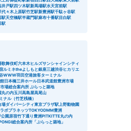
高井戸駅
四ツ木駅
新馬場駅
水天宮前駅
駅
代々木上原駅
竹芝駅
新豊洲駅
千駄ヶ谷駅
西駅
天空橋駅
半蔵門駅
麻布十番駅
目白駅
田駅
場
歌舞伎町
六本木ヒルズ
サンシャインシティ
宿
ルミネtheよしもと
銀座三越
渋谷ヒカリエ
谷WWW
羽田空港旅客ターミナル
館
日本橋三井ホール
日本武道館
豊洲市場
市場総合案内所 ぷらっと築地
園
丸の内
玉川高島屋
高尾山
ミナル（竹芝桟橋）
台場ダイバーシティ東京プラザ駅
上野動物園
ラボプラネッツTOKYODMM豊洲
野公園
原宿竹下通り
豊洲PIT
KITTE丸の内
PONGI
総合案内所「ぷらっと築地」