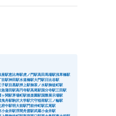
銀座駅
恵比寿駅
虎ノ門駅
高田馬場駅
浅草橋駅
丁目駅
神田駅
水道橋駅
大門駅
日比谷駅
王子駅
目黒駅
押上駅
御茶ノ水駅
御徒町駅
京急蒲田駅
高円寺駅
高尾駅
国分寺駅
三田駅
霞ヶ関駅
茅場町駅
後楽園駅
国際展示場駅
成曳舟駅
駒沢大学駅
穴守稲荷駅
三ノ輪駅
北府中駅
明大前駅
門前仲町駅
広尾駅
東小金井駅
浮間舟渡駅
武蔵小金井駅
駅
上野御徒町駅
新宿西口駅
西大島駅
東大前駅