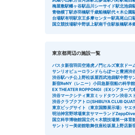
梅屋敷駅
幡ヶ谷駅
品川シーサイド駅
北池袋
青物横丁駅
赤羽橋駅
千歳船橋駅
代々木公園
台場駅
有明駅
京王多摩センター駅
高尾山口
国立競技場駅
中野坂上駅
南千住駅
板橋駅
本
東京都周辺の施設一覧
バスタ新宿
羽田空港
虎ノ門ヒルズ
東京ドー
サンリオピューロランド
ららぽーと豊洲
渋
渋谷駅ハチ公
上野松坂屋
西武池袋駅
中野サ
新宿ReNY（レニー）
小田急新宿
船の科学館
EX THEATER ROPPONGI（EXシアター
渋谷マークシティ
東京ミッドタウン
渋谷ス
渋谷クラブクアトロ(SHIBUYA CLUB QUAT
東京ビッグサイト（東京国際展示場）
ヤエ
明治神宮野球場
東京サマーランド
ZeppDi
国立科学博物館
国立代々木競技場第一体育
サントリー美術館
歌舞伎座
松坂屋上野店
新