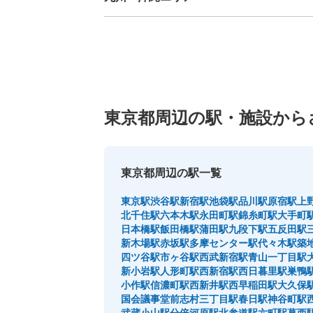
福岡県
佐賀県
長崎県
熊本県
大分県
宮崎県
鹿児島
東京都周辺の駅・施設から
東京都周辺の駅一覧
東京駅
渋谷駅
新宿駅
池袋駅
品川駅
原宿駅
上
北千住駅
六本木駅
永田町駅
錦糸町駅
大手町
日本橋駅
飯田橋駅
蒲田駅
九段下駅
五反田駅
新木場駅
赤坂駅
多摩センター駅
代々木駅
築
四ツ谷駅
市ヶ谷駅
西武新宿駅
青山一丁目駅
新小岩駅
人形町駅
西新宿駅
西日暮里駅
巣鴨
小作駅
信濃町駅
西新井駅
西早稲田駅
大久保
国会議事堂前
志村三丁目駅
春日駅
神谷町駅
武蔵小山駅
分倍河原駅
北参道駅
六町駅
葛西