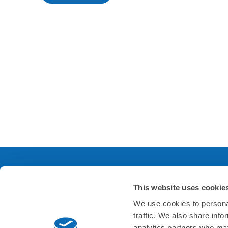
This website uses cookie
サービスについて
会
We use cookies to personal
traffic. We also share info
よくあるご質問
会社
analytics partners who may