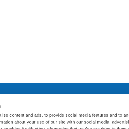
s
社について
規約について
ise content and ads, to provide social media features and to an
rmation about your use of our site with our social media, advertis
ホームページ
利用規約
 combine it with other information that you’ve provided to them o