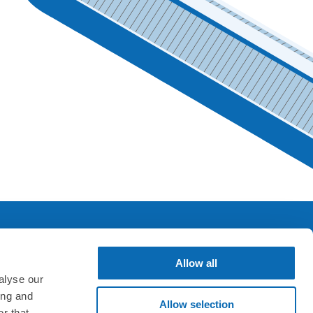
Allow all
SNS & アプリ
alyse our
ing and
Allow selection
r that