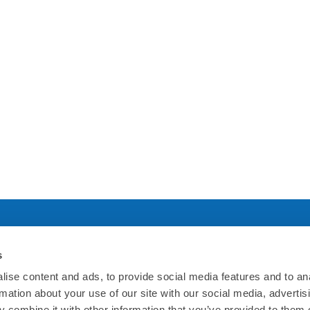
s
社について
規約について
ise content and ads, to provide social media features and to an
rmation about your use of our site with our social media, advertis
ホームページ
利用規約
 combine it with other information that you’ve provided to them o