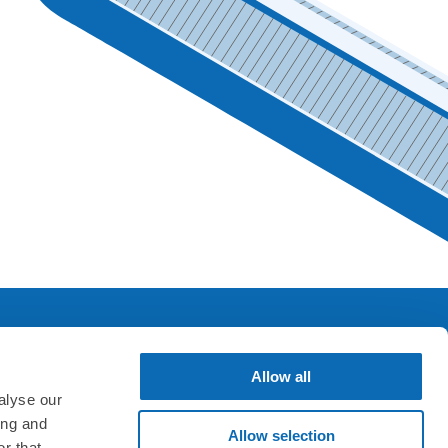
Allow all
SNS & アプリ
alyse our
ing and
Allow selection
r that