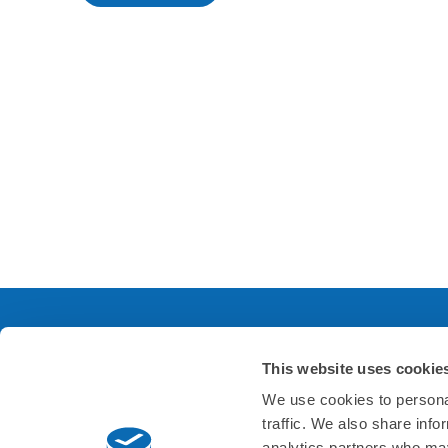
This website uses cookie
サービスについて
会
We use cookies to personal
traffic. We also share info
よくあるご質問
会社
analytics partners who may