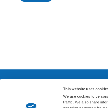
This website uses cookie
サービスについて
会
We use cookies to personal
traffic. We also share info
よくあるご質問
会社
analytics partners who may