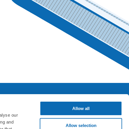
Allow all
SNS & アプリ
alyse our
ing and
Allow selection
r that