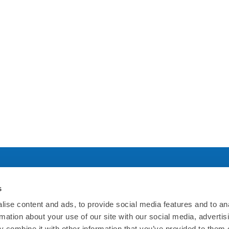
s
社について
規約について
ise content and ads, to provide social media features and to an
rmation about your use of our site with our social media, advertis
ホームページ
利用規約
 combine it with other information that you’ve provided to them o