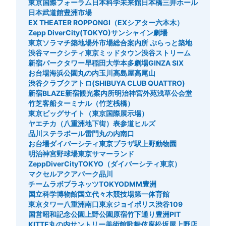
東京国際フォーラム
日本科学未来館
日本橋三井ホール
日本武道館
豊洲市場
EX THEATER ROPPONGI（EXシアター六本木）
Zepp DiverCity(TOKYO)
サンシャイン劇場
東京ソラマチ
築地場外市場総合案内所 ぷらっと築地
渋谷マークシティ
東京ミッドタウン
渋谷ストリーム
新宿パークタワー
早稲田大学
本多劇場
GINZA SIX
お台場海浜公園
丸の内
玉川高島屋
高尾山
渋谷クラブクアトロ(SHIBUYA CLUB QUATTRO)
新宿BLAZE
新宿観光案内所
明治神宮外苑
浅草公会堂
竹芝客船ターミナル（竹芝桟橋）
東京ビッグサイト（東京国際展示場）
ヤエチカ（八重洲地下街）
表参道ヒルズ
品川ステラボール
雷門
丸の内南口
お台場ダイバーシティ東京プラザ駅
上野動物園
明治神宮野球場
東京サマーランド
ZeppDiverCityTOKYO（ダイバーシティ東京）
マクセルアクアパーク品川
チームラボプラネッツTOKYODMM豊洲
国立科学博物館
国立代々木競技場第一体育館
東京タワー
八重洲南口
東京ジョイポリス
渋谷109
国営昭和記念公園
上野公園
原宿竹下通り
豊洲PIT
KITTE丸の内
サントリー美術館
歌舞伎座
松坂屋上野店