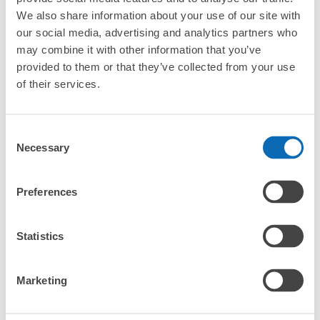
We also share information about your use of our site with
北海道・東北エリア
our social media, advertising and analytics partners who
北海道
青森県
岩手県
宮城県
秋田県
山形県
福島県
may combine it with other information that you’ve
provided to them or that they’ve collected from your use
関東エリア
of their services.
茨城県
栃木県
群馬県
埼玉県
千葉県
東京都
神奈川県
中部エリア
新潟県
富山県
石川県
福井県
山梨県
長野県
岐阜県
静岡県
愛知県
Consent
Necessary
関西エリア
Selection
三重県
滋賀県
京都府
大阪府
兵庫県
奈良県
和歌山県
中国エリア
Preferences
鳥取県
島根県
岡山県
広島県
山口県
四国エリア
Statistics
徳島県
香川県
愛媛県
高知県
九州・沖縄エリア
Marketing
福岡県
佐賀県
長崎県
熊本県
大分県
宮崎県
鹿児島県
沖縄県