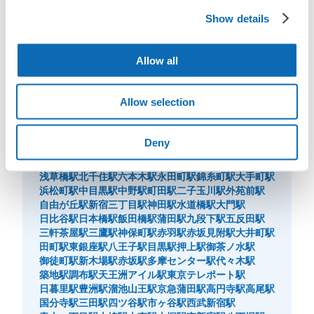
Show details
東京都周辺の駅・施設からさがす
Allow all
Allow selection
東京都周辺の駅一覧
東京駅
渋谷駅
新宿駅
池袋駅
品川駅
原宿駅
上野駅
Deny
秋葉原駅
浅草駅
表参道駅
吉祥寺駅
新大久保駅
有楽町駅
立川駅
新橋駅
銀座駅
恵比寿駅
虎ノ門駅
高田馬場駅
浅草橋駅
北千住駅
六本木駅
永田町駅
錦糸町駅
大手町駅
浜松町駅
中目黒駅
中野駅
町田駅
二子玉川駅
外苑前駅
自由が丘駅
新宿三丁目駅
神田駅
水道橋駅
大門駅
日比谷駅
日本橋駅
飯田橋駅
蒲田駅
九段下駅
五反田駅
三軒茶屋駅
三鷹駅
神保町駅
赤羽駅
赤坂見附駅
大井町駅
田町駅
東銀座駅
八王子駅
目黒駅
押上駅
御茶ノ水駅
御徒町駅
新木場駅
赤坂駅
多摩センター駅
代々木駅
築地駅
調布駅
天王洲アイル駅
東京テレポート駅
日暮里駅
豊洲駅
溜池山王駅
京急蒲田駅
高円寺駅
高尾駅
国分寺駅
三田駅
四ツ谷駅
市ヶ谷駅
西武新宿駅