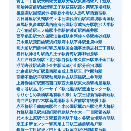
青山一丁目駅
大崎駅
大森駅
大塚駅
東新宿駅
八丁堀駅
明治神宮前駅
綾瀬駅
王子駅
荻窪駅
霞ヶ関駅
茅場町駅
後楽園駅
国際展示場駅
新小岩駅
人形町駅
西新宿駅
西日暮里駅
巣鴨駅
代々木公園
代官山駅
武蔵境駅
両国駅
練馬駅
奥多摩駅
葛西臨海公園駅
京成曳舟駅
駒沢大学駅
穴守稲荷駅
三ノ輪駅
小作駅
信濃町駅
西新井駅
西早稲田駅
大久保駅
淡路町駅
南阿佐ヶ谷駅
南砂町駅
乃木坂駅
飛田給駅
浜町駅
府中駅
平井駅
北府中駅
明大前駅
門前仲町駅
広尾駅
国会議事堂前
志村三丁目駅
春日駅
神谷町駅
西八王子駅
青海駅
赤羽岩淵駅
大江戸線新宿駅
下北沢駅
谷保駅
東久留米駅
東小金井駅
浮間舟渡駅
武蔵小金井駅
武蔵小山駅
分倍河原駅
北参道駅
六町駅
葛西駅
京成上野駅
玉川学園前駅
高幡不動駅
笹塚駅
秋川駅
住吉駅
曙橋駅
上井草駅
上野御徒町駅
新宿西口駅
西大島駅
東大前駅
梅屋敷駅
幡ヶ谷駅
品川シーサイド駅
北池袋駅
流通センター駅
ゆりかもめ新橋駅
亀有駅
久米川駅
京王線新宿駅
駒込駅
高井戸駅
四ツ木駅
新馬場駅
水天宮前駅
青物横丁駅
赤羽橋駅
千歳船橋駅
代々木公園駅
鷹の台駅
池尻大橋駅
竹橋駅
潮見駅
東陽町駅
拝島駅
六本木一丁目駅
鶯谷駅
代々木上原駅
竹芝駅
新豊洲駅
千駄ヶ谷駅
台場駅
有明駅
京王多摩センター駅
高尾山口駅
三越前駅
亀戸駅
銀座一丁目駅
虎ノ門ヒルズ駅
国立駅
汐留駅
初台駅