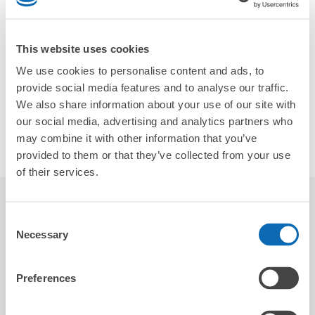
中心商店街にある複合店舗ビルです。
１Fはタリーズコーヒーとレディースセレクトシ
This website uses cookies
ョップ「marsh*mallow」・2Fはメンズセレクト
We use cookies to personalise content and ads, to
provide social media features and to analyse our traffic.
We also share information about your use of our site with
店舗情報
our social media, advertising and analytics partners who
ソーシャルリンク
may combine it with other information that you’ve
provided to them or that they’ve collected from your use
of their services.
レビュー
5.0
2
Consent
Necessary
Selection
Ongg
Preferences
2023-10-22