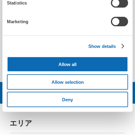
Statistics
very friendly staff who helped me look after my case!
would definitely keep my luggage with them again in the
future.
Marketing
李
Show details
Allow all
2025-04-09
Allow selection
予約する
Deny
エリア