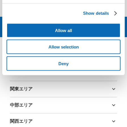
2026-05-02
Show details
予約する
Allow all
Allow selection
エリア
Deny
北海道・東北エリア
北海道
青森県
岩手県
宮城県
秋田県
山形県
福島県
関東エリア
茨城県
栃木県
群馬県
埼玉県
千葉県
東京都
神奈川県
中部エリア
新潟県
富山県
石川県
福井県
山梨県
長野県
岐阜県
静岡県
愛知県
関西エリア