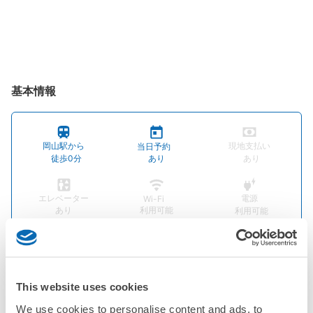
基本情報
岡山駅から
現地支払い
当日予約
徒歩0分
あり
あり
エレベーター
電源
Wi-Fi
あり
利用可能
利用可能
タバコの分別
英語対応
あり
OK
This website uses cookies
店舗情報
We use cookies to personalise content and ads, to