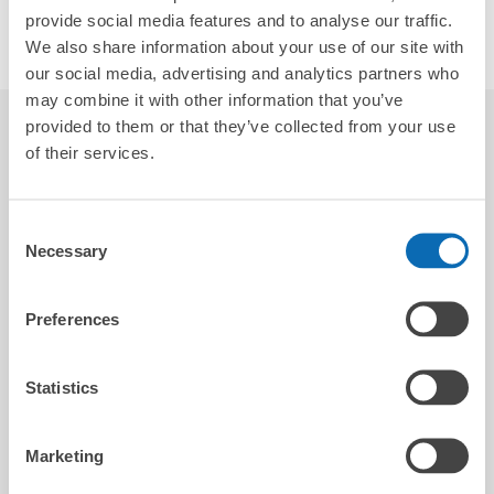
provide social media features and to analyse our traffic.
ソーシャルリンク
We also share information about your use of our site with
our social media, advertising and analytics partners who
may combine it with other information that you’ve
provided to them or that they’ve collected from your use
レビュー
4.9
8
of their services.
Consent
Ren-Kai
Necessary
Selection
2026-04-01
Preferences
非常好的服務，方便又貼心
Statistics
史紘
Marketing