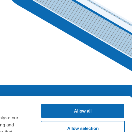
Allow all
SNS & アプリ
alyse our
ing and
Allow selection
r that