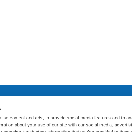
s
社について
規約について
ise content and ads, to provide social media features and to an
rmation about your use of our site with our social media, advertis
ホームページ
利用規約
 combine it with other information that you’ve provided to them o