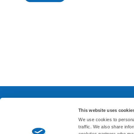
This website uses cookie
サービスについて
会
We use cookies to personal
traffic. We also share info
よくあるご質問
会社
analytics partners who may