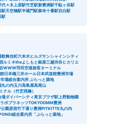
駅
代々木上原駅
竹芝駅
新豊洲駅
千駄ヶ谷駅
西駅
天空橋駅
半蔵門駅
麻布十番駅
目白駅
田駅
場
歌舞伎町
六本木ヒルズ
サンシャインシティ
宿
ルミネtheよしもと
銀座三越
渋谷ヒカリエ
谷WWW
羽田空港旅客ターミナル
館
日本橋三井ホール
日本武道館
豊洲市場
市場総合案内所 ぷらっと築地
園
丸の内
玉川高島屋
高尾山
ミナル（竹芝桟橋）
台場ダイバーシティ東京プラザ駅
上野動物園
ラボプラネッツTOKYODMM豊洲
野公園
原宿竹下通り
豊洲PIT
KITTE丸の内
PONGI
総合案内所「ぷらっと築地」