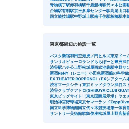
青物横丁駅
赤羽橋駅
千歳船橋駅
代々木公園
台場駅
有明駅
京王多摩センター駅
高尾山口
国立競技場駅
中野坂上駅
南千住駅
板橋駅
本
東京都周辺の施設一覧
バスタ新宿
羽田空港
虎ノ門ヒルズ
東京ドー
サンリオピューロランド
ららぽーと豊洲
渋
渋谷駅ハチ公
上野松坂屋
西武池袋駅
中野サ
新宿ReNY（レニー）
小田急新宿
船の科学館
EX THEATER ROPPONGI（EXシアター
渋谷マークシティ
東京ミッドタウン
渋谷ス
渋谷クラブクアトロ(SHIBUYA CLUB QUAT
東京ビッグサイト（東京国際展示場）
ヤエ
明治神宮野球場
東京サマーランド
ZeppDi
国立科学博物館
国立代々木競技場第一体育
サントリー美術館
歌舞伎座
松坂屋上野店
新