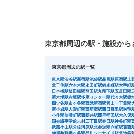
東京都周辺の駅・施設から
東京都周辺の駅一覧
東京駅
渋谷駅
新宿駅
池袋駅
品川駅
原宿駅
上
北千住駅
六本木駅
永田町駅
錦糸町駅
大手町
日本橋駅
飯田橋駅
蒲田駅
九段下駅
五反田駅
新木場駅
赤坂駅
多摩センター駅
代々木駅
築
四ツ谷駅
市ヶ谷駅
西武新宿駅
青山一丁目駅
新小岩駅
人形町駅
西新宿駅
西日暮里駅
巣鴨
小作駅
信濃町駅
西新井駅
西早稲田駅
大久保
国会議事堂前
志村三丁目駅
春日駅
神谷町駅
武蔵小山駅
分倍河原駅
北参道駅
六町駅
葛西
梅屋敷駅
幡ヶ谷駅
品川シーサイド駅
北池袋