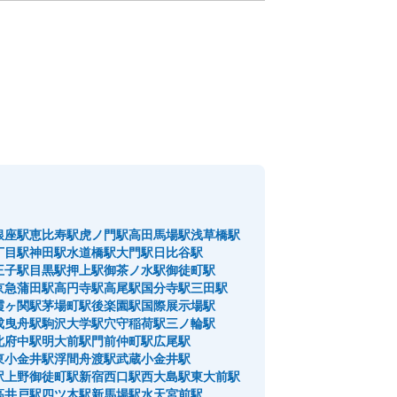
銀座駅
恵比寿駅
虎ノ門駅
高田馬場駅
浅草橋駅
丁目駅
神田駅
水道橋駅
大門駅
日比谷駅
王子駅
目黒駅
押上駅
御茶ノ水駅
御徒町駅
京急蒲田駅
高円寺駅
高尾駅
国分寺駅
三田駅
霞ヶ関駅
茅場町駅
後楽園駅
国際展示場駅
成曳舟駅
駒沢大学駅
穴守稲荷駅
三ノ輪駅
北府中駅
明大前駅
門前仲町駅
広尾駅
東小金井駅
浮間舟渡駅
武蔵小金井駅
駅
上野御徒町駅
新宿西口駅
西大島駅
東大前駅
高井戸駅
四ツ木駅
新馬場駅
水天宮前駅