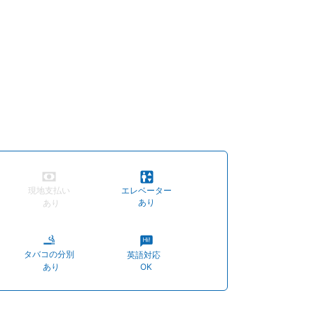
現地支払い
エレベーター
あり
あり
タバコの分別
英語対応
あり
OK