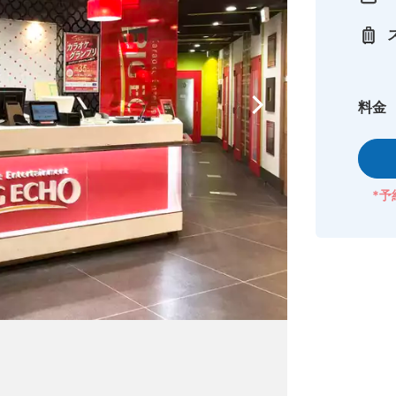
料金
*予