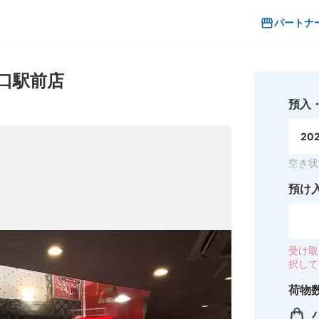
パートナ
口駅前店
預入
202
空き状
預け
受け取
択して
荷物