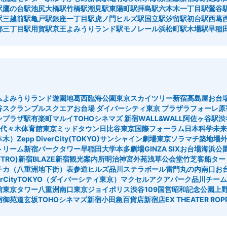
駅
鷹の台駅
池尻大橋駅
竹橋駅
潮見駅
東陽町駅
拝島駅
六本木一丁目駅
鶯谷
駅
三越前駅
亀戸駅
銀座一丁目駅
虎ノ門ヒルズ駅
国立駅
汐留駅
初台駅
西葛
郷三丁目駅
用賀駅
京王よみうりランド駅
モノレール浜松町駅
木場駅
早稲
ム
よみうりランド遊園地
葛西臨海公園
東京スカイツリー
新宿高島屋
お台
谷スクランブルスクエア
お台場 ダイバーシティ東京 プラザ
ラフォーレ原
ンプラザ駅
有楽町マルイ
TOHOシネマズ 新宿
WALL&WALL
阿佐ヶ谷駅
渋
代々木体育館
東京ミッドタウン日比谷
東京国際フォーラム
日本科学未来
六本木）
Zepp DiverCity(TOKYO)
サンシャイン劇場
東京ソラマチ
築地場外
トリーム
新宿パークタワー
早稲田大学
本多劇場
GINZA SIX
お台場海浜公
TRO)
新宿BLAZE
新宿観光案内所
明治神宮外苑
浅草公会堂
竹芝客船ター
チカ（八重洲地下街）
表参道ヒルズ
品川ステラボール
雷門
丸の内南口
お
verCityTOKYO（ダイバーシティ東京）
マクセルアクアパーク品川
チーム
館
東京タワー
八重洲南口
東京ジョイポリス
渋谷109
国営昭和記念公園
上
宿御苑
道玄坂
TOHOシネマズ新宿
小田急百貨店新宿店
EX THEATER ROP