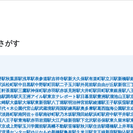
さがす
野駅
秋葉原駅
浅草駅
表参道駅
吉祥寺駅
新大久保駅
有楽町駅
立川駅
新橋駅
駅
浜松町駅
中目黒駅
中野駅
町田駅
二子玉川駅
外苑前駅
自由が丘駅
新宿三
三軒茶屋駅
三鷹駅
神保町駅
赤羽駅
赤坂見附駅
大井町駅
田町駅
東銀座駅
八
地駅
調布駅
天王洲アイル駅
東京テレポート駅
日暮里駅
豊洲駅
溜池山王駅
大崎駅
大森駅
大塚駅
東新宿駅
八丁堀駅
明治神宮前駅
綾瀬駅
王子駅
荻窪駅
駅
代々木公園
代官山駅
武蔵境駅
両国駅
練馬駅
奥多摩駅
葛西臨海公園駅
京
駅
淡路町駅
南阿佐ヶ谷駅
南砂町駅
乃木坂駅
飛田給駅
浜町駅
府中駅
平井駅
西八王子駅
青海駅
赤羽岩淵駅
大江戸線新宿駅
下北沢駅
谷保駅
東久留米駅
駅
京成上野駅
玉川学園前駅
高幡不動駅
笹塚駅
秋川駅
住吉駅
曙橋駅
上井草
駅
流通センター駅
ゆりかもめ新橋駅
亀有駅
久米川駅
京王線新宿駅
駒込駅