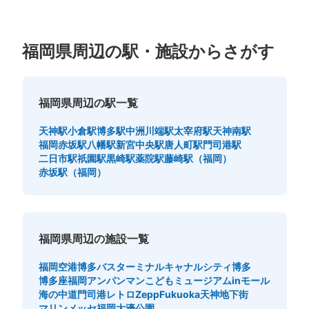
福岡県周辺の駅・施設からさがす
福岡県周辺の駅一覧
天神駅
小倉駅
博多駅
中洲川端駅
太宰府駅
天神南駅
福岡赤坂駅
八幡駅
新宮中央駅
唐人町駅
門司港駅
二日市駅
祇園駅
黒崎駅
薬院駅
藤崎駅（福岡）
赤坂駅（福岡）
福岡県周辺の施設一覧
福岡空港
博多バスターミナル
キャナルシティ博多
博多座
福岡アンパンマンこどもミュージアムinモール
海の中道
門司港レトロ
ZeppFukuoka
天神地下街
マリンメッセ福岡
大濠公園