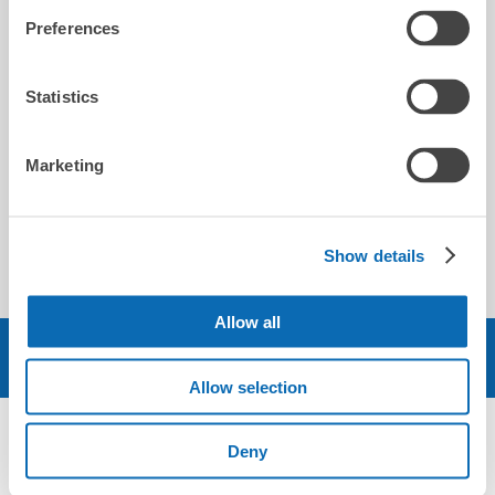
2019-03-18
Preferences
Great! Near the Tenjin station.
Statistics
航
Marketing
2019-04-29
キャリーバッグを2つも預けましたが、とても愛想良く接し
Show details
てくれました。また利用したいです
Allow all
予約する
Allow selection
Deny
エリア