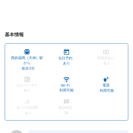
基本情報
西鉄福岡（天神）駅
現地支払い
当日予約
から
あり
あり
徒歩3分
エレベーター
電源
Wi-Fi
あり
利用可能
利用可能
タバコの分別
英語対応
あり
OK