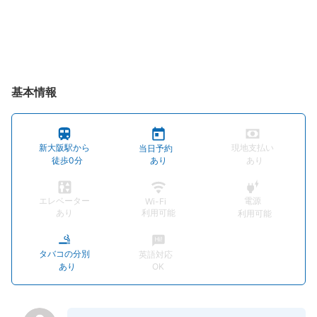
基本情報
新大阪駅から
現地支払い
当日予約
徒歩0分
あり
あり
エレベーター
電源
Wi-Fi
あり
利用可能
利用可能
タバコの分別
英語対応
あり
OK