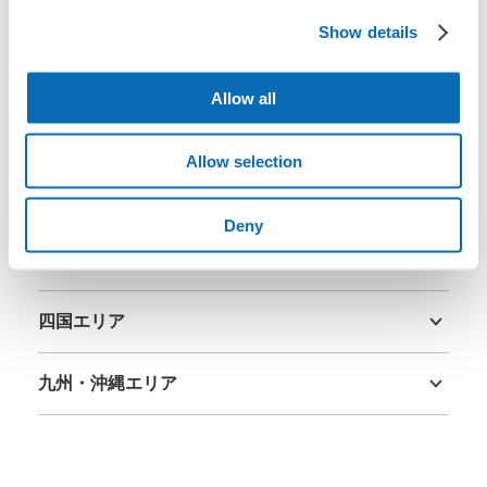
北海道・東北エリア
Show details
北海道
青森県
岩手県
宮城県
秋田県
山形県
福島県
関東エリア
Allow all
茨城県
栃木県
群馬県
埼玉県
千葉県
東京都
神奈川県
中部エリア
新潟県
富山県
石川県
福井県
山梨県
長野県
岐阜県
静岡県
愛知県
Allow selection
関西エリア
三重県
滋賀県
京都府
大阪府
兵庫県
奈良県
和歌山県
Deny
中国エリア
鳥取県
島根県
岡山県
広島県
山口県
四国エリア
徳島県
香川県
愛媛県
高知県
九州・沖縄エリア
福岡県
佐賀県
長崎県
熊本県
大分県
宮崎県
鹿児島県
沖縄県