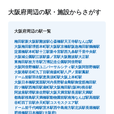
大阪府周辺の駅・施設からさがす
大阪府周辺の駅一覧
梅田駅
新大阪駅
難波駅
心斎橋駅
天王寺駅
なんば駅
大阪梅田駅
堺筋本町駅
大阪駅
京橋駅
阪急梅田駅
鶴橋駅
淀屋橋駅
本町駅
十三駅
新今宮駅
西九条駅
千里中央駅
大阪城公園駅
江坂駅
森ノ宮駅
大阪難波駅
大正駅
東梅田駅
枚方市駅
万博記念公園駅
阿倍野駅
大阪阿倍野橋駅
ユニバーサルシティ駅
大阪阿部野橋駅
大阪港駅
谷町九丁目駅
南森町駅
八戸ノ里駅
鳳駅
ドーム前駅
羽衣駅
恵美須町駅
大阪上本町駅
大阪日本橋駅
箕面駅
河内長野駅
金剛駅
御堂筋梅田駅
四ツ橋駅
西梅田駅
扇町駅
大阪梅田駅(阪神)
桃谷駅
阿波座駅
堺駅
泉佐野駅
大阪天満宮駅
長居駅
天満駅
都島駅
桜島駅
天満橋駅
動物園前駅
南海なんば駅
高槻駅
谷町四丁目駅
弁天町駅
コスモスクエア駅
ドーム前千代崎駅
茨木駅
西中島南方駅
北浜駅
長堀橋駅
肥後橋駅
日本橋駅(大阪府)