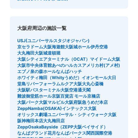
大阪府周辺の施設一覧
USJ(ユニバーサルスタジオジャパン)
京セラドーム大阪
海遊館
大阪城ホール
伊丹空港
大丸梅田
大阪城
道頓堀
大阪シティエアターミナル（OCAT）
マイドーム大阪
大阪市中央体育館
あべのハルカス
アメリカ村(アメ村)
エブノ泉の森ホール
なんばハッチ
ホワイティ梅田（Whityうめだ）
イオンモール大日
堂島リバーフォーラム
ルクア大阪
大丸心斎橋
大阪駅バスターミナル
大阪空港
通天閣
難波御堂筋ホール
京阪百貨店 モール京橋店
大阪パーク
大阪マルビル
大阪府
阪急うめだ本店
ZeppNamba(OSAKA)
インテックス大阪
オリックス劇場
ユニバーサル・シティウォーク大阪
阪神梅田本店
大丸梅田店
ZeppOsakaBayside（ZEPP大阪ベイサイド）
なんばグランド花月
なんばパークス
関西国際空港