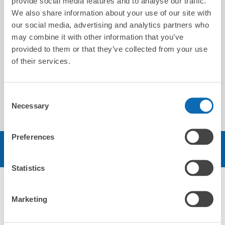
provide social media features and to analyse our traffic.
親切丁寧にありがとうございます😊
We also share information about your use of our site with
our social media, advertising and analytics partners who
may combine it with other information that you’ve
provided to them or that they’ve collected from your use
Naoko
of their services.
2026-07-21
Consent
初めて利用しました。 場所もよく便利でしたが、預ける時に
Necessary
対応された女性スタッフが態度悪くて残念でした。
Selection
Preferences
予約する
Statistics
エリア
Marketing