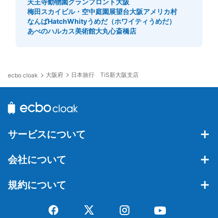
天王寺動物園
グランフロント大阪
梅田スカイビル・空中庭園展望台
大阪アメリカ村
なんばHatch
Whityうめだ（ホワイティうめだ）
あべのハルカス美術館
大丸心斎橋店
大阪府
日本旅行 TiS新大阪支店
ecbo cloak
サービスについて
会社について
規約について