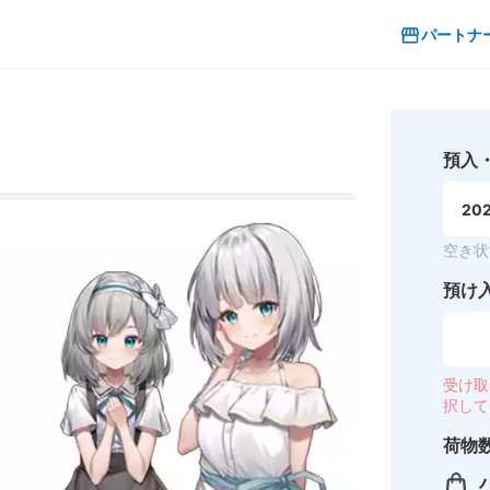
パートナ
預入
202
空き状
預け
受け取
択して
荷物