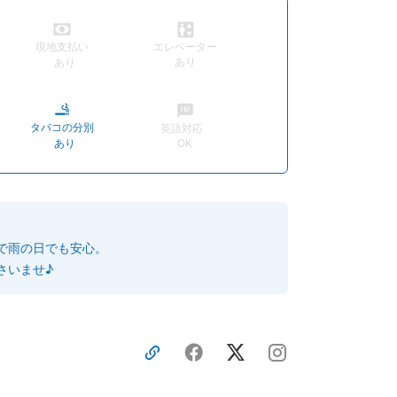
現地支払い
エレベーター
あり
あり
タバコの分別
英語対応
あり
OK
で雨の日でも安心。
さいませ♪