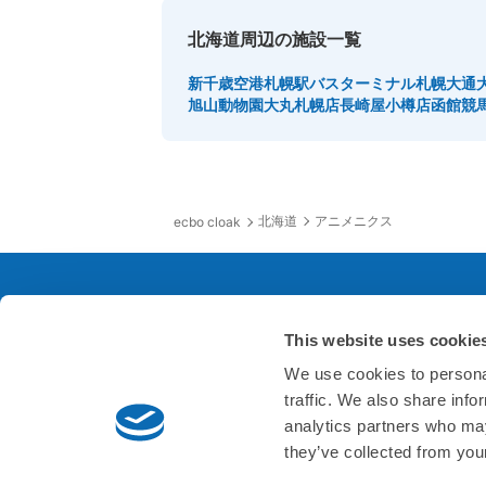
北海道周辺の施設一覧
新千歳空港
札幌駅バスターミナル
札幌大通
旭山動物園
大丸札幌店
長崎屋小樽店
函館競
北海道
アニメニクス
ecbo cloak
This website uses cookie
サービスについて
会
We use cookies to personal
traffic. We also share info
よくあるご質問
会社
analytics partners who may
they’ve collected from your
お問い合わせ
会社