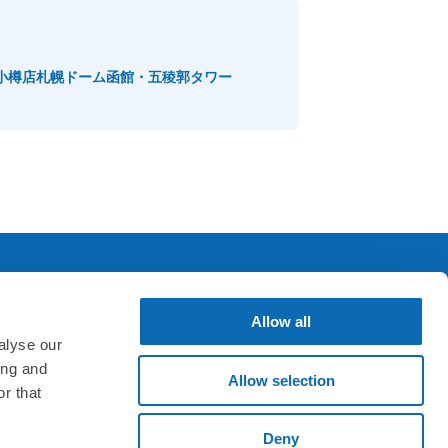
小樽店
札幌ドーム
函館・五稜郭タワー
Allow all
SNS & アプリ
alyse our
ing and
Allow selection
r that
Deny