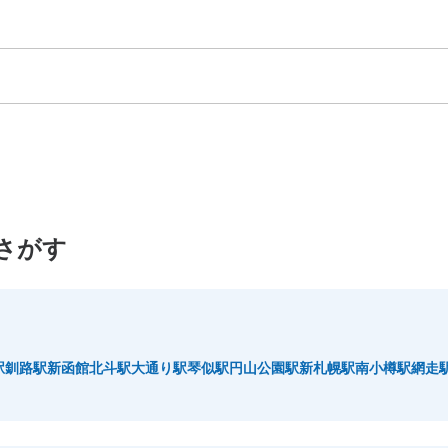
県
沖縄県
さがす
駅
釧路駅
新函館北斗駅
大通り駅
琴似駅
円山公園駅
新札幌駅
南小樽駅
網走