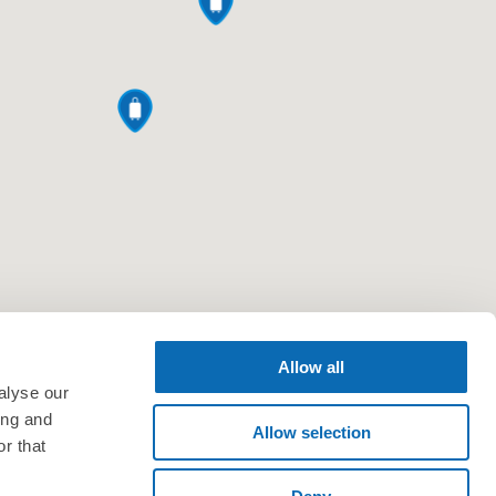
Allow all
alyse our
ing and
Allow selection
r that