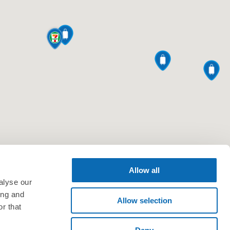
Allow all
alyse our
ing and
Allow selection
r that