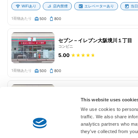
WiFiあり
店内禁煙
エレベーターあり
当日
1荷物あたり
500
800
セブン－イレブン大阪境川１丁目
コンビニ
5.00
1荷物あたり
500
800
セブン－イレブン大阪千代崎２丁目
コンビニ
This website uses cookie
5.00
We use cookies to personal
traffic. We also share info
analytics partners who may
店内禁煙
当日の荷物預かり
they’ve collected from your
1荷物あたり
500
800