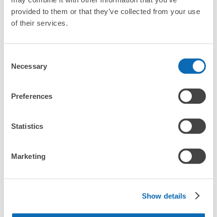
provided to them or that they’ve collected from your use
「勝沼ぶどう郷駅にある店舗は、何日前から予約の作成がで
of their services.
きますか？」
Consent
万が一に備えた安心補償
Necessary
Selection
荷物の破損、盗難等万が一に備えた保証も完備で安心
勝沼ぶどう郷駅の荷物預かり情報
Preferences
勝沼ぶどう郷駅周辺での荷物預かり場所をご紹介します！

Statistics
ecbo cloak（エクボクローク）加盟店やコインロッカーの場所を
随時更新して掲載していきます。

Marketing
勝沼ぶどう郷駅周辺で観光やお仕事、お買い物などをしていると
き、「この荷物、どこかに預けられたら楽なのに」と思ったこと
はありませんか？

バッグやスーツケース、ベビーカーや自転車などを預けて、身軽
Show details
に楽しみましょう！
