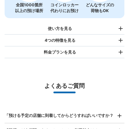
全国1000箇所
コインロッカー
どんなサイズの
以上の預け場所
代わりにお預け
荷物もOK
使い方を見る
4つの特徴を見る
料金プランを見る
バッグサイズ
¥500
/
日
最大辺が45cm未満の大きさのお荷物（リュック、ハンド
よくあるご質問
バッグ、お手荷物など）
スマホからお店と日時を

全国1,000箇所以上と提携
指定して事前予約
北は北海道から南は沖縄まで都市部を中心に全国で利用可能なサービスです
スーツケースサイズ
¥800
「預ける予定の店舗に到着してからどうすればいいですか？
/
日
最大辺が45cm以上の大きさのお荷物（スーツケース、楽