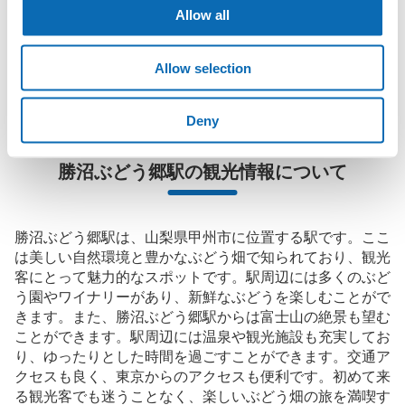
Allow all
店舗の空きスペースを活用したecbo cloakは、スマホ予約で簡単
に、コインロッカーと同等の料金で荷物を預けられます。

大型イベントなどの際にコインロッカーがいっぱいでも、すぐに
Allow selection
近くの預け場所を見つけることができます。
Deny
勝沼ぶどう郷駅の観光情報について
勝沼ぶどう郷駅は、山梨県甲州市に位置する駅です。ここ
は美しい自然環境と豊かなぶどう畑で知られており、観光
客にとって魅力的なスポットです。駅周辺には多くのぶど
う園やワイナリーがあり、新鮮なぶどうを楽しむことがで
きます。また、勝沼ぶどう郷駅からは富士山の絶景も望む
ことができます。駅周辺には温泉や観光施設も充実してお
り、ゆったりとした時間を過ごすことができます。交通ア
クセスも良く、東京からのアクセスも便利です。初めて来
る観光客でも迷うことなく、楽しいぶどう畑の旅を満喫す