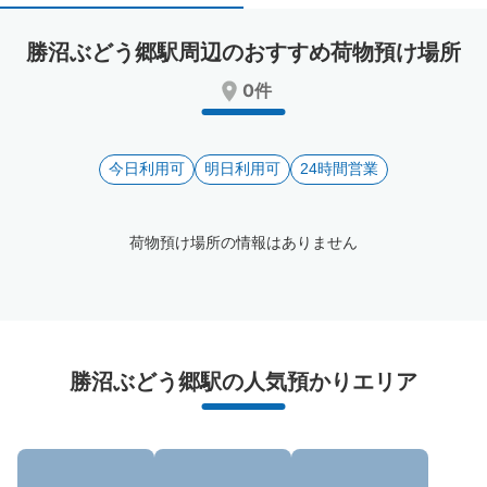
select
select
a
a
勝沼ぶどう郷駅周辺のおすすめ荷物預け場所
date.
date.
Press
Press
0件
the
the
question
question
mark
mark
key
今日利用可
key
明日利用可
24時間営業
to
to
get
get
the
the
荷物預け場所の情報はありません
keyboard
keyboard
shortcuts
shortcuts
for
for
changing
changing
dates.
dates.
勝沼ぶどう郷駅周辺のおすすめコインロッカ
勝沼ぶどう郷駅の人気預かりエリア
ー
0件