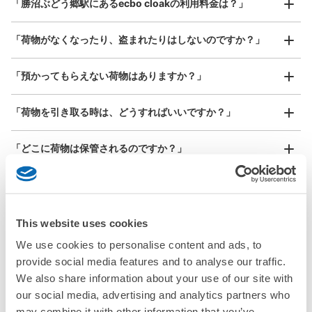
「勝沼ぶどう郷駅にあるecbo cloakの利用料金は？」
器、ベビーカーなど）
「荷物がなくなったり、盗まれたりはしないのですか？」
好立地 / 好条件店舗も多数
お店で荷物の写真を

「預かってもらえない荷物はありますか？」
アクセスの良い駅ナカ店舗や24時間営業店舗等も多数提携しています
撮ってもらいチェックイン完了
「荷物を引き取る時は、どうすればいいですか？」
「どこに荷物は保管されるのですか？」
「勝沼ぶどう郷駅でベビーカーや大型スポーツ用品、楽器類
を預かってもらえる場所はありますか？」
This website uses cookies
どんなサイズの荷物もOK
「勝沼ぶどう郷駅ではどこで荷物預かりを利用できます
手ぶらで1日快適に！
We use cookies to personalise content and ads, to
楽器、ベビーカー、ゴルフバッグ等、1人が持てる大きさの荷物であればどんなサイズでも
か？」
OK
provide social media features and to analyse our traffic.
We also share information about your use of our site with
「勝沼ぶどう郷駅にあるコインロッカーなどと何が違うサー
our social media, advertising and analytics partners who
ビスですか？」
may combine it with other information that you’ve