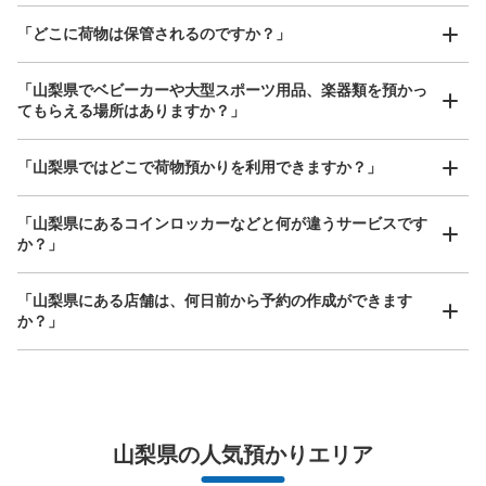
「どこに荷物は保管されるのですか？」
保管できる荷物数
大
:
10
/
¥700
中
:
10
/
¥500
小
:
10
/
¥400
支払い方法
「山梨県でベビーカーや大型スポーツ用品、楽器類を預かっ
現金, ICカード
てもらえる場所はありますか？」
このコインロッカーの位置を見る
どんなサイズの荷物もOK
「山梨県ではどこで荷物預かりを利用できますか？」
手ぶらで1日快適に！
楽器、ベビーカー、ゴルフバッグ等、1人が持てる大きさの荷物であればどんなサイズでも
OK
「山梨県にあるコインロッカーなどと何が違うサービスです
か？」
甲府駅改札外コインロッカー
JR甲府駅駅から徒歩1分
本日の営業時間
:
05:00
〜
00:00
「山梨県にある店舗は、何日前から予約の作成ができます
か？」
甲府駅の改札を降りてすぐ左側にあります。24時間取り
出し可能で使用期限は3日です
万が一に備えた安心補償
荷物の破損、盗難等万が一に備えた保証も完備で安心
山梨県の人気預かりエリア