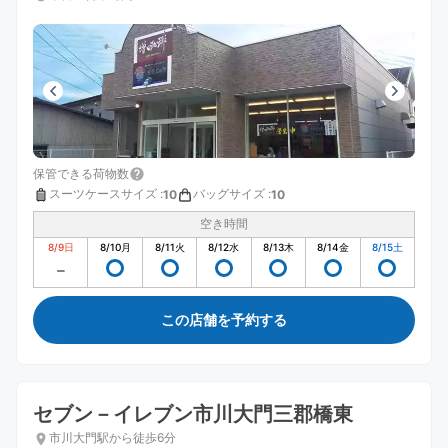
保管できる荷物数
スーツケースサイズ
:
バッグサイズ
:
10
10
空き時間
8/9
日
8/10
月
8/11
火
8/12
水
8/13
木
8/14
金
8/15
土
この店舗を予約する
セブン－イレブン市川大門三郡橋東
市川大門駅から徒歩6分