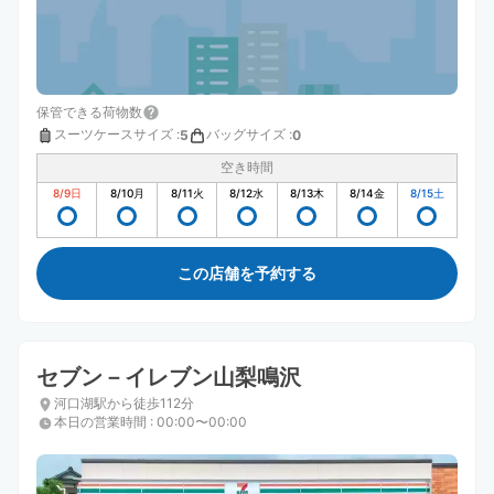
保管できる荷物数
スーツケースサイズ
:
バッグサイズ
:
5
0
空き時間
8/9
日
8/10
月
8/11
火
8/12
水
8/13
木
8/14
金
8/15
土
この店舗を予約する
セブン－イレブン山梨鳴沢
河口湖駅から徒歩112分
本日の営業時間
:
00:00〜00:00