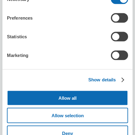
Selection
Preferences
Statistics
保管できる荷物数
スーツケースサイズ
:
バッグサイズ
:
3
3
Marketing
空き時間
8/9
日
8/10
月
8/11
火
8/12
水
8/13
木
8/14
金
8/15
土
Show details
この店舗を予約する
Allow all
セブン－イレブン河口湖勝山東
Allow selection
河口湖駅から徒歩31分
本日の営業時間
:
09:00〜21:00
Deny