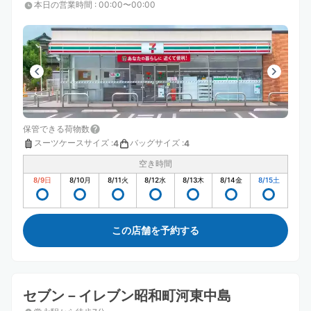
本日の営業時間
:
00:00〜00:00
保管できる荷物数
スーツケースサイズ
:
バッグサイズ
:
4
4
空き時間
8/9
日
8/10
月
8/11
火
8/12
水
8/13
木
8/14
金
8/15
土
この店舗を予約する
セブン－イレブン昭和町河東中島