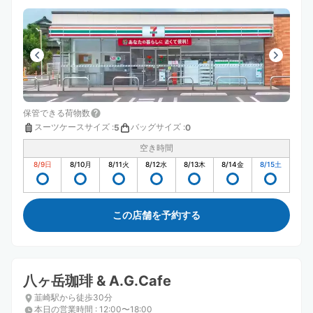
保管できる荷物数
スーツケースサイズ
:
バッグサイズ
:
5
0
空き時間
8/9
日
8/10
月
8/11
火
8/12
水
8/13
木
8/14
金
8/15
土
この店舗を予約する
八ヶ岳珈琲 & A.G.Cafe
韮崎駅から徒歩30分
本日の営業時間
:
12:00〜18:00