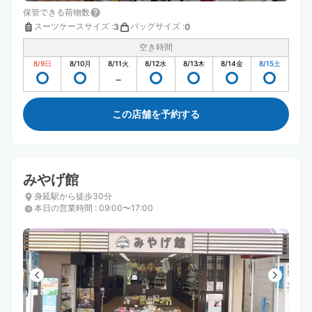
保管できる荷物数
スーツケースサイズ
:
バッグサイズ
:
3
0
空き時間
8/9
日
8/10
月
8/11
火
8/12
水
8/13
木
8/14
金
8/15
土
この店舗を予約する
みやげ館
身延駅から徒歩30分
本日の営業時間
:
09:00〜17:00