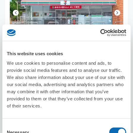
保管できる荷物数
スーツケースサイズ
:
バッグサイズ
:
3
3
空き時間
This website uses cookies
8/9
日
8/10
月
8/11
火
8/12
水
8/13
木
8/14
金
8/15
土
We use cookies to personalise content and ads, to
provide social media features and to analyse our traffic.
We also share information about your use of our site with
この店舗を予約する
our social media, advertising and analytics partners who
may combine it with other information that you’ve
provided to them or that they’ve collected from your use
of their services.
セブン－イレブン河口湖東恋路
河口湖駅から徒歩26分
本日の営業時間
:
閉店
Consent
Necessary