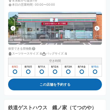
常永駅から徒歩7分
本日の営業時間
:
00:00〜00:00
保管できる荷物数
スーツケースサイズ
:
バッグサイズ
:
5
5
空き時間
8/9
日
8/10
月
8/11
火
8/12
水
8/13
木
8/14
金
8/15
土
この店舗を予約する
鉄道ゲストハウス 鐡ノ家（てつのや）