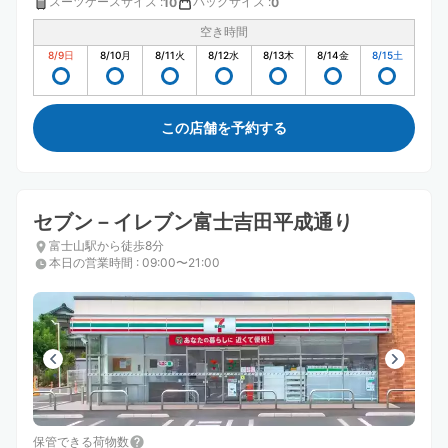
スーツケースサイズ
:
バッグサイズ
:
10
0
空き時間
8/9
日
8/10
月
8/11
火
8/12
水
8/13
木
8/14
金
8/15
土
この店舗を予約する
セブン－イレブン富士吉田平成通り
富士山駅から徒歩8分
本日の営業時間
:
09:00〜21:00
保管できる荷物数