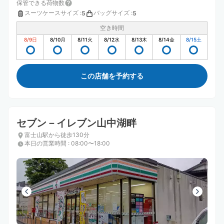
保管できる荷物数
スーツケースサイズ
:
バッグサイズ
:
5
5
空き時間
8/9
日
8/10
月
8/11
火
8/12
水
8/13
木
8/14
金
8/15
土
この店舗を予約する
セブン－イレブン山中湖畔
富士山駅から徒歩130分
本日の営業時間
:
08:00〜18:00