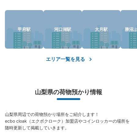
甲府駅
河口湖駅
大月駅
勝沼
保管できる荷物数
大
:
6
/
¥700
中
:
6
/
¥500
小
:
6
/
¥400
支払い方法
ICカード
エリア一覧を見る
このコインロッカーの位置を見る
甲府駅改札外コインロッカー
山梨県の荷物預かり情報
JR甲府駅駅から徒歩1分
本日の営業時間
:
05:00
〜
00:00
甲府駅の改札を出てすぐ左側にあります。24時間取り出
山梨県周辺での荷物預かり場所をご紹介します！

し可能です
ecbo cloak（エクボクローク）加盟店やコインロッカーの場所を
随時更新して掲載していきます。
