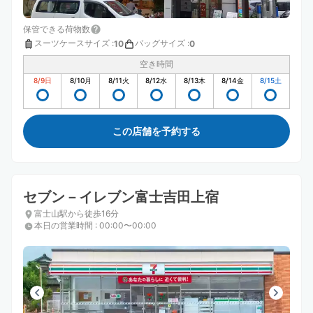
保管できる荷物数
スーツケースサイズ
:
バッグサイズ
:
10
0
空き時間
8/9
日
8/10
月
8/11
火
8/12
水
8/13
木
8/14
金
8/15
土
この店舗を予約する
セブン－イレブン富士吉田上宿
富士山駅から徒歩16分
本日の営業時間
:
00:00〜00:00