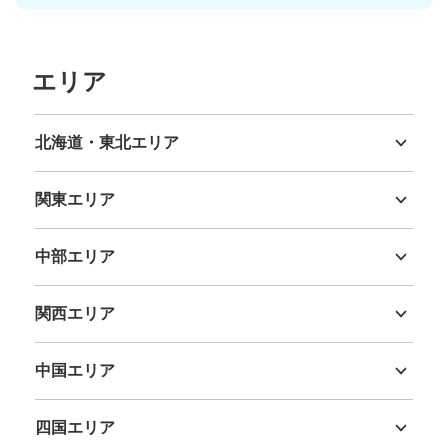
エリア
北海道・東北エリア
北海道
青森県
岩手県
宮城県
秋田県
山形県
福島県
関東エリア
茨城県
栃木県
群馬県
埼玉県
千葉県
東京都
神奈川県
保管できる荷物数
0
0
小
:
35
/
¥400
中部エリア
支払い方法
新潟県
富山県
石川県
福井県
山梨県
長野県
岐阜県
静岡県
愛知県
現金
関西エリア
このコインロッカーの位置を見る
三重県
滋賀県
京都府
大阪府
兵庫県
奈良県
和歌山県
中国エリア
鳥取県
島根県
岡山県
広島県
山口県
JR甲府駅改札外コインロッカー
四国エリア
JR甲府駅駅から徒歩1分