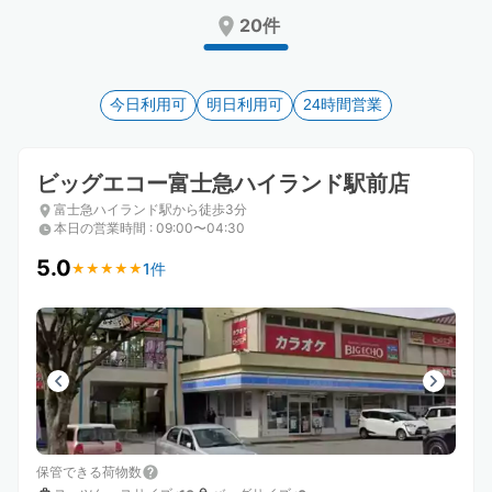
Press
Press
20件
the
the
question
question
mark
mark
key
今日利用可
key
明日利用可
24時間営業
to
to
get
get
the
the
ビッグエコー富士急ハイランド駅前店
keyboard
keyboard
富士急ハイランド駅から徒歩3分
shortcuts
shortcuts
本日の営業時間
:
09:00〜04:30
for
for
changing
changing
5.0
1件
★
★
★
★
★
★
★
★
★
★
dates.
dates.
保管できる荷物数