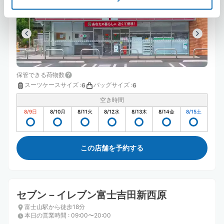
保管できる荷物数
スーツケースサイズ
:
バッグサイズ
:
6
6
空き時間
8/9
日
8/10
月
8/11
火
8/12
水
8/13
木
8/14
金
8/15
土
この店舗を予約する
セブン－イレブン富士吉田新西原
富士山駅から徒歩18分
本日の営業時間
:
09:00〜20:00