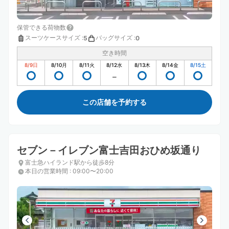
保管できる荷物数
スーツケースサイズ
:
バッグサイズ
:
5
0
空き時間
8/9
日
8/10
月
8/11
火
8/12
水
8/13
木
8/14
金
8/15
土
この店舗を予約する
セブン－イレブン富士吉田おひめ坂通り
富士急ハイランド駅から徒歩8分
本日の営業時間
:
09:00〜20:00