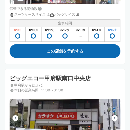
保管できる荷物数
スーツケースサイズ
:
バッグサイズ
:
4
5
空き時間
8/9
日
8/10
月
8/11
火
8/12
水
8/13
木
8/14
金
8/15
土
この店舗を予約する
ビッグエコー甲府駅南口中央店
甲府駅から徒歩7分
本日の営業時間
:
11:00〜01:30