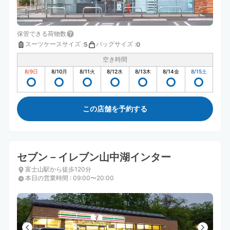
保管できる荷物数
スーツケースサイズ
:
バッグサイズ
:
5
0
空き時間
8/9
日
8/10
月
8/11
火
8/12
水
8/13
木
8/14
金
8/15
土
この店舗を予約する
セブン－イレブン山中湖インター
富士山駅から徒歩120分
本日の営業時間
:
09:00〜20:00