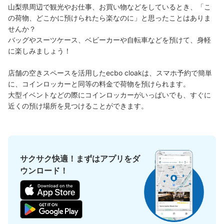
山梨県周辺で観光やお仕事、お買い物などをしているとき、「こ
の荷物、どこかに預けられたら楽なのに」と思ったことはありま
せんか？

バッグやスーツケース、ベビーカーや自転車などを預けて、身軽
に楽しみましょう！

店舗の空きスペースを活用したecbo cloakは、スマホ予約で簡単
に、コインロッカーと同等の料金で荷物を預けられます。

保管できる荷物数
大型イベントなどの際にコインロッカーがいっぱいでも、すぐに
大
:
5
/
¥700
中
:
5
/
¥500
小
:
30
/
¥400
近くの預け場所を見つけることができます。
支払い方法
現金, ICカード
このコインロッカーの位置を見る
サクサク快適！まずはアプリをダ
ウンロード！
JR甲府駅改札外右コインロッカー
JR甲府駅駅から徒歩1分
本日の営業時間
:
05:00
〜
00:00
改札を出てすぐ右手にあります。24時間利用可能です