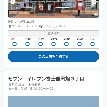
保管できる荷物数
スーツケースサイズ
:
バッグサイズ
:
5
0
空き時間
8/9
日
8/10
月
8/11
火
8/12
水
8/13
木
8/14
金
8/15
土
この店舗を予約する
セブン－イレブン富士吉田旭３丁目
月江寺駅から徒歩15分
本日の営業時間
:
00:00〜00:00