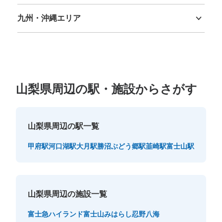
徳島県
香川県
愛媛県
高知県
本日の営業時間
:
05:00
〜
00:00
九州・沖縄エリア
改札を出てすぐ右手にあります。24時間取り出し可能で3
福岡県
佐賀県
長崎県
熊本県
大分県
宮崎県
鹿児島県
沖縄県
日間の使用期限です
山梨県周辺の駅・施設からさがす
山梨県周辺の駅一覧
甲府駅
河口湖駅
大月駅
勝沼ぶどう郷駅
韮崎駅
富士山駅
保管できる荷物数
大
:
5
/
¥700
中
:
14
/
¥500
小
:
20
/
¥400
支払い方法
ICカード
このコインロッカーの位置を見る
山梨県周辺の施設一覧
富士急ハイランド
富士山みはらし
忍野八海