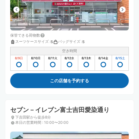
保管できる荷物数
スーツケースサイズ
:
バッグサイズ
:
5
5
空き時間
8/9
日
8/10
月
8/11
火
8/12
水
8/13
木
8/14
金
8/15
土
この店舗を予約する
セブン－イレブン富士吉田愛染通り
下吉田駅から徒歩8分
本日の営業時間
:
10:00〜20:00