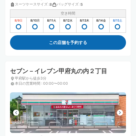
スーツケースサイズ
:
バッグサイズ
:
8
5
空き時間
8/9
日
8/10
月
8/11
火
8/12
水
8/13
木
8/14
金
8/15
土
この店舗を予約する
セブン－イレブン甲府丸の内２丁目
甲府駅から徒歩3分
本日の営業時間
:
00:00〜00:00