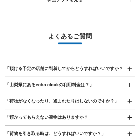
バッグサイズ
¥500
/
日
最大辺が45cm未満の大きさのお荷物（リュック、ハンド
よくあるご質問
バッグ、お手荷物など）
スマホからお店と日時を

全国1,000箇所以上と提携
指定して事前予約
甲府駅改札外左コインロッカー
北は北海道から南は沖縄まで都市部を中心に全国で利用可能なサービスです
JR甲府駅駅から徒歩1分
スーツケースサイズ
本日の営業時間
:
05:00
〜
00:00
¥800
「預ける予定の店舗に到着してからどうすればいいですか？
/
日
改札を出てすぐ左にあります。24時間取り出し可能で、
使用期間は3日です。
最大辺が45cm以上の大きさのお荷物（スーツケース、楽
「山梨県にあるecbo cloakの利用料金は？」
器、ベビーカーなど）
「荷物がなくなったり、盗まれたりはしないのですか？」
好立地 / 好条件店舗も多数
お店で荷物の写真を

「預かってもらえない荷物はありますか？」
アクセスの良い駅ナカ店舗や24時間営業店舗等も多数提携しています
撮ってもらいチェックイン完了
「荷物を引き取る時は、どうすればいいですか？」