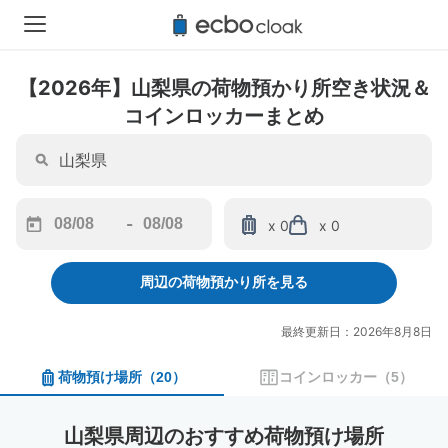
【2026年】山梨県の荷物預かり所空き状況＆
コインロッカーまとめ
-
x 0
x 0
Navigate
Navigate
forward
backward
周辺の荷物預かり所を見る
to
to
interact
interact
with
with
最終更新日：2026年8月8日
the
the
calendar
calendar
荷物預け場所
（
20
）
コインロッカー
（
5
）
and
and
select
select
a
a
山梨県周辺のおすすめ荷物預け場所
date.
date.