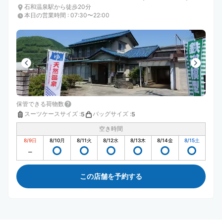
石和温泉駅から徒歩20分
本日の営業時間
:
07:30〜22:00
保管できる荷物数
スーツケースサイズ
:
バッグサイズ
:
5
5
空き時間
8/9
日
8/10
月
8/11
火
8/12
水
8/13
木
8/14
金
8/15
土
この店舗を予約する