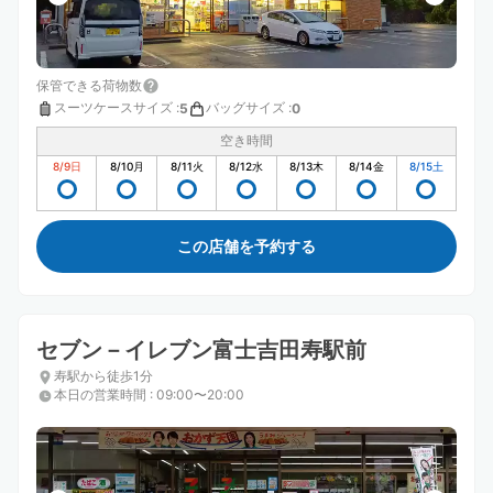
保管できる荷物数
スーツケースサイズ
:
バッグサイズ
:
5
0
空き時間
8/9
日
8/10
月
8/11
火
8/12
水
8/13
木
8/14
金
8/15
土
この店舗を予約する
セブン－イレブン富士吉田寿駅前
寿駅から徒歩1分
本日の営業時間
:
09:00〜20:00