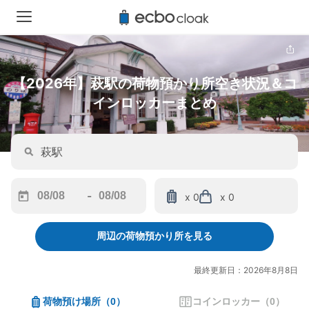
【2026年】萩駅の荷物預かり所空き状況＆コ
インロッカーまとめ
-
x 0
x 0
Navigate
Navigate
forward
backward
周辺の荷物預かり所を見る
to
to
interact
interact
with
with
最終更新日：2026年8月8日
the
the
calendar
calendar
荷物預け場所
（
0
）
コインロッカー
（
0
）
and
and