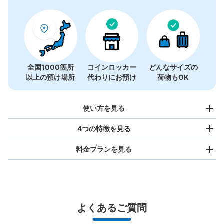
コインロッカーの情報はありません
全国1000箇所
コインロッカー
どんなサイズの
以上の預け場所
代わりにお預け
荷物もOK
使い方を見る
4つの特徴を見る
料金プランを見る
バッグサイズ
¥500
/
日
最大辺が45cm未満の大きさのお荷物（リュック、ハンド
よくあるご質問
バッグ、お手荷物など）
スマホからお店と日時を

全国1,000箇所以上と提携