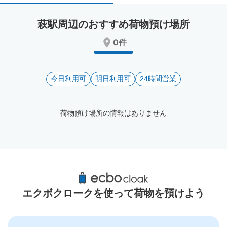
select
select
a
a
萩駅周辺のおすすめ荷物預け場所
date.
date.
Press
Press
0件
the
the
question
question
mark
mark
key
今日利用可
key
明日利用可
24時間営業
to
to
get
get
the
the
荷物預け場所の情報はありません
keyboard
keyboard
shortcuts
shortcuts
for
for
changing
changing
dates.
dates.
萩駅周辺のおすすめコインロッカー
0件
エクボクロークを使って荷物を預けよう