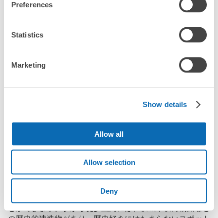
荷物、どこかに預けられたら楽なのに」と思ったことはありませ
Preferences
んか？

バッグやスーツケース、ベビーカーや自転車などを預けて、身軽
Statistics
に楽しみましょう！

店舗の空きスペースを活用したecbo cloakは、スマホ予約で簡単
Marketing
に、コインロッカーと同等の料金で荷物を預けられます。

大型イベントなどの際にコインロッカーがいっぱいでも、すぐに
近くの預け場所を見つけることができます。
Show details
Allow all
萩駅の観光情報について
Allow selection
萩駅は、山口県萩市に位置する駅で、観光客にとっては萩
の玄関口となる重要な交通拠点です。駅周辺には多くの観
Deny
光名所があり、歴史的な価値や美しい自然環境を楽しむこ
とができます。駅から徒歩圏内には、萩城や萩博物館など