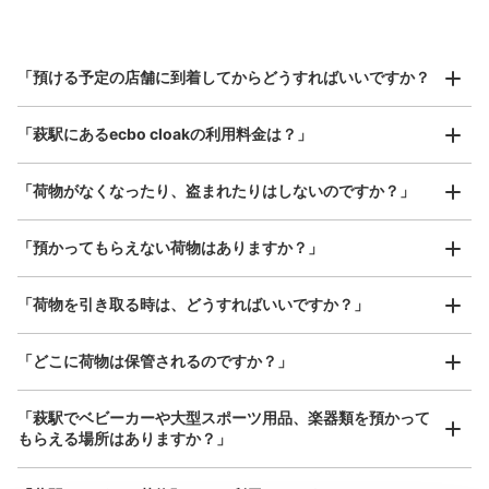
指定して事前予約
北は北海道から南は沖縄まで都市部を中心に全国で利用可能なサービスです
スーツケースサイズ
¥800
「預ける予定の店舗に到着してからどうすればいいですか？
/
日
最大辺が45cm以上の大きさのお荷物（スーツケース、楽
「萩駅にあるecbo cloakの利用料金は？」
器、ベビーカーなど）
「荷物がなくなったり、盗まれたりはしないのですか？」
好立地 / 好条件店舗も多数
お店で荷物の写真を

「預かってもらえない荷物はありますか？」
アクセスの良い駅ナカ店舗や24時間営業店舗等も多数提携しています
撮ってもらいチェックイン完了
「荷物を引き取る時は、どうすればいいですか？」
「どこに荷物は保管されるのですか？」
「萩駅でベビーカーや大型スポーツ用品、楽器類を預かって
もらえる場所はありますか？」
どんなサイズの荷物もOK