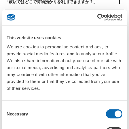
「萩駅ではどこで荷物預かりを利用できますか？」
手ぶらで1日快適に！
楽器、ベビーカー、ゴルフバッグ等、1人が持てる大きさの荷物であればどんなサイズでも
OK
「萩駅にあるコインロッカーなどと何が違うサービスです
か？」
「萩駅にある店舗は、何日前から予約の作成ができます
This website uses cookies
か？」
We use cookies to personalise content and ads, to
provide social media features and to analyse our traffic.
We also share information about your use of our site with
our social media, advertising and analytics partners who
万が一に備えた安心補償
may combine it with other information that you’ve
荷物の破損、盗難等万が一に備えた保証も完備で安心
萩駅の荷物預かり情報
provided to them or that they’ve collected from your use
of their services.
萩駅周辺での荷物預かり場所をご紹介します！

ecbo cloak（エクボクローク）加盟店やコインロッカーの場所を
Consent
随時更新して掲載していきます。

Necessary
Selection
萩駅周辺で観光やお仕事、お買い物などをしているとき、「この