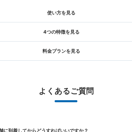
使い方を見る
4つの特徴を見る
料金プランを見る
お店で荷物の写真を

店と日時を

撮ってもらいチェックイ
手ぶらで
ッグサイズ
スーツケースサイズ
事前予約
JR岩国駅コインロッカー
ン完了
¥500
¥800
/
日
/
日
JR岩国駅駅から徒歩0分
本日の営業時間
:
04:
大辺が45cm未満の大きさのお荷物（リュッ
最大辺が45cm以上の
と提携
好立地 / 好条件店舗も多数
どんなサイズの荷物もOK
万
よくあるご質問
改札を出て左すぐ
、ハンドバッグ、お手荷物など）
ケース、楽器、ベビーカ
で都市部を
アクセスの良い駅ナカ店舗や24時間営
楽器、ベビーカー、ゴルフバッグ等、1
荷物の破
ービスです
業店舗等も多数提携しています
人が持てる大きさの荷物であればどん
保管できる荷物数
なサイズでもOK
大
:
12
/
¥700
中
:
21
/
¥500
小
:
35
/
¥400
支払い方法
現金
舗に到着してからどうすればいいですか？