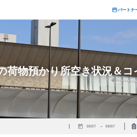
パートナ
駅の荷物預かり所空き状況＆
-
Navigate
Navigate