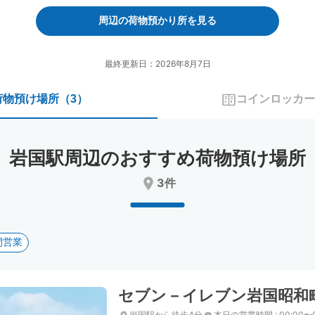
forward
backward
to
to
周辺の荷物預かり所を見る
interact
interact
with
with
the
the
最終更新日：2026年8月7日
calendar
calendar
and
and
荷物預け場所
（
3
）
コインロッカー
select
select
a
a
date.
date.
Press
Press
岩国駅周辺のおすすめ荷物預け場所
the
the
question
question
3件
mark
mark
key
key
to
to
get
get
間営業
the
the
keyboard
keyboard
shortcuts
shortcuts
for
for
セブン－イレブン岩国昭和
changing
changing
dates.
dates.
岩国駅から徒歩4分
本日の営業時間
:
00:00〜