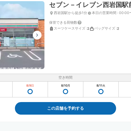
セブン－イレブン西岩国駅
西岩国駅から徒歩1分
本日の営業時間
:
00:00
保管できる荷物数
スーツケースサイズ
:
バッグサイズ
:
2
2
空き時間
8/9
日
8/10
月
8/11
火
この店舗を予約する