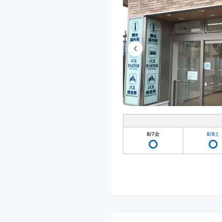
8/7
金
8/8
土