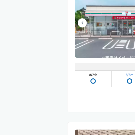
8/7
金
8/8
土