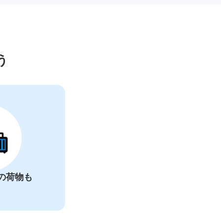
ー
う
の荷物も