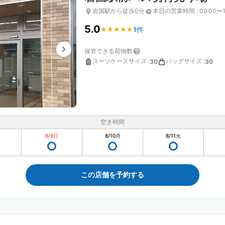
岩国駅から徒歩0分
本日の営業時間
:
09:00〜1
5.0
1件
★
★
★
★
★
★
★
★
★
★
保管できる荷物数
スーツケースサイズ
:
バッグサイズ
:
30
30
空き時間
8/9
日
8/10
月
8/11
火
この店舗を予約する