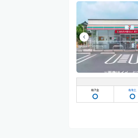
8/7
金
8/8
土