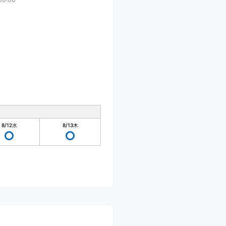
8/12
水
8/13
木