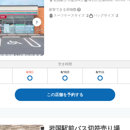
保管できる荷物数
スーツケースサイズ
:
バッグサイズ
:
2
2
空き時間
8/9
日
8/10
月
8/11
火
この店舗を予約する
岩国駅前バス切符売り場