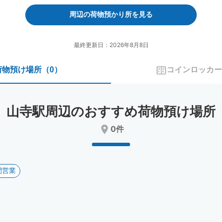
forward
backward
to
to
周辺の荷物預かり所を見る
interact
interact
with
with
the
the
最終更新日：2026年8月8日
calendar
calendar
and
and
荷物預け場所
（
0
）
コインロッカー
select
select
a
a
date.
date.
Press
Press
山寺駅周辺のおすすめ荷物預け場所
the
the
question
question
0件
mark
mark
key
key
to
to
get
get
間営業
the
the
keyboard
keyboard
shortcuts
shortcuts
for
for
changing
changing
dates.
dates.