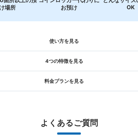
00箇所以上の預
コインロッカー代わりに
どんなサイズ
保管できる荷物数
OK
け場所
お預け
大
:
3
/
¥800
中
:
6
/
¥600
小
:
9
/
¥500
支払い方法
現金
使い方を見る
このコインロッカーの位置を見る
4つの特徴を見る
料金プランを見る
JR山寺駅１F コインロッカー
お店で荷物の写真を

店と日時を

撮ってもらいチェックイ
手ぶらで
仙山線 山寺駅駅から徒歩分
本日の営業時間
ッグサイズ
スーツケースサイズ
事前予約
ン完了
¥500
¥800
山寺駅１F 待合室横の通路
/
日
/
日
大辺が45cm未満の大きさのお荷物（リュッ
最大辺が45cm以上の
と提携
好立地 / 好条件店舗も多数
どんなサイズの荷物もOK
万
よくあるご質問
保管できる荷物数
、ハンドバッグ、お手荷物など）
ケース、楽器、ベビーカ
中
:
12
/
¥400
で都市部を
アクセスの良い駅ナカ店舗や24時間営
楽器、ベビーカー、ゴルフバッグ等、1
荷物の破
支払い方法
ービスです
業店舗等も多数提携しています
人が持てる大きさの荷物であればどん