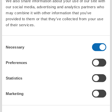
We also share information about your use of our site with
our social media, advertising and analytics partners who
may combine it with other information that you’ve
provided to them or that they’ve collected from your use
of their services.
全国1000箇所
コインロッカー
どんなサイズの
以上の預け場所
代わりにお預け
荷物もOK
Consent
Necessary
Selection
使い方を見る
4つの特徴を見る
Preferences
料金プランを見る
Statistics
バッグサイズ
¥500
/
日
Marketing
最大辺が45cm未満の大きさのお荷物（リュック、ハンド
よくあるご質問
バッグ、お手荷物など）
スマホからお店と日時を

全国1,000箇所以上と提携
指定して事前予約
和歌山歴史館コインロッカー