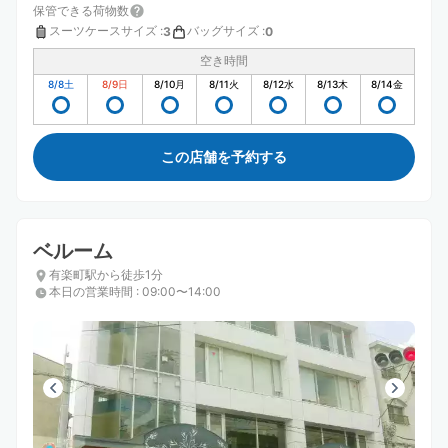
保管できる荷物数
スーツケースサイズ
:
バッグサイズ
:
3
0
空き時間
8/8
土
8/9
日
8/10
月
8/11
火
8/12
水
8/13
木
8/14
金
この店舗を予約する
ベルーム
有楽町駅から徒歩1分
本日の営業時間
:
09:00〜14:00