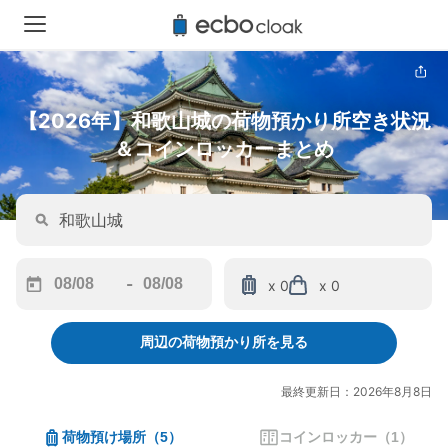
【2026年】和歌山城の荷物預かり所空き状況
＆コインロッカーまとめ
-
x 0
x 0
Navigate
Navigate
forward
backward
周辺の荷物預かり所を見る
to
to
interact
interact
with
with
最終更新日：2026年8月8日
the
the
calendar
calendar
荷物預け場所
（
5
）
コインロッカー
（
1
）
and
and