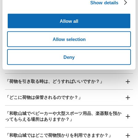
北は北海道から南は沖縄まで都市部を中心に全国で利用可能なサービスです
Show details
和歌山バス市役所前駅から徒歩1分
スーツケースサイズ
本日の営業時間
:
09:00
〜
17:00
¥800
「預ける予定の店舗に到着してからどうすればいいですか？
/
日
Allow all
周辺にコインパーキングが多数あるのですが、反対車線な
ので遠回りをしなければいけないのが少し面倒でした。和
最大辺が45cm以上の大きさのお荷物（スーツケース、楽
「和歌山城にあるecbo cloakの利用料金は？」
器、ベビーカーなど）
歌山城に併設されているので荷物を預けて和歌山城見学に
Allow selection
は最適だと感じました。12月29日から12月31日は閉館日
となっております。全て同じ大きさのロッカーとなってお
「荷物がなくなったり、盗まれたりはしないのですか？」
ります。
Deny
好立地 / 好条件店舗も多数
お店で荷物の写真を

「預かってもらえない荷物はありますか？」
アクセスの良い駅ナカ店舗や24時間営業店舗等も多数提携しています
撮ってもらいチェックイン完了
「荷物を引き取る時は、どうすればいいですか？」
「どこに荷物は保管されるのですか？」
保管できる荷物数
中
:
8
/
¥500
「和歌山城でベビーカーや大型スポーツ用品、楽器類を預か
ってもらえる場所はありますか？」
支払い方法
現金
どんなサイズの荷物もOK
「和歌山城ではどこで荷物預かりを利用できますか？」
このコインロッカーの位置を見る