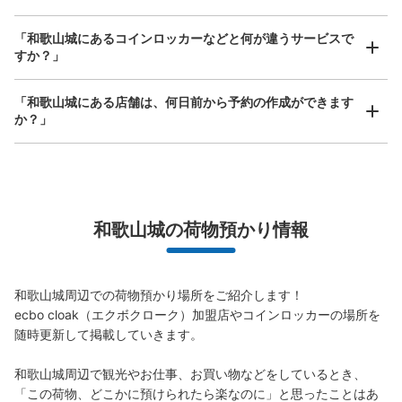
手ぶらで1日快適に！
楽器、ベビーカー、ゴルフバッグ等、1人が持てる大きさの荷物であればどんなサイズでも
OK
「和歌山城にあるコインロッカーなどと何が違うサービスで
すか？」
「和歌山城にある店舗は、何日前から予約の作成ができます
か？」
万が一に備えた安心補償
荷物の破損、盗難等万が一に備えた保証も完備で安心
和歌山城の荷物預かり情報
和歌山城周辺での荷物預かり場所をご紹介します！

ecbo cloak（エクボクローク）加盟店やコインロッカーの場所を
随時更新して掲載していきます。

和歌山城周辺で観光やお仕事、お買い物などをしているとき、
「この荷物、どこかに預けられたら楽なのに」と思ったことはあ