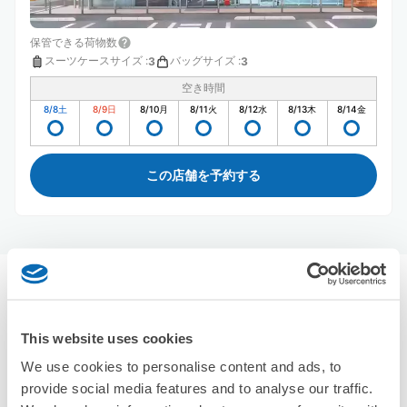
保管できる荷物数
スーツケースサイズ
:
バッグサイズ
:
3
3
空き時間
8/8
土
8/9
日
8/10
月
8/11
火
8/12
水
8/13
木
8/14
金
この店舗を予約する
和歌山城周辺のおすすめコインロッカー
1件
エクボクロークを使って荷物を預けよう
This website uses cookies
We use cookies to personalise content and ads, to
provide social media features and to analyse our traffic.