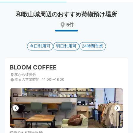
select
select
a
a
和歌山城周辺のおすすめ荷物預け場所
date.
date.
Press
Press
5件
the
the
question
question
mark
mark
key
今日利用可
key
明日利用可
24時間営業
to
to
get
get
the
the
BLOOM COFFEE
keyboard
keyboard
駅から徒歩分
shortcuts
shortcuts
本日の営業時間
:
11:00〜18:00
for
for
changing
changing
dates.
dates.
保管できる荷物数