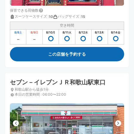
保管できる荷物数
スーツケースサイズ
:
バッグサイズ
:
10
15
空き時間
8/8
土
8/9
日
8/10
月
8/11
火
8/12
水
8/13
木
8/14
金
この店舗を予約する
セブン－イレブンＪＲ和歌山駅東口
和歌山駅から徒歩1分
本日の営業時間
:
06:00〜22:00