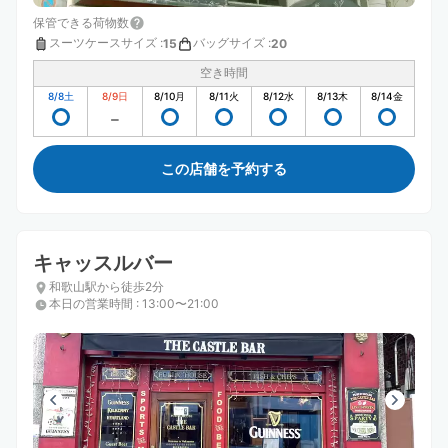
保管できる荷物数
スーツケースサイズ
:
バッグサイズ
:
15
20
空き時間
8/8
土
8/9
日
8/10
月
8/11
火
8/12
水
8/13
木
8/14
金
この店舗を予約する
キャッスルバー
和歌山駅から徒歩2分
本日の営業時間
:
13:00〜21:00