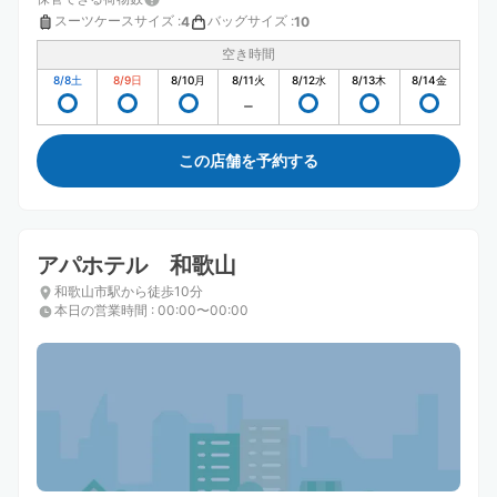
スーツケースサイズ
:
バッグサイズ
:
4
10
空き時間
8/8
土
8/9
日
8/10
月
8/11
火
8/12
水
8/13
木
8/14
金
この店舗を予約する
アパホテル 和歌山
和歌山市駅から徒歩10分
本日の営業時間
:
00:00〜00:00