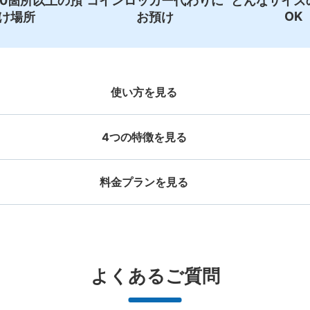
00箇所以上の預
コインロッカー代わりに
どんなサイズ
OK
け場所
お預け
使い方を見る
4つの特徴を見る
料金プランを見る
お店で荷物の写真を

店と日時を

撮ってもらいチェックイ
手ぶらで
ッグサイズ
スーツケースサイズ
事前予約
ン完了
¥500
¥800
/
日
/
日
大辺が45cm未満の大きさのお荷物（リュッ
最大辺が45cm以上の
と提携
好立地 / 好条件店舗も多数
どんなサイズの荷物もOK
万
よくあるご質問
、ハンドバッグ、お手荷物など）
ケース、楽器、ベビーカ
で都市部を
アクセスの良い駅ナカ店舗や24時間営
楽器、ベビーカー、ゴルフバッグ等、1
荷物の破
ービスです
業店舗等も多数提携しています
人が持てる大きさの荷物であればどん