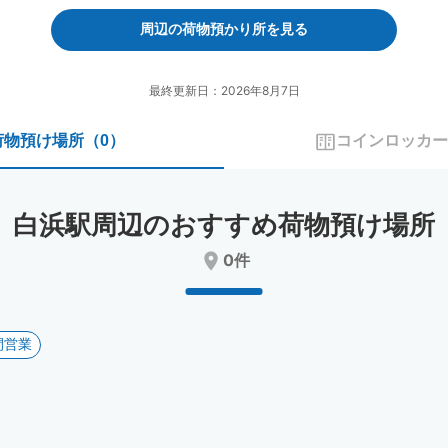
forward
backward
to
to
周辺の荷物預かり所を見る
interact
interact
with
with
the
the
最終更新日：2026年8月7日
calendar
calendar
and
and
荷物預け場所
（
0
）
コインロッカー
select
select
a
a
date.
date.
Press
Press
白浜駅周辺のおすすめ荷物預け場所
the
the
question
question
0件
mark
mark
key
key
to
to
get
get
間営業
the
the
keyboard
keyboard
shortcuts
shortcuts
for
for
changing
changing
dates.
dates.