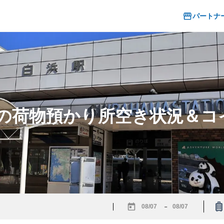
パートナ
駅の荷物預かり所空き状況＆
-
Navigate
Navigate