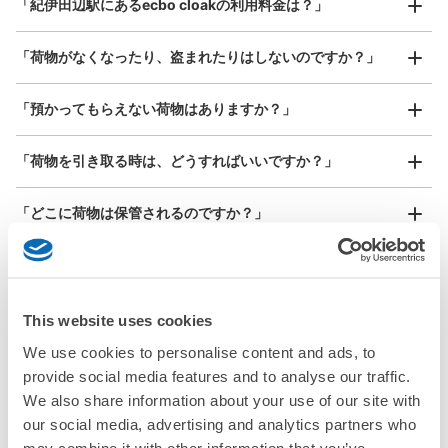
「紀伊田辺駅にあるecbo cloakの利用料金は？」
器、ベビーカーなど）
「荷物がなくなったり、盗まれたりはしないのですか？」
好立地 / 好条件店舗も多数
お店で荷物の写真を

「預かってもらえない荷物はありますか？」
アクセスの良い駅ナカ店舗や24時間営業店舗等も多数提携しています
撮ってもらいチェックイン完了
「荷物を引き取る時は、どうすればいいですか？」
「どこに荷物は保管されるのですか？」
「紀伊田辺駅でベビーカーや大型スポーツ用品、楽器類を預
かってもらえる場所はありますか？」
This website uses cookies
どんなサイズの荷物もOK
「紀伊田辺駅ではどこで荷物預かりを利用できますか？」
手ぶらで1日快適に！
We use cookies to personalise content and ads, to
楽器、ベビーカー、ゴルフバッグ等、1人が持てる大きさの荷物であればどんなサイズでも
OK
provide social media features and to analyse our traffic.
「紀伊田辺駅にあるコインロッカーなどと何が違うサービス
We also share information about your use of our site with
ですか？」
our social media, advertising and analytics partners who
may combine it with other information that you’ve