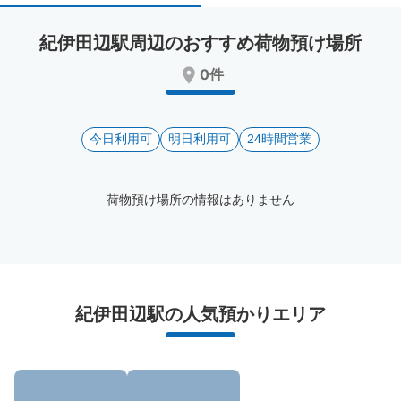
select
select
a
a
紀伊田辺駅周辺のおすすめ荷物預け場所
date.
date.
Press
Press
0件
the
the
question
question
mark
mark
key
今日利用可
key
明日利用可
24時間営業
to
to
get
get
the
the
荷物預け場所の情報はありません
keyboard
keyboard
shortcuts
shortcuts
for
for
changing
changing
dates.
dates.
紀伊田辺駅周辺のおすすめコインロッカー
紀伊田辺駅の人気預かりエリア
0件