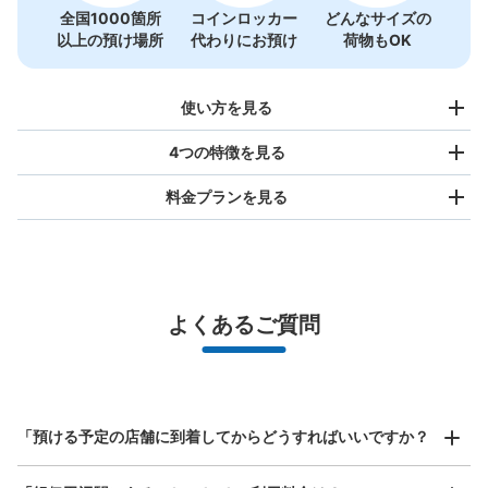
全国1000箇所
コインロッカー
どんなサイズの
以上の預け場所
代わりにお預け
荷物もOK
使い方を見る
4つの特徴を見る
料金プランを見る
バッグサイズ
¥500
/
日
最大辺が45cm未満の大きさのお荷物（リュック、ハンド
よくあるご質問
バッグ、お手荷物など）
スマホからお店と日時を

全国1,000箇所以上と提携
指定して事前予約
北は北海道から南は沖縄まで都市部を中心に全国で利用可能なサービスです
スーツケースサイズ
¥800
「預ける予定の店舗に到着してからどうすればいいですか？
/
日
最大辺が45cm以上の大きさのお荷物（スーツケース、楽