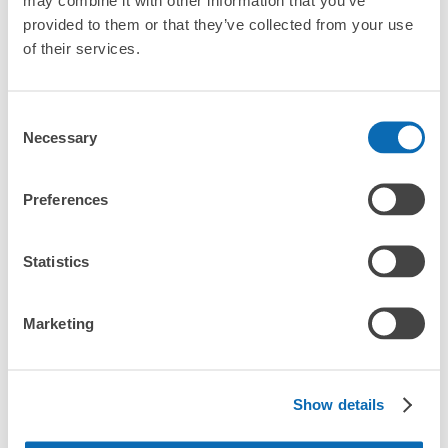
「紀伊田辺駅にある店舗は、何日前から予約の作成ができま
provided to them or that they’ve collected from your use
すか？」
of their services.
Consent
万が一に備えた安心補償
Necessary
Selection
紀伊田辺駅の荷物預かり情報
荷物の破損、盗難等万が一に備えた保証も完備で安心
Preferences
紀伊田辺駅周辺での荷物預かり場所をご紹介します！

ecbo cloak（エクボクローク）加盟店やコインロッカーの場所を
Statistics
随時更新して掲載していきます。

紀伊田辺駅周辺で観光やお仕事、お買い物などをしているとき、
Marketing
「この荷物、どこかに預けられたら楽なのに」と思ったことはあ
りませんか？

バッグやスーツケース、ベビーカーや自転車などを預けて、身軽
に楽しみましょう！

Show details
店舗の空きスペースを活用したecbo cloakは、スマホ予約で簡単