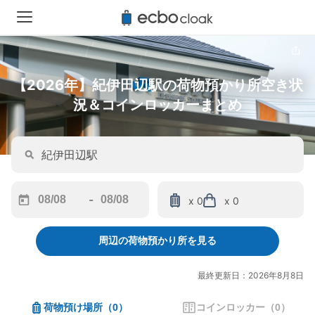
【2026年】紀伊田辺駅の荷物預かり所空き状
況＆コインロッカーまとめ
-
x 0
x 0
Navigate
Navigate
forward
backward
周辺の荷物預かり所を見る
to
to
interact
interact
with
with
最終更新日：2026年8月8日
the
the
calendar
calendar
荷物預け場所
（
0
）
コインロッカー
（
0
）
and
and