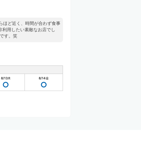
駅からほど近く、時間が合わず食事
非利用したい素敵なお店でし
たです。笑
8/13
木
8/14
金