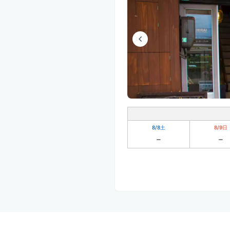
8/8
土
8/9
日