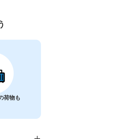
ー
う
の荷物も