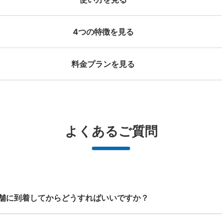
4つの特徴を見る
料金プランを見る
お店で荷物の写真を

店と日時を

撮ってもらいチェックイ
手ぶらで
ッグサイズ
スーツケースサイズ
事前予約
ン完了
¥500
¥800
/
日
/
日
大辺が45cm未満の大きさのお荷物（リュッ
最大辺が45cm以上の
と提携
好立地 / 好条件店舗も多数
どんなサイズの荷物もOK
万
よくあるご質問
、ハンドバッグ、お手荷物など）
ケース、楽器、ベビーカ
で都市部を
アクセスの良い駅ナカ店舗や24時間営
楽器、ベビーカー、ゴルフバッグ等、1
荷物の破
ービスです
業店舗等も多数提携しています
人が持てる大きさの荷物であればどん
なサイズでもOK
舗に到着してからどうすればいいですか？