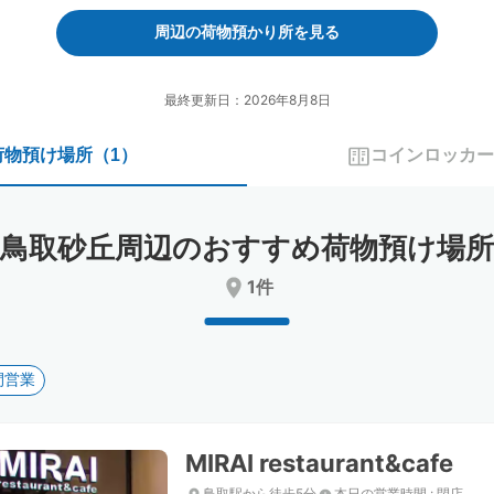
forward
backward
to
to
周辺の荷物預かり所を見る
interact
interact
with
with
the
the
最終更新日：2026年8月8日
calendar
calendar
and
and
荷物預け場所
（
1
）
コインロッカー
select
select
a
a
date.
date.
Press
Press
鳥取砂丘周辺のおすすめ荷物預け場所
the
the
question
question
1件
mark
mark
key
key
to
to
get
get
間営業
the
the
keyboard
keyboard
shortcuts
shortcuts
for
for
MIRAI restaurant&cafe
changing
changing
dates.
dates.
鳥取駅から徒歩5分
本日の営業時間
:
閉店