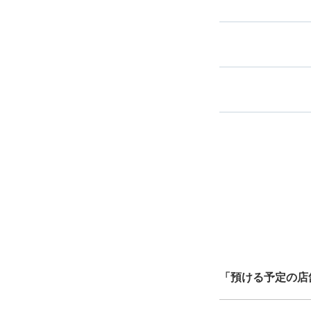
スマホからお
バ
指定して
最
全国1,000箇所以上
ク
北は北海道から南は沖縄ま
中心に全国で利用可能なサ
「預ける予定の店