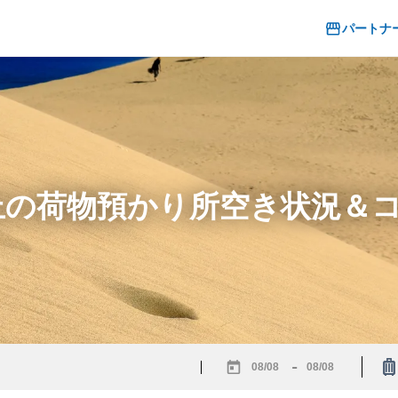
パートナ
砂丘の荷物預かり所空き状況＆
-
Navigate
Navigate