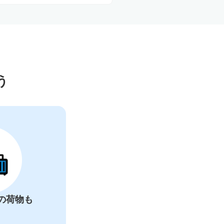
ー
う
の荷物も