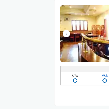
8/7
金
8/8
土