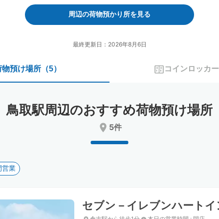
forward
backward
to
to
周辺の荷物預かり所を見る
interact
interact
with
with
the
the
最終更新日：2026年8月6日
calendar
calendar
and
and
荷物預け場所
（
5
）
コインロッカー
select
select
a
a
date.
date.
Press
Press
鳥取駅周辺のおすすめ荷物預け場所
the
the
question
question
5件
mark
mark
key
key
to
to
get
get
間営業
the
the
keyboard
keyboard
shortcuts
shortcuts
for
for
セブン－イレブンハートイ
changing
changing
dates.
dates.
倉吉駅から徒歩1分
本日の営業時間
:
閉店