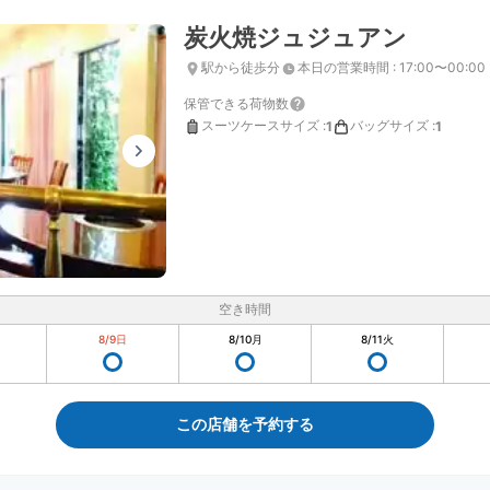
炭火焼ジュジュアン
駅から徒歩分
本日の営業時間
:
17:00〜00:00
保管できる荷物数
スーツケースサイズ
:
バッグサイズ
:
1
1
空き時間
8/9
日
8/10
月
8/11
火
この店舗を予約する