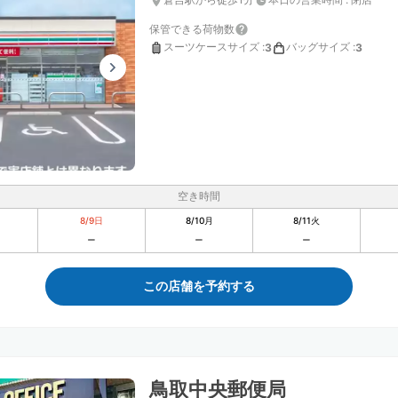
保管できる荷物数
スーツケースサイズ
:
バッグサイズ
:
3
3
空き時間
8/9
日
8/10
月
8/11
火
この店舗を予約する
鳥取中央郵便局