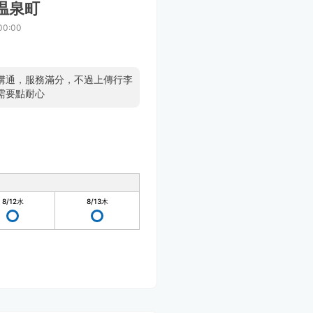
温泉町
00:00
溝通，服務滿分，不過上傳行李
需要點耐心
8/12
水
8/13
木