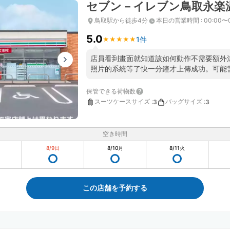
セブン－イレブン鳥取永楽
鳥取駅から徒歩4分
本日の営業時間
:
00:00〜
5.0
1件
★
★
★
★
★
★
★
★
★
★
店員看到畫面就知道該如何動作不需要額外
照片的系統等了快一分鐘才上傳成功。可能
保管できる荷物数
スーツケースサイズ
:
バッグサイズ
:
3
3
空き時間
8/9
日
8/10
月
8/11
火
この店舗を予約する