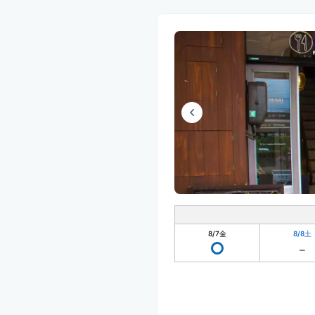
8/7
金
8/8
土