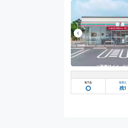
8/7
金
8/8
土
残1