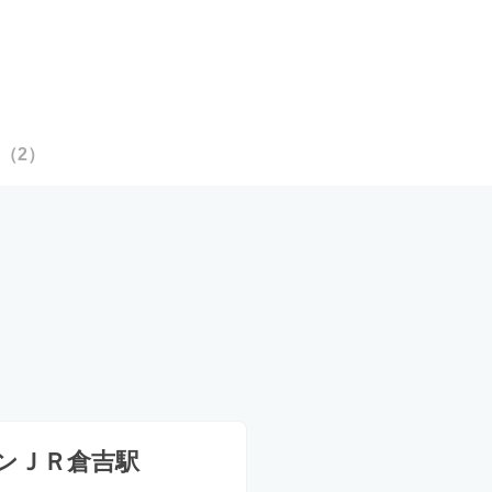
（
2
）
ンＪＲ倉吉駅