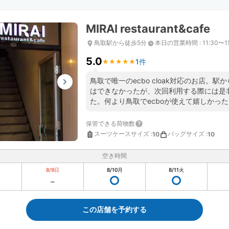
MIRAI restaurant&cafe
鳥取駅から徒歩5分
本日の営業時間
:
11:30〜1
5.0
1件
★
★
★
★
★
★
★
★
★
★
鳥取で唯一のecbo cloak対応のお店。
はできなかったが、次回利用する際には是
た。何より鳥取でecboが使えて嬉しかっ
保管できる荷物数
スーツケースサイズ
:
バッグサイズ
:
10
10
空き時間
8/9
日
8/10
月
8/11
火
この店舗を予約する