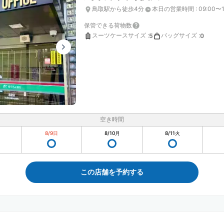
鳥取駅から徒歩4分
本日の営業時間
:
09:00〜1
保管できる荷物数
スーツケースサイズ
:
バッグサイズ
:
5
0
空き時間
8/9
日
8/10
月
8/11
火
この店舗を予約する