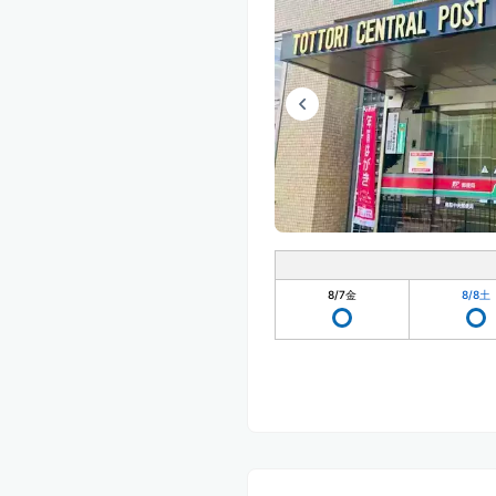
8/7
金
8/8
土