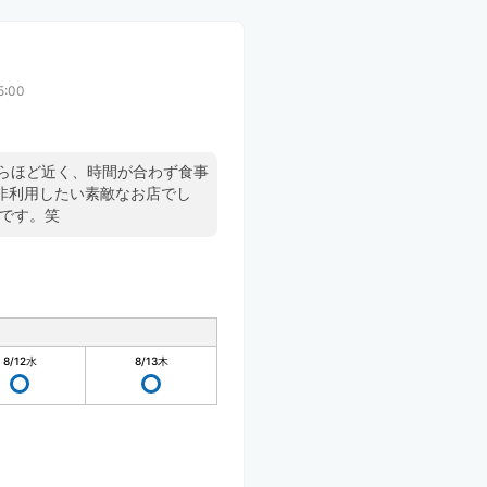
5:00
駅からほど近く、時間が合わず食事
非利用したい素敵なお店でし
たです。笑
8/12
水
8/13
木