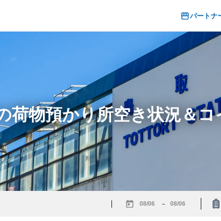
パートナ
駅の荷物預かり所空き状況＆
-
Navigate
Navigate