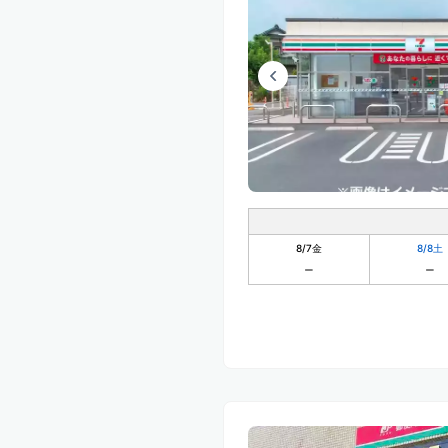
8/7
金
8/8
土