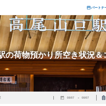
パートナ
口駅の荷物預かり所空き状況
-
Navigate
Navigate