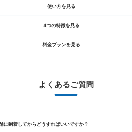
使い方を見る
4つの特徴を見る
料金プランを見る
お店で荷物の写真を

店と日時を

撮ってもらいチェックイ
手ぶらで
ッグサイズ
スーツケースサイズ
事前予約
京王線高尾山口駅 改札外コイ
ン完了
¥500
¥800
/
日
/
日
京王線高尾山口駅駅から徒歩分
本日の営業時
大辺が45cm未満の大きさのお荷物（リュッ
最大辺が45cm以上の
と提携
好立地 / 好条件店舗も多数
どんなサイズの荷物もOK
万
よくあるご質問
観光案内所を左折したところにある。高尾
、ハンドバッグ、お手荷物など）
ケース、楽器、ベビーカ
で都市部を
アクセスの良い駅ナカ店舗や24時間営
楽器、ベビーカー、ゴルフバッグ等、1
荷物の破
ービスです
業店舗等も多数提携しています
人が持てる大きさの荷物であればどん
保管できる荷物数
なサイズでもOK
大
:
8
/
¥800
中
:
15
/
¥500
小
:
75
/
¥400
支払い方法
現金, ICカード
舗に到着してからどうすればいいですか？