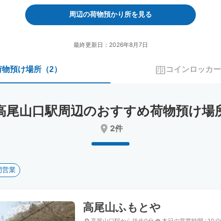
forward
backward
to
to
周辺の荷物預かり所を見る
interact
interact
with
with
the
the
最終更新日：2026年8月7日
calendar
calendar
and
and
荷物預け場所
（
2
）
コインロッカー
select
select
a
a
date.
date.
Press
Press
高尾山口駅周辺のおすすめ荷物預け場
the
the
question
question
2件
mark
mark
key
key
to
to
get
get
間営業
the
the
keyboard
keyboard
shortcuts
shortcuts
for
for
高尾山ふもとや
changing
changing
dates.
dates.
高尾山口駅から徒歩0分
本日の営業時間
:
10: