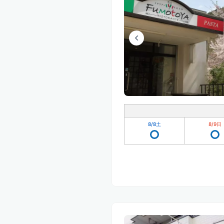
8/8
土
8/9
日