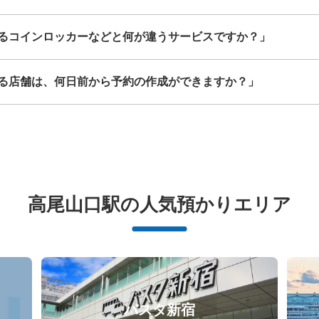
るコインロッカーなどと何が違うサービスですか？」
ふもとや
ふもとや駅から徒歩3分
本日の営業時間
:
11:0
る店舗は、何日前から予約の作成ができますか？」
事前予約時に決済。
保管できる荷物数
支払い方法
シェアリングアプリ echo cloak
高尾山口駅の人気預かりエリア
このコインロッカーの位置を見る
バスタ新宿