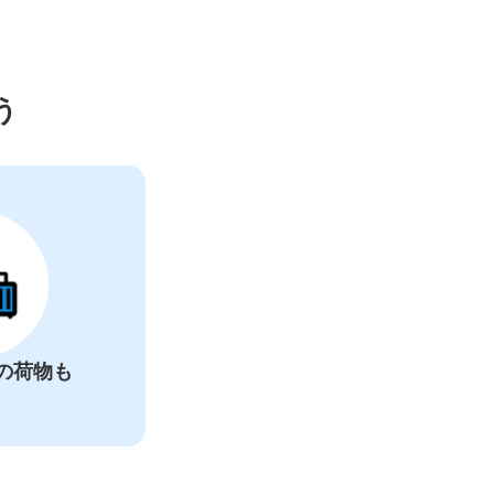
カー
う
の荷物も