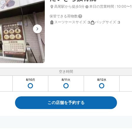
高尾駅から徒歩5分
本日の営業時間
:
10:00〜1
保管できる荷物数
スーツケースサイズ
:
バッグサイズ
:
3
3
空き時間
8/10
月
8/11
火
8/12
水
この店舗を予約する