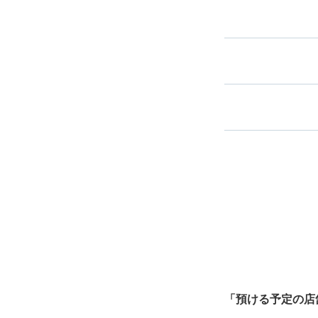
スマホからお
バ
指定して
最
全国1,000箇所以上
ク
北は北海道から南は沖縄ま
中心に全国で利用可能なサ
「預ける予定の店