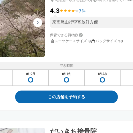
4.3
7件
★
★
★
★
★
★
★
★
★
★
來高尾山行李寄放好方便
保管できる荷物数
スーツケースサイズ
:
バッグサイズ
:
8
10
空き時間
8/10
月
8/11
火
8/12
水
この店舗を予約する
だいきち接骨院