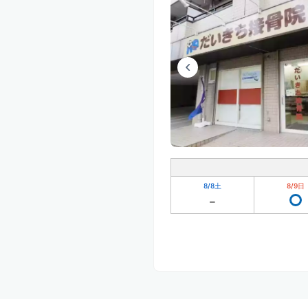
8/8
土
8/9
日