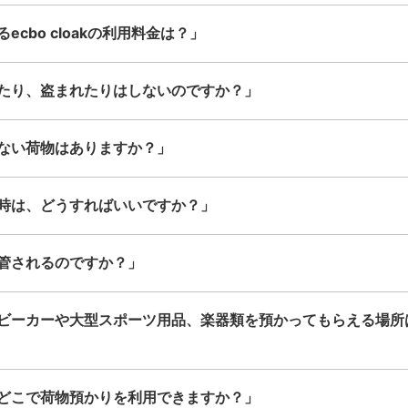
このコインロッカーの位置を見る
cbo cloakの利用料金は？」
たり、盗まれたりはしないのですか？」
京王線高尾山口駅コインロッカ
ない荷物はありますか？」
温泉施設「極楽湯」駅から徒歩分
本日の営業
改札を抜けて右側にある温泉施設「極楽湯
時は、どうすればいいですか？」
保管できる荷物数
中
:
7
/
¥500
小
:
25
/
¥400
管されるのですか？」
支払い方法
現金, ICカード
ビーカーや大型スポーツ用品、楽器類を預かってもらえる場所
このコインロッカーの位置を見る
どこで荷物預かりを利用できますか？」