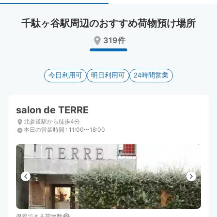
select
select
a
a
千駄ヶ谷駅周辺のおすすめ荷物預け場所
date.
date.
Press
Press
319件
the
the
question
question
mark
mark
key
今日利用可
key
明日利用可
24時間営業
to
to
get
get
the
the
salon de TERRE
keyboard
keyboard
北参道駅から徒歩4分
shortcuts
shortcuts
本日の営業時間
:
11:00〜18:00
for
for
changing
changing
dates.
dates.
保管できる荷物数