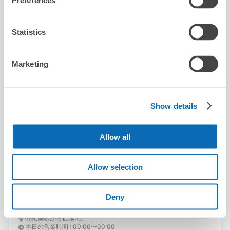
Preferences
Statistics
Marketing
保管できる荷物数
スーツケースサイズ
:
バッグサイズ
:
8
10
Show details
空き時間
8/8
土
8/9
日
8/10
月
8/11
火
8/12
水
8/13
木
8/14
金
Allow all
この店舗を予約する
Allow selection
Deny
セブン－イレブン北青山２丁目
外苑前駅から徒歩3分
本日の営業時間
:
00:00〜00:00