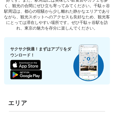
好です。また、駅周辺には美味しい飲食店やカフェも多
く、観光の合間にぜひ立ち寄ってみてください。千駄ヶ谷
駅周辺は、都心の喧騒から少し離れた静かなエリアであり
ながら、観光スポットへのアクセスも良好なため、観光客
にとっては滞在しやすい場所です。ぜひ千駄ヶ谷駅を訪
れ、東京の魅力を存分に楽しんでください。
保管できる荷物数
大
:
4
/
¥500
小
:
20
/
¥300
支払い方法
サクサク快適！まずはアプリをダ
現金
ウンロード！
このコインロッカーの位置を見る
国立競技場国立競技場A1出口階段前
都営大江戸線国立競技場駅駅から徒歩0分
本日の営業時間
:
04:30
〜
01:00
エリア
国立競技場国立競技場方面改札出た左