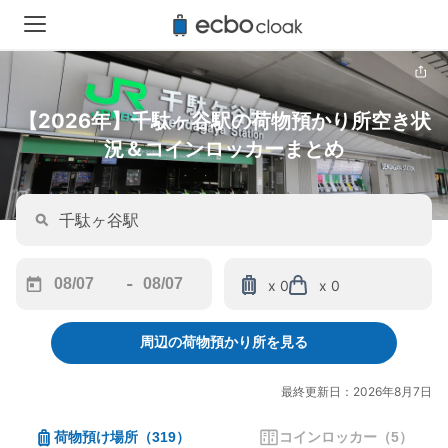
【2026年】千駄ヶ谷駅の荷物預かり所空き状
況＆コインロッカーまとめ
-
x 0
x 0
Navigate
Navigate
forward
backward
周辺の荷物預かり所を見る
to
to
interact
interact
with
with
最終更新日：2026年8月7日
the
the
calendar
calendar
荷物預け場所
（
319
）
コインロッカー
（
5
）
and
and