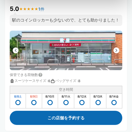
5.0
1件
★
★
★
★
★
★
★
★
★
★
駅のコインロッカーも少ないので、とても助かりました！
保管できる荷物数
スーツケースサイズ
:
バッグサイズ
:
6
8
空き時間
8/8
土
8/9
日
8/10
月
8/11
火
8/12
水
8/13
木
8/14
金
この店舗を予約する