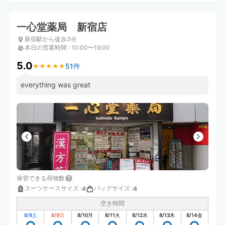
一心堂薬局 新宿店
新宿駅から徒歩3分
本日の営業時間
:
10:00〜19:00
5.0
51件
★
★
★
★
★
★
★
★
★
★
everything was great
保管できる荷物数
スーツケースサイズ
:
バッグサイズ
:
4
4
空き時間
8/8
土
8/9
日
8/10
月
8/11
火
8/12
水
8/13
木
8/14
金