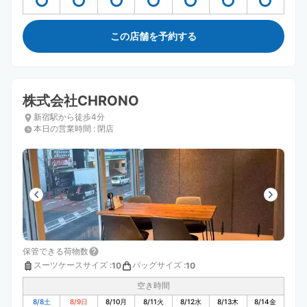
この店舗を予約する
株式会社CHRONO
新宿駅から徒歩4分
本日の営業時間
:
閉店
保管できる荷物数
スーツケースサイズ
:
バッグサイズ
:
10
10
空き時間
8/8
土
8/9
日
8/10
月
8/11
火
8/12
水
8/13
木
8/14
金