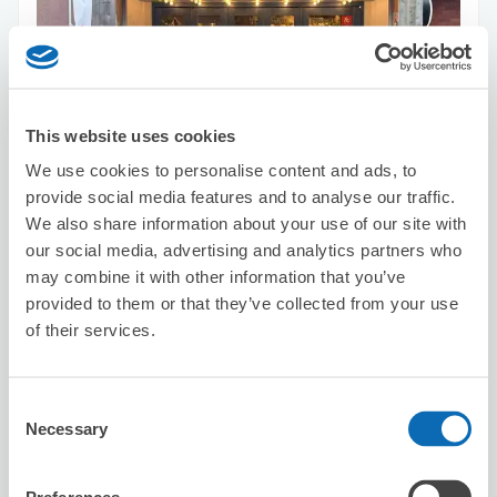
This website uses cookies
保管できる荷物数
スーツケースサイズ
:
バッグサイズ
:
5
5
We use cookies to personalise content and ads, to
空き時間
provide social media features and to analyse our traffic.
8/8
土
8/9
日
8/10
月
8/11
火
8/12
水
8/13
木
8/14
金
We also share information about your use of our site with
our social media, advertising and analytics partners who
may combine it with other information that you’ve
この店舗を予約する
provided to them or that they’ve collected from your use
of their services.
Ｇｒａｖｉｔｙ Ｚｅｒｏ 整体 新宿南
Consent
口店【グラビティゼロ】
Necessary
Selection
新宿駅から徒歩5分
本日の営業時間
:
11:00〜23:00