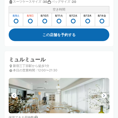
スーツケースサイズ
:
バッグサイズ
:
30
20
空き時間
8/8
土
8/9
日
8/10
月
8/11
火
8/12
水
8/13
木
8/14
金
この店舗を予約する
ミュルミュール
新宿三丁目駅から徒歩1分
本日の営業時間
:
12:00〜21:30
保管できる荷物数