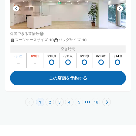
保管できる荷物数
スーツケースサイズ
:
バッグサイズ
:
10
10
空き時間
8/8
土
8/9
日
8/10
月
8/11
火
8/12
水
8/13
木
8/14
金
この店舗を予約する
1
2
3
4
5
16