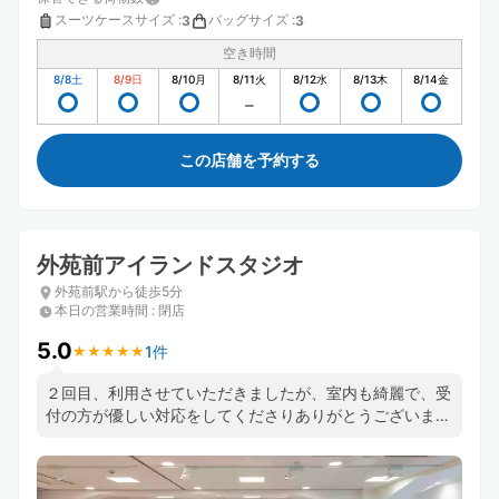
スーツケースサイズ
:
バッグサイズ
:
3
3
空き時間
8/8
土
8/9
日
8/10
月
8/11
火
8/12
水
8/13
木
8/14
金
この店舗を予約する
外苑前アイランドスタジオ
外苑前駅から徒歩5分
本日の営業時間
:
閉店
5.0
1件
★
★
★
★
★
★
★
★
★
★
２回目、利用させていただきましたが、室内も綺麗で、受
付の方が優しい対応をしてくださりありがとうございまし
た。また、よろしくお願いいたします。