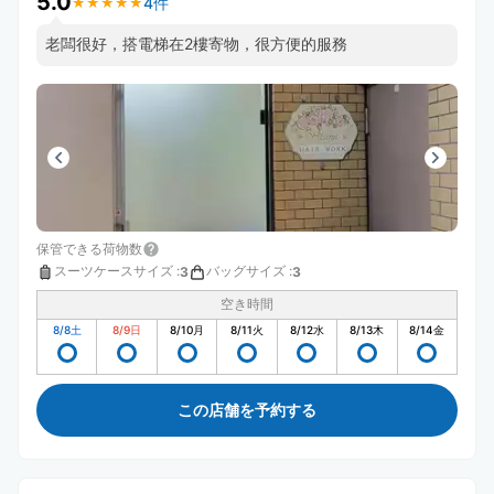
5.0
4件
★
★
★
★
★
★
★
★
★
★
老闆很好，搭電梯在2樓寄物，很方便的服務
保管できる荷物数
スーツケースサイズ
:
バッグサイズ
:
3
3
空き時間
8/8
土
8/9
日
8/10
月
8/11
火
8/12
水
8/13
木
8/14
金
この店舗を予約する