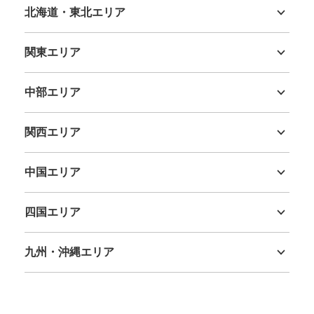
北海道・東北エリア
北海道
青森県
岩手県
宮城県
秋田県
山形県
福島県
関東エリア
茨城県
栃木県
群馬県
埼玉県
千葉県
東京都
神奈川県
中部エリア
新潟県
富山県
石川県
福井県
山梨県
長野県
岐阜県
静岡県
愛知県
保管できる荷物数
関西エリア
小
:
40
/
¥400
三重県
滋賀県
京都府
大阪府
兵庫県
奈良県
和歌山県
支払い方法
現金
中国エリア
鳥取県
島根県
岡山県
広島県
山口県
このコインロッカーの位置を見る
四国エリア
徳島県
香川県
愛媛県
高知県
九州・沖縄エリア
福岡県
佐賀県
長崎県
熊本県
大分県
宮崎県
鹿児島県
沖縄県