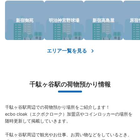
保管できる荷物数
大
:
10
/
¥700
中
:
4
/
¥500
小
:
5
/
¥400
新宿御苑
明治神宮野球場
新宿高島屋
原宿
支払い方法
現金, ICカード
このコインロッカーの位置を見る
エリア一覧を見る
国立競技場駅B1A2出口前
国立競技場駅駅から徒歩0分
千駄ヶ谷駅の荷物預かり情報
本日の営業時間
:
04:30
〜
01:00
出口A2 地上行きエレベーター前
千駄ヶ谷駅周辺での荷物預かり場所をご紹介します！

ecbo cloak（エクボクローク）加盟店やコインロッカーの場所を
随時更新して掲載していきます。

千駄ヶ谷駅周辺で観光やお仕事、お買い物などをしているとき、