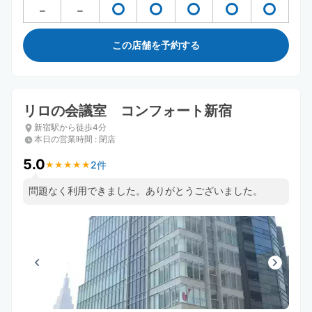
この店舗を予約する
リロの会議室 コンフォート新宿
新宿駅から徒歩4分
本日の営業時間
:
閉店
5.0
2件
★
★
★
★
★
★
★
★
★
★
問題なく利用できました。ありがとうございました。