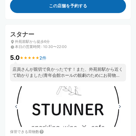
この店舗を予約する
スタナー
外苑前駅から徒歩6分
本日の営業時間
:
10:30〜22:00
5.0
2件
★
★
★
★
★
★
★
★
★
★
店員さんが親切で良かったです！また、外苑前駅から近く
て助かりました(青年会館ホールの観劇のためにお荷物を
お願いしました) ケーキも食べて帰りました。紅茶とセッ
トでホッと出来て良かったです💮
保管できる荷物数