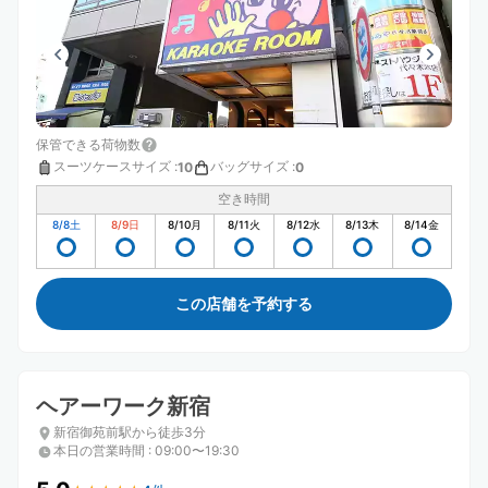
保管できる荷物数
スーツケースサイズ
:
バッグサイズ
:
10
0
空き時間
8/8
土
8/9
日
8/10
月
8/11
火
8/12
水
8/13
木
8/14
金
この店舗を予約する
ヘアーワーク新宿
新宿御苑前駅から徒歩3分
本日の営業時間
:
09:00〜19:30