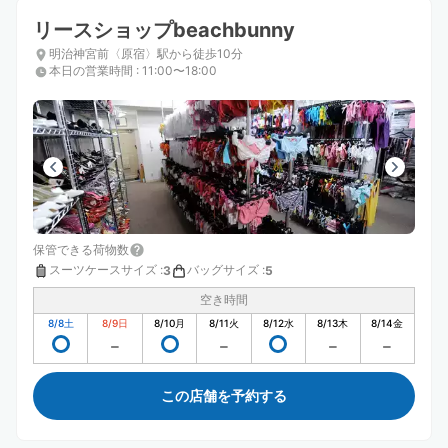
リースショップbeachbunny
明治神宮前〈原宿〉駅から徒歩10分
本日の営業時間
:
11:00〜18:00
保管できる荷物数
スーツケースサイズ
:
バッグサイズ
:
3
5
空き時間
8/8
土
8/9
日
8/10
月
8/11
火
8/12
水
8/13
木
8/14
金
この店舗を予約する