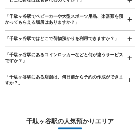
大
:
7
/
¥700
中
:
13
/
¥500
小
:
18
/
¥400
支払い方法
現金, ICカード
「千駄ヶ谷駅でベビーカーや大型スポーツ用品、楽器類を預
かってもらえる場所はありますか？」
このコインロッカーの位置を見る
どんなサイズの荷物もOK
「千駄ヶ谷駅ではどこで荷物預かりを利用できますか？」
手ぶらで1日快適に！
楽器、ベビーカー、ゴルフバッグ等、1人が持てる大きさの荷物であればどんなサイズでも
OK
「千駄ヶ谷駅にあるコインロッカーなどと何が違うサービス
国立競技場駅国立競技場方面改札階段前
ですか？」
国立競技場駅駅から徒歩0分
本日の営業時間
:
04:30
〜
01:00
「千駄ヶ谷駅にある店舗は、何日前から予約の作成ができま
国立競技場駅国立競技場方面改札階段前
すか？」
万が一に備えた安心補償
千駄ヶ谷駅の人気預かりエリア
荷物の破損、盗難等万が一に備えた保証も完備で安心