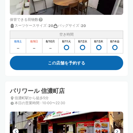
保管できる荷物数
スーツケースサイズ
:
バッグサイズ
:
20
20
空き時間
8/8
土
8/9
日
8/10
月
8/11
火
8/12
水
8/13
木
8/14
金
この店舗を予約する
パリワール 信濃町店
信濃町駅から徒歩5分
本日の営業時間
:
10:00〜22:30