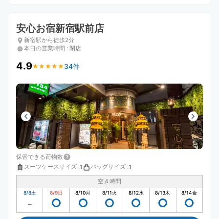
安心お宿新宿駅前店
新宿駅から徒歩2分
本日の営業時間
:
閉店
4.9
34件
★
★
★
★
★
★
★
★
★
★
保管できる荷物数
スーツケースサイズ
:
バッグサイズ
:
1
1
空き時間
8/8
土
8/9
日
8/10
月
8/11
火
8/12
水
8/13
木
8/14
金