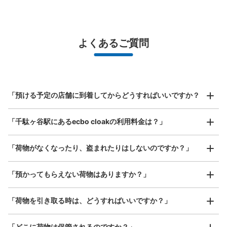
バッグサイズ
¥500
/
日
最大辺が45cm未満の大きさのお荷物（リュック、ハンド
よくあるご質問
バッグ、お手荷物など）
スマホからお店と日時を

全国1,000箇所以上と提携
指定して事前予約
JR千駄ヶ谷駅改札内コインロッカー
北は北海道から南は沖縄まで都市部を中心に全国で利用可能なサービスです
JR千駄ヶ谷駅駅から徒歩0分
スーツケースサイズ
本日の営業時間
:
04:30
〜
01:00
¥800
「預ける予定の店舗に到着してからどうすればいいですか？
/
日
改札前自動販売機横(入り組んでいる)
最大辺が45cm以上の大きさのお荷物（スーツケース、楽
「千駄ヶ谷駅にあるecbo cloakの利用料金は？」
器、ベビーカーなど）
「荷物がなくなったり、盗まれたりはしないのですか？」
好立地 / 好条件店舗も多数
お店で荷物の写真を

「預かってもらえない荷物はありますか？」
アクセスの良い駅ナカ店舗や24時間営業店舗等も多数提携しています
撮ってもらいチェックイン完了
「荷物を引き取る時は、どうすればいいですか？」
保管できる荷物数
「どこに荷物は保管されるのですか？」