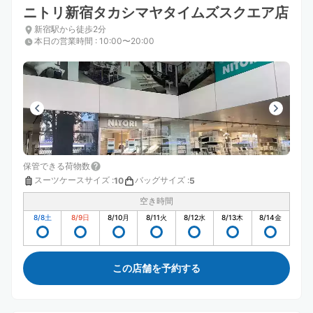
ニトリ新宿タカシマヤタイムズスクエア店
新宿駅から徒歩2分
本日の営業時間
:
10:00〜20:00
保管できる荷物数
スーツケースサイズ
:
バッグサイズ
:
10
5
空き時間
8/8
土
8/9
日
8/10
月
8/11
火
8/12
水
8/13
木
8/14
金
この店舗を予約する