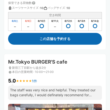
保管できる荷物数
スーツケースサイズ
:
バッグサイズ
:
10
10
空き時間
8/8
土
8/9
日
8/10
月
8/11
火
8/12
水
8/13
木
8/14
金
この店舗を予約する
Mr.Tokyo BURGER'S cafe
新宿三丁目駅から徒歩2分
本日の営業時間
:
10:00〜21:00
5.0
1件
★
★
★
★
★
★
★
★
★
★
The staff was very nice and helpful. They treated our
bags carefully, I would definately recommend for
luggage!!