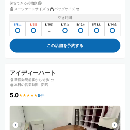
保管できる荷物数
スーツケースサイズ
:
バッグサイズ
:
2
2
空き時間
8/8
土
8/9
日
8/10
月
8/11
火
8/12
水
8/13
木
8/14
金
この店舗を予約する
アイディーハート
新宿御苑前駅から徒歩1分
本日の営業時間
:
閉店
5.0
6件
★
★
★
★
★
★
★
★
★
★