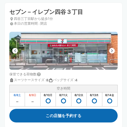
セブン－イレブン四谷３丁目
四谷三丁目駅から徒歩1分
本日の営業時間
:
閉店
保管できる荷物数
スーツケースサイズ
:
バッグサイズ
:
8
4
空き時間
8/8
土
8/9
日
8/10
月
8/11
火
8/12
水
8/13
木
8/14
金
この店舗を予約する