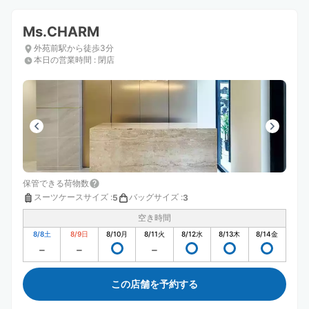
Ms.CHARM
外苑前駅から徒歩3分
本日の営業時間
:
閉店
保管できる荷物数
スーツケースサイズ
:
バッグサイズ
:
5
3
空き時間
8/8
土
8/9
日
8/10
月
8/11
火
8/12
水
8/13
木
8/14
金
この店舗を予約する