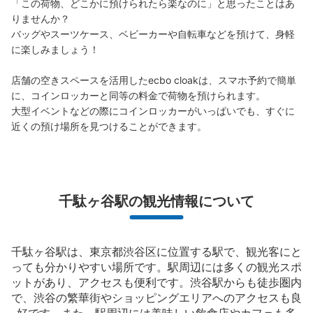
「この荷物、どこかに預けられたら楽なのに」と思ったことはあ
りませんか？

バッグやスーツケース、ベビーカーや自転車などを預けて、身軽
に楽しみましょう！

保管できる荷物数
0
中
:
6
/
¥500
小
:
40
/
¥400
店舗の空きスペースを活用したecbo cloakは、スマホ予約で簡単
支払い方法
に、コインロッカーと同等の料金で荷物を預けられます。

現金
大型イベントなどの際にコインロッカーがいっぱいでも、すぐに
近くの預け場所を見つけることができます。
このコインロッカーの位置を見る
新宿御苑 千駄ヶ谷門 コインロッカー
千駄ヶ谷駅の観光情報について
JR千駄ヶ谷駅駅から徒歩5分
本日の営業時間
:
09:00
〜
19:00
新宿御苑 千駄ヶ谷門入り口から入りすぐ
千駄ヶ谷駅は、東京都渋谷区に位置する駅で、観光客にと
っても分かりやすい場所です。駅周辺には多くの観光スポ
ットがあり、アクセスも便利です。渋谷駅からも徒歩圏内
で、渋谷の繁華街やショッピングエリアへのアクセスも良