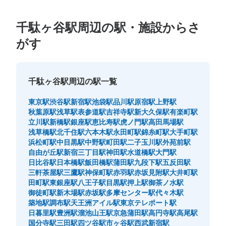
千駄ヶ谷駅周辺の駅・施設からさ
がす
千駄ヶ谷駅周辺の駅一覧
東京駅
渋谷駅
新宿駅
池袋駅
品川駅
原宿駅
上野駅
秋葉原駅
浅草駅
表参道駅
吉祥寺駅
新大久保駅
有楽町駅
立川駅
新橋駅
銀座駅
恵比寿駅
虎ノ門駅
高田馬場駅
浅草橋駅
北千住駅
六本木駅
永田町駅
錦糸町駅
大手町駅
浜松町駅
中目黒駅
中野駅
町田駅
二子玉川駅
外苑前駅
自由が丘駅
新宿三丁目駅
神田駅
水道橋駅
大門駅
日比谷駅
日本橋駅
飯田橋駅
蒲田駅
九段下駅
五反田駅
三軒茶屋駅
三鷹駅
神保町駅
赤羽駅
赤坂見附駅
大井町駅
田町駅
東銀座駅
八王子駅
目黒駅
押上駅
御茶ノ水駅
御徒町駅
新木場駅
赤坂駅
多摩センター駅
代々木駅
築地駅
調布駅
天王洲アイル駅
東京テレポート駅
日暮里駅
豊洲駅
溜池山王駅
京急蒲田駅
高円寺駅
高尾駅
国分寺駅
三田駅
四ツ谷駅
市ヶ谷駅
西武新宿駅