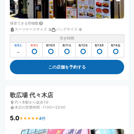
保管できる荷物数
スーツケースサイズ
:
バッグサイズ
:
3
0
空き時間
8/8
土
8/9
日
8/10
月
8/11
火
8/12
水
8/13
木
8/14
金
この店舗を予約する
歌広場 代々木店
代々木駅から徒歩1分
本日の営業時間
:
11:00〜23:00
5.0
4件
★
★
★
★
★
★
★
★
★
★