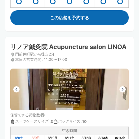
この店舗を予約する
リノア鍼灸院 Acupuncture salon LINOA
門前仲町駅から徒歩2分
本日の営業時間
:
11:00〜17:00
保管できる荷物数
スーツケースサイズ
:
バッグサイズ
:
3
10
空き時間
8/8
土
8/9
日
8/10
月
8/11
火
8/12
水
8/13
木
8/14
金