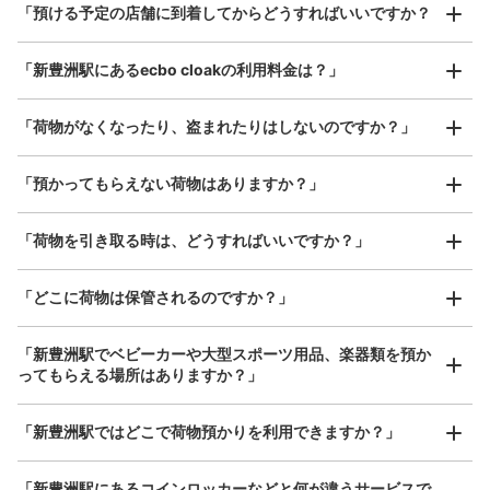
¥800
「預ける予定の店舗に到着してからどうすればいいですか？
/
日
改札口でて右手
最大辺が45cm以上の大きさのお荷物（スーツケース、楽
「新豊洲駅にあるecbo cloakの利用料金は？」
器、ベビーカーなど）
「荷物がなくなったり、盗まれたりはしないのですか？」
好立地 / 好条件店舗も多数
お店で荷物の写真を

「預かってもらえない荷物はありますか？」
アクセスの良い駅ナカ店舗や24時間営業店舗等も多数提携しています
撮ってもらいチェックイン完了
「荷物を引き取る時は、どうすればいいですか？」
保管できる荷物数
「どこに荷物は保管されるのですか？」
大
:
3
/
¥700
中
:
3
/
¥500
小
:
4
/
¥400
支払い方法
現金, ICカード
「新豊洲駅でベビーカーや大型スポーツ用品、楽器類を預か
ってもらえる場所はありますか？」
このコインロッカーの位置を見る
どんなサイズの荷物もOK
「新豊洲駅ではどこで荷物預かりを利用できますか？」
手ぶらで1日快適に！
楽器、ベビーカー、ゴルフバッグ等、1人が持てる大きさの荷物であればどんなサイズでも
OK
「新豊洲駅にあるコインロッカーなどと何が違うサービスで