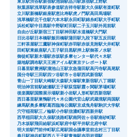
東京駅
渋谷駅
新宿駅
池袋駅
品川駅
原宿駅
上野駅
秋葉原駅
浅草駅
表参道駅
吉祥寺駅
新大久保駅
有楽町駅
立川駅
新橋駅
銀座駅
恵比寿駅
虎ノ門駅
高田馬場駅
浅草橋駅
北千住駅
六本木駅
永田町駅
錦糸町駅
大手町駅
浜松町駅
中目黒駅
中野駅
町田駅
二子玉川駅
外苑前駅
自由が丘駅
新宿三丁目駅
神田駅
水道橋駅
大門駅
日比谷駅
日本橋駅
飯田橋駅
蒲田駅
九段下駅
五反田駅
三軒茶屋駅
三鷹駅
神保町駅
赤羽駅
赤坂見附駅
大井町駅
田町駅
東銀座駅
八王子駅
目黒駅
押上駅
御茶ノ水駅
保管できる荷物数
御徒町駅
新木場駅
赤坂駅
多摩センター駅
代々木駅
大
:
3
/
¥700
中
:
3
/
¥500
小
:
4
/
¥400
築地駅
調布駅
天王洲アイル駅
東京テレポート駅
支払い方法
日暮里駅
豊洲駅
溜池山王駅
京急蒲田駅
高円寺駅
高尾駅
現金, ICカード
国分寺駅
三田駅
四ツ谷駅
市ヶ谷駅
西武新宿駅
このコインロッカーの位置を見る
青山一丁目駅
大崎駅
大森駅
大塚駅
東新宿駅
八丁堀駅
明治神宮前駅
綾瀬駅
王子駅
荻窪駅
霞ヶ関駅
茅場町駅
後楽園駅
国際展示場駅
新小岩駅
人形町駅
西新宿駅
西日暮里駅
巣鴨駅
代々木公園
代官山駅
武蔵境駅
両国駅
練馬駅
奥多摩駅
葛西臨海公園駅
京成曳舟駅
駒沢大学駅
豊洲pit コインロッカー
穴守稲荷駅
三ノ輪駅
小作駅
信濃町駅
西新井駅
西早稲田駅
大久保駅
淡路町駅
南阿佐ヶ谷駅
南砂町駅
ゆりかもめ新豊洲駅から徒歩3分
本日の営業時間
:
00:00
〜
00:00
乃木坂駅
飛田給駅
浜町駅
府中駅
平井駅
北府中駅
明大前駅
門前仲町駅
広尾駅
国会議事堂前
志村三丁目駅
豊洲pit 入り口外 左奥
春日駅
神谷町駅
西八王子駅
青海駅
赤羽岩淵駅