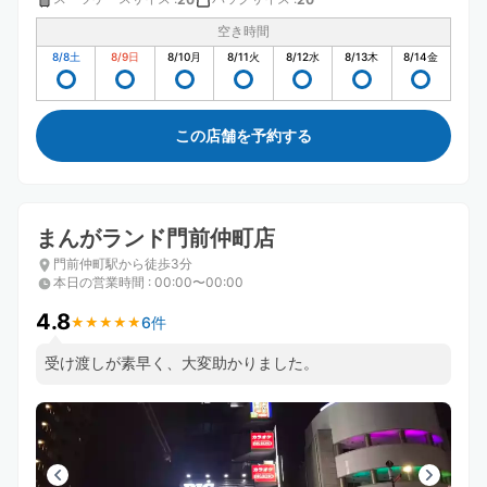
空き時間
8/8
土
8/9
日
8/10
月
8/11
火
8/12
水
8/13
木
8/14
金
この店舗を予約する
まんがランド門前仲町店
門前仲町駅から徒歩3分
本日の営業時間
:
00:00〜00:00
4.8
6件
★
★
★
★
★
★
★
★
★
★
受け渡しが素早く、大変助かりました。