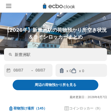
【2026年】新豊洲駅の荷物預かり所空き状況
＆コインロッカーまとめ
-
x 0
x 0
Navigate
Navigate
forward
backward
周辺の荷物預かり所を見る
to
to
interact
interact
with
with
最終更新日：2026年8月7日
the
the
calendar
calendar
荷物預け場所
（
145
）
コインロッカー
（
9
）
and
and