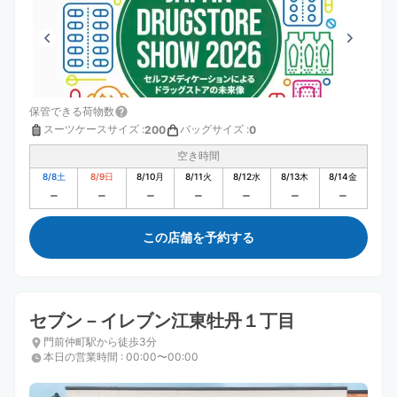
保管できる荷物数
スーツケースサイズ
:
バッグサイズ
:
200
0
空き時間
8/8
土
8/9
日
8/10
月
8/11
火
8/12
水
8/13
木
8/14
金
この店舗を予約する
セブン－イレブン江東牡丹１丁目
門前仲町駅から徒歩3分
本日の営業時間
:
00:00〜00:00