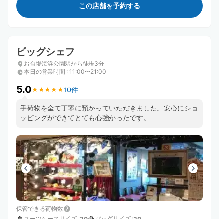
この店舗を予約する
ビッグシェフ
お台場海浜公園駅から徒歩3分
本日の営業時間
:
11:00〜21:00
5.0
10件
★
★
★
★
★
★
★
★
★
★
手荷物を全て丁寧に預かっていただきました。安心にショ
ッピングができてとても心強かったです。
保管できる荷物数
スーツケースサイズ
:
バッグサイズ
:
20
20