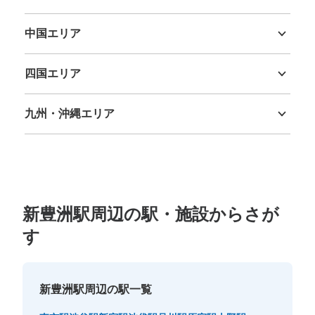
三重県
滋賀県
京都府
大阪府
兵庫県
奈良県
和歌山県
中国エリア
鳥取県
島根県
岡山県
広島県
山口県
保管できる荷物数
四国エリア
大
:
3
/
¥700
中
:
3
/
¥500
小
:
4
/
¥400
徳島県
香川県
愛媛県
高知県
支払い方法
現金, ICカード
九州・沖縄エリア
福岡県
佐賀県
長崎県
熊本県
大分県
宮崎県
鹿児島県
沖縄県
このコインロッカーの位置を見る
新交通ゆりかもめ新豊洲駅改札外コインロ
新豊洲駅周辺の駅・施設からさが
ッカー
す
新交通ゆりかもめ新豊洲駅駅から徒歩1分
本日の営業時間
:
00:00
〜
00:00
新豊洲駅改札出て正面のコインロッカーになります
新豊洲駅周辺の駅一覧