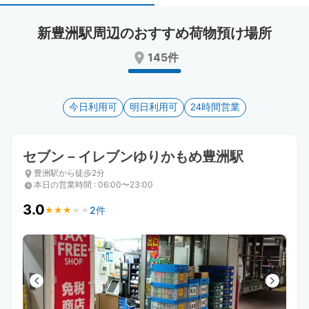
select
select
a
a
新豊洲駅周辺のおすすめ荷物預け場所
date.
date.
Press
Press
145件
the
the
question
question
mark
mark
key
今日利用可
key
明日利用可
24時間営業
to
to
get
get
the
the
セブン－イレブンゆりかもめ豊洲駅
keyboard
keyboard
豊洲駅から徒歩2分
shortcuts
shortcuts
本日の営業時間
:
06:00〜23:00
for
for
changing
changing
3.0
2件
★
★
★
★
★
★
★
★
★
★
dates.
dates.