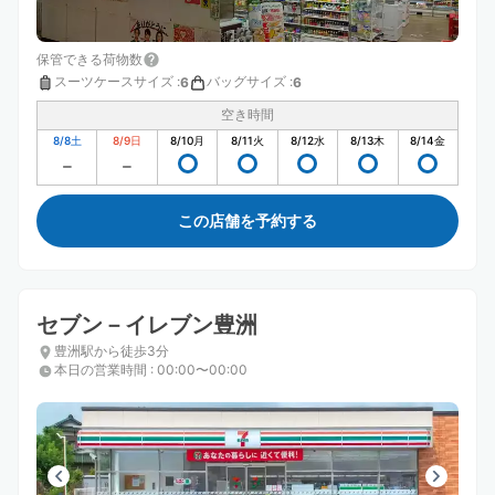
保管できる荷物数
スーツケースサイズ
:
バッグサイズ
:
6
6
空き時間
8/8
土
8/9
日
8/10
月
8/11
火
8/12
水
8/13
木
8/14
金
この店舗を予約する
セブン－イレブン豊洲
豊洲駅から徒歩3分
本日の営業時間
:
00:00〜00:00