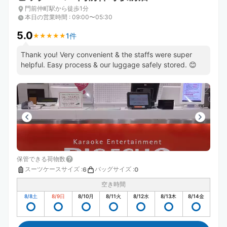
門前仲町駅から徒歩1分
本日の営業時間
:
09:00〜05:30
5.0
1件
★
★
★
★
★
★
★
★
★
★
Thank you! Very convenient & the staffs were super
helpful. Easy process & our luggage safely stored. 😊
保管できる荷物数
スーツケースサイズ
:
バッグサイズ
:
6
0
空き時間
8/8
土
8/9
日
8/10
月
8/11
火
8/12
水
8/13
木
8/14
金