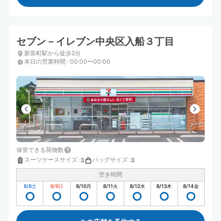
セブン－イレブン中央区入船３丁目
新富町駅から徒歩2分
本日の営業時間
:
00:00〜00:00
保管できる荷物数
スーツケースサイズ
:
バッグサイズ
:
3
3
空き時間
8/8
土
8/9
日
8/10
月
8/11
火
8/12
水
8/13
木
8/14
金