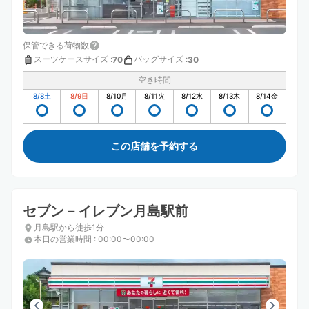
保管できる荷物数
スーツケースサイズ
:
バッグサイズ
:
70
30
空き時間
8/8
土
8/9
日
8/10
月
8/11
火
8/12
水
8/13
木
8/14
金
この店舗を予約する
セブン－イレブン月島駅前
月島駅から徒歩1分
本日の営業時間
:
00:00〜00:00