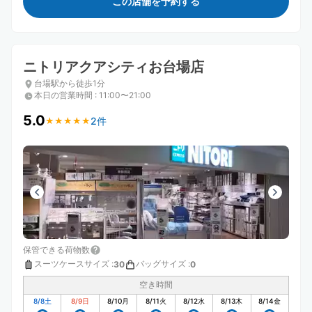
この店舗を予約する
ニトリアクアシティお台場店
台場駅から徒歩1分
本日の営業時間
:
11:00〜21:00
5.0
2件
★
★
★
★
★
★
★
★
★
★
保管できる荷物数
スーツケースサイズ
:
バッグサイズ
:
30
0
空き時間
8/8
土
8/9
日
8/10
月
8/11
火
8/12
水
8/13
木
8/14
金