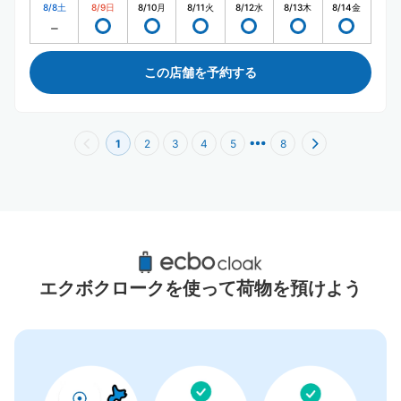
8/8
土
8/9
日
8/10
月
8/11
火
8/12
水
8/13
木
8/14
金
この店舗を予約する
1
2
3
4
5
8
新豊洲駅周辺のおすすめコインロッカー
9件
エクボクロークを使って荷物を預けよう