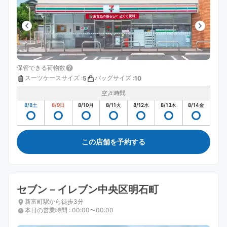
保管できる荷物数
スーツケースサイズ
:
バッグサイズ
:
5
10
空き時間
8/8
土
8/9
日
8/10
月
8/11
火
8/12
水
8/13
木
8/14
金
この店舗を予約する
セブン－イレブン中央区明石町
新富町駅から徒歩3分
本日の営業時間
:
00:00〜00:00