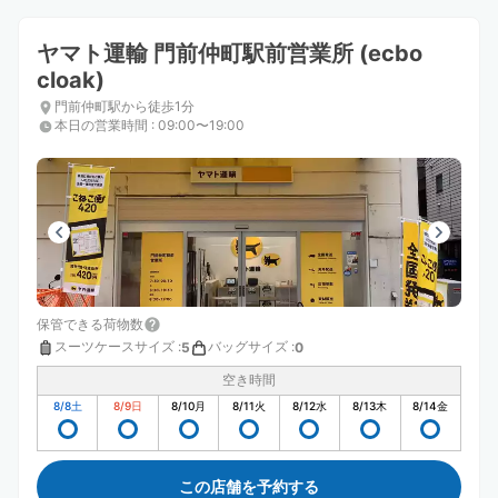
ヤマト運輸 門前仲町駅前営業所 (ecbo
cloak)
門前仲町駅から徒歩1分
本日の営業時間
:
09:00〜19:00
保管できる荷物数
スーツケースサイズ
:
バッグサイズ
:
5
0
空き時間
8/8
土
8/9
日
8/10
月
8/11
火
8/12
水
8/13
木
8/14
金
この店舗を予約する