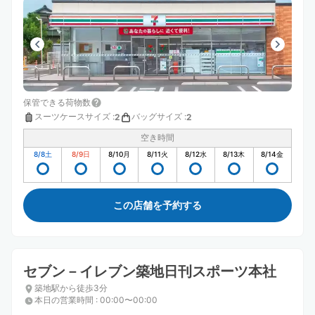
保管できる荷物数
スーツケースサイズ
:
バッグサイズ
:
2
2
空き時間
8/8
土
8/9
日
8/10
月
8/11
火
8/12
水
8/13
木
8/14
金
この店舗を予約する
セブン－イレブン築地日刊スポーツ本社
築地駅から徒歩3分
本日の営業時間
:
00:00〜00:00