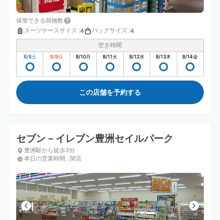
保管できる荷物数
スーツケースサイズ
:
バッグサイズ
:
4
4
空き時間
8/8
土
8/9
日
8/10
月
8/11
火
8/12
水
8/13
木
8/14
金
この店舗を予約する
セブン－イレブン豊洲セイルパーク
豊洲駅から徒歩3分
本日の営業時間
:
閉店