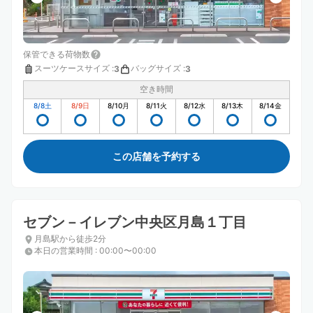
保管できる荷物数
スーツケースサイズ
:
バッグサイズ
:
3
3
空き時間
8/8
土
8/9
日
8/10
月
8/11
火
8/12
水
8/13
木
8/14
金
この店舗を予約する
セブン－イレブン中央区月島１丁目
月島駅から徒歩2分
本日の営業時間
:
00:00〜00:00