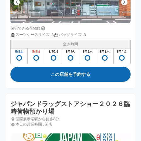
保管できる荷物数
スーツケースサイズ
:
バッグサイズ
:
3
3
空き時間
8/8
土
8/9
日
8/10
月
8/11
火
8/12
水
8/13
木
8/14
金
この店舗を予約する
ジャパンドラッグストアショー２０２６臨
時荷物預かり場
国際展示場駅から徒歩8分
本日の営業時間
:
閉店