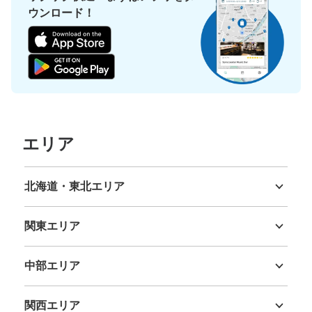
ウンロード！
保管できる荷物数
大
:
7
/
¥700
中
:
7
/
¥500
小
:
8
/
¥400
支払い方法
現金, ICカード
このコインロッカーの位置を見る
エリア
新豊洲駅改札内改札横コインロッカー
新交通ゆりかもめ新豊洲駅駅から徒歩1分
本日の営業時間
:
05:00
〜
00:30
北海道・東北エリア
北海道
青森県
岩手県
宮城県
秋田県
山形県
福島県
新豊洲駅改札側にある改札内のコインロッカーになりま
す。
関東エリア
茨城県
栃木県
群馬県
埼玉県
千葉県
東京都
神奈川県
中部エリア
新潟県
富山県
石川県
福井県
山梨県
長野県
岐阜県
静岡県
愛知県
関西エリア