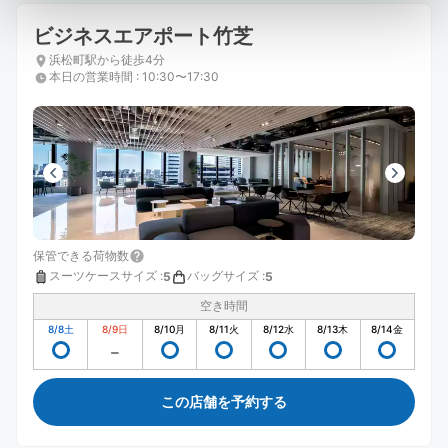
ビジネスエアポート竹芝
浜松町駅から徒歩4分
本日の営業時間
:
10:30〜17:30
保管できる荷物数
スーツケースサイズ
:
バッグサイズ
:
5
5
空き時間
8/8
土
8/9
日
8/10
月
8/11
火
8/12
水
8/13
木
8/14
金
この店舗を予約する