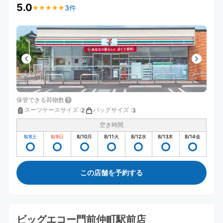
5.0
3件
★
★
★
★
★
★
★
★
★
★
保管できる荷物数
スーツケースサイズ
:
バッグサイズ
:
2
3
空き時間
8/8
土
8/9
日
8/10
月
8/11
火
8/12
水
8/13
木
8/14
金
この店舗を予約する
ビッグエコー門前仲町駅前店