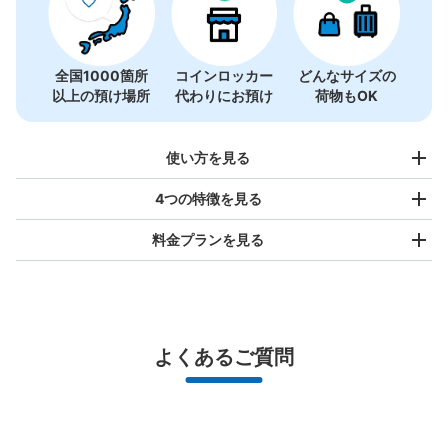
全国1000箇所
コインロッカー
どんなサイズの
以上の預け場所
代わりにお預け
荷物もOK
使い方を見る
4つの特徴を見る
料金プランを見る
バッグサイズ
¥500
/
日
最大辺が45cm未満の大きさのお荷物（リュック、ハンド
よくあるご質問
バッグ、お手荷物など）
スマホからお店と日時を

全国1,000箇所以上と提携
指定して事前予約
新豊洲駅 改札外コインロッカー
北は北海道から南は沖縄まで都市部を中心に全国で利用可能なサービスです
ゆりかもめ新豊洲駅駅から徒歩0分
スーツケースサイズ
本日の営業時間
:
00:00
〜
00:00