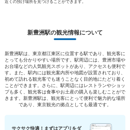
近くの預け場所を見つけることができます。
このコインロッカーの位置を見る
チームラボプラネッツTOKYODMM豊洲近
新豊洲駅の観光情報について
くゆりかもめ新豊洲駅改札内トイレ前コイ
ンロッカー
新交通ゆりかもめ新豊洲駅駅から徒歩1分
新豊洲駅は、東京都江東区に位置する駅であり、観光客に
本日の営業時間
:
05:00
〜
00:30
とっても分かりやすい場所です。駅周辺には、豊洲市場や
該当施設近くの新豊洲駅改札内トイレ前にあるコインロッ
お台場などの人気観光スポットがあり、アクセスも便利で
カーになります。
す。また、駅内には観光案内所や地図が設置されており、
初めて訪れる観光客でも迷うことなく目的地にたどり着く
ことができます。さらに、駅周辺にはレストランやショッ
プも多く、観光客は食事やお土産の購入も楽しむことがで
きます。新豊洲駅は、観光客にとって便利で魅力的な場所
であり、東京観光の拠点としても最適です。
サクサク快適！まずはアプリをダ