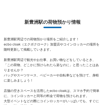
新豊洲駅改札内コインロッカー
ゆりかもめ新豊洲駅駅から徒歩0分
新豊洲駅の荷物預かり情報
本日の営業時間
:
05:15
〜
23:55
改札内 トイレ方面
新豊洲駅周辺での荷物預かり場所をご紹介します！

ecbo cloak（エクボクローク）加盟店やコインロッカーの場所を
随時更新して掲載していきます。

新豊洲駅周辺で観光やお仕事、お買い物などをしているとき、
「この荷物、どこかに預けられたら楽なのに」と思ったことはあ
りませんか？

バッグやスーツケース、ベビーカーや自転車などを預けて、身軽
に楽しみましょう！

保管できる荷物数
大
:
7
/
¥700
中
:
7
/
¥500
小
:
8
/
¥400
店舗の空きスペースを活用したecbo cloakは、スマホ予約で簡単
支払い方法
に、コインロッカーと同等の料金で荷物を預けられます。

現金, ICカード
大型イベントなどの際にコインロッカーがいっぱいでも、すぐに