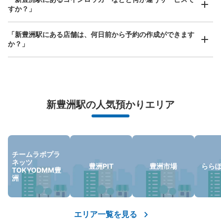
新豊洲駅 改札外コインロッカー
すか？」
ゆりかもめ新豊洲駅駅から徒歩0分
本日の営業時間
:
00:00
〜
00:00
「新豊洲駅にある店舗は、何日前から予約の作成ができます
改札出て右手
か？」
万が一に備えた安心補償
新豊洲駅の人気預かりエリア
荷物の破損、盗難等万が一に備えた保証も完備で安心
保管できる荷物数
チームラボプラ
ネッツ
大
:
3
/
¥700
中
:
3
/
¥500
小
:
4
/
¥400
豊洲PIT
豊洲市場
らら
TOKYODMM豊
支払い方法
洲
現金, ICカード
このコインロッカーの位置を見る
エリア一覧を見る