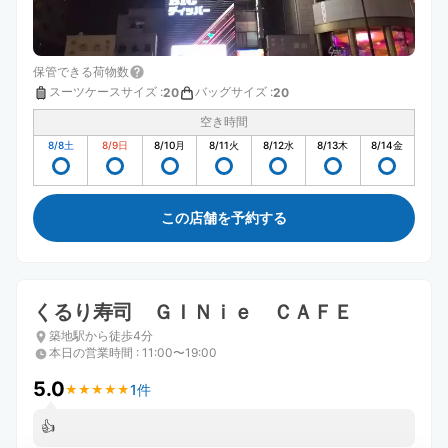
保管できる荷物数
スーツケースサイズ
:
バッグサイズ
:
20
20
空き時間
8/8
土
8/9
日
8/10
月
8/11
火
8/12
水
8/13
木
8/14
金
この店舗を予約する
くるり寿司 ＧＩＮｉｅ ＣＡＦＥ
築地駅から徒歩4分
本日の営業時間
:
11:00〜19:00
5.0
1件
★
★
★
★
★
★
★
★
★
★
👍