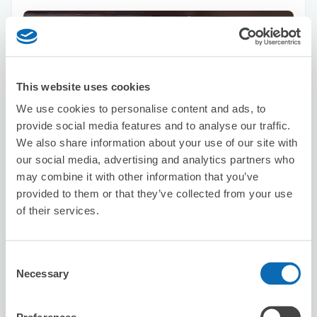
This website uses cookies
We use cookies to personalise content and ads, to
保管できる荷物数
provide social media features and to analyse our traffic.
スーツケースサイズ
:
バッグサイズ
:
6
8
We also share information about your use of our site with
空き時間
our social media, advertising and analytics partners who
8/8
土
8/9
日
8/10
月
8/11
火
8/12
水
8/13
木
8/14
金
may combine it with other information that you’ve
provided to them or that they’ve collected from your use
of their services.
この店舗を予約する
Consent
Necessary
Selection
南風花（はいばな）お台場店（14:30-
17:30対応不可）