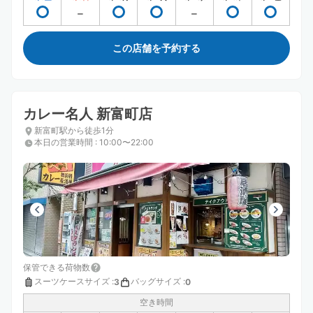
この店舗を予約する
カレー名人 新富町店
新富町駅から徒歩1分
本日の営業時間
:
10:00〜22:00
保管できる荷物数
スーツケースサイズ
:
バッグサイズ
:
3
0
空き時間