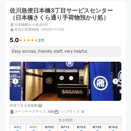
佐川急便日本橋3丁目サービスセンター
（日本橋さくら通り手荷物預かり処）
日本橋駅から徒歩5分
本日の営業時間
:
09:00〜17:00
5.0
2件
★
★
★
★
★
★
★
★
★
★
Easy access, friendly staff, very helpful.
保管できる荷物数
スーツケースサイズ
:
バッグサイズ
:
100
0
空き時間
8/8
土
8/9
日
8/10
月
8/11
火
8/12
水
8/13
木
8/14
金