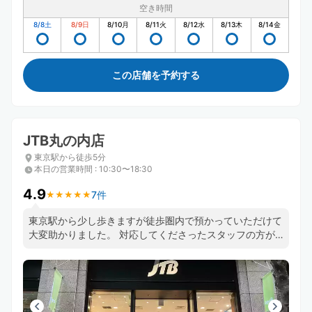
空き時間
8/8
土
8/9
日
8/10
月
8/11
火
8/12
水
8/13
木
8/14
金
この店舗を予約する
JTB丸の内店
東京駅から徒歩5分
本日の営業時間
:
10:30〜18:30
4.9
7件
★
★
★
★
★
★
★
★
★
★
東京駅から少し歩きますが徒歩圏内で預かっていただけて
大変助かりました。 対応してくださったスタッフの方が
素敵な方で、観光楽しんでくださいとか、帰路に気をつけ
てと笑顔で話してくださってすごく嬉しかったです！あり
がとうございました！