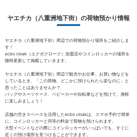
荷物の破損、盗難等万が一に備えた保証も完備で安心
ヤエチカ（八重洲地下街）の荷物預かり情報
ヤエチカ（八重洲地下街）周辺での荷物預かり場所をご紹介しま
す！

ecbo cloak（エクボクローク）加盟店やコインロッカーの場所を
保管できる荷物数
大
:
17
/
¥700
中
:
17
/
¥500
小
:
19
/
¥400
随時更新して掲載していきます。

支払い方法
現金, ICカード
ヤエチカ（八重洲地下街）周辺で観光やお仕事、お買い物などを
しているとき、「この荷物、どこかに預けられたら楽なのに」と
このコインロッカーの位置を見る
思ったことはありませんか？

バッグやスーツケース、ベビーカーや自転車などを預けて、身軽
に楽しみましょう！

ヤエチカグランアージュ側コインロッカー
店舗の空きスペースを活用したecbo cloakは、スマホ予約で簡単
JR東京駅駅から徒歩3分
に、コインロッカーと同等の料金で荷物を預けられます。

本日の営業時間
:
05:00
〜
01:00
大型イベントなどの際にコインロッカーがいっぱいでも、すぐに
諸国ご当地プラザの横、営業時間は始発から終電
近くの預け場所を見つけることができます。