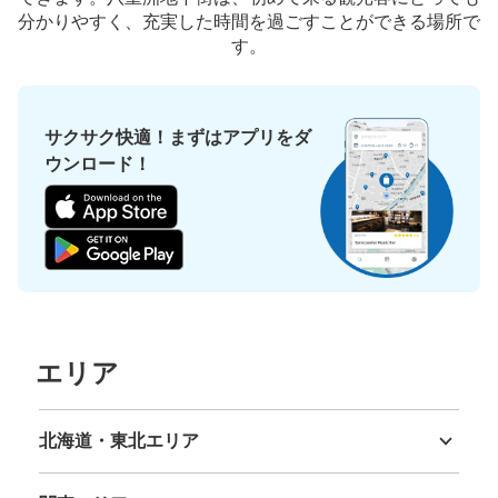
本日の営業時間
:
05:00
〜
01:00
分かりやすく、充実した時間を過ごすことができる場所で
八重洲南口の改札入ってすぐのところ、営業時間は始発か
す。
ら終電
サクサク快適！まずはアプリをダ
ウンロード！
保管できる荷物数
大
:
3
/
¥800
中
:
15
/
¥500
小
:
1
/
¥400
エリア
支払い方法
現金, ICカード
このコインロッカーの位置を見る
北海道・東北エリア
北海道
青森県
岩手県
宮城県
秋田県
山形県
福島県