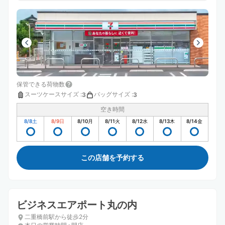
保管できる荷物数
スーツケースサイズ
:
バッグサイズ
:
3
3
空き時間
8/8
土
8/9
日
8/10
月
8/11
火
8/12
水
8/13
木
8/14
金
この店舗を予約する
ビジネスエアポート丸の内
二重橋前駅から徒歩2分