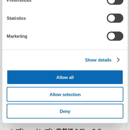
Preferences
京橋駅から徒歩1分
本日の営業時間
:
閉店
Statistics
Marketing
Show details
保管できる荷物数
スーツケースサイズ
:
バッグサイズ
:
0
5
Allow all
空き時間
8/8
土
8/9
日
8/10
月
8/11
火
8/12
水
8/13
木
8/14
金
Allow selection
この店舗を予約する
Deny