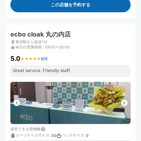
この店舗を予約する
ecbo cloak 丸の内店
東京駅から徒歩1分
本日の営業時間
:
09:00〜20:00
5.0
6件
★
★
★
★
★
★
★
★
★
★
Great service. Friendly staff.
保管できる荷物数
スーツケースサイズ
:
バッグサイズ
:
50
0