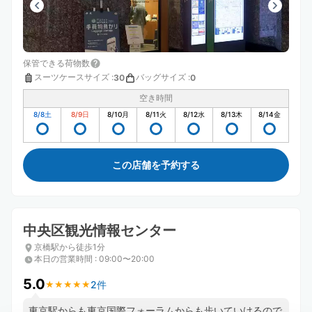
保管できる荷物数
スーツケースサイズ
:
バッグサイズ
:
30
0
空き時間
8/8
土
8/9
日
8/10
月
8/11
火
8/12
水
8/13
木
8/14
金
この店舗を予約する
中央区観光情報センター
京橋駅から徒歩1分
本日の営業時間
:
09:00〜20:00
5.0
2件
★
★
★
★
★
★
★
★
★
★
東京駅からも東京国際フォーラムからも歩いていけるので