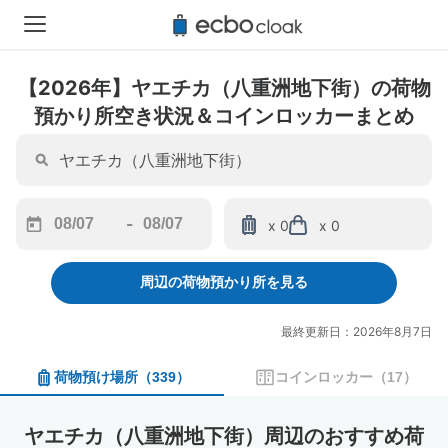
【2026年】ヤエチカ（八重洲地下街）の荷物
預かり所空き状況＆コインロッカーまとめ
-
x 0
x 0
Navigate
Navigate
forward
backward
周辺の荷物預かり所を見る
to
to
interact
interact
with
with
最終更新日：2026年8月7日
the
the
calendar
calendar
荷物預け場所
（
339
）
コインロッカー
（
17
）
and
and
select
select
a
a
ヤエチカ（八重洲地下街）周辺のおすすめ荷
date.
date.