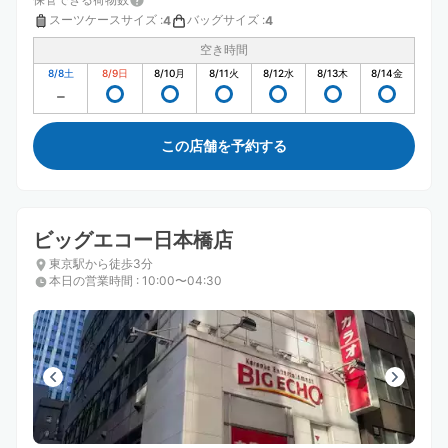
スーツケースサイズ
:
バッグサイズ
:
4
4
空き時間
8/8
土
8/9
日
8/10
月
8/11
火
8/12
水
8/13
木
8/14
金
この店舗を予約する
ビッグエコー日本橋店
東京駅から徒歩3分
本日の営業時間
:
10:00〜04:30