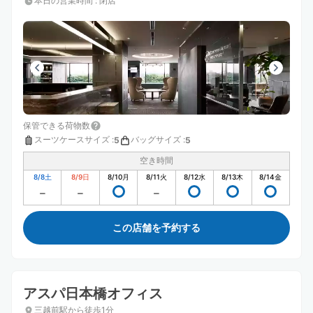
本日の営業時間
:
閉店
保管できる荷物数
スーツケースサイズ
:
バッグサイズ
:
5
5
空き時間
8/8
土
8/9
日
8/10
月
8/11
火
8/12
水
8/13
木
8/14
金
この店舗を予約する
アスパ日本橋オフィス
三越前駅から徒歩1分