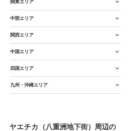
関東エリア
茨城県
栃木県
群馬県
埼玉県
千葉県
東京都
神奈川県
中央通路階地下段踊り場コインロッカーC
中部エリア
JR東京駅駅から徒歩0分
本日の営業時間
:
05:00
〜
01:00
新潟県
富山県
石川県
福井県
山梨県
長野県
岐阜県
静岡県
愛知県
中央通路にある地下への階段の踊り場にある、営業時間は
関西エリア
始発から終電
三重県
滋賀県
京都府
大阪府
兵庫県
奈良県
和歌山県
中国エリア
鳥取県
島根県
岡山県
広島県
山口県
四国エリア
徳島県
香川県
愛媛県
高知県
九州・沖縄エリア
福岡県
佐賀県
長崎県
熊本県
大分県
宮崎県
鹿児島県
沖縄県
保管できる荷物数
大
:
32
/
¥700
中
:
60
/
¥500
小
:
66
/
¥400
支払い方法
現金, ICカード
ヤエチカ（八重洲地下街）周辺の