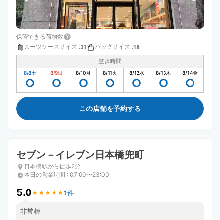
保管できる荷物数
スーツケースサイズ
:
バッグサイズ
:
31
18
空き時間
8/8
土
8/9
日
8/10
月
8/11
火
8/12
水
8/13
木
8/14
金
この店舗を予約する
セブン－イレブン日本橋兜町
日本橋駅から徒歩2分
本日の営業時間
:
07:00〜23:00
5.0
1件
★
★
★
★
★
★
★
★
★
★
非常棒