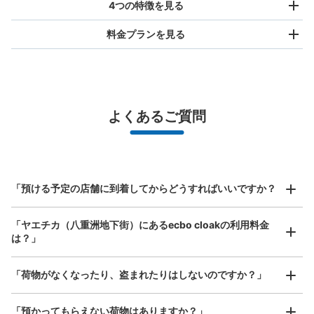
4つの特徴を見る
料金プランを見る
バッグサイズ
¥500
/
日
最大辺が45cm未満の大きさのお荷物（リュック、ハンド
よくあるご質問
バッグ、お手荷物など）
スマホからお店と日時を

全国1,000箇所以上と提携
指定して事前予約
北は北海道から南は沖縄まで都市部を中心に全国で利用可能なサービスです
ヤエチカグランアージュ側現金専用コイン
スーツケースサイズ
¥800
ロッカー
「預ける予定の店舗に到着してからどうすればいいですか？
/
日
JR東京駅駅から徒歩3分
最大辺が45cm以上の大きさのお荷物（スーツケース、楽
本日の営業時間
:
05:00
〜
01:00
「ヤエチカ（八重洲地下街）にあるecbo cloakの利用料金
器、ベビーカーなど）
は？」
諸国ご当地プラザの横、営業時間は始発から終電
「荷物がなくなったり、盗まれたりはしないのですか？」
好立地 / 好条件店舗も多数
お店で荷物の写真を

アクセスの良い駅ナカ店舗や24時間営業店舗等も多数提携しています
撮ってもらいチェックイン完了
「預かってもらえない荷物はありますか？」