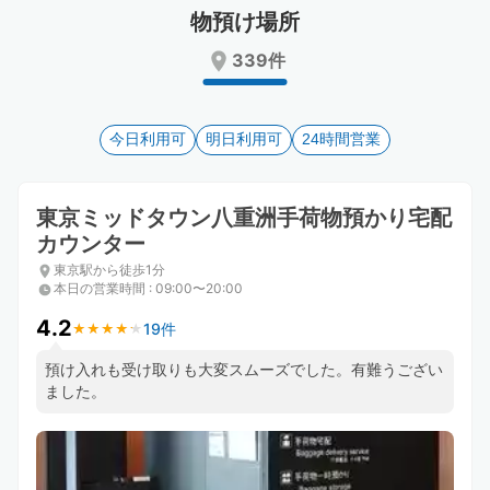
Press
Press
物預け場所
the
the
339件
question
question
mark
mark
key
key
to
to
今日利用可
明日利用可
24時間営業
get
get
the
the
keyboard
keyboard
東京ミッドタウン八重洲手荷物預かり宅配
shortcuts
shortcuts
for
for
カウンター
changing
changing
東京駅から徒歩1分
dates.
dates.
本日の営業時間
:
09:00〜20:00
4.2
19件
★
★
★
★
★
★
★
★
★
★
預け入れも受け取りも大変スムーズでした。有難うござい
ました。