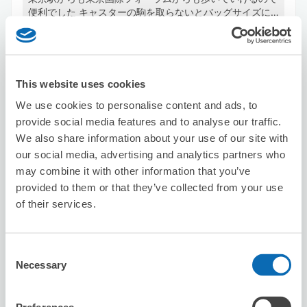
便利でした キャスターの駒を取らないとバッグサイズに
ならなかったのですが、そのままで受け取ってくれて助か
りました
This website uses cookies
We use cookies to personalise content and ads, to
provide social media features and to analyse our traffic.
We also share information about your use of our site with
保管できる荷物数
スーツケースサイズ
:
バッグサイズ
:
our social media, advertising and analytics partners who
3
1
may combine it with other information that you’ve
空き時間
provided to them or that they’ve collected from your use
8/8
土
8/9
日
8/10
月
8/11
火
8/12
水
8/13
木
8/14
金
of their services.
この店舗を予約する
Consent
Necessary
Selection
セブン－イレブンＤＲ東京京橋ロイネット