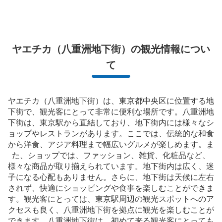
ヤエチカ（八重洲地下街）の観光情報につい
て
ヤエチカ（八重洲地下街）は、東京都中央区に位置する地
下街で、観光客にとって非常に便利な場所です。八重洲地
保管できる荷物数
0
中
:
30
/
¥500
0
下街は、東京駅から直結しており、地下街内には様々なシ
支払い方法
ョップやレストランがあります。ここでは、伝統的な和食
現金, ICカード
から洋食、アジア料理まで幅広いグルメが楽しめます。ま
た、ショップでは、ファッション、雑貨、化粧品など、
このコインロッカーの位置を見る
様々な商品が取り揃えられています。地下街内は広く、迷
子になる心配もありません。さらに、地下街は天候に左右
されず、快適にショッピングや食事を楽しむことができま
す。観光客にとっては、東京駅周辺の観光スポットへのア
八重洲南口改札内コインロッカーJ
クセスも良く、八重洲地下街を拠点に観光を楽しむことが
JR東京駅駅から徒歩0分
できます。八重洲地下街は、初めて来る観光客にとっても