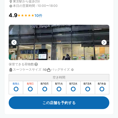
東京駅から徒歩2分
本日の営業時間
:
10:00〜18:00
4.9
10件
★
★
★
★
★
★
★
★
★
★
保管できる荷物数
スーツケースサイズ
:
バッグサイズ
:
10
0
空き時間
8/8
土
8/9
日
8/10
月
8/11
火
8/12
水
8/13
木
8/14
金
この店舗を予約する