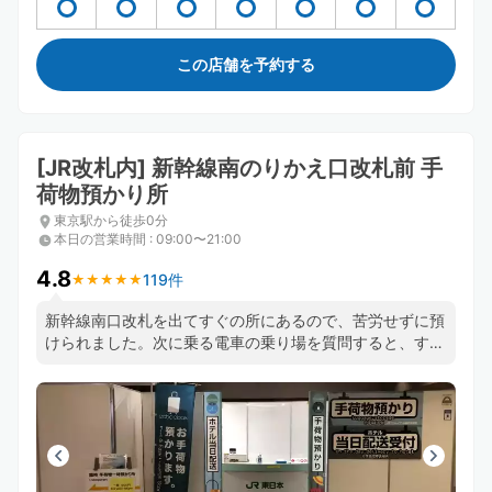
この店舗を予約する
[JR改札内] 新幹線南のりかえ口改札前 手
荷物預かり所
東京駅から徒歩0分
本日の営業時間
:
09:00〜21:00
4.8
119件
★
★
★
★
★
★
★
★
★
★
新幹線南口改札を出てすぐの所にあるので、苦労せずに預
けられました。次に乗る電車の乗り場を質問すると、すぐ
に丁寧にわかりやすく教えてもいただき大変助かりまし
た。