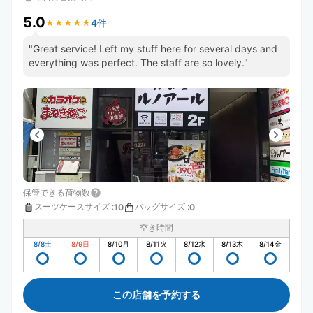
5.0
4件
★
★
★
★
★
★
★
★
★
★
​"Great service! Left my stuff here for several days and
everything was perfect. The staff are so lovely."
保管できる荷物数
スーツケースサイズ
:
バッグサイズ
:
10
0
空き時間
8/8
土
8/9
日
8/10
月
8/11
火
8/12
水
8/13
木
8/14
金
この店舗を予約する