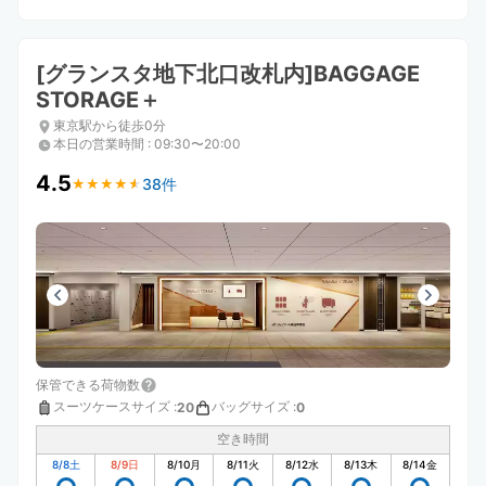
[グランスタ地下北口改札内]BAGGAGE
STORAGE＋
東京駅から徒歩0分
本日の営業時間
:
09:30〜20:00
4.5
38件
★
★
★
★
★
★
★
★
★
★
保管できる荷物数
スーツケースサイズ
:
バッグサイズ
:
20
0
空き時間
8/8
土
8/9
日
8/10
月
8/11
火
8/12
水
8/13
木
8/14
金