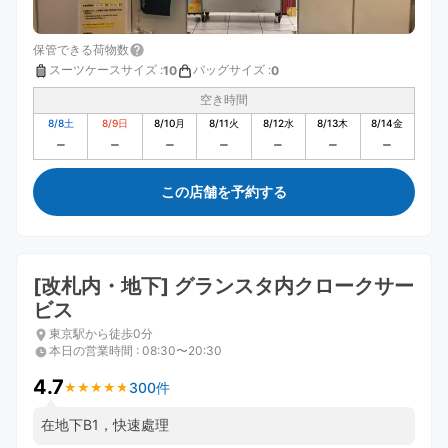
保管できる荷物数
スーツケースサイズ
:
バッグサイズ
:
10
0
空き時間
8/8
土
8/9
日
8/10
月
8/11
火
8/12
水
8/13
木
8/14
金
この店舗を予約する
[改札内・地下] グランスタ内クロークサー
ビス
東京駅から徒歩0分
本日の営業時間
:
08:30〜20:30
4.7
300件
★
★
★
★
★
★
★
★
★
★
在地下B1，快速處理