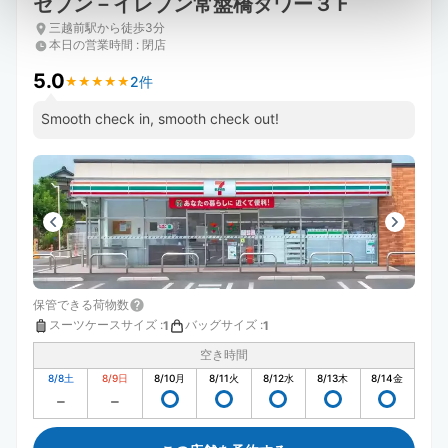
セブン－イレブン常盤橋タワー３Ｆ
三越前駅から徒歩3分
本日の営業時間
:
閉店
5.0
2件
★
★
★
★
★
★
★
★
★
★
Smooth check in, smooth check out!
保管できる荷物数
スーツケースサイズ
:
バッグサイズ
:
1
1
空き時間
8/8
土
8/9
日
8/10
月
8/11
火
8/12
水
8/13
木
8/14
金