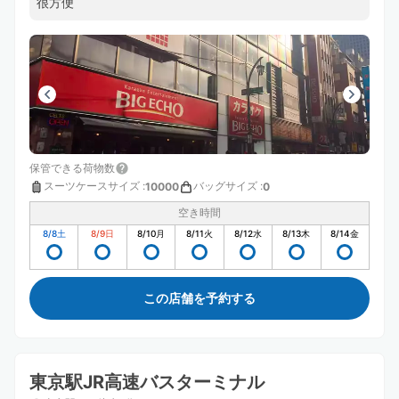
很方便
保管できる荷物数
スーツケースサイズ
:
バッグサイズ
:
10000
0
空き時間
8/8
土
8/9
日
8/10
月
8/11
火
8/12
水
8/13
木
8/14
金
この店舗を予約する
東京駅JR高速バスターミナル