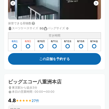
保管できる荷物数
スーツケースサイズ
:
バッグサイズ
:
50
0
空き時間
8/8
土
8/9
日
8/10
月
8/11
火
8/12
水
8/13
木
8/14
金
この店舗を予約する
ビッグエコー八重洲本店
東京駅から徒歩3分
本日の営業時間
:
00:00〜00:00
4.8
27件
★
★
★
★
★
★
★
★
★
★