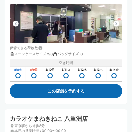
保管できる荷物数
スーツケースサイズ
:
バッグサイズ
:
50
0
空き時間
8/8
土
8/9
日
8/10
月
8/11
火
8/12
水
8/13
木
8/14
金
この店舗を予約する
カラオケまねきねこ 八重洲店
東京駅から徒歩8分
本日の営業時間
:
00:00〜00:00