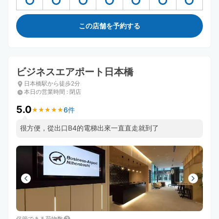
この店舗を予約する
ビジネスエアポート日本橋
日本橋駅から徒歩2分
本日の営業時間
:
閉店
5.0
6件
★
★
★
★
★
★
★
★
★
★
很方便，從出口B4的電梯出來一直直走就到了
保管できる荷物数