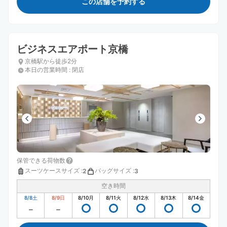
この店舗を予約する
ビジネスエアポート京橋
京橋駅から徒歩2分
本日の営業時間
:
閉店
保管できる荷物数
スーツケースサイズ
:
バッグサイズ
:
2
3
空き時間
8/8
土
8/9
日
8/10
月
8/11
火
8/12
水
8/13
木
8/14
金