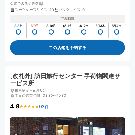
保管できる荷物数
スーツケースサイズ
:
バッグサイズ
:
20
0
空き時間
8/8
土
8/9
日
8/10
月
8/11
火
8/12
水
8/13
木
8/14
金
この店舗を予約する
[改札外] 訪日旅行センター 手荷物関連サ
ービス所
東京駅から徒歩0分
本日の営業時間
:
08:30〜19:30
4.8
93件
★
★
★
★
★
★
★
★
★
★