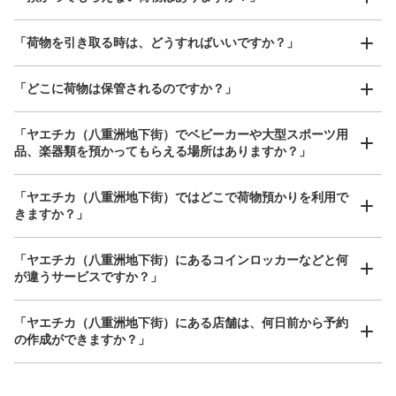
「荷物を引き取る時は、どうすればいいですか？」
「どこに荷物は保管されるのですか？」
保管できる荷物数
0
0
小
:
35
/
¥400
「ヤエチカ（八重洲地下街）でベビーカーや大型スポーツ用
支払い方法
品、楽器類を預かってもらえる場所はありますか？」
現金
どんなサイズの荷物もOK
手ぶらで1日快適に！
楽器、ベビーカー、ゴルフバッグ等、1人が持てる大きさの荷物であればどんなサイズでも
このコインロッカーの位置を見る
「ヤエチカ（八重洲地下街）ではどこで荷物預かりを利用で
OK
きますか？」
「ヤエチカ（八重洲地下街）にあるコインロッカーなどと何
ヤエチカ大丸側コインロッカー
が違うサービスですか？」
JR東京駅駅から徒歩2分
本日の営業時間
:
05:00
〜
01:00
「ヤエチカ（八重洲地下街）にある店舗は、何日前から予約
の作成ができますか？」
整体スタンドCHARGEの向かい、営業時間は始発から終電
万が一に備えた安心補償