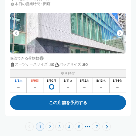
本日の営業時間
:
閉店
保管できる荷物数
スーツケースサイズ
:
バッグサイズ
:
40
60
空き時間
8/8
土
8/9
日
8/10
月
8/11
火
8/12
水
8/13
木
8/14
金
この店舗を予約する
1
2
3
4
5
17