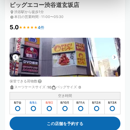
ビッグエコー渋谷道玄坂店
渋谷駅から徒歩1分
本日の営業時間
:
11:00〜05:30
5.0
4件
★
★
★
★
★
★
★
★
★
★
保管できる荷物数
スーツケースサイズ
:
バッグサイズ
:
10
0
空き時間
8/7
金
8/8
土
8/9
日
8/10
月
8/11
火
8/12
水
8/13
木
この店舗を予約する