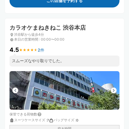
この店舗を予約する
カラオケまねきねこ 渋谷本店
渋谷駅から徒歩4分
本日の営業時間
:
00:00〜00:00
4.5
2件
★
★
★
★
★
★
★
★
★
★
スムーズなやり取りでした。
保管できる荷物数
スーツケースサイズ
:
バッグサイズ
:
7
0
空き時間