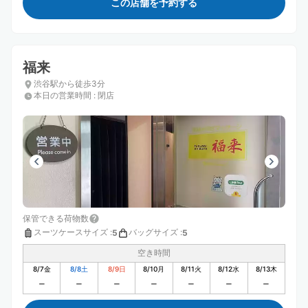
この店舗を予約する
福来
渋谷駅から徒歩3分
本日の営業時間
:
閉店
保管できる荷物数
スーツケースサイズ
:
バッグサイズ
:
5
5
空き時間
8/7
金
8/8
土
8/9
日
8/10
月
8/11
火
8/12
水
8/13
木