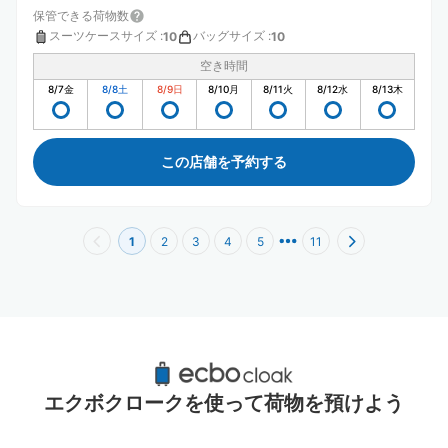
保管できる荷物数
スーツケースサイズ
:
バッグサイズ
:
10
10
空き時間
8/7
金
8/8
土
8/9
日
8/10
月
8/11
火
8/12
水
8/13
木
この店舗を予約する
1
2
3
4
5
11
池尻大橋駅周辺のおすすめコインロッカー
0件
エクボクロークを使って荷物を預けよう