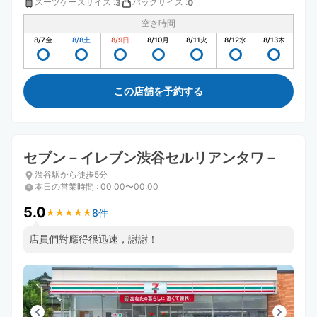
スーツケースサイズ
:
バッグサイズ
:
3
0
空き時間
8/7
金
8/8
土
8/9
日
8/10
月
8/11
火
8/12
水
8/13
木
この店舗を予約する
セブン－イレブン渋谷セルリアンタワ－
渋谷駅から徒歩5分
本日の営業時間
:
00:00〜00:00
5.0
8件
★
★
★
★
★
★
★
★
★
★
店員們對應得很迅速，謝謝！