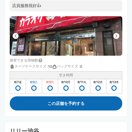
店員服務很好👍
保管できる荷物数
スーツケースサイズ
:
バッグサイズ
:
10
0
空き時間
8/7
金
8/8
土
8/9
日
8/10
月
8/11
火
8/12
水
8/13
木
この店舗を予約する
リリー渋谷