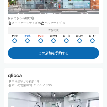
保管できる荷物数
スーツケースサイズ
:
バッグサイズ
:
5
5
空き時間
8/7
金
8/8
土
8/9
日
8/10
月
8/11
火
8/12
水
8/13
木
この店舗を予約する
qlicca
中目黒駅から徒歩3分
本日の営業時間
:
11:00〜18:30