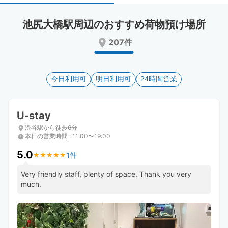
select
select
a
a
池尻大橋駅周辺のおすすめ荷物預け場所
date.
date.
Press
Press
207件
the
the
question
question
mark
mark
key
今日利用可
key
明日利用可
24時間営業
to
to
get
get
the
the
U-stay
keyboard
keyboard
渋谷駅から徒歩6分
shortcuts
shortcuts
本日の営業時間
:
11:00〜19:00
for
for
changing
changing
5.0
1件
★
★
★
★
★
★
★
★
★
★
dates.
dates.
Very friendly staff, plenty of space. Thank you very
much.