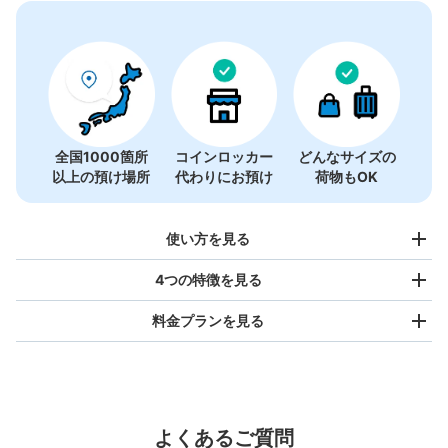
コインロッカーの情報はありません
全国1000箇所
コインロッカー
どんなサイズの
以上の預け場所
代わりにお預け
荷物もOK
使い方を見る
4つの特徴を見る
料金プランを見る
バッグサイズ
¥500
/
日
最大辺が45cm未満の大きさのお荷物（リュック、ハンド
よくあるご質問
バッグ、お手荷物など）