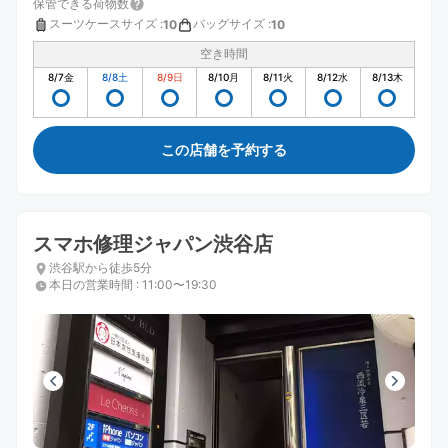
保管できる荷物数
スーツケースサイズ
:
バッグサイズ
:
10
10
空き時間
8/7
金
8/8
土
8/9
日
8/10
月
8/11
火
8/12
水
8/13
木
この店舗を予約する
スマホ修理ジャパン渋谷店
渋谷駅から徒歩5分
本日の営業時間
:
11:00〜19:30