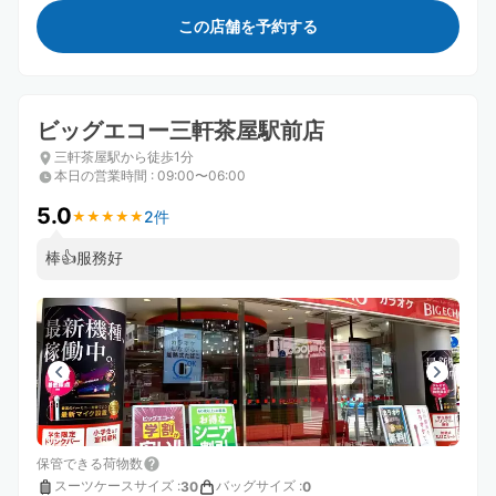
この店舗を予約する
ビッグエコー三軒茶屋駅前店
三軒茶屋駅から徒歩1分
本日の営業時間
:
09:00〜06:00
5.0
2件
★
★
★
★
★
★
★
★
★
★
棒👍服務好
保管できる荷物数
スーツケースサイズ
:
バッグサイズ
:
30
0