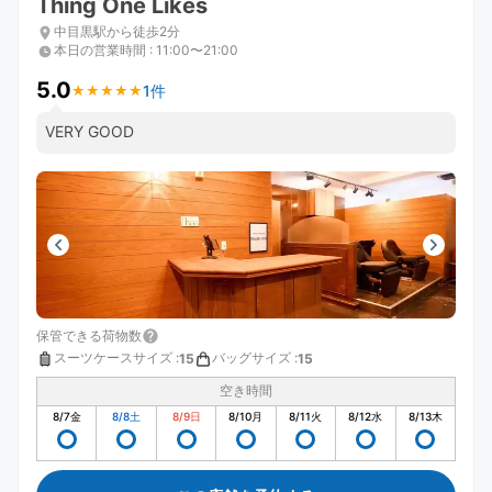
Thing One Likes
中目黒駅から徒歩2分
本日の営業時間
:
11:00〜21:00
5.0
1件
★
★
★
★
★
★
★
★
★
★
VERY GOOD
保管できる荷物数
スーツケースサイズ
:
バッグサイズ
:
15
15
空き時間
8/7
金
8/8
土
8/9
日
8/10
月
8/11
火
8/12
水
8/13
木