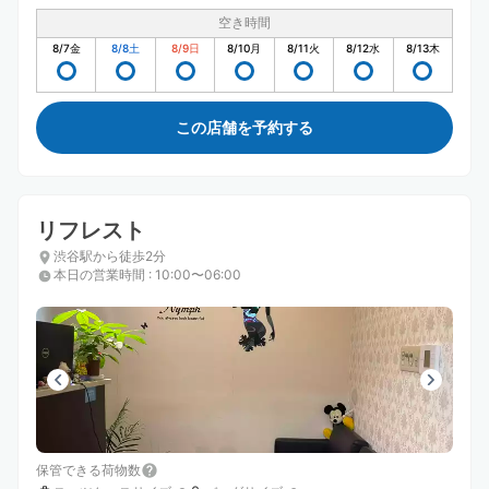
空き時間
8/7
金
8/8
土
8/9
日
8/10
月
8/11
火
8/12
水
8/13
木
この店舗を予約する
リフレスト
渋谷駅から徒歩2分
本日の営業時間
:
10:00〜06:00
保管できる荷物数