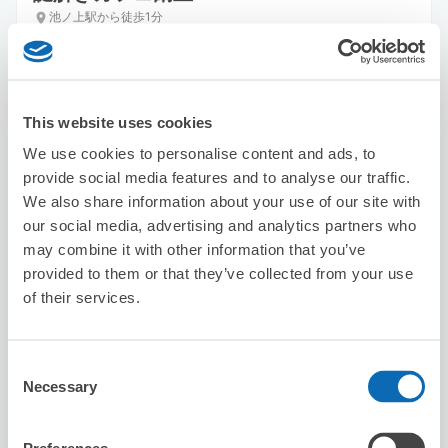
池ノ上駅から徒歩1分
本日の営業時間
:
16:00〜21:00
This website uses cookies
We use cookies to personalise content and ads, to
provide social media features and to analyse our traffic.
We also share information about your use of our site with
保管できる荷物数
our social media, advertising and analytics partners who
スーツケースサイズ
:
バッグサイズ
:
4
5
may combine it with other information that you’ve
空き時間
provided to them or that they’ve collected from your use
8/7
金
8/8
土
8/9
日
8/10
月
8/11
火
8/12
水
8/13
木
of their services.
この店舗を予約する
Consent
Necessary
Selection