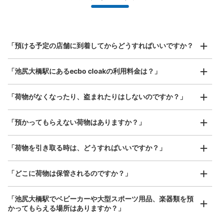
スマホからお店と日時を

全国1,000箇所以上と提携
指定して事前予約
北は北海道から南は沖縄まで都市部を中心に全国で利用可能なサービスです
スーツケースサイズ
¥800
「預ける予定の店舗に到着してからどうすればいいですか？
/
日
最大辺が45cm以上の大きさのお荷物（スーツケース、楽
「池尻大橋駅にあるecbo cloakの利用料金は？」
器、ベビーカーなど）
「荷物がなくなったり、盗まれたりはしないのですか？」
好立地 / 好条件店舗も多数
お店で荷物の写真を

「預かってもらえない荷物はありますか？」
アクセスの良い駅ナカ店舗や24時間営業店舗等も多数提携しています
撮ってもらいチェックイン完了
「荷物を引き取る時は、どうすればいいですか？」
「どこに荷物は保管されるのですか？」
「池尻大橋駅でベビーカーや大型スポーツ用品、楽器類を預
かってもらえる場所はありますか？」