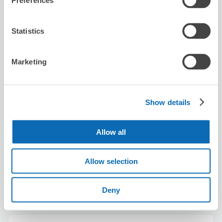
Preferences
ラムしゃぶ金の目 渋谷店
渋谷駅から徒歩3分
本日の営業時間
:
12:30〜23:00
Statistics
Marketing
Show details
保管できる荷物数
スーツケースサイズ
:
バッグサイズ
:
2
2
Allow all
空き時間
8/7
金
8/8
土
8/9
日
8/10
月
8/11
火
8/12
水
8/13
木
残2
Allow selection
この店舗を予約する
Deny