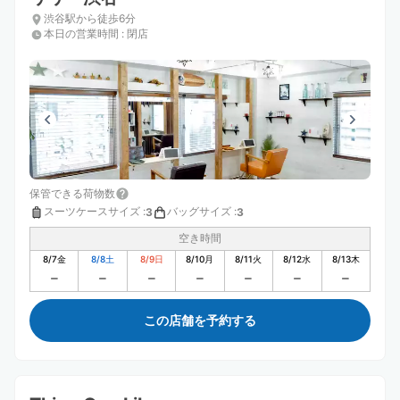
渋谷駅から徒歩6分
本日の営業時間
:
閉店
保管できる荷物数
スーツケースサイズ
:
バッグサイズ
:
3
3
空き時間
8/7
金
8/8
土
8/9
日
8/10
月
8/11
火
8/12
水
8/13
木
この店舗を予約する