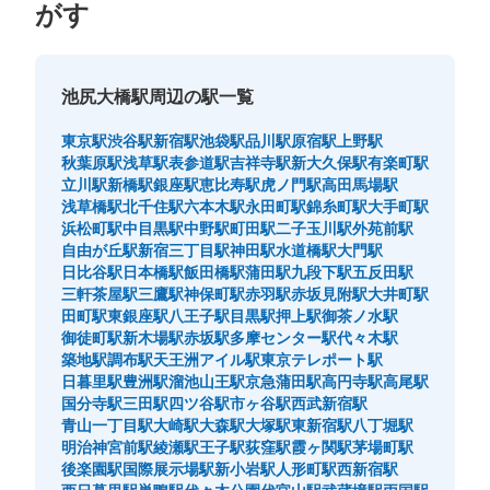
がす
池尻大橋駅周辺の駅一覧
東京駅
渋谷駅
新宿駅
池袋駅
品川駅
原宿駅
上野駅
秋葉原駅
浅草駅
表参道駅
吉祥寺駅
新大久保駅
有楽町駅
立川駅
新橋駅
銀座駅
恵比寿駅
虎ノ門駅
高田馬場駅
浅草橋駅
北千住駅
六本木駅
永田町駅
錦糸町駅
大手町駅
浜松町駅
中目黒駅
中野駅
町田駅
二子玉川駅
外苑前駅
自由が丘駅
新宿三丁目駅
神田駅
水道橋駅
大門駅
日比谷駅
日本橋駅
飯田橋駅
蒲田駅
九段下駅
五反田駅
三軒茶屋駅
三鷹駅
神保町駅
赤羽駅
赤坂見附駅
大井町駅
田町駅
東銀座駅
八王子駅
目黒駅
押上駅
御茶ノ水駅
御徒町駅
新木場駅
赤坂駅
多摩センター駅
代々木駅
築地駅
調布駅
天王洲アイル駅
東京テレポート駅
日暮里駅
豊洲駅
溜池山王駅
京急蒲田駅
高円寺駅
高尾駅
国分寺駅
三田駅
四ツ谷駅
市ヶ谷駅
西武新宿駅
青山一丁目駅
大崎駅
大森駅
大塚駅
東新宿駅
八丁堀駅
明治神宮前駅
綾瀬駅
王子駅
荻窪駅
霞ヶ関駅
茅場町駅
後楽園駅
国際展示場駅
新小岩駅
人形町駅
西新宿駅