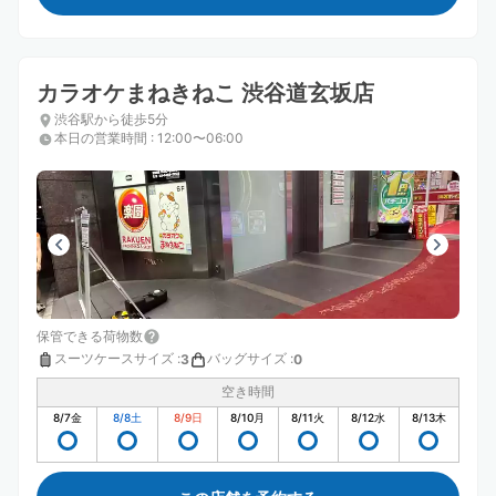
カラオケまねきねこ 渋谷道玄坂店
渋谷駅から徒歩5分
本日の営業時間
:
12:00〜06:00
保管できる荷物数
スーツケースサイズ
:
バッグサイズ
:
3
0
空き時間
8/7
金
8/8
土
8/9
日
8/10
月
8/11
火
8/12
水
8/13
木