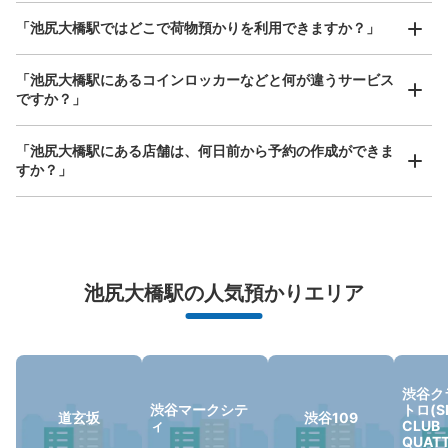
どんなサイズの荷物もOK
「池尻大橋駅ではどこで荷物預かりを利用できますか？」
手ぶらで1日快適に！
楽器、ベビーカー、ゴルフバッグ等、1人が持てる大きさの荷物であればどんなサイズでも
OK
「池尻大橋駅にあるコインロッカーなどと何が違うサービス
ですか？」
「池尻大橋駅にある店舗は、何日前から予約の作成ができま
すか？」
万が一に備えた安心補償
池尻大橋駅の人気預かりエリア
荷物の破損、盗難等万が一に備えた保証も完備で安心
渋谷ク
渋谷マークシテ
トロ(S
道玄坂
渋谷109
ィ
CLUB
QUAT