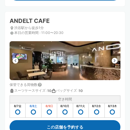
ANDELT CAFE
渋谷駅から徒歩1分
本日の営業時間
:
11:00〜20:30
保管できる荷物数
スーツケースサイズ
:
バッグサイズ
:
10
10
空き時間
8/7
金
8/8
土
8/9
日
8/10
月
8/11
火
8/12
水
8/13
木
この店舗を予約する