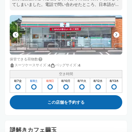
てしまいました。電話で問い合わせたところ、日本語が達
者ではない方が対応し、カード払いで5日間預けているに
も関わらず「明日取りに来る時に現金で2,500円持ってき
て」と言いだしました。
保管できる荷物数
スーツケースサイズ
:
バッグサイズ
:
4
4
空き時間
8/7
金
8/8
土
8/9
日
8/10
月
8/11
火
8/12
水
8/13
木
この店舗を予約する
謎解きカフェ繭玉