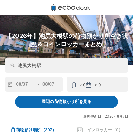
【2026年】池尻大橋駅の荷物預かり所空き状
況＆コインロッカーまとめ
-
x 0
x 0
Navigate
Navigate
forward
backward
周辺の荷物預かり所を見る
to
to
interact
interact
with
with
最終更新日：2026年8月7日
the
the
calendar
calendar
荷物預け場所
（
207
）
コインロッカー
（
0
）
and
and