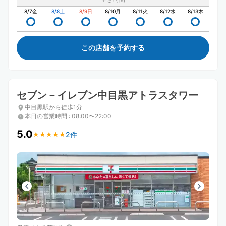
8/7
金
8/8
土
8/9
日
8/10
月
8/11
火
8/12
水
8/13
木
この店舗を予約する
セブン－イレブン中目黒アトラスタワー
中目黒駅から徒歩1分
本日の営業時間
:
08:00〜22:00
5.0
2件
★
★
★
★
★
★
★
★
★
★