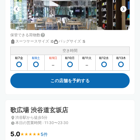
保管できる荷物数
スーツケースサイズ
:
バッグサイズ
:
0
5
空き時間
8/7
金
8/8
土
8/9
日
8/10
月
8/11
火
8/12
水
8/13
木
この店舗を予約する
歌広場 渋谷道玄坂店
渋谷駅から徒歩5分
本日の営業時間
:
11:30〜23:30
5.0
5件
★
★
★
★
★
★
★
★
★
★