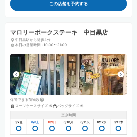
この店舗を予約する
マロリーポークステーキ 中目黒店
中目黒駅から徒歩4分
本日の営業時間
:
10:00〜21:00
保管できる荷物数
スーツケースサイズ
:
バッグサイズ
:
5
5
空き時間
8/7
金
8/8
土
8/9
日
8/10
月
8/11
火
8/12
水
8/13
木