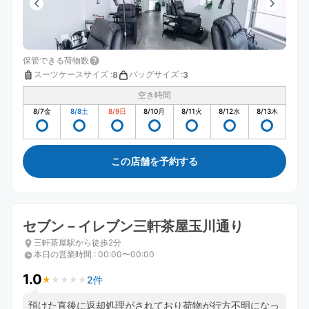
保管できる荷物数
スーツケースサイズ
:
バッグサイズ
:
8
3
空き時間
8/7
金
8/8
土
8/9
日
8/10
月
8/11
火
8/12
水
8/13
木
この店舗を予約する
セブン－イレブン三軒茶屋玉川通り
三軒茶屋駅から徒歩2分
本日の営業時間
:
00:00〜00:00
1.0
2件
★
★
★
★
★
★
★
★
★
★
預けた直後に返却処理がされており荷物が行方不明になっ