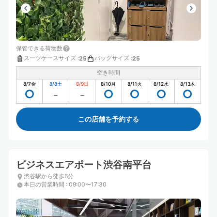
保管できる荷物数
スーツケースサイズ
:
バッグサイズ
:
25
25
空き時間
8/7
金
8/8
土
8/9
日
8/10
月
8/11
火
8/12
水
8/13
木
この店舗を予約する
ビジネスエアポート渋谷南平台
渋谷駅から徒歩6分
本日の営業時間
:
09:00〜17:30