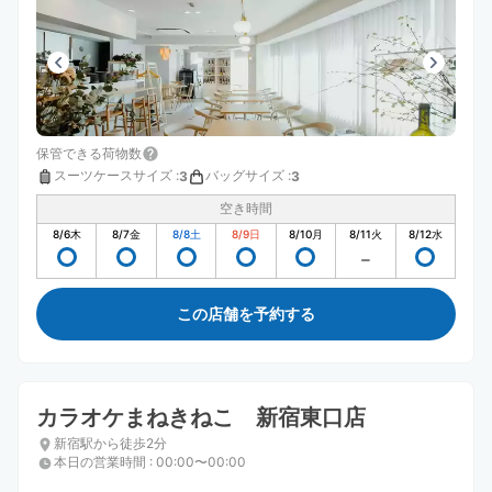
保管できる荷物数
スーツケースサイズ
:
バッグサイズ
:
3
3
空き時間
8/6
木
8/7
金
8/8
土
8/9
日
8/10
月
8/11
火
8/12
水
この店舗を予約する
カラオケまねきねこ 新宿東口店
新宿駅から徒歩2分
本日の営業時間
:
00:00〜00:00