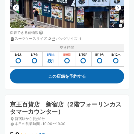
保管できる荷物数
スーツケースサイズ
:
バッグサイズ
:
2
1
空き時間
8/6
木
8/7
金
8/8
土
8/9
日
8/10
月
8/11
火
8/12
水
残1
この店舗を予約する
京王百貨店 新宿店（2階フォーリンカス
タマーカウンター）
新宿駅から徒歩1分
本日の営業時間
:
10:00〜19:00