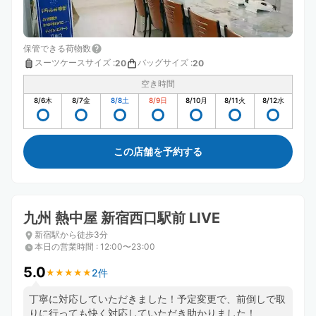
保管できる荷物数
スーツケースサイズ
:
バッグサイズ
:
20
20
空き時間
8/6
木
8/7
金
8/8
土
8/9
日
8/10
月
8/11
火
8/12
水
この店舗を予約する
九州 熱中屋 新宿西口駅前 LIVE
新宿駅から徒歩3分
本日の営業時間
:
12:00〜23:00
5.0
2件
★
★
★
★
★
★
★
★
★
★
丁寧に対応していただきました！予定変更で、前倒しで取
りに行っても快く対応していただき助かりました！