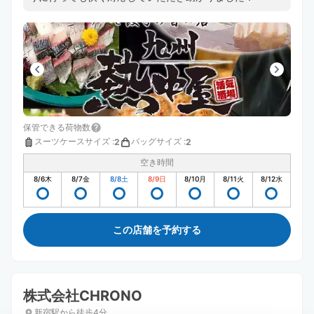
保管できる荷物数
スーツケースサイズ
:
バッグサイズ
:
2
2
空き時間
8/6
木
8/7
金
8/8
土
8/9
日
8/10
月
8/11
火
8/12
水
この店舗を予約する
株式会社CHRONO
新宿駅から徒歩4分