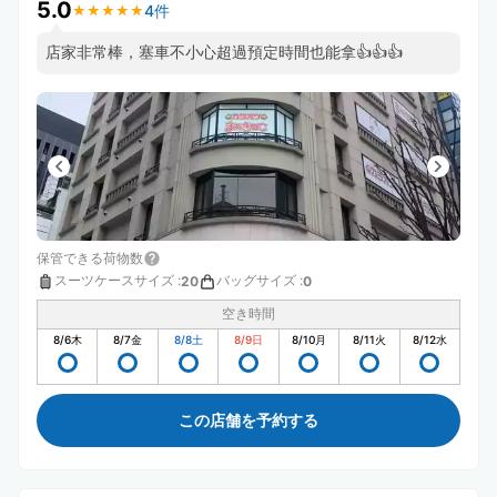
5.0
4件
★
★
★
★
★
★
★
★
★
★
店家非常棒，塞車不小心超過預定時間也能拿👍👍👍
保管できる荷物数
スーツケースサイズ
:
バッグサイズ
:
20
0
空き時間
8/6
木
8/7
金
8/8
土
8/9
日
8/10
月
8/11
火
8/12
水
この店舗を予約する