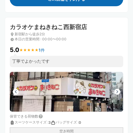
カラオケまねきねこ西新宿店
新宿駅から徒歩2分
本日の営業時間
:
00:00〜00:00
5.0
1件
★
★
★
★
★
★
★
★
★
★
丁寧でよかったです
保管できる荷物数
スーツケースサイズ
:
バッグサイズ
:
3
0
空き時間