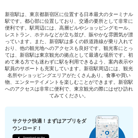
JR新宿駅 東Dコインロッカー
JR新宿駅駅から徒歩分
新宿駅は、東京都新宿区に位置する日本最大のターミナル
本日の営業時間
:
04:44
〜
00:44
駅です。都心部に位置しており、交通の要所として非常に
東Eのすぐ近く 中央東改札からルミネに向かう
便利です。駅周辺には、高層ビルやショッピングモール、
レストラン、ホテルなどが立ち並び、賑やかな雰囲気が漂
っています。また、新宿駅は多くの鉄道路線が乗り入れて
おり、他の観光地へのアクセスも良好です。観光客にとっ
ては、新宿駅は東京観光の拠点として最適な場所です。初
めて来る方でも迷わずに駅を利用できるよう、案内表示や
駅員のサポートも充実しています。新宿駅周辺には、観光
名所やショッピングエリアがたくさんあり、食事や買い
物、エンターテイメントを楽しむことができます。新宿駅
へのアクセスは非常に便利で、東京観光の際にはぜひ訪れ
てみてください。
保管できる荷物数
大
:
17
/
¥700
中
:
17
/
¥500
小
:
19
/
¥400
支払い方法
現金, ICカード
サクサク快適！まずはアプリをダ
このコインロッカーの位置を見る
ウンロード！