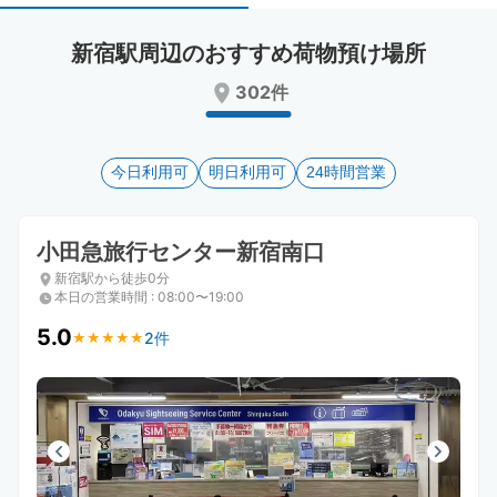
select
select
a
a
新宿駅周辺のおすすめ荷物預け場所
date.
date.
Press
Press
302件
the
the
question
question
mark
mark
key
今日利用可
key
明日利用可
24時間営業
to
to
get
get
the
the
小田急旅行センター新宿南口
keyboard
keyboard
新宿駅から徒歩0分
shortcuts
shortcuts
本日の営業時間
:
08:00〜19:00
for
for
changing
changing
5.0
2件
★
★
★
★
★
★
★
★
★
★
dates.
dates.