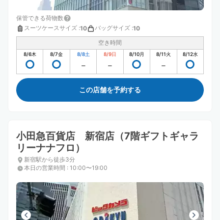
保管できる荷物数
スーツケースサイズ
:
バッグサイズ
:
10
10
空き時間
8/6
木
8/7
金
8/8
土
8/9
日
8/10
月
8/11
火
8/12
水
この店舗を予約する
小田急百貨店 新宿店（7階ギフトギャラ
リーナナフロ）
新宿駅から徒歩3分
本日の営業時間
:
10:00〜19:00