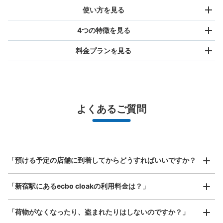
使い方を見る
4つの特徴を見る
料金プランを見る
バッグサイズ
¥500
/
日
最大辺が45cm未満の大きさのお荷物（リュック、ハンド
よくあるご質問
バッグ、お手荷物など）
スマホからお店と日時を

全国1,000箇所以上と提携
指定して事前予約
丸ノ内線改札外コインロッカー
北は北海道から南は沖縄まで都市部を中心に全国で利用可能なサービスです
東京メトロ丸ノ内線新宿駅駅から徒歩0分
スーツケースサイズ
本日の営業時間
:
05:00
〜
23:59
¥800
「預ける予定の店舗に到着してからどうすればいいですか？
/
日
東改札を、自動券売機とは反対側の方（北側）から出て右
手、セブン銀行のATMの先にあります。コインロッカーの
最大辺が45cm以上の大きさのお荷物（スーツケース、楽
「新宿駅にあるecbo cloakの利用料金は？」
器、ベビーカーなど）
扉は一部がガラスになっているので、格納しているものが
外から見えます。
「荷物がなくなったり、盗まれたりはしないのですか？」