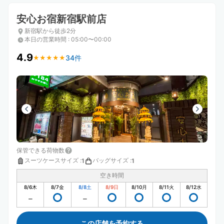
安心お宿新宿駅前店
新宿駅から徒歩2分
本日の営業時間
:
05:00〜00:00
4.9
34件
★
★
★
★
★
★
★
★
★
★
保管できる荷物数
スーツケースサイズ
:
バッグサイズ
:
1
1
空き時間
8/6
木
8/7
金
8/8
土
8/9
日
8/10
月
8/11
火
8/12
水
この店舗を予約する