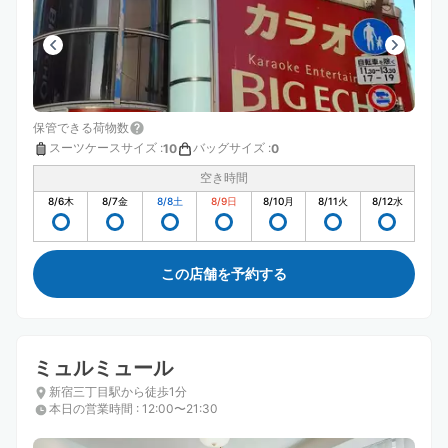
保管できる荷物数
スーツケースサイズ
:
バッグサイズ
:
10
0
空き時間
8/6
木
8/7
金
8/8
土
8/9
日
8/10
月
8/11
火
8/12
水
この店舗を予約する
ミュルミュール
新宿三丁目駅から徒歩1分
本日の営業時間
:
12:00〜21:30