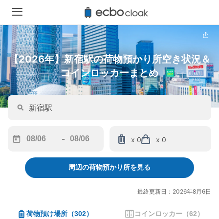
【2026年】新宿駅の荷物預かり所空き状況＆
コインロッカーまとめ
-
x 0
x 0
Navigate
Navigate
forward
backward
周辺の荷物預かり所を見る
to
to
interact
interact
with
with
最終更新日：2026年8月6日
the
the
calendar
calendar
荷物預け場所
（
302
）
コインロッカー
（
62
）
and
and