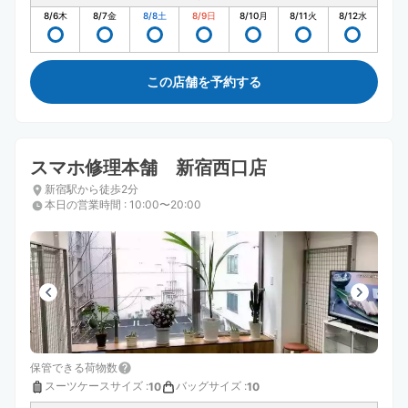
8/6
木
8/7
金
8/8
土
8/9
日
8/10
月
8/11
火
8/12
水
この店舗を予約する
スマホ修理本舗 新宿西口店
新宿駅から徒歩2分
本日の営業時間
:
10:00〜20:00
保管できる荷物数
スーツケースサイズ
:
バッグサイズ
:
10
10