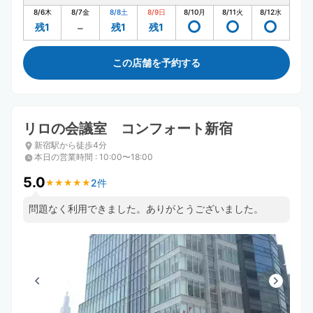
8/6
木
8/7
金
8/8
土
8/9
日
8/10
月
8/11
火
8/12
水
残1
残1
残1
この店舗を予約する
リロの会議室 コンフォート新宿
新宿駅から徒歩4分
本日の営業時間
:
10:00〜18:00
5.0
2件
★
★
★
★
★
★
★
★
★
★
問題なく利用できました。ありがとうございました。