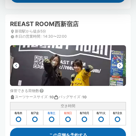
REEAST ROOM西新宿店
新宿駅から徒歩5分
本日の営業時間
:
14:30〜22:00
保管できる荷物数
スーツケースサイズ
:
バッグサイズ
:
10
10
空き時間
8/6
木
8/7
金
8/8
土
8/9
日
8/10
月
8/11
火
8/12
水
この店舗を予約する