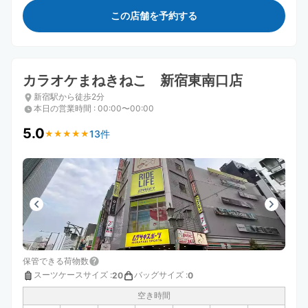
この店舗を予約する
カラオケまねきねこ 新宿東南口店
新宿駅から徒歩2分
本日の営業時間
:
00:00〜00:00
5.0
13件
★
★
★
★
★
★
★
★
★
★
保管できる荷物数
スーツケースサイズ
:
バッグサイズ
:
20
0
空き時間