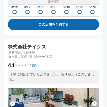
空き時間
8/6
木
8/7
金
8/8
土
8/9
日
8/10
月
8/11
火
8/12
水
この店舗を予約する
株式会社テイクス
新宿駅から徒歩1分
本日の営業時間
:
09:00〜18:00
4.1
13件
★
★
★
★
★
★
★
★
★
★
丁寧に対応していただきました。 ありがとうございまし
た。