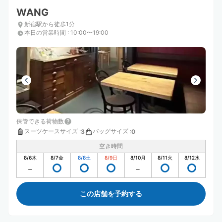
WANG
新宿駅から徒歩1分
本日の営業時間
:
10:00〜19:00
保管できる荷物数
スーツケースサイズ
:
バッグサイズ
:
3
0
空き時間
8/6
木
8/7
金
8/8
土
8/9
日
8/10
月
8/11
火
8/12
水
この店舗を予約する