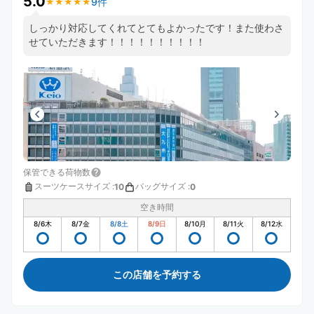
5.0
9件
★
★
★
★
★
★
★
★
★
★
しっかり対応してくれてとてもよかったです！また使わさ
せていただきます！！！！！！！！！！
保管できる荷物数
スーツケースサイズ
:
バッグサイズ
:
10
0
空き時間
8/6
木
8/7
金
8/8
土
8/9
日
8/10
月
8/11
火
8/12
水
この店舗を予約する