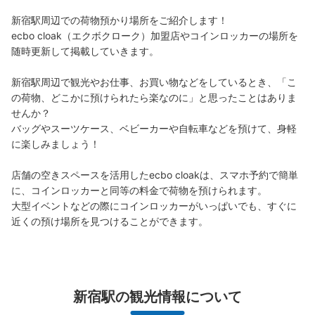
中央東改札口を出て、ルミネのエレベーターに向かう
新宿駅周辺での荷物預かり場所をご紹介します！

ecbo cloak（エクボクローク）加盟店やコインロッカーの場所を
随時更新して掲載していきます。

新宿駅周辺で観光やお仕事、お買い物などをしているとき、「こ
の荷物、どこかに預けられたら楽なのに」と思ったことはありま
せんか？

バッグやスーツケース、ベビーカーや自転車などを預けて、身軽
に楽しみましょう！

店舗の空きスペースを活用したecbo cloakは、スマホ予約で簡単
保管できる荷物数
に、コインロッカーと同等の料金で荷物を預けられます。

中
:
1
/
¥500
小
:
4
/
¥400
大型イベントなどの際にコインロッカーがいっぱいでも、すぐに
支払い方法
近くの預け場所を見つけることができます。
現金, ICカード
このコインロッカーの位置を見る
新宿駅の観光情報について