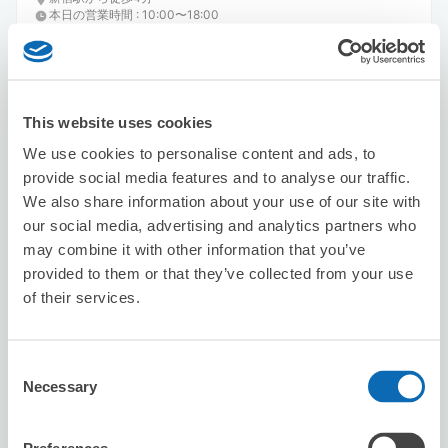
本日の営業時間
:
10:00〜18:00
This website uses cookies
We use cookies to personalise content and ads, to
provide social media features and to analyse our traffic.
保管できる荷物数
We also share information about your use of our site with
スーツケースサイズ
:
バッグサイズ
:
10
10
our social media, advertising and analytics partners who
空き時間
may combine it with other information that you’ve
8/6
木
8/7
金
8/8
土
8/9
日
8/10
月
8/11
火
8/12
水
provided to them or that they’ve collected from your use
of their services.
この店舗を予約する
Consent
Necessary
Selection
一心堂薬局 新宿店