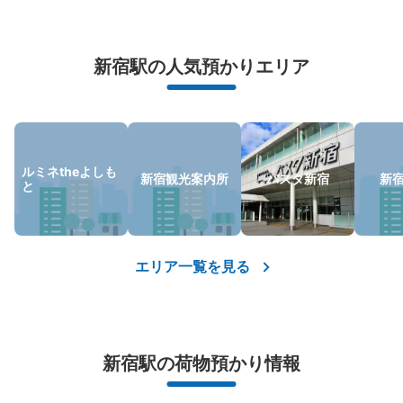
万が一に備えた安心補償
荷物の破損、盗難等万が一に備えた保証も完備で安心
新宿駅の人気預かりエリア
ルミネtheよしも
新宿観光案内所
バスタ新宿
新
と
保管できる荷物数
大
:
23
/
¥700
中
:
23
/
¥500
小
:
28
/
¥400
支払い方法
現金, ICカード
エリア一覧を見る
このコインロッカーの位置を見る
JR新宿駅 東Eコインロッカー
新宿駅の荷物預かり情報
JR新宿駅駅から徒歩分
本日の営業時間
:
04:44
〜
00:44