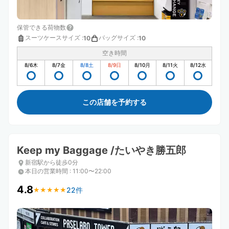
保管できる荷物数
スーツケースサイズ
:
バッグサイズ
:
10
10
空き時間
8/6
木
8/7
金
8/8
土
8/9
日
8/10
月
8/11
火
8/12
水
この店舗を予約する
Keep my Baggage /たいやき勝五郎
新宿駅から徒歩0分
本日の営業時間
:
11:00〜22:00
4.8
22件
★
★
★
★
★
★
★
★
★
★