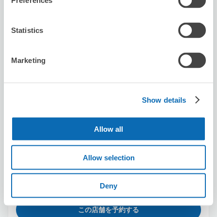
Preferences
新宿駅から徒歩3分
本日の営業時間
:
10:00〜19:00
5.0
Statistics
51件
★
★
★
★
★
★
★
★
★
★
everything was great
Marketing
Show details
Allow all
保管できる荷物数
スーツケースサイズ
:
バッグサイズ
:
4
4
Allow selection
空き時間
8/6
木
8/7
金
8/8
土
8/9
日
8/10
月
8/11
火
8/12
水
Deny
この店舗を予約する