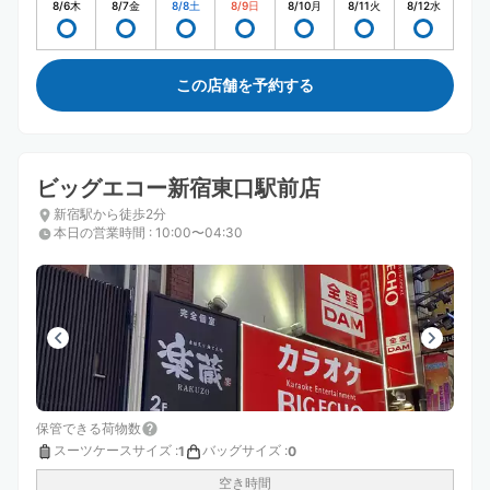
8/6
木
8/7
金
8/8
土
8/9
日
8/10
月
8/11
火
8/12
水
この店舗を予約する
ビッグエコー新宿東口駅前店
新宿駅から徒歩2分
本日の営業時間
:
10:00〜04:30
保管できる荷物数
スーツケースサイズ
:
バッグサイズ
:
1
0
空き時間