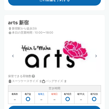
arts 新宿
新宿駅から徒歩2分
本日の営業時間
:
10:00〜18:00
保管できる荷物数
スーツケースサイズ
:
バッグサイズ
:
2
2
空き時間
8/6
木
8/7
金
8/8
土
8/9
日
8/10
月
8/11
火
8/12
水