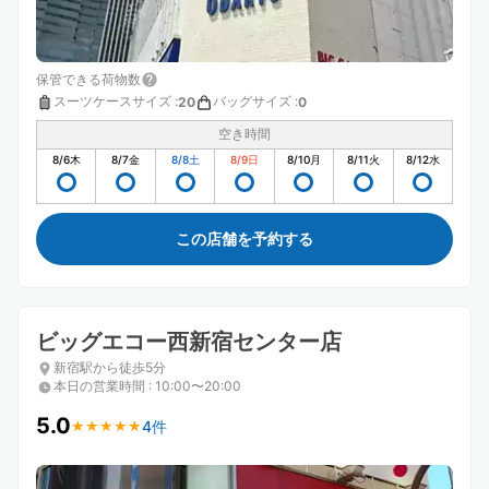
保管できる荷物数
スーツケースサイズ
:
バッグサイズ
:
20
0
空き時間
8/6
木
8/7
金
8/8
土
8/9
日
8/10
月
8/11
火
8/12
水
この店舗を予約する
ビッグエコー西新宿センター店
新宿駅から徒歩5分
本日の営業時間
:
10:00〜20:00
5.0
4件
★
★
★
★
★
★
★
★
★
★