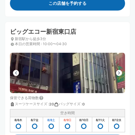
この店舗を予約する
ビッグエコー新宿東口店
新宿駅から徒歩3分
本日の営業時間
:
10:00〜04:30
保管できる荷物数
スーツケースサイズ
:
バッグサイズ
:
20
0
空き時間
8/6
木
8/7
金
8/8
土
8/9
日
8/10
月
8/11
火
8/12
水