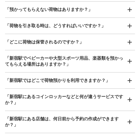
好立地 / 好条件店舗も多数
お店で荷物の写真を

「預かってもらえない荷物はありますか？」
アクセスの良い駅ナカ店舗や24時間営業店舗等も多数提携しています
撮ってもらいチェックイン完了
「荷物を引き取る時は、どうすればいいですか？」
「どこに荷物は保管されるのですか？」
保管できる荷物数
小
:
16
/
¥400
「新宿駅でベビーカーや大型スポーツ用品、楽器類を預かっ
てもらえる場所はありますか？」
支払い方法
現金, ICカード
どんなサイズの荷物もOK
「新宿駅ではどこで荷物預かりを利用できますか？」
このコインロッカーの位置を見る
手ぶらで1日快適に！
楽器、ベビーカー、ゴルフバッグ等、1人が持てる大きさの荷物であればどんなサイズでも
OK
「新宿駅にあるコインロッカーなどと何が違うサービスです
か？」
JR新宿駅 東コインロッカー
「新宿駅にある店舗は、何日前から予約の作成ができます
JR新宿駅駅から徒歩分
本日の営業時間
:
04:44
〜
00:44
か？」
中央東改札入って右