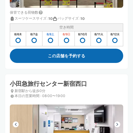
保管できる荷物数
スーツケースサイズ
:
バッグサイズ
:
10
10
空き時間
8/6
木
8/7
金
8/8
土
8/9
日
8/10
月
8/11
火
8/12
水
この店舗を予約する
小田急旅行センター新宿西口
新宿駅から徒歩0分
本日の営業時間
:
08:00〜19:00