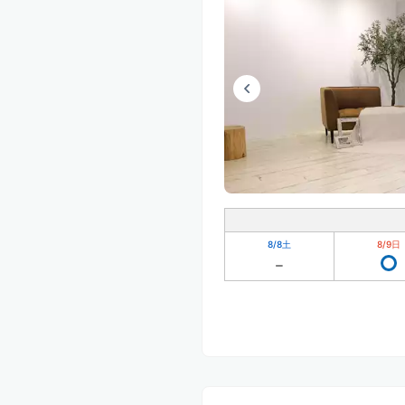
8/8
土
8/9
日