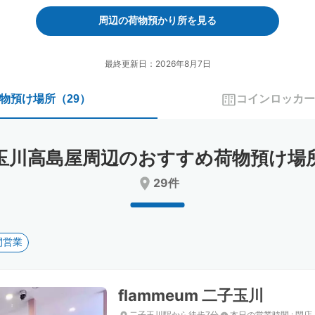
forward
backward
to
to
周辺の荷物預かり所を見る
interact
interact
with
with
the
the
最終更新日：2026年8月7日
calendar
calendar
and
and
物預け場所
（
29
）
コインロッカー
select
select
a
a
date.
date.
Press
Press
玉川高島屋周辺のおすすめ荷物預け場
the
the
question
question
29件
mark
mark
key
key
to
to
get
get
間営業
the
the
keyboard
keyboard
shortcuts
shortcuts
for
for
flammeum 二子玉川
changing
changing
dates.
dates.
二子玉川駅から徒歩7分
本日の営業時間
:
閉店