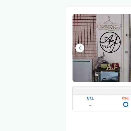
8/8
土
8/9
日