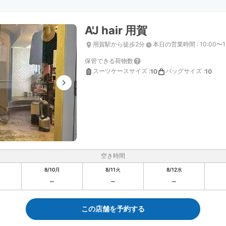
A'J hair 用賀
用賀駅から徒歩2分
本日の営業時間
:
10:00〜1
保管できる荷物数
スーツケースサイズ
:
バッグサイズ
:
10
10
空き時間
8/10
月
8/11
火
8/12
水
この店舗を予約する