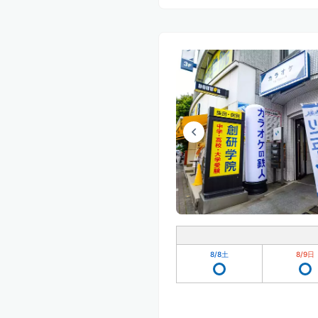
8/8
土
8/9
日