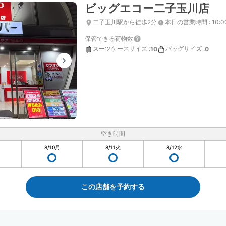
ビッグエコー二子玉川店
二子玉川駅から徒歩2分
本日の営業時間
:
10:
保管できる荷物数
スーツケースサイズ
:
バッグサイズ
:
10
0
空き時間
8/10
月
8/11
火
8/12
水
この店舗を予約する