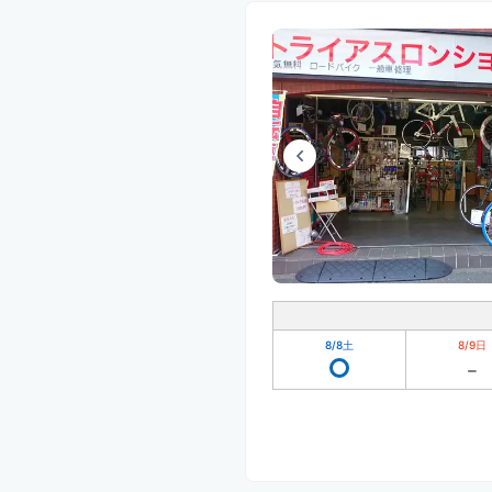
8/8
土
8/9
日