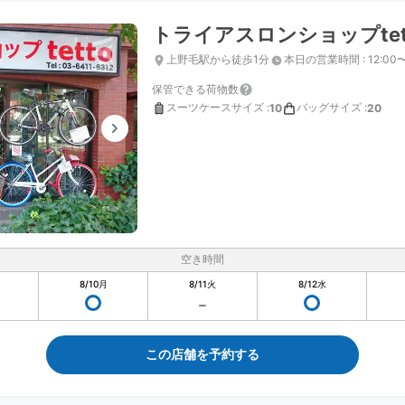
トライアスロンショップtet
上野毛駅から徒歩1分
本日の営業時間
:
12:00
保管できる荷物数
スーツケースサイズ
:
バッグサイズ
:
10
20
空き時間
8/10
月
8/11
火
8/12
水
この店舗を予約する