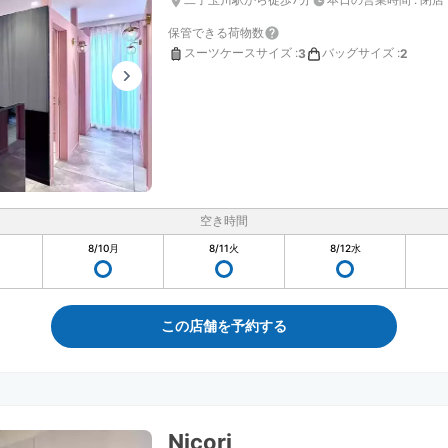
保管できる荷物数
スーツケースサイズ
:
バッグサイズ
:
3
2
空き時間
8/10
月
8/11
火
8/12
水
この店舗を予約する
Nicori