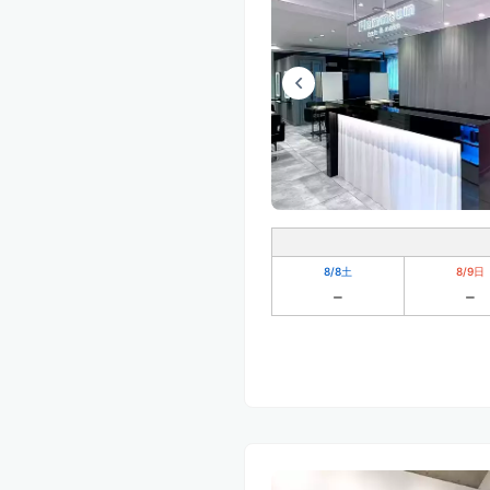
8/8
土
8/9
日