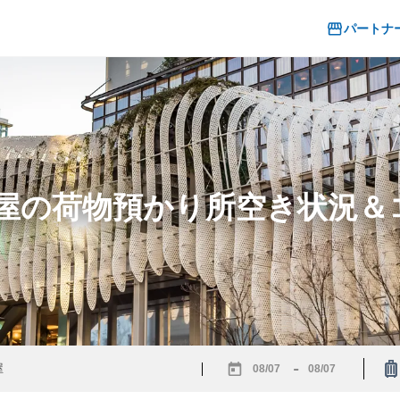
パートナ
島屋の荷物預かり所空き状況
-
Navigate
Navigate