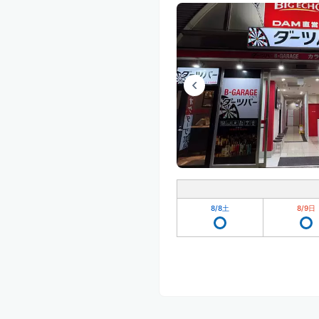
8/8
土
8/9
日