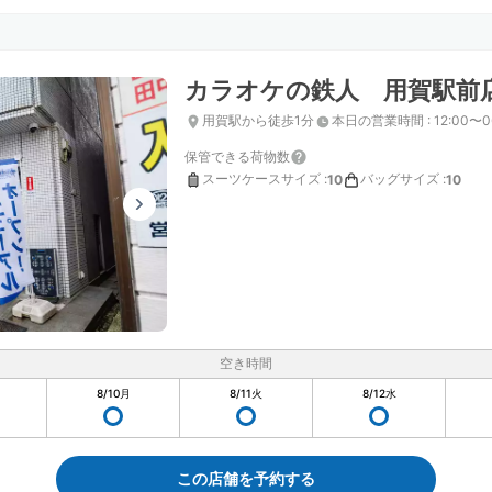
カラオケの鉄人 用賀駅前
用賀駅から徒歩1分
本日の営業時間
:
12:00〜0
保管できる荷物数
スーツケースサイズ
:
バッグサイズ
:
10
10
空き時間
8/10
月
8/11
火
8/12
水
この店舗を予約する