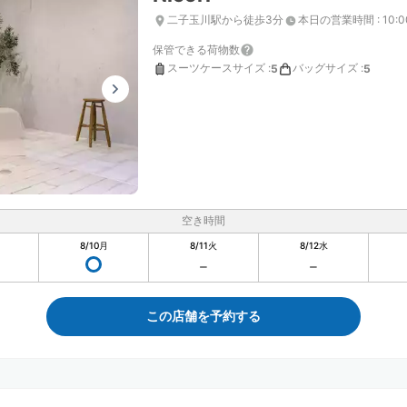
二子玉川駅から徒歩3分
本日の営業時間
:
10:
保管できる荷物数
スーツケースサイズ
:
バッグサイズ
:
5
5
空き時間
8/10
月
8/11
火
8/12
水
この店舗を予約する