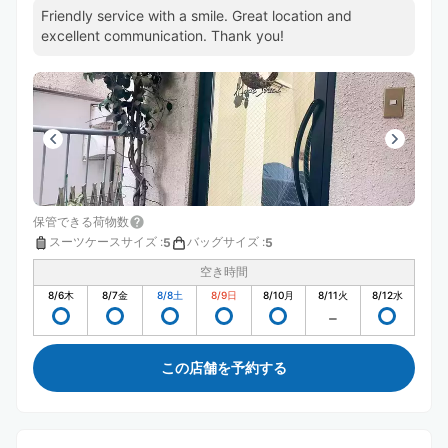
Friendly service with a smile. Great location and
excellent communication. Thank you!
保管できる荷物数
スーツケースサイズ
:
バッグサイズ
:
5
5
空き時間
8/6
木
8/7
金
8/8
土
8/9
日
8/10
月
8/11
火
8/12
水
この店舗を予約する