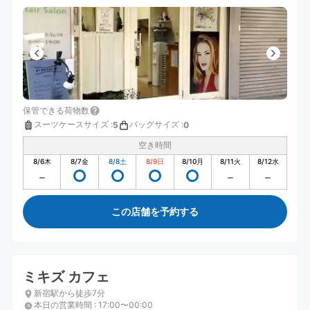
保管できる荷物数
スーツケースサイズ
:
バッグサイズ
:
5
0
空き時間
8/6
木
8/7
金
8/8
土
8/9
日
8/10
月
8/11
火
8/12
水
この店舗を予約する
ミキズ カフェ
新宿駅から徒歩7分
本日の営業時間
:
17:00〜00:00