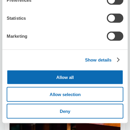
Preferences
この店舗を予約する
Statistics
Marketing
CAFE FLIGHT LOUNGE
下北沢駅から徒歩1分
本日の営業時間
:
10:00〜18:00
Show details
5.0
1件
★
★
★
★
★
★
★
★
★
★
安心してあずけられました。 建物内の4階になります。
Allow all
オシャレなカフェでした。
Allow selection
Deny