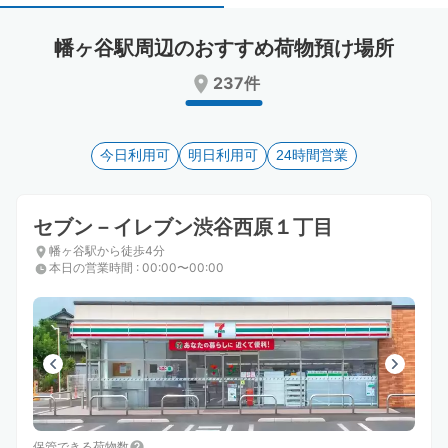
select
select
a
a
幡ヶ谷駅周辺のおすすめ荷物預け場所
date.
date.
Press
Press
237件
the
the
question
question
mark
mark
key
今日利用可
key
明日利用可
24時間営業
to
to
get
get
the
the
セブン－イレブン渋谷西原１丁目
keyboard
keyboard
幡ヶ谷駅から徒歩4分
shortcuts
shortcuts
本日の営業時間
:
00:00〜00:00
for
for
changing
changing
dates.
dates.
保管できる荷物数