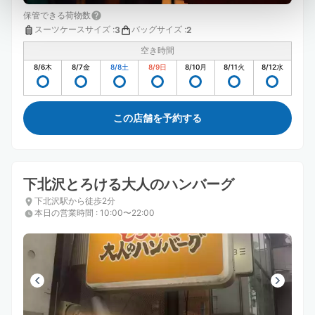
保管できる荷物数
スーツケースサイズ
:
バッグサイズ
:
3
2
空き時間
8/6
木
8/7
金
8/8
土
8/9
日
8/10
月
8/11
火
8/12
水
この店舗を予約する
下北沢とろける大人のハンバーグ
下北沢駅から徒歩2分
本日の営業時間
:
10:00〜22:00