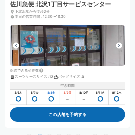
佐川急便 北沢1丁目サービスセンター
下北沢駅から徒歩3分
本日の営業時間
:
12:30〜18:30
保管できる荷物数
スーツケースサイズ
:
バッグサイズ
:
12
0
空き時間
8/6
木
8/7
金
8/8
土
8/9
日
8/10
月
8/11
火
8/12
水
この店舗を予約する