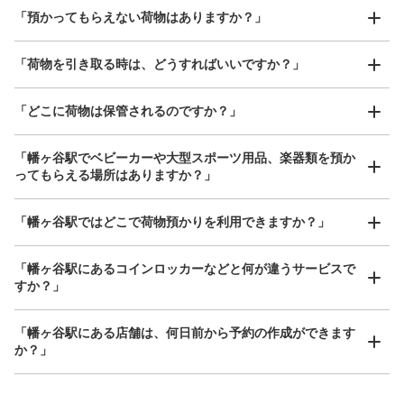
好立地 / 好条件店舗も多数
お店で荷物の写真を

「預かってもらえない荷物はありますか？」
アクセスの良い駅ナカ店舗や24時間営業店舗等も多数提携しています
撮ってもらいチェックイン完了
「荷物を引き取る時は、どうすればいいですか？」
「どこに荷物は保管されるのですか？」
保管できる荷物数
大
:
1
/
¥800
中
:
2
/
¥500
小
:
11
/
¥400
支払い方法
「幡ヶ谷駅でベビーカーや大型スポーツ用品、楽器類を預か
ICカード
ってもらえる場所はありますか？」
このコインロッカーの位置を見る
どんなサイズの荷物もOK
「幡ヶ谷駅ではどこで荷物預かりを利用できますか？」
手ぶらで1日快適に！
楽器、ベビーカー、ゴルフバッグ等、1人が持てる大きさの荷物であればどんなサイズでも
OK
「幡ヶ谷駅にあるコインロッカーなどと何が違うサービスで
すか？」
「幡ヶ谷駅にある店舗は、何日前から予約の作成ができます
か？」