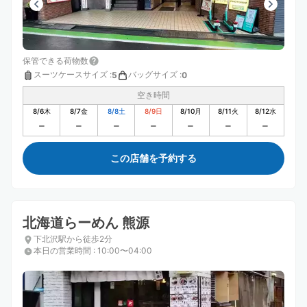
保管できる荷物数
スーツケースサイズ
:
バッグサイズ
:
5
0
空き時間
8/6
木
8/7
金
8/8
土
8/9
日
8/10
月
8/11
火
8/12
水
この店舗を予約する
北海道らーめん 熊源
下北沢駅から徒歩2分
本日の営業時間
:
10:00〜04:00