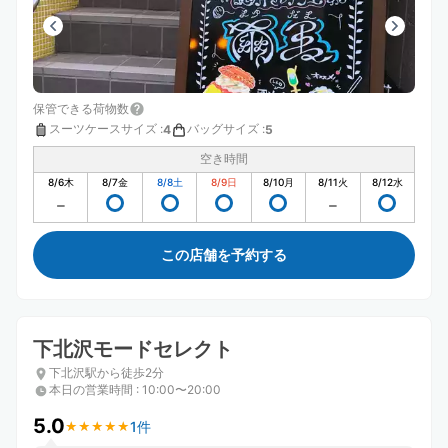
保管できる荷物数
スーツケースサイズ
:
バッグサイズ
:
4
5
空き時間
8/6
木
8/7
金
8/8
土
8/9
日
8/10
月
8/11
火
8/12
水
この店舗を予約する
下北沢モードセレクト
下北沢駅から徒歩2分
本日の営業時間
:
10:00〜20:00
5.0
1件
★
★
★
★
★
★
★
★
★
★