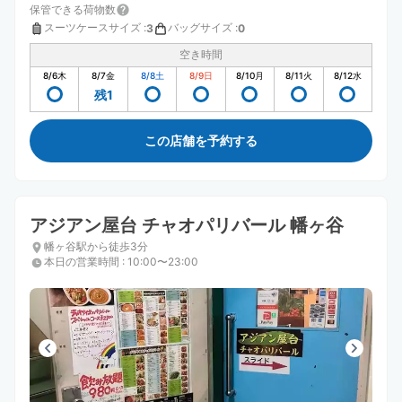
保管できる荷物数
スーツケースサイズ
:
バッグサイズ
:
3
0
空き時間
8/6
木
8/7
金
8/8
土
8/9
日
8/10
月
8/11
火
8/12
水
残1
この店舗を予約する
アジアン屋台 チャオパリバール 幡ヶ谷
幡ヶ谷駅から徒歩3分
本日の営業時間
:
10:00〜23:00