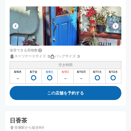
保管できる荷物数
スーツケースサイズ
:
バッグサイズ
:
3
3
空き時間
8/6
木
8/7
金
8/8
土
8/9
日
8/10
月
8/11
火
8/12
水
この店舗を予約する
日香茶
笹塚駅から徒歩8分