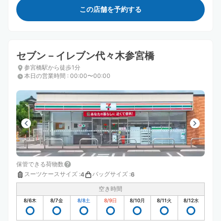
この店舗を予約する
セブン－イレブン代々木参宮橋
参宮橋駅から徒歩1分
本日の営業時間
:
00:00〜00:00
保管できる荷物数
スーツケースサイズ
:
バッグサイズ
:
4
6
空き時間
8/6
木
8/7
金
8/8
土
8/9
日
8/10
月
8/11
火
8/12
水