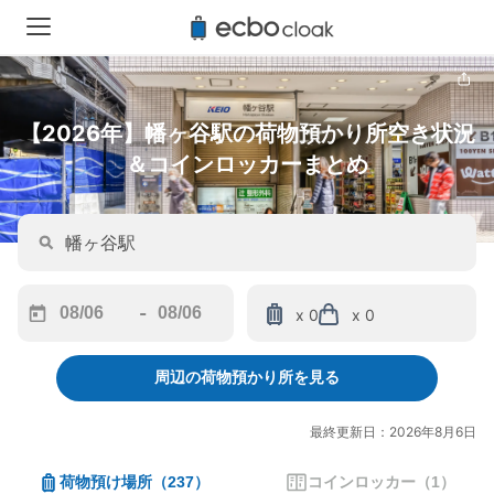
【2026年】幡ヶ谷駅の荷物預かり所空き状況
＆コインロッカーまとめ
-
x 0
x 0
Navigate
Navigate
forward
backward
周辺の荷物預かり所を見る
to
to
interact
interact
with
with
最終更新日：2026年8月6日
the
the
calendar
calendar
荷物預け場所
（
237
）
コインロッカー
（
1
）
and
and