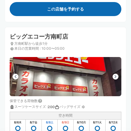
この店舗を予約する
ビッグエコー方南町店
方南町駅から徒歩1分
本日の営業時間
:
10:00〜05:00
保管できる荷物数
スーツケースサイズ
:
バッグサイズ
:
200
0
空き時間
8/6
木
8/7
金
8/8
土
8/9
日
8/10
月
8/11
火
8/12
水