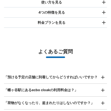
使い方を見る
4つの特徴を見る
料金プランを見る
バッグサイズ
¥500
/
日
最大辺が45cm未満の大きさのお荷物（リュック、ハンド
よくあるご質問
バッグ、お手荷物など）
スマホからお店と日時を

全国1,000箇所以上と提携
指定して事前予約
京王線幡ヶ谷駅改札外コインロッカー
北は北海道から南は沖縄まで都市部を中心に全国で利用可能なサービスです
京王線幡ヶ谷駅駅から徒歩0分
スーツケースサイズ
本日の営業時間
:
05:00
〜
00:30
¥800
「預ける予定の店舗に到着してからどうすればいいですか？
/
日
幡ヶ谷駅改札を出て左に20mほど先のコインロッカーにな
ります。幡ヶ谷駅は改札口が一つです。
最大辺が45cm以上の大きさのお荷物（スーツケース、楽
「幡ヶ谷駅にあるecbo cloakの利用料金は？」
器、ベビーカーなど）
「荷物がなくなったり、盗まれたりはしないのですか？」