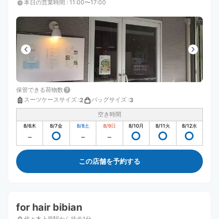
本日の営業時間
:
11:00〜17:00
保管できる荷物数
スーツケースサイズ
:
バッグサイズ
:
2
3
空き時間
8/6
木
8/7
金
8/8
土
8/9
日
8/10
月
8/11
火
8/12
水
この店舗を予約する
for hair bibian
代々木上原駅から徒歩1分