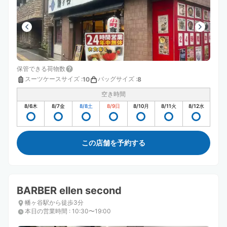
保管できる荷物数
スーツケースサイズ
:
バッグサイズ
:
10
8
空き時間
8/6
木
8/7
金
8/8
土
8/9
日
8/10
月
8/11
火
8/12
水
この店舗を予約する
BARBER ellen second
幡ヶ谷駅から徒歩3分
本日の営業時間
:
10:30〜19:00