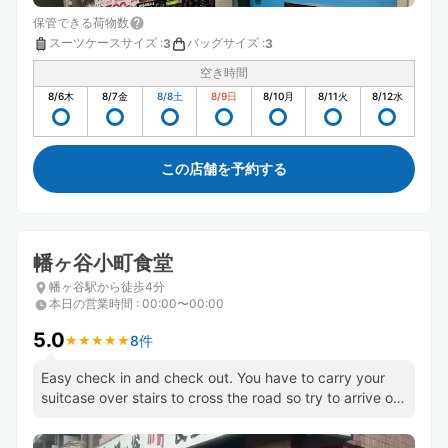
保管できる荷物数
スーツケースサイズ
:
バッグサイズ
:
3
3
空き時間
8/6
木
8/7
金
8/8
土
8/9
日
8/10
月
8/11
火
8/12
水
この店舗を予約する
幡ヶ谷小町食堂
幡ヶ谷駅から徒歩4分
本日の営業時間
:
00:00〜00:00
5.0
8件
★
★
★
★
★
★
★
★
★
★
Easy check in and check out. You have to carry your
suitcase over stairs to cross the road so try to arrive on
the right