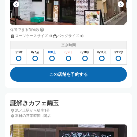
保管できる荷物数
スーツケースサイズ
:
バッグサイズ
:
3
0
空き時間
8/6
木
8/7
金
8/8
土
8/9
日
8/10
月
8/11
火
8/12
水
この店舗を予約する
謎解きカフェ繭玉
池ノ上駅から徒歩1分
本日の営業時間
:
閉店