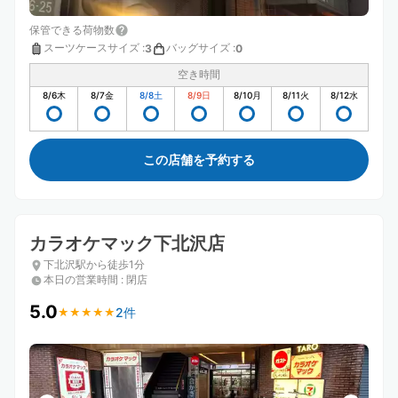
保管できる荷物数
スーツケースサイズ
:
バッグサイズ
:
3
0
空き時間
8/6
木
8/7
金
8/8
土
8/9
日
8/10
月
8/11
火
8/12
水
この店舗を予約する
カラオケマック下北沢店
下北沢駅から徒歩1分
本日の営業時間
:
閉店
5.0
2件
★
★
★
★
★
★
★
★
★
★