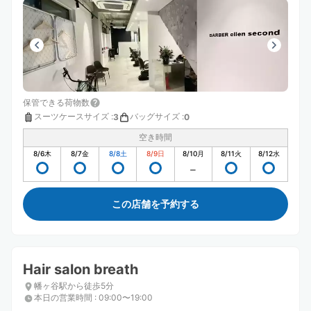
保管できる荷物数
スーツケースサイズ
:
バッグサイズ
:
3
0
空き時間
8/6
木
8/7
金
8/8
土
8/9
日
8/10
月
8/11
火
8/12
水
この店舗を予約する
Hair salon breath
幡ヶ谷駅から徒歩5分
本日の営業時間
:
09:00〜19:00