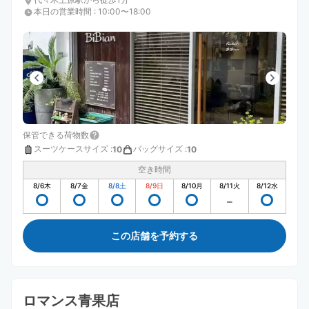
本日の営業時間
:
10:00〜18:00
保管できる荷物数
スーツケースサイズ
:
バッグサイズ
:
10
10
空き時間
8/6
木
8/7
金
8/8
土
8/9
日
8/10
月
8/11
火
8/12
水
この店舗を予約する
ロマンス青果店