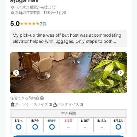
ajuga hair
代々木八幡駅から徒歩1分
本日の営業時間
:
11:00〜18:00
5.0
2件
★
★
★
★
★
★
★
★
★
★
My pick-up time was off but host was accommodating.
Elevator helped with luggages. Only steps to both
Yoyogi stations.
保管できる荷物数
スーツケースサイズ
:
バッグサイズ
:
8
8
空き時間
8/6
木
8/7
金
8/8
土
8/9
日
8/10
月
8/11
火
8/12
水