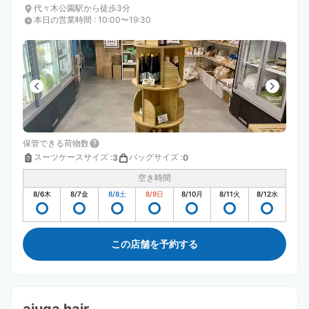
代々木公園駅から徒歩3分
本日の営業時間
:
10:00〜19:30
保管できる荷物数
スーツケースサイズ
:
バッグサイズ
:
3
0
空き時間
8/6
木
8/7
金
8/8
土
8/9
日
8/10
月
8/11
火
8/12
水
この店舗を予約する