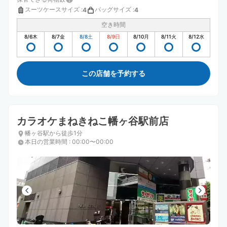
スーツケースサイズ
:
バッグサイズ
:
4
4
空き時間
8/6
木
8/7
金
8/8
土
8/9
日
8/10
月
8/11
火
8/12
水
この店舗を予約する
カラオケまねきねこ幡ヶ谷駅前店
幡ヶ谷駅から徒歩1分
本日の営業時間
:
00:00〜00:00