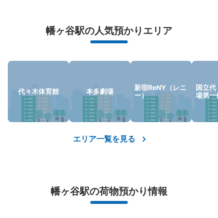
万が一に備えた安心補償
幡ヶ谷駅の人気預かりエリア
荷物の破損、盗難等万が一に備えた保証も完備で安心
新宿ReNY（レニ
国立代
代々木体育館
本多劇場
ー）
場第一
エリア一覧を見る
幡ヶ谷駅の荷物預かり情報