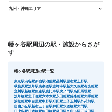
徳島県
香川県
愛媛県
高知県
九州・沖縄エリア
福岡県
佐賀県
長崎県
熊本県
大分県
宮崎県
鹿児島県
沖縄県
幡ヶ谷駅周辺の駅・施設からさが
す
幡ヶ谷駅周辺の駅一覧
東京駅
渋谷駅
新宿駅
池袋駅
品川駅
原宿駅
上野駅
秋葉原駅
浅草駅
表参道駅
吉祥寺駅
新大久保駅
有楽町駅
立川駅
新橋駅
銀座駅
恵比寿駅
虎ノ門駅
高田馬場駅
浅草橋駅
北千住駅
六本木駅
永田町駅
錦糸町駅
大手町駅
浜松町駅
中目黒駅
中野駅
町田駅
二子玉川駅
外苑前駅
自由が丘駅
新宿三丁目駅
神田駅
水道橋駅
大門駅
日比谷駅
日本橋駅
飯田橋駅
蒲田駅
九段下駅
五反田駅