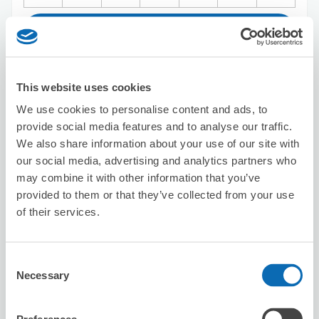
この店舗を予約する
This website uses cookies
セブン－イレブン方南
We use cookies to personalise content and ads, to
方南町駅から徒歩3分
provide social media features and to analyse our traffic.
本日の営業時間
:
00:00〜00:00
We also share information about your use of our site with
our social media, advertising and analytics partners who
may combine it with other information that you’ve
provided to them or that they’ve collected from your use
of their services.
保管できる荷物数
Consent
スーツケースサイズ
:
バッグサイズ
:
3
3
Necessary
Selection
空き時間
8/6
木
8/7
金
8/8
土
8/9
日
8/10
月
8/11
火
8/12
水