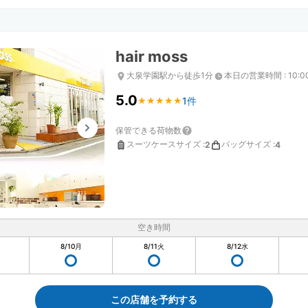
hair moss
大泉学園駅から徒歩1分
本日の営業時間
:
10:0
5.0
1件
★
★
★
★
★
★
★
★
★
★
保管できる荷物数
スーツケースサイズ
:
バッグサイズ
:
2
4
空き時間
8/10
月
8/11
火
8/12
水
この店舗を予約する