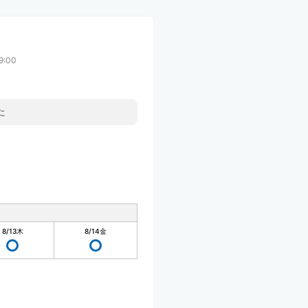
9:00
た
8/13
木
8/14
金