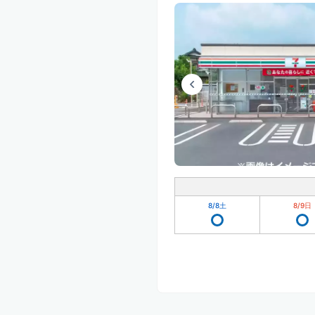
8/8
土
8/9
日