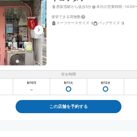
西荻窪駅から徒歩5分
本日の営業時間
:
14:00
保管できる荷物数
スーツケースサイズ
:
バッグサイズ
:
1
3
空き時間
8/10
月
8/11
火
8/12
水
この店舗を予約する