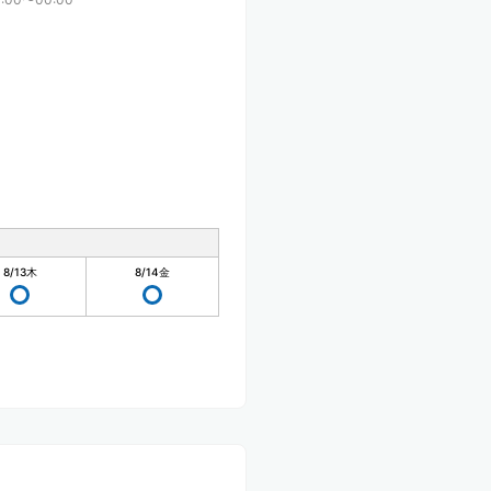
8/13
木
8/14
金