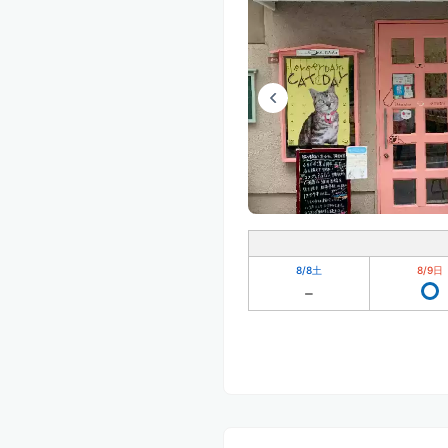
8/8
土
8/9
日