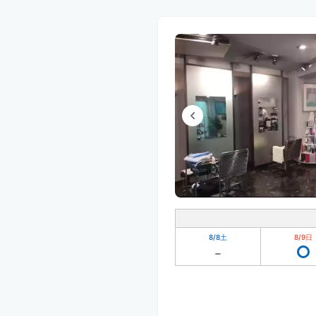
8/8
土
8/9
日