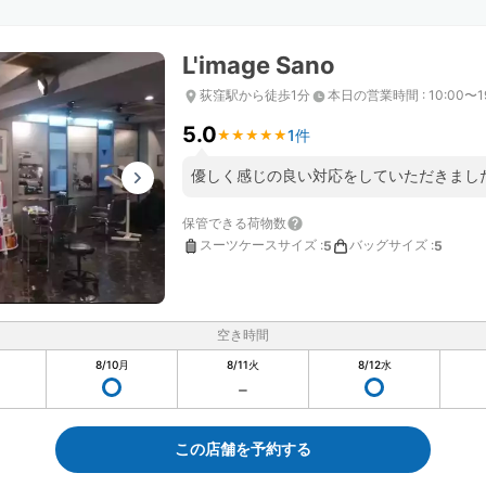
L'image Sano
荻窪駅から徒歩1分
本日の営業時間
:
10:00〜1
5.0
1件
★
★
★
★
★
★
★
★
★
★
優しく感じの良い対応をしていただきまし
保管できる荷物数
スーツケースサイズ
:
バッグサイズ
:
5
5
空き時間
8/10
月
8/11
火
8/12
水
この店舗を予約する