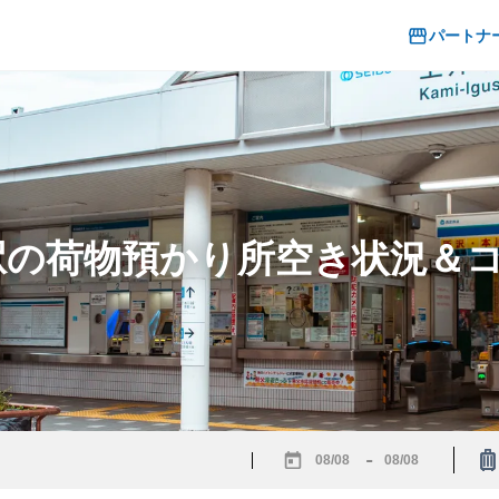
パートナ
草駅の荷物預かり所空き状況＆
-
Navigate
Navigate