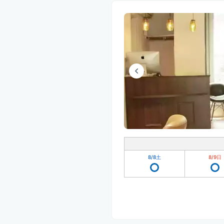
8/8
土
8/9
日