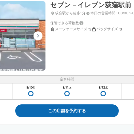
セブン－イレブン荻窪駅前
荻窪駅から徒歩1分
本日の営業時間
:
00:00〜0
保管できる荷物数
スーツケースサイズ
:
バッグサイズ
:
3
3
空き時間
8/10
月
8/11
火
8/12
水
この店舗を予約する