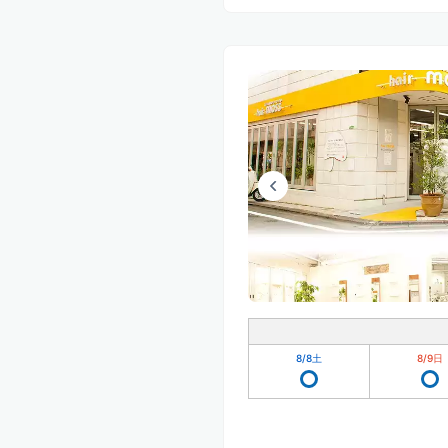
8/8
土
8/9
日