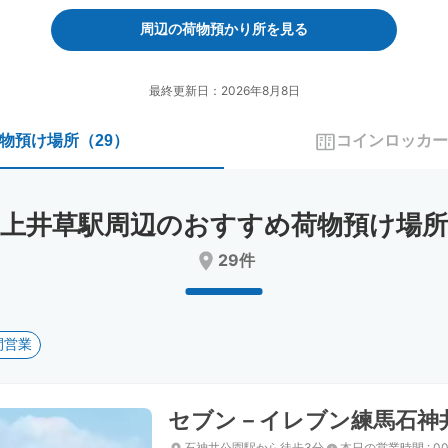
forward
backward
to
to
周辺の荷物預かり所を見る
interact
interact
with
with
the
the
最終更新日：2026年8月8日
calendar
calendar
and
and
物預け場所
（
29
）
コインロッカー
select
select
a
a
date.
date.
Press
Press
上井草駅周辺のおすすめ荷物預け場所
the
the
question
question
29件
mark
mark
key
key
to
to
get
get
間営業
the
the
keyboard
keyboard
shortcuts
shortcuts
for
for
セブン－イレブン練馬石神
changing
changing
dates.
dates.
石神井公園駅から徒歩3分
本日の営業時間
:
00