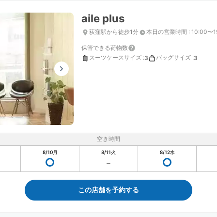
aile plus
荻窪駅から徒歩1分
本日の営業時間
:
10:00〜1
保管できる荷物数
スーツケースサイズ
:
バッグサイズ
:
3
3
空き時間
8/10
月
8/11
火
8/12
水
この店舗を予約する