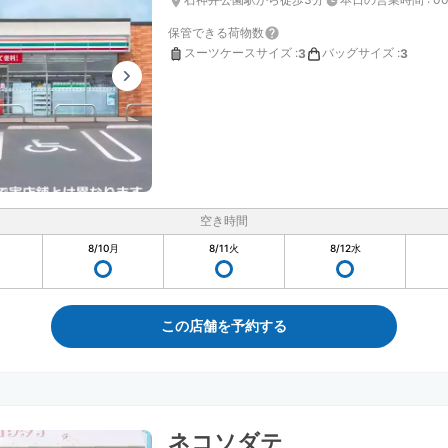
保管できる荷物数
スーツケースサイズ
:
バッグサイズ
:
3
3
空き時間
8/10
月
8/11
火
8/12
水
この店舗を予約する
ネコソダテ