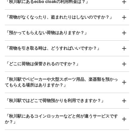
「秋川駅にあるecbo cloakの利用料金は？」
器、ベビーカーなど）
「荷物がなくなったり、盗まれたりはしないのですか？」
好立地 / 好条件店舗も多数
お店で荷物の写真を

「預かってもらえない荷物はありますか？」
アクセスの良い駅ナカ店舗や24時間営業店舗等も多数提携しています
撮ってもらいチェックイン完了
「荷物を引き取る時は、どうすればいいですか？」
「どこに荷物は保管されるのですか？」
「秋川駅でベビーカーや大型スポーツ用品、楽器類を預かっ
てもらえる場所はありますか？」
どんなサイズの荷物もOK
「秋川駅ではどこで荷物預かりを利用できますか？」
手ぶらで1日快適に！
楽器、ベビーカー、ゴルフバッグ等、1人が持てる大きさの荷物であればどんなサイズでも
OK
「秋川駅にあるコインロッカーなどと何が違うサービスです
か？」