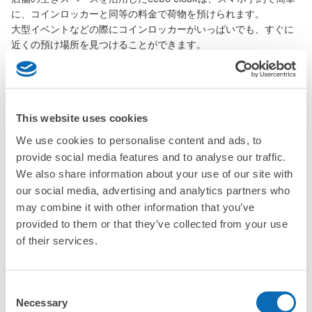
に、コインロッカーと同等の料金で荷物を預けられます。

大型イベントなどの際にコインロッカーがいっぱいでも、すぐに
近くの預け場所を見つけることができます。
秋川駅の観光情報について
This website uses cookies
We use cookies to personalise content and ads, to
provide social media features and to analyse our traffic.
秋川駅は、東京都西部に位置する美しい自然環境に囲まれ
We also share information about your use of our site with
た駅です。駅周辺には、美しい山々や清流が広がり、四季
our social media, advertising and analytics partners who
折々の風景を楽しむことができます。また、温泉地として
may combine it with other information that you’ve
も知られており、心身を癒すことができる温泉施設も多く
provided to them or that they’ve collected from your use
あります。駅からは、美しい散策路やハイキングコースが
of their services.
整備されており、自然の中でのんびりと過ごすことができ
ます。また、駅周辺には、地元の特産品やお土産を買うこ
とができるお店もあります。秋川駅は、都心からのアクセ
Consent
スも良く、自然を満喫しながらリラックスした時間を過ご
Necessary
Selection
すことができる場所です。初めて来る観光客にとっても分