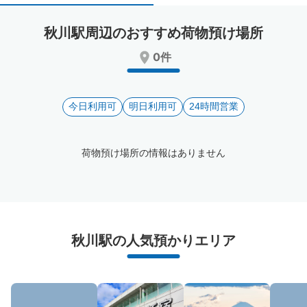
select
select
a
a
秋川駅周辺のおすすめ荷物預け場所
date.
date.
Press
Press
0件
the
the
question
question
mark
mark
key
今日利用可
key
明日利用可
24時間営業
to
to
get
get
the
the
荷物預け場所の情報はありません
keyboard
keyboard
shortcuts
shortcuts
for
for
changing
changing
dates.
dates.
秋川駅周辺のおすすめコインロッカー
秋川駅の人気預かりエリア
1件