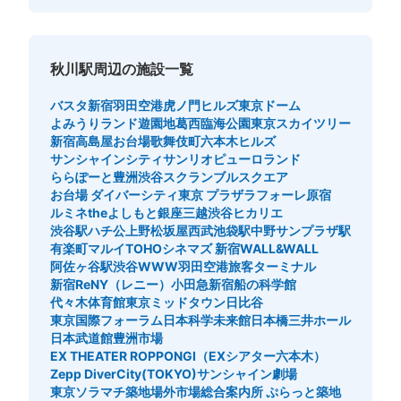
秋川駅周辺の施設一覧
バスタ新宿
羽田空港
虎ノ門ヒルズ
東京ドーム
よみうりランド遊園地
葛西臨海公園
東京スカイツリー
新宿高島屋
お台場
歌舞伎町
六本木ヒルズ
サンシャインシティ
サンリオピューロランド
ららぽーと豊洲
渋谷スクランブルスクエア
お台場 ダイバーシティ東京 プラザ
ラフォーレ原宿
ルミネtheよしもと
銀座三越
渋谷ヒカリエ
渋谷駅ハチ公
上野松坂屋
西武池袋駅
中野サンプラザ駅
有楽町マルイ
TOHOシネマズ 新宿
WALL&WALL
阿佐ヶ谷駅
渋谷WWW
羽田空港旅客ターミナル
新宿ReNY（レニー）
小田急新宿
船の科学館
代々木体育館
東京ミッドタウン日比谷
東京国際フォーラム
日本科学未来館
日本橋三井ホール
日本武道館
豊洲市場
EX THEATER ROPPONGI（EXシアター六本木）
Zepp DiverCity(TOKYO)
サンシャイン劇場
東京ソラマチ
築地場外市場総合案内所 ぷらっと築地