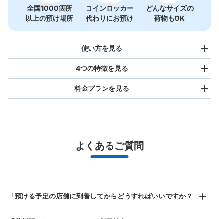
JR秋川駅改札内コインロッカー
全国1000箇所
コインロッカー
どんなサイズの
以上の預け場所
代わりにお預け
荷物もOK
JR秋川駅駅から徒歩0分
本日の営業時間
:
05:00
〜
23:59
1番ホームへ向かう通路上にあります。
使い方を見る
4つの特徴を見る
料金プランを見る
バッグサイズ
¥500
/
日
最大辺が45cm未満の大きさのお荷物（リュック、ハンド
よくあるご質問
バッグ、お手荷物など）
スマホからお店と日時を

全国1,000箇所以上と提携
保管できる荷物数
指定して事前予約
中
:
3
/
¥500
小
:
5
/
¥400
北は北海道から南は沖縄まで都市部を中心に全国で利用可能なサービスです
支払い方法
スーツケースサイズ
現金
¥800
「預ける予定の店舗に到着してからどうすればいいですか？
/
日
このコインロッカーの位置を見る
最大辺が45cm以上の大きさのお荷物（スーツケース、楽