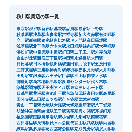
秋川駅周辺の駅一覧
東京駅
渋谷駅
新宿駅
池袋駅
品川駅
原宿駅
上野駅
秋葉原駅
浅草駅
表参道駅
吉祥寺駅
新大久保駅
有楽町駅
立川駅
新橋駅
銀座駅
恵比寿駅
虎ノ門駅
高田馬場駅
浅草橋駅
北千住駅
六本木駅
永田町駅
錦糸町駅
大手町駅
浜松町駅
中目黒駅
中野駅
町田駅
二子玉川駅
外苑前駅
自由が丘駅
新宿三丁目駅
神田駅
水道橋駅
大門駅
日比谷駅
日本橋駅
飯田橋駅
蒲田駅
九段下駅
五反田駅
三軒茶屋駅
三鷹駅
神保町駅
赤羽駅
赤坂見附駅
大井町駅
田町駅
東銀座駅
八王子駅
目黒駅
押上駅
御茶ノ水駅
御徒町駅
新木場駅
赤坂駅
多摩センター駅
代々木駅
築地駅
調布駅
天王洲アイル駅
東京テレポート駅
日暮里駅
豊洲駅
溜池山王駅
京急蒲田駅
高円寺駅
高尾駅
国分寺駅
三田駅
四ツ谷駅
市ヶ谷駅
西武新宿駅
青山一丁目駅
大崎駅
大森駅
大塚駅
東新宿駅
八丁堀駅
明治神宮前駅
綾瀬駅
王子駅
荻窪駅
霞ヶ関駅
茅場町駅
後楽園駅
国際展示場駅
新小岩駅
人形町駅
西新宿駅
西日暮里駅
巣鴨駅
代々木公園
代官山駅
武蔵境駅
両国駅
練馬駅
奥多摩駅
葛西臨海公園駅
京成曳舟駅
駒沢大学駅