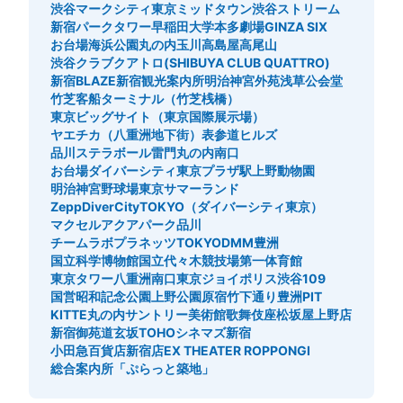
渋谷マークシティ
東京ミッドタウン
渋谷ストリーム
新宿パークタワー
早稲田大学
本多劇場
GINZA SIX
お台場海浜公園
丸の内
玉川高島屋
高尾山
渋谷クラブクアトロ(SHIBUYA CLUB QUATTRO)
新宿BLAZE
新宿観光案内所
明治神宮外苑
浅草公会堂
竹芝客船ターミナル（竹芝桟橋）
東京ビッグサイト（東京国際展示場）
ヤエチカ（八重洲地下街）
表参道ヒルズ
品川ステラボール
雷門
丸の内南口
お台場ダイバーシティ東京プラザ駅
上野動物園
明治神宮野球場
東京サマーランド
ZeppDiverCityTOKYO（ダイバーシティ東京）
マクセルアクアパーク品川
チームラボプラネッツTOKYODMM豊洲
国立科学博物館
国立代々木競技場第一体育館
東京タワー
八重洲南口
東京ジョイポリス
渋谷109
国営昭和記念公園
上野公園
原宿竹下通り
豊洲PIT
KITTE丸の内
サントリー美術館
歌舞伎座
松坂屋上野店
新宿御苑
道玄坂
TOHOシネマズ新宿
小田急百貨店新宿店
EX THEATER ROPPONGI
総合案内所「ぷらっと築地」