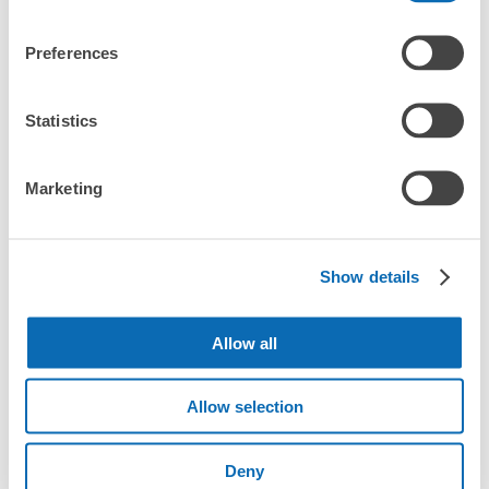
かりやすい場所であり、自然と触れ合いたい方にはぴった
りのスポットです。
Preferences
Statistics
サクサク快適！まずはアプリをダ
ウンロード！
Marketing
Show details
Allow all
エリア
Allow selection
北海道・東北エリア
北海道
青森県
岩手県
宮城県
秋田県
山形県
福島県
Deny