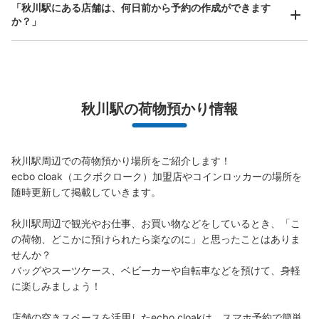
「秋川駅にある店舗は、何日前から予約の作成ができます
か？」
万が一に備えた安心補償
荷物の破損、盗難等万が一に備えた保証も完備で安心
秋川駅の荷物預かり情報
秋川駅周辺での荷物預かり場所をご紹介します！

ecbo cloak（エクボクローク）加盟店やコインロッカーの場所を
随時更新して掲載していきます。

秋川駅周辺で観光やお仕事、お買い物などをしているとき、「こ
の荷物、どこかに預けられたら楽なのに」と思ったことはありま
せんか？

バッグやスーツケース、ベビーカーや自転車などを預けて、身軽
に楽しみましょう！

店舗の空きスペースを活用したecbo cloakは、スマホ予約で簡単