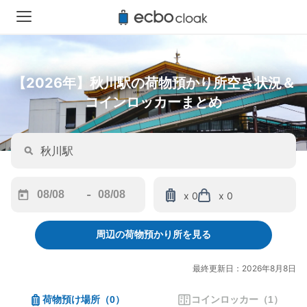
【2026年】秋川駅の荷物預かり所空き状況＆
コインロッカーまとめ
-
x 0
x 0
Navigate
Navigate
forward
backward
周辺の荷物預かり所を見る
to
to
interact
interact
with
with
最終更新日：2026年8月8日
the
the
calendar
calendar
荷物預け場所
（
0
）
コインロッカー
（
1
）
and
and