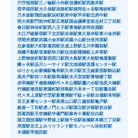
穴守稲荷駅
三ノ輪駅
小作駅
信濃町駅
西新井駅
西早稲田駅
大久保駅
淡路町駅
南阿佐ヶ谷駅
南砂町駅
乃木坂駅
飛田給駅
浜町駅
府中駅
平井駅
北府中駅
明大前駅
門前仲町駅
広尾駅
国会議事堂前
志村三丁目駅
春日駅
神谷町駅
西八王子駅
青海駅
赤羽岩淵駅
大江戸線新宿駅
下北沢駅
谷保駅
東久留米駅
東小金井駅
浮間舟渡駅
武蔵小金井駅
武蔵小山駅
分倍河原駅
北参道駅
六町駅
葛西駅
京成上野駅
玉川学園前駅
高幡不動駅
笹塚駅
秋川駅
住吉駅
曙橋駅
上井草駅
上野御徒町駅
新宿西口駅
西大島駅
東大前駅
梅屋敷駅
幡ヶ谷駅
品川シーサイド駅
北池袋駅
流通センター駅
ゆりかもめ新橋駅
亀有駅
久米川駅
京王線新宿駅
駒込駅
高井戸駅
四ツ木駅
新馬場駅
水天宮前駅
青物横丁駅
赤羽橋駅
千歳船橋駅
代々木公園駅
鷹の台駅
池尻大橋駅
竹橋駅
潮見駅
東陽町駅
拝島駅
六本木一丁目駅
鶯谷駅
代々木上原駅
竹芝駅
新豊洲駅
千駄ヶ谷駅
台場駅
有明駅
京王多摩センター駅
高尾山口駅
三越前駅
亀戸駅
銀座一丁目駅
虎ノ門ヒルズ駅
国立駅
汐留駅
初台駅
西葛西駅
天空橋駅
半蔵門駅
麻布十番駅
目白駅
国立競技場駅
中野坂上駅
南千住駅
板橋駅
本郷三丁目駅
用賀駅
京王よみうりランド駅
モノレール浜松町駅
木場駅
早稲田駅