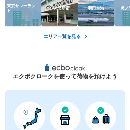
東京サマーラン
バスタ新宿
羽田空港
虎ノ
ド
エリア一覧を見る
エクボクロークを使って荷物を預けよう