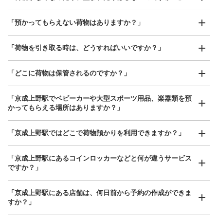
好立地 / 好条件店舗も多数
お店で荷物の写真を

「預かってもらえない荷物はありますか？」
アクセスの良い駅ナカ店舗や24時間営業店舗等も多数提携しています
撮ってもらいチェックイン完了
「荷物を引き取る時は、どうすればいいですか？」
保管できる荷物数
「どこに荷物は保管されるのですか？」
大
:
4
/
¥500
中
:
6
/
¥300
小
:
30
/
¥200
支払い方法
現金
「京成上野駅でベビーカーや大型スポーツ用品、楽器類を預
かってもらえる場所はありますか？」
このコインロッカーの位置を見る
どんなサイズの荷物もOK
「京成上野駅ではどこで荷物預かりを利用できますか？」
手ぶらで1日快適に！
楽器、ベビーカー、ゴルフバッグ等、1人が持てる大きさの荷物であればどんなサイズでも
OK
「京成上野駅にあるコインロッカーなどと何が違うサービス
上野公園京成上野駅裏コインロッカー
ですか？」
京成線京成上野駅駅から徒歩2分
本日の営業時間
:
05:00
〜
01:00
「京成上野駅にある店舗は、何日前から予約の作成ができま
上野公園の京成上野駅の裏辺りに設置、24時間営業、12
すか？」
時間毎に料金加算