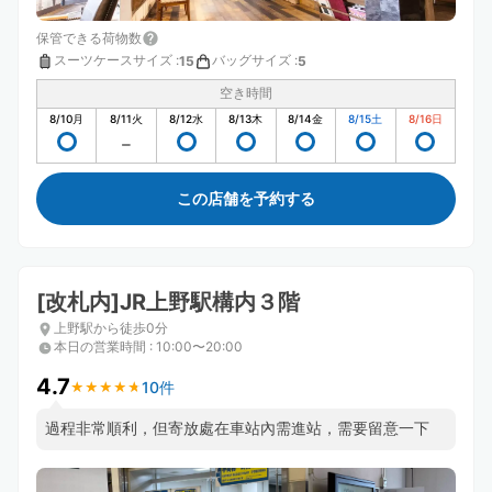
保管できる荷物数
スーツケースサイズ
:
バッグサイズ
:
15
5
空き時間
8/10
月
8/11
火
8/12
水
8/13
木
8/14
金
8/15
土
8/16
日
この店舗を予約する
[改札内]JR上野駅構内３階
上野駅から徒歩0分
本日の営業時間
:
10:00〜20:00
4.7
10件
★
★
★
★
★
★
★
★
★
★
過程非常順利，但寄放處在車站內需進站，需要留意一下