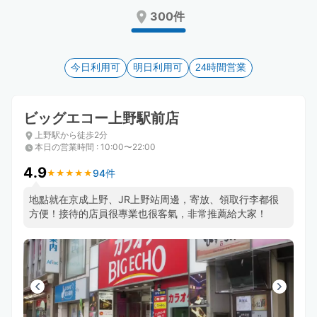
Press
Press
300件
the
the
question
question
mark
mark
key
今日利用可
key
明日利用可
24時間営業
to
to
get
get
the
the
ビッグエコー上野駅前店
keyboard
keyboard
上野駅から徒歩2分
shortcuts
shortcuts
本日の営業時間
:
10:00〜22:00
for
for
changing
changing
4.9
94件
★
★
★
★
★
★
★
★
★
★
dates.
dates.
地點就在京成上野、JR上野站周邊，寄放、領取行李都很
方便！接待的店員很專業也很客氣，非常推薦給大家！