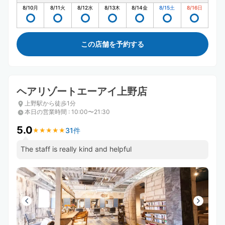
8/10
月
8/11
火
8/12
水
8/13
木
8/14
金
8/15
土
8/16
日
この店舗を予約する
ヘアリゾートエーアイ上野店
上野駅から徒歩1分
本日の営業時間
:
10:00〜21:30
5.0
31件
★
★
★
★
★
★
★
★
★
★
The staff is really kind and helpful