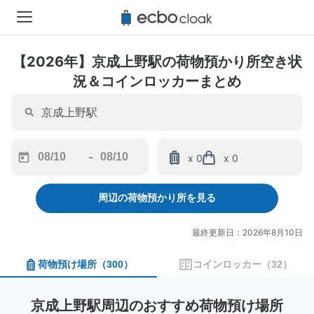
【2026年】京成上野駅の荷物預かり所空き状
況＆コインロッカーまとめ
-
x 0
x 0
Navigate
Navigate
forward
backward
周辺の荷物預かり所を見る
to
to
interact
interact
with
with
最終更新日：2026年8月10日
the
the
calendar
calendar
荷物預け場所
（
300
）
コインロッカー
（
32
）
and
and
select
select
a
a
京成上野駅周辺のおすすめ荷物預け場所
date.
date.