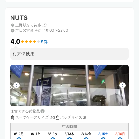
NUTS
上野駅から徒歩5分
本日の営業時間
:
10:00〜22:00
4.0
8件
★
★
★
★
★
★
★
★
★
★
行方便使用
保管できる荷物数
スーツケースサイズ
:
バッグサイズ
:
10
5
空き時間
8/10
月
8/11
火
8/12
水
8/13
木
8/14
金
8/15
土
8/16
日