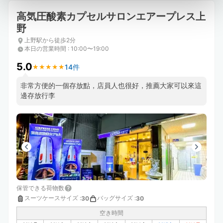
高気圧酸素カプセルサロンエアープレス上
野
上野駅から徒歩2分
本日の営業時間
:
10:00〜19:00
5.0
14件
★
★
★
★
★
★
★
★
★
★
非常方便的一個存放點，店員人也很好，推薦大家可以來這
邊存放行李
保管できる荷物数
スーツケースサイズ
:
バッグサイズ
:
30
30
空き時間