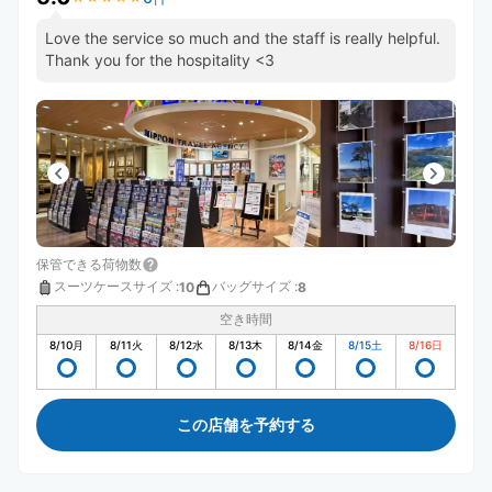
Love the service so much and the staff is really helpful.
Thank you for the hospitality <3
保管できる荷物数
スーツケースサイズ
:
バッグサイズ
:
10
8
空き時間
8/10
月
8/11
火
8/12
水
8/13
木
8/14
金
8/15
土
8/16
日
この店舗を予約する