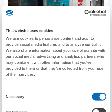
This website uses cookies
保管できる荷物数
スーツケースサイズ
:
バッグサイズ
:
10
0
We use cookies to personalise content and ads, to
provide social media features and to analyse our traffic.
空き時間
We also share information about your use of our site with
8/10
月
8/11
火
8/12
水
8/13
木
8/14
金
8/15
土
8/16
日
our social media, advertising and analytics partners who
may combine it with other information that you’ve
provided to them or that they’ve collected from your use
この店舗を予約する
of their services.
hotel aima
Consent
Necessary
Selection
上野駅から徒歩3分
本日の営業時間
:
24時間営業
5.0
8件
★
★
★
★
★
★
★
★
★
★