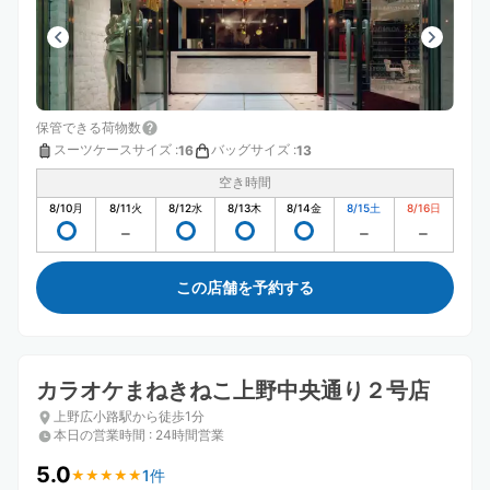
保管できる荷物数
スーツケースサイズ
:
バッグサイズ
:
16
13
空き時間
8/10
月
8/11
火
8/12
水
8/13
木
8/14
金
8/15
土
8/16
日
この店舗を予約する
カラオケまねきねこ上野中央通り２号店
上野広小路駅から徒歩1分
本日の営業時間
:
24時間営業
5.0
1件
★
★
★
★
★
★
★
★
★
★