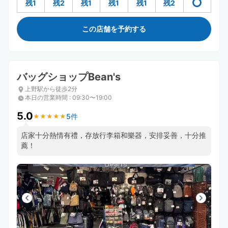
残1
残2
残1
残1
残1
残2
この店舗を予約する
バッグショップBean's
上野駅から徒歩2分
本日の営業時間
:
09:30〜19:00
5.0
5件
★
★
★
★
★
★
★
★
★
★
￼店家十分熱情有禮￼￼，存放行李箱和樂器，安排妥善￼￼，十分推
薦￼！