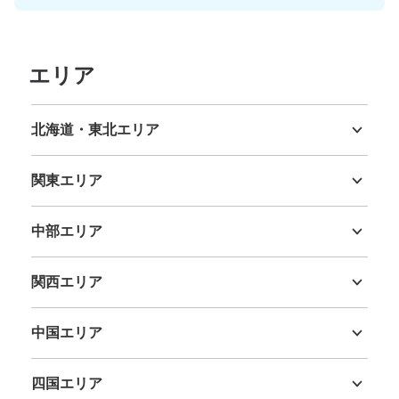
現金, ICカード
このコインロッカーの位置を見る
エリア
京成上野駅上野動物園側出口コインロッカ
北海道・東北エリア
ー2
北海道
青森県
岩手県
宮城県
秋田県
山形県
福島県
京成線京成上野駅駅から徒歩0分
関東エリア
本日の営業時間
:
05:00
〜
01:00
茨城県
栃木県
群馬県
埼玉県
千葉県
東京都
神奈川県
京成上野駅の上野動物園弁天門方面に出る通路に設置、営
業時間は始発から終電
中部エリア
新潟県
富山県
石川県
福井県
山梨県
長野県
岐阜県
静岡県
愛知県
関西エリア
三重県
滋賀県
京都府
大阪府
兵庫県
奈良県
和歌山県
中国エリア
鳥取県
島根県
岡山県
広島県
山口県
四国エリア