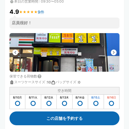
本日の営業時間
:
09:30〜05:00
4.9
9件
★
★
★
★
★
★
★
★
★
★
店員很好！
保管できる荷物数
スーツケースサイズ
:
バッグサイズ
:
10
0
空き時間
8/10
月
8/11
火
8/12
水
8/13
木
8/14
金
8/15
土
8/16
日
この店舗を予約する