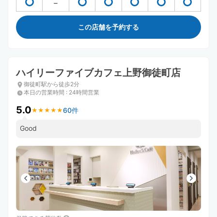
この店舗を予約する
ハイリーファイブカフェ上野御徒町店
御徒町駅から徒歩2分
本日の営業時間
:
24時間営業
5.0
60件
★
★
★
★
★
★
★
★
★
★
Good