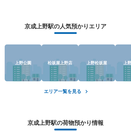
万が一に備えた安心補償
京成上野駅の人気預かりエリア
荷物の破損、盗難等万が一に備えた保証も完備で安心
保管できる荷物数
上野公園
松坂屋上野店
上野松坂屋
上
大
:
4
/
¥500
中
:
6
/
¥300
小
:
30
/
¥200
支払い方法
現金
このコインロッカーの位置を見る
エリア一覧を見る
京成上野駅上野動物園側出口コインロッカ
京成上野駅の荷物預かり情報
ー4