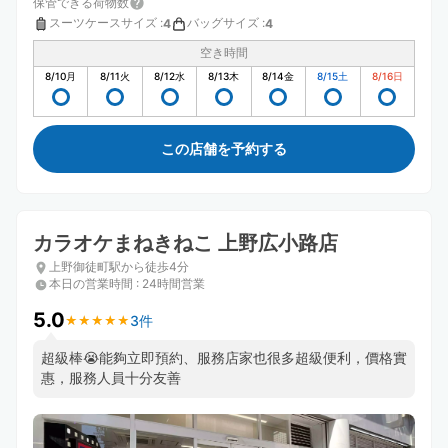
保管できる荷物数
スーツケースサイズ
:
バッグサイズ
:
4
4
空き時間
8/10
月
8/11
火
8/12
水
8/13
木
8/14
金
8/15
土
8/16
日
この店舗を予約する
カラオケまねきねこ 上野広小路店
上野御徒町駅から徒歩4分
本日の営業時間
:
24時間営業
5.0
3件
★
★
★
★
★
★
★
★
★
★
超級棒😭能夠立即預約、服務店家也很多超級便利，價格實
惠，服務人員十分友善