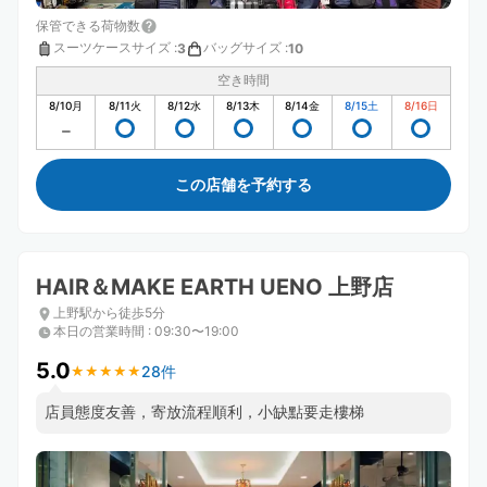
保管できる荷物数
スーツケースサイズ
:
バッグサイズ
:
3
10
空き時間
8/10
月
8/11
火
8/12
水
8/13
木
8/14
金
8/15
土
8/16
日
この店舗を予約する
HAIR＆MAKE EARTH UENO 上野店
上野駅から徒歩5分
本日の営業時間
:
09:30〜19:00
5.0
28件
★
★
★
★
★
★
★
★
★
★
店員態度友善，寄放流程順利，小缺點要走樓梯