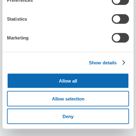
Preferences
服務態度親切，寄放行李很方便，￼出示訊息就可以，￼下次如
果有寄放行李需求，可以再來唷。￼
Statistics
Marketing
Show details
保管できる荷物数
スーツケースサイズ
:
バッグサイズ
:
6
6
Allow all
空き時間
8/10
月
8/11
火
8/12
水
8/13
木
8/14
金
8/15
土
8/16
日
Allow selection
Deny
この店舗を予約する