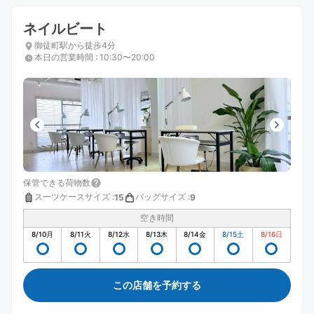
ネイルビート
御徒町駅から徒歩4分
本日の営業時間
:
10:30〜20:00
保管できる荷物数
スーツケースサイズ
:
バッグサイズ
:
15
9
空き時間
8/10
月
8/11
火
8/12
水
8/13
木
8/14
金
8/15
土
8/16
日
この店舗を予約する