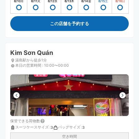
8/10
月
8/11
火
8/12
水
8/13
木
8/14
金
8/15
土
8/16
日
この店舗を予約する
Kim Sơn Quán
湯島駅から徒歩1分
本日の営業時間
:
10:00〜00:00
保管できる荷物数
スーツケースサイズ
:
バッグサイズ
:
3
3
空き時間