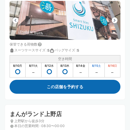
保管できる荷物数
スーツケースサイズ
:
バッグサイズ
:
5
5
空き時間
8/10
月
8/11
火
8/12
水
8/13
木
8/14
金
8/15
土
8/16
日
この店舗を予約する
まんがランド上野店
上野駅から徒歩3分
本日の営業時間
:
08:30〜00:00