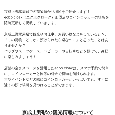
京成線京成上野駅駅から徒歩0分
本日の営業時間
:
05:00
〜
01:00
京成上野駅周辺での荷物預かり場所をご紹介します！

京成上野駅の上野動物園弁天門方面に出る通路に設置、営
ecbo cloak（エクボクローク）加盟店やコインロッカーの場所を
業時間は始発から終電
随時更新して掲載していきます。

京成上野駅周辺で観光やお仕事、お買い物などをしているとき、
「この荷物、どこかに預けられたら楽なのに」と思ったことはあ
りませんか？

バッグやスーツケース、ベビーカーや自転車などを預けて、身軽
に楽しみましょう！

店舗の空きスペースを活用したecbo cloakは、スマホ予約で簡単
に、コインロッカーと同等の料金で荷物を預けられます。

保管できる荷物数
大型イベントなどの際にコインロッカーがいっぱいでも、すぐに
大
:
20
/
¥700
中
:
24
/
¥500
小
:
60
/
¥400
近くの預け場所を見つけることができます。
支払い方法
現金, ICカード
このコインロッカーの位置を見る
京成上野駅の観光情報について