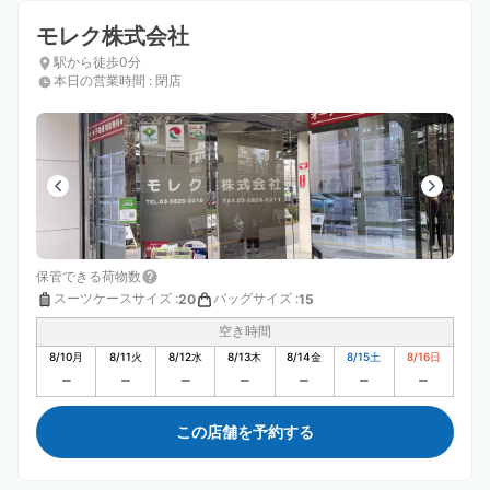
モレク株式会社
駅から徒歩0分
本日の営業時間
:
閉店
保管できる荷物数
スーツケースサイズ
:
バッグサイズ
:
20
15
空き時間
8/10
月
8/11
火
8/12
水
8/13
木
8/14
金
8/15
土
8/16
日
この店舗を予約する