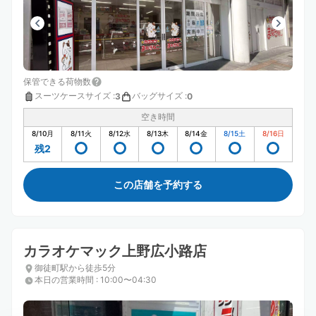
保管できる荷物数
スーツケースサイズ
:
バッグサイズ
:
3
0
空き時間
8/10
月
8/11
火
8/12
水
8/13
木
8/14
金
8/15
土
8/16
日
残2
この店舗を予約する
カラオケマック上野広小路店
御徒町駅から徒歩5分
本日の営業時間
:
10:00〜04:30