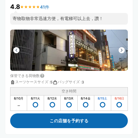
4.8
41件
★
★
★
★
★
★
★
★
★
★
寄物取物非常迅速方便，有電梯可以上去，讚！
保管できる荷物数
スーツケースサイズ
:
バッグサイズ
:
5
3
空き時間
8/10
月
8/11
火
8/12
水
8/13
木
8/14
金
8/15
土
8/16
日
この店舗を予約する