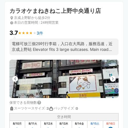
カラオケまねきねこ上野中央通り店
京成上野駅から徒歩2分
本日の営業時間
:
24時間営業
3.7
3件
★
★
★
★
★
★
★
★
★
★
電梯可放三個29吋行李箱，入口在大馬路，服務迅速，近
京成上野站 Elevator fits 3 large suitcases. Main road
entrance. Efficient staff. Near Keisei-Ueno.
保管できる荷物数
スーツケースサイズ
:
バッグサイズ
:
3
0
空き時間
8/10
月
8/11
火
8/12
水
8/13
木
8/14
金
8/15
土
8/16
日