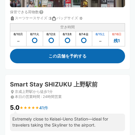
保管できる荷物数
スーツケースサイズ
:
バッグサイズ
:
3
0
空き時間
8/10
月
8/11
火
8/12
水
8/13
木
8/14
金
8/15
土
8/16
日
残1
この店舗を予約する
Smart Stay SHIZUKU 上野駅前
京成上野駅から徒歩1分
本日の営業時間
:
24時間営業
5.0
41件
★
★
★
★
★
★
★
★
★
★
Extremely close to Keisei-Ueno Station—ideal for
travelers taking the Skyliner to the airport.