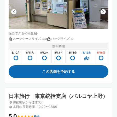
保管できる荷物数
スーツケースサイズ
:
バッグサイズ
:
30
0
空き時間
8/10
月
8/11
火
8/12
水
8/13
木
8/14
金
8/15
土
8/16
日
残1
この店舗を予約する
日本旅行 東京統括支店（パルコヤ上野）
御徒町駅から徒歩3分
本日の営業時間
:
10:00〜18:00
5.0
6件
★
★
★
★
★
★
★
★
★
★