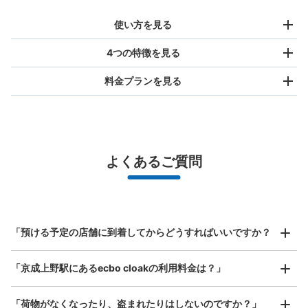
使い方を見る
4つの特徴を見る
料金プランを見る
バッグサイズ
¥500
/
日
最大辺が45cm未満の大きさのお荷物（リュック、ハンド
よくあるご質問
バッグ、お手荷物など）
スマホからお店と日時を

全国1,000箇所以上と提携
指定して事前予約
上野公園 コインロッカー
北は北海道から南は沖縄まで都市部を中心に全国で利用可能なサービスです
上野駅から徒歩5分
スーツケースサイズ
本日の営業時間
:
00:00
〜
00:00
¥800
「預ける予定の店舗に到着してからどうすればいいですか？
/
日
喫煙所 上野恩賜公園入口付近
最大辺が45cm以上の大きさのお荷物（スーツケース、楽
「京成上野駅にあるecbo cloakの利用料金は？」
器、ベビーカーなど）
「荷物がなくなったり、盗まれたりはしないのですか？」