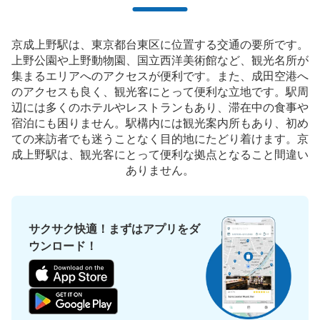
京成上野駅上野動物園側出口コインロッカ
京成上野駅は、東京都台東区に位置する交通の要所です。
ー3
上野公園や上野動物園、国立西洋美術館など、観光名所が
京成線京成上野駅駅から徒歩0分
集まるエリアへのアクセスが便利です。また、成田空港へ
本日の営業時間
:
05:00
〜
01:00
のアクセスも良く、観光客にとって便利な立地です。駅周
京成上野駅の上野動物園弁天門方面に出る通路に設置、営
辺には多くのホテルやレストランもあり、滞在中の食事や
業時間は始発から終電
宿泊にも困りません。駅構内には観光案内所もあり、初め
ての来訪者でも迷うことなく目的地にたどり着けます。京
成上野駅は、観光客にとって便利な拠点となること間違い
ありません。
サクサク快適！まずはアプリをダ
ウンロード！
保管できる荷物数
大
:
68
/
¥700
0
小
:
3
/
¥400
支払い方法