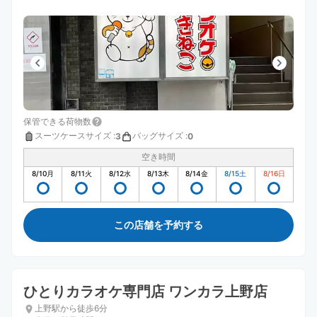
保管できる荷物数
スーツケースサイズ
:
バッグサイズ
:
3
0
空き時間
8/10
月
8/11
火
8/12
水
8/13
木
8/14
金
8/15
土
8/16
日
この店舗を予約する
ひとりカラオケ専門店 ワンカラ上野店
上野駅から徒歩6分