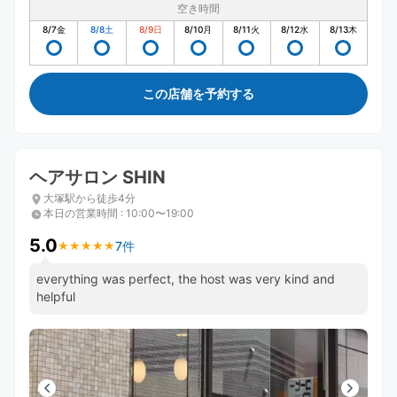
空き時間
8/7
金
8/8
土
8/9
日
8/10
月
8/11
火
8/12
水
8/13
木
この店舗を予約する
ヘアサロン SHIN
大塚駅から徒歩4分
本日の営業時間
:
10:00〜19:00
5.0
7件
★
★
★
★
★
★
★
★
★
★
everything was perfect, the host was very kind and
helpful