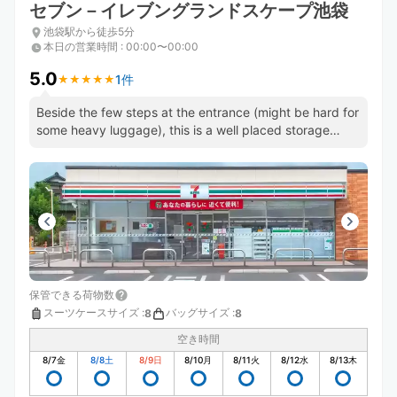
セブン－イレブングランドスケープ池袋
池袋駅から徒歩5分
本日の営業時間
:
00:00〜00:00
5.0
1件
★
★
★
★
★
★
★
★
★
★
Beside the few steps at the entrance (might be hard for
some heavy luggage), this is a well placed storage
location
保管できる荷物数
スーツケースサイズ
:
バッグサイズ
:
8
8
空き時間
8/7
金
8/8
土
8/9
日
8/10
月
8/11
火
8/12
水
8/13
木