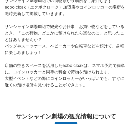
サンシャイン劇場周辺での荷物預かり場所をご紹介します！

ecbo cloak（エクボクローク）加盟店やコインロッカーの場所を
随時更新して掲載していきます。

サンシャイン劇場周辺で観光やお仕事、お買い物などをしている
保管できる荷物数
とき、「この荷物、どこかに預けられたら楽なのに」と思ったこ
大
:
8
/
¥600
中
:
6
/
¥500
小
:
2
/
¥300
とはありませんか？

支払い方法
バッグやスーツケース、ベビーカーや自転車などを預けて、身軽
現金
に楽しみましょう！

このコインロッカーの位置を見る
店舗の空きスペースを活用したecbo cloakは、スマホ予約で簡単
に、コインロッカーと同等の料金で荷物を預けられます。

大型イベントなどの際にコインロッカーがいっぱいでも、すぐに
近くの預け場所を見つけることができます。
サンシャインシティ コインロッカー
JR池袋駅から徒歩10分
本日の営業時間
:
10:00
〜
22:00
展示ホールA内
サンシャイン劇場の観光情報について