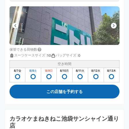
保管できる荷物数
スーツケースサイズ
:
バッグサイズ
:
10
0
空き時間
8/7
金
8/8
土
8/9
日
8/10
月
8/11
火
8/12
水
8/13
木
この店舗を予約する
カラオケまねきねこ池袋サンシャイン通り
店