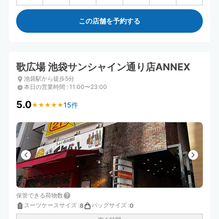
この店舗を予約する
歌広場 池袋サンシャイン通り店ANNEX
池袋駅から徒歩5分
本日の営業時間
:
11:00〜23:00
5.0
15件
★
★
★
★
★
★
★
★
★
★
保管できる荷物数
スーツケースサイズ
:
バッグサイズ
:
8
0