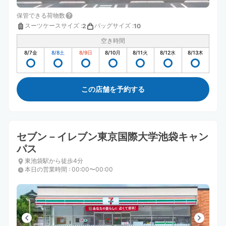
保管できる荷物数
スーツケースサイズ
:
バッグサイズ
:
2
10
空き時間
8/7
金
8/8
土
8/9
日
8/10
月
8/11
火
8/12
水
8/13
木
この店舗を予約する
セブン－イレブン東京国際大学池袋キャン
パス
東池袋駅から徒歩4分
本日の営業時間
:
00:00〜00:00