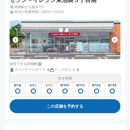
セブン－イレブン東池袋３丁目南
池袋駅から徒歩7分
本日の営業時間
:
08:00〜22:00
保管できる荷物数
スーツケースサイズ
:
バッグサイズ
:
5
5
空き時間
8/7
金
8/8
土
8/9
日
8/10
月
8/11
火
8/12
水
8/13
木
この店舗を予約する