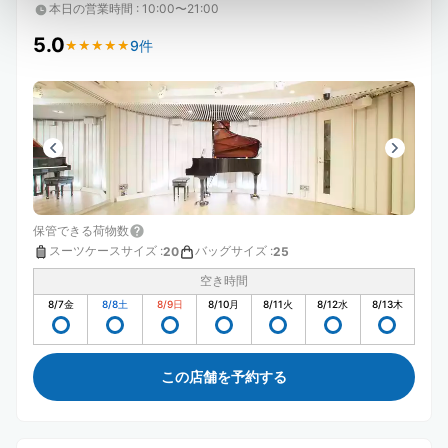
本日の営業時間
:
10:00〜21:00
5.0
9件
★
★
★
★
★
★
★
★
★
★
保管できる荷物数
スーツケースサイズ
:
バッグサイズ
:
20
25
空き時間
8/7
金
8/8
土
8/9
日
8/10
月
8/11
火
8/12
水
8/13
木
この店舗を予約する