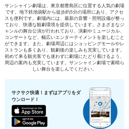
サンシャイン劇場は、東京都豊島区に位置する人気の劇場
です。地下鉄池袋駅から徒歩約5分の場所にあり、アクセ
スも便利です。劇場内には、最新の音響・照明設備が整っ
ており、快適な観劇環境を提供しています。さまざまなジ
ャンルの舞台公演が行われており、演劇やミュージカル、
コンサートなど、幅広いエンターテイメントを楽しむこと
ができます。また、劇場周辺にはショッピングモールやレ
保管できる荷物数
小
:
21
/
¥300
ストランも多くあり、観劇後の楽しみも充実しています。
支払い方法
初めて来る観光客でも迷わずに劇場にたどり着けるよう、
現金
周辺の案内も充実しています。サンシャイン劇場で素晴ら
しい舞台を楽しんでください。
このコインロッカーの位置を見る
サクサク快適！まずはアプリをダ
サンシャインシティ コインロッカー
ウンロード！
JR池袋駅から徒歩10分
本日の営業時間
:
10:00
〜
22:00
文化会館入り左手