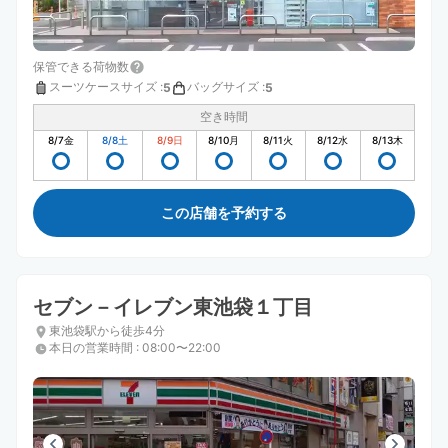
保管できる荷物数
スーツケースサイズ
:
バッグサイズ
:
5
5
空き時間
8/7
金
8/8
土
8/9
日
8/10
月
8/11
火
8/12
水
8/13
木
この店舗を予約する
セブン－イレブン東池袋１丁目
東池袋駅から徒歩4分
本日の営業時間
:
08:00〜22:00