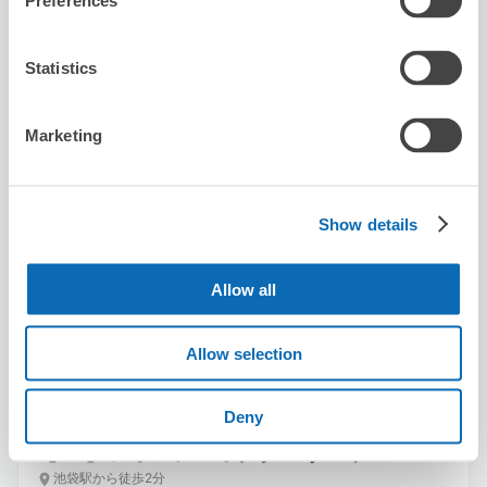
Preferences
本日の営業時間
:
閉店
Statistics
Marketing
保管できる荷物数
スーツケースサイズ
:
バッグサイズ
:
1
3
Show details
空き時間
8/7
金
8/8
土
8/9
日
8/10
月
8/11
火
8/12
水
8/13
木
Allow all
この店舗を予約する
Allow selection
Deny
【8F】フォルテ・オクターヴハウス
池袋駅から徒歩2分