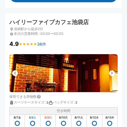
ハイリーファイブカフェ池袋店
池袋駅から徒歩2分
本日の営業時間
:
00:00〜00:00
4.9
36件
★
★
★
★
★
★
★
★
★
★
保管できる荷物数
スーツケースサイズ
:
バッグサイズ
:
3
3
空き時間
8/7
金
8/8
土
8/9
日
8/10
月
8/11
火
8/12
水
8/13
木