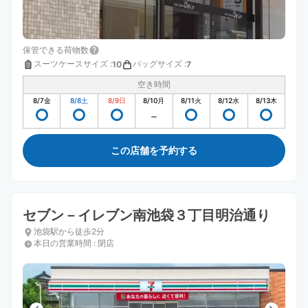
保管できる荷物数
スーツケースサイズ
:
バッグサイズ
:
10
7
空き時間
8/7
金
8/8
土
8/9
日
8/10
月
8/11
火
8/12
水
8/13
木
この店舗を予約する
セブン－イレブン南池袋３丁目明治通り
池袋駅から徒歩2分
本日の営業時間
:
閉店