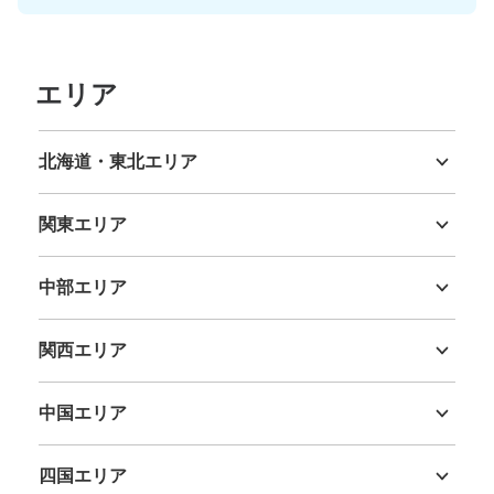
エリア
北海道・東北エリア
北海道
青森県
岩手県
宮城県
秋田県
山形県
福島県
関東エリア
保管できる荷物数
大
:
2
/
¥600
中
:
5
/
¥500
小
:
9
/
¥400
茨城県
栃木県
群馬県
埼玉県
千葉県
東京都
神奈川県
支払い方法
中部エリア
現金
新潟県
富山県
石川県
福井県
山梨県
長野県
岐阜県
静岡県
愛知県
このコインロッカーの位置を見る
関西エリア
三重県
滋賀県
京都府
大阪府
兵庫県
奈良県
和歌山県
中国エリア
サンシャインシティ コインロッカー
鳥取県
島根県
岡山県
広島県
山口県
JR池袋駅から徒歩10分
四国エリア
本日の営業時間
:
05:00
〜
01:00