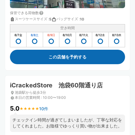
保管できる荷物数
スーツケースサイズ
:
バッグサイズ
:
5
10
空き時間
8/7
金
8/8
土
8/9
日
8/10
月
8/11
火
8/12
水
8/13
木
この店舗を予約する
iCrackedStore 池袋60階通り店
池袋駅から徒歩3分
本日の営業時間
:
10:00〜19:00
5.0
10件
★
★
★
★
★
★
★
★
★
★
チェックイン時間が過ぎてしまいましたが、丁寧な対応を
してくれました。お陰様でゆっくり買い物が出来ました。