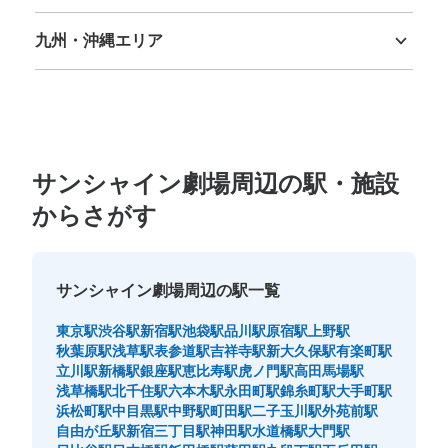
徳島県
香川県
愛媛県
高知県
１F バスターミナル付近
九州・沖縄エリア
福岡県
佐賀県
長崎県
熊本県
大分県
宮崎県
鹿児島県
沖縄県
サンシャイン劇場周辺の駅・施設
からさがす
保管できる荷物数
大
:
8
/
¥600
中
:
6
/
¥500
小
:
1
/
¥300
サンシャイン劇場周辺の駅一覧
支払い方法
現金
東京駅
渋谷駅
新宿駅
池袋駅
品川駅
原宿駅
上野駅
このコインロッカーの位置を見る
秋葉原駅
浅草駅
表参道駅
吉祥寺駅
新大久保駅
有楽町駅
立川駅
新橋駅
銀座駅
恵比寿駅
虎ノ門駅
高田馬場駅
浅草橋駅
北千住駅
六本木駅
永田町駅
錦糸町駅
大手町駅
浜松町駅
中目黒駅
中野駅
町田駅
二子玉川駅
外苑前駅
自由が丘駅
新宿三丁目駅
神田駅
水道橋駅
大門駅
サンシャインシティ コインロッカー