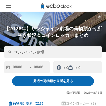
【2026年】サンシャイン劇場の荷物預かり所
空き状況＆コインロッカーまとめ
-
x 0
x 0
Navigate
Navigate
forward
backward
周辺の荷物預かり所を見る
to
to
interact
interact
with
with
最終更新日：2026年8月6日
the
the
calendar
calendar
荷物預け場所
（
213
）
コインロッカー
（
8
）
and
and