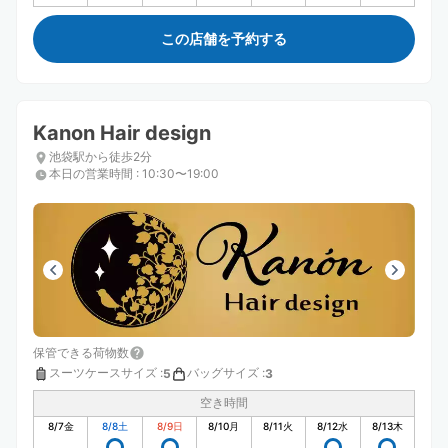
この店舗を予約する
Kanon Hair design
池袋駅から徒歩2分
本日の営業時間
:
10:30〜19:00
保管できる荷物数
スーツケースサイズ
:
バッグサイズ
:
5
3
空き時間
8/7
金
8/8
土
8/9
日
8/10
月
8/11
火
8/12
水
8/13
木