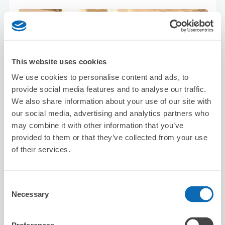
This website uses cookies
We use cookies to personalise content and ads, to
保管できる荷物数
provide social media features and to analyse our traffic.
スーツケースサイズ
:
バッグサイズ
:
4
4
We also share information about your use of our site with
空き時間
our social media, advertising and analytics partners who
8/7
金
8/8
土
8/9
日
8/10
月
8/11
火
8/12
水
8/13
木
may combine it with other information that you’ve
provided to them or that they’ve collected from your use
of their services.
この店舗を予約する
Consent
Necessary
Selection
ミニストップ新大塚店
新大塚駅から徒歩6分