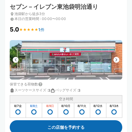
セブン－イレブン東池袋明治通り
池袋駅から徒歩3分
本日の営業時間
:
00:00〜00:00
5.0
1件
★
★
★
★
★
★
★
★
★
★
保管できる荷物数
スーツケースサイズ
:
バッグサイズ
:
3
3
空き時間
8/7
金
8/8
土
8/9
日
8/10
月
8/11
火
8/12
水
8/13
木
この店舗を予約する