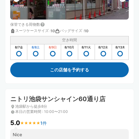
保管できる荷物数
スーツケースサイズ
:
バッグサイズ
:
10
10
空き時間
8/7
金
8/8
土
8/9
日
8/10
月
8/11
火
8/12
水
8/13
木
この店舗を予約する
ニトリ池袋サンシャイン60通り店
池袋駅から徒歩8分
本日の営業時間
:
10:00〜21:00
5.0
1件
★
★
★
★
★
★
★
★
★
★
Nice