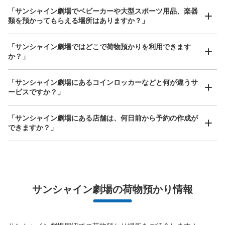
保管できる荷物数
「サンシャイン劇場でベビーカーや大型スポーツ用品、楽器
大
:
2
/
¥600
中
:
5
/
¥500
小
:
9
/
¥400
類を預かってもらえる場所はありますか？」
支払い方法
現金
どんなサイズの荷物もOK
「サンシャイン劇場ではどこで荷物預かりを利用できます
このコインロッカーの位置を見る
手ぶらで1日快適に！
楽器、ベビーカー、ゴルフバッグ等、1人が持てる大きさの荷物であればどんなサイズでも
か？」
OK
「サンシャイン劇場にあるコインロッカーなどと何が違うサ
ービスですか？」
サンシャインシティバスターミナルコイン
ロッカー
「サンシャイン劇場にある店舗は、何日前から予約の作成が
東京メトロ東池袋駅駅から徒歩5分
できますか？」
本日の営業時間
:
05:00
〜
01:00
文化会館ビル1階のバスターミナル端にあるバス待合コー
ナーそばに設置
万が一に備えた安心補償
荷物の破損、盗難等万が一に備えた保証も完備で安心
サンシャイン劇場の荷物預かり情報