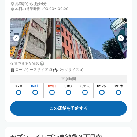
池袋駅から徒歩4分
本日の営業時間
:
00:00〜00:00
保管できる荷物数
スーツケースサイズ
:
バッグサイズ
:
3
0
空き時間
8/7
金
8/8
土
8/9
日
8/10
月
8/11
火
8/12
水
8/13
木
この店舗を予約する