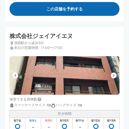
この店舗を予約する
株式会社ジェイアイエヌ
池袋駅から徒歩5分
本日の営業時間
:
11:00〜17:00
保管できる荷物数
スーツケースサイズ
:
バッグサイズ
:
10
10
空き時間
8/7
金
8/8
土
8/9
日
8/10
月
8/11
火
8/12
水
8/13
木