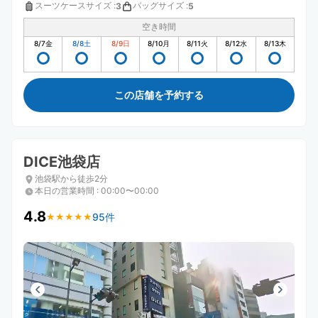
スーツケースサイズ
:
バッグサイズ
:
3
5
空き時間
8/7
金
8/8
土
8/9
日
8/10
月
8/11
火
8/12
水
8/13
木
この店舗を予約する
DICE池袋店
池袋駅から徒歩2分
本日の営業時間
:
00:00〜00:00
4.8
95件
★
★
★
★
★
★
★
★
★
★