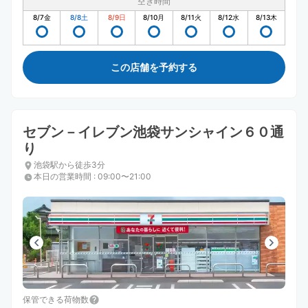
空き時間
8/7
金
8/8
土
8/9
日
8/10
月
8/11
火
8/12
水
8/13
木
この店舗を予約する
セブン－イレブン池袋サンシャイン６０通
り
池袋駅から徒歩3分
本日の営業時間
:
09:00〜21:00
保管できる荷物数