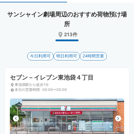
select
select
a
a
サンシャイン劇場周辺のおすすめ荷物預け場
date.
date.
Press
Press
所
the
the
213件
question
question
mark
mark
key
key
to
to
今日利用可
明日利用可
24時間営業
get
get
the
the
keyboard
keyboard
セブン－イレブン東池袋４丁目
shortcuts
shortcuts
for
for
東池袋駅から徒歩1分
changing
changing
本日の営業時間
:
00:00〜00:00
dates.
dates.