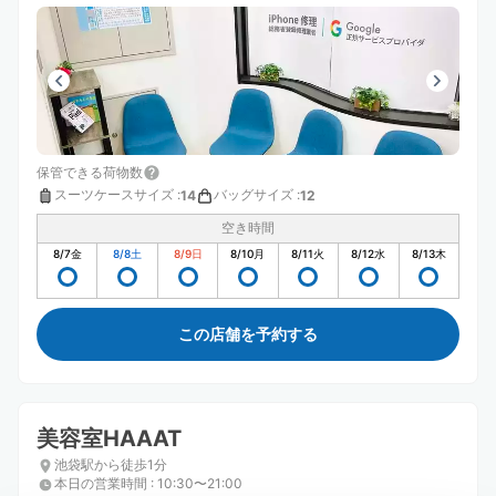
保管できる荷物数
スーツケースサイズ
:
バッグサイズ
:
14
12
空き時間
8/7
金
8/8
土
8/9
日
8/10
月
8/11
火
8/12
水
8/13
木
この店舗を予約する
美容室HAAAT
池袋駅から徒歩1分
本日の営業時間
:
10:30〜21:00