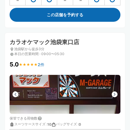
この店舗を予約する
カラオケマック池袋東口店
池袋駅から徒歩3分
本日の営業時間
:
09:00〜05:30
5.0
2件
★
★
★
★
★
★
★
★
★
★
保管できる荷物数
スーツケースサイズ
:
バッグサイズ
:
10
0