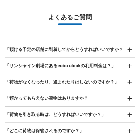
¥500
/
日
最大辺が45cm未満の大きさのお荷物（リュック、ハンド
よくあるご質問
バッグ、お手荷物など）
スマホからお店と日時を

全国1,000箇所以上と提携
指定して事前予約
北は北海道から南は沖縄まで都市部を中心に全国で利用可能なサービスです
サンシャイン劇場前コインロッカー
スーツケースサイズ
¥800
「預ける予定の店舗に到着してからどうすればいいですか？
東京メトロ東池袋駅駅から徒歩5分
/
日
本日の営業時間
:
08:00
〜
22:00
最大辺が45cm以上の大きさのお荷物（スーツケース、楽
文化会館ビル4階のサンシャイン劇場前のワールドインポ
「サンシャイン劇場にあるecbo cloakの利用料金は？」
器、ベビーカーなど）
ートマートビルへの出口横に設置
「荷物がなくなったり、盗まれたりはしないのですか？」
好立地 / 好条件店舗も多数
お店で荷物の写真を

「預かってもらえない荷物はありますか？」
アクセスの良い駅ナカ店舗や24時間営業店舗等も多数提携しています
撮ってもらいチェックイン完了
「荷物を引き取る時は、どうすればいいですか？」
「どこに荷物は保管されるのですか？」