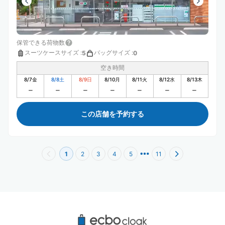
保管できる荷物数
スーツケースサイズ
:
バッグサイズ
:
5
0
空き時間
8/7
金
8/8
土
8/9
日
8/10
月
8/11
火
8/12
水
8/13
木
この店舗を予約する
1
2
3
4
5
11
サンシャイン劇場周辺のおすすめコインロッ