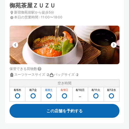
御苑茶屋ＺＵＺＵ
新宿御苑前駅から徒歩5分
本日の営業時間
:
11:00〜18:00
保管できる荷物数
スーツケースサイズ
:
バッグサイズ
:
2
2
空き時間
8/6
木
8/7
金
8/8
土
8/9
日
8/10
月
8/11
火
8/12
水
この店舗を予約する