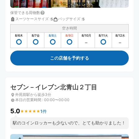
保管できる荷物数
スーツケースサイズ
:
バッグサイズ
:
5
5
空き時間
8/6
木
8/7
金
8/8
土
8/9
日
8/10
月
8/11
火
8/12
水
この店舗を予約する
セブン－イレブン北青山２丁目
外苑前駅から徒歩3分
本日の営業時間
:
00:00〜00:00
5.0
1件
★
★
★
★
★
★
★
★
★
★
駅のコインロッカーも少ないので、とても助かりました！