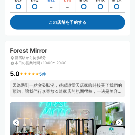
8/6
木
8/7
金
8/8
土
8/9
日
8/10
月
8/11
火
8/12
水
この店舗を予約する
Forest Mirror
新宿駅から徒歩5分
本日の営業時間
:
10:00〜20:00
5.0
5件
★
★
★
★
★
★
★
★
★
★
因為遇到一點突發狀況，很感謝當天店家臨時接受了我們的
預約，讓我們行李寄放☺️這家店的氛圍很棒，一邊是美容
院，一邊有販售飲品，我很推薦他們家的皇家奶茶👍，店員
相當親切允許我在那邊等候家人一起來領行李，感覺非常好