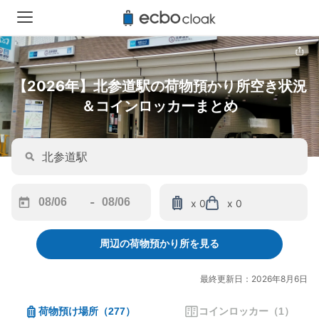
【2026年】北参道駅の荷物預かり所空き状況
＆コインロッカーまとめ
-
x 0
x 0
Navigate
Navigate
forward
backward
周辺の荷物預かり所を見る
to
to
interact
interact
with
with
最終更新日：2026年8月6日
the
the
calendar
calendar
荷物預け場所
（
277
）
コインロッカー
（
1
）
and
and