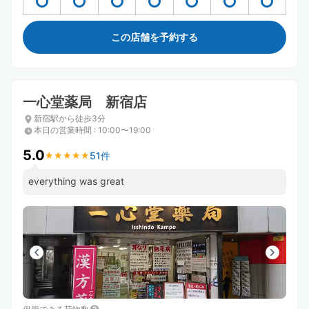
この店舗を予約する
一心堂薬局 新宿店
新宿駅から徒歩3分
本日の営業時間
:
10:00〜19:00
5.0
51件
★
★
★
★
★
★
★
★
★
★
everything was great