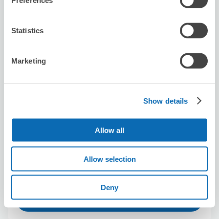
Preferences
5.0
2件
★
★
★
★
★
★
★
★
★
★
少し前に到着したにも関わらず、とても丁寧な対応で快く
Statistics
荷物を引き受けて下さいました。また機会があれば利用さ
せて頂きたいです。
Marketing
Show details
保管できる荷物数
Allow all
スーツケースサイズ
:
バッグサイズ
:
5
6
空き時間
Allow selection
8/6
木
8/7
金
8/8
土
8/9
日
8/10
月
8/11
火
8/12
水
Deny
この店舗を予約する