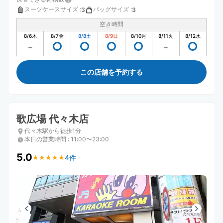
スーツケースサイズ
:
バッグサイズ
:
3
3
空き時間
8/6
木
8/7
金
8/8
土
8/9
日
8/10
月
8/11
火
8/12
水
この店舗を予約する
歌広場 代々木店
代々木駅から徒歩1分
本日の営業時間
:
11:00〜23:00
5.0
4件
★
★
★
★
★
★
★
★
★
★