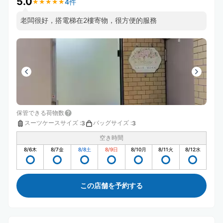
5.0
4件
★
★
★
★
★
★
★
★
★
★
老闆很好，搭電梯在2樓寄物，很方便的服務
保管できる荷物数
スーツケースサイズ
:
バッグサイズ
:
3
3
空き時間
8/6
木
8/7
金
8/8
土
8/9
日
8/10
月
8/11
火
8/12
水
この店舗を予約する