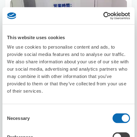
This website uses cookies
保管できる荷物数
We use cookies to personalise content and ads, to
スーツケースサイズ
:
バッグサイズ
:
10
10
provide social media features and to analyse our traffic.
空き時間
We also share information about your use of our site with
our social media, advertising and analytics partners who
8/6
木
8/7
金
8/8
土
8/9
日
8/10
月
8/11
火
8/12
水
may combine it with other information that you’ve
provided to them or that they’ve collected from your use
この店舗を予約する
of their services.
Consent
Necessary
iPhone修理のクイック原宿・表参道店
Selection
原宿駅から徒歩4分
本日の営業時間
:
15:00〜20:00