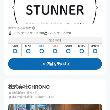
保管できる荷物数
スーツケースサイズ
:
バッグサイズ
:
30
20
空き時間
8/6
木
8/7
金
8/8
土
8/9
日
8/10
月
8/11
火
8/12
水
この店舗を予約する
株式会社CHRONO
新宿駅から徒歩4分
本日の営業時間
:
10:00〜18:00