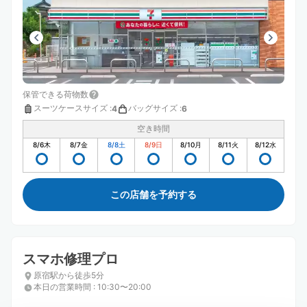
保管できる荷物数
スーツケースサイズ
:
バッグサイズ
:
4
6
空き時間
8/6
木
8/7
金
8/8
土
8/9
日
8/10
月
8/11
火
8/12
水
この店舗を予約する
スマホ修理プロ
原宿駅から徒歩5分
本日の営業時間
:
10:30〜20:00