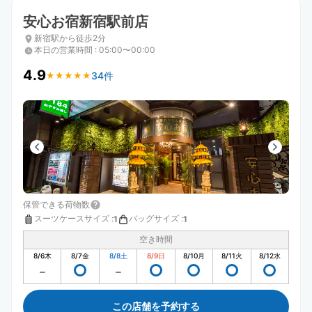
安心お宿新宿駅前店
新宿駅から徒歩2分
本日の営業時間
:
05:00〜00:00
4.9
34件
★
★
★
★
★
★
★
★
★
★
保管できる荷物数
スーツケースサイズ
:
バッグサイズ
:
1
1
空き時間
8/6
木
8/7
金
8/8
土
8/9
日
8/10
月
8/11
火
8/12
水
この店舗を予約する