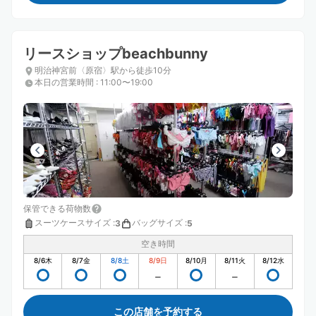
リースショップbeachbunny
明治神宮前〈原宿〉駅から徒歩10分
本日の営業時間
:
11:00〜19:00
保管できる荷物数
スーツケースサイズ
:
バッグサイズ
:
3
5
空き時間
8/6
木
8/7
金
8/8
土
8/9
日
8/10
月
8/11
火
8/12
水
この店舗を予約する