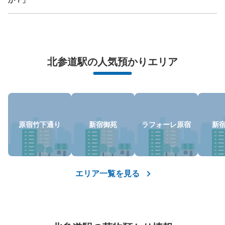
万が一に備えた安心補償
北参道駅の人気預かりエリア
荷物の破損、盗難等万が一に備えた保証も完備で安心
原宿竹下通り
新宿御苑
ラフォーレ原宿
新
エリア一覧を見る