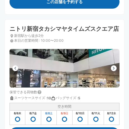
この店舗を予約する
ニトリ新宿タカシマヤタイムズスクエア店
新宿駅から徒歩2分
本日の営業時間
:
10:00〜20:00
保管できる荷物数
スーツケースサイズ
:
バッグサイズ
:
10
5
空き時間
8/6
木
8/7
金
8/8
土
8/9
日
8/10
月
8/11
火
8/12
水