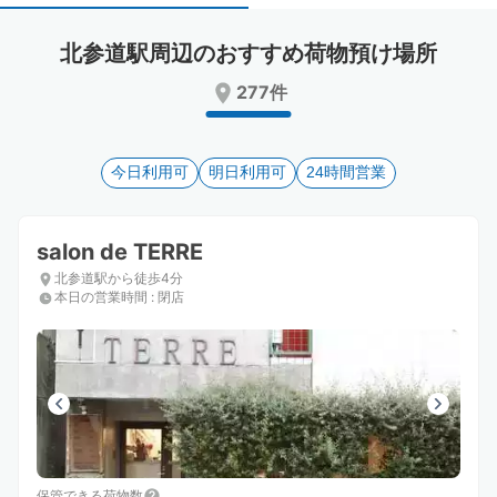
select
select
a
a
北参道駅周辺のおすすめ荷物預け場所
date.
date.
Press
Press
277件
the
the
question
question
mark
mark
key
今日利用可
key
明日利用可
24時間営業
to
to
get
get
the
the
salon de TERRE
keyboard
keyboard
北参道駅から徒歩4分
shortcuts
shortcuts
本日の営業時間
:
閉店
for
for
changing
changing
dates.
dates.
保管できる荷物数