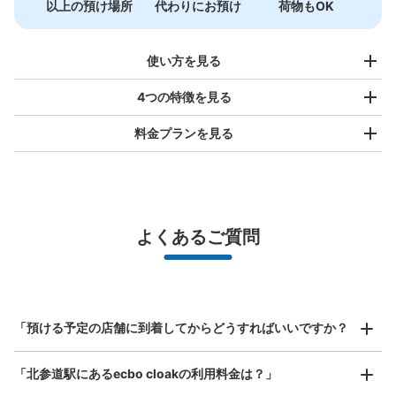
以上の預け場所
代わりにお預け
荷物もOK
使い方を見る
4つの特徴を見る
料金プランを見る
バッグサイズ
¥500
/
日
最大辺が45cm未満の大きさのお荷物（リュック、ハンド
よくあるご質問
バッグ、お手荷物など）
スマホからお店と日時を

全国1,000箇所以上と提携
指定して事前予約
北参道駅改札コインロッカー
北は北海道から南は沖縄まで都市部を中心に全国で利用可能なサービスです
北参道駅駅から徒歩0分
スーツケースサイズ
本日の営業時間
:
05:10
〜
00:27
¥800
「預ける予定の店舗に到着してからどうすればいいですか？
/
日
北参道改札口を出て左、3番出口に30m程進んだ場所にあ
ります。
最大辺が45cm以上の大きさのお荷物（スーツケース、楽
「北参道駅にあるecbo cloakの利用料金は？」
器、ベビーカーなど）