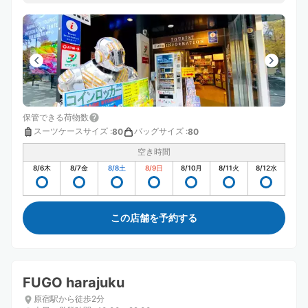
保管できる荷物数
スーツケースサイズ
:
バッグサイズ
:
80
80
空き時間
8/6
木
8/7
金
8/8
土
8/9
日
8/10
月
8/11
火
8/12
水
この店舗を予約する
FUGO harajuku
原宿駅から徒歩2分