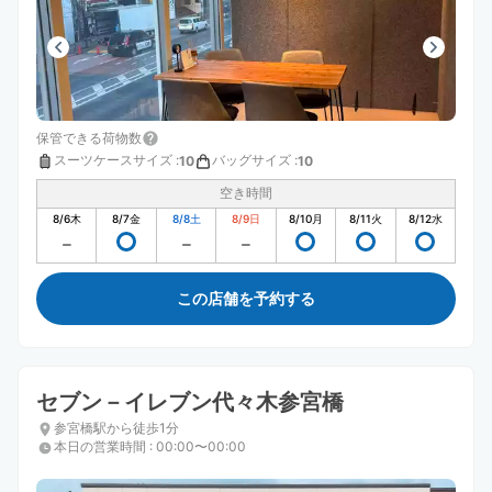
保管できる荷物数
スーツケースサイズ
:
バッグサイズ
:
10
10
空き時間
8/6
木
8/7
金
8/8
土
8/9
日
8/10
月
8/11
火
8/12
水
この店舗を予約する
セブン－イレブン代々木参宮橋
参宮橋駅から徒歩1分
本日の営業時間
:
00:00〜00:00