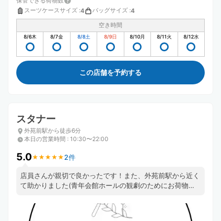
保管できる荷物数
スーツケースサイズ
:
バッグサイズ
:
4
4
空き時間
8/6
木
8/7
金
8/8
土
8/9
日
8/10
月
8/11
火
8/12
水
この店舗を予約する
スタナー
外苑前駅から徒歩6分
本日の営業時間
:
10:30〜22:00
5.0
2件
★
★
★
★
★
★
★
★
★
★
店員さんが親切で良かったです！また、外苑前駅から近く
て助かりました(青年会館ホールの観劇のためにお荷物を
お願いしました) ケーキも食べて帰りました。紅茶とセッ
トでホッと出来て良かったです💮