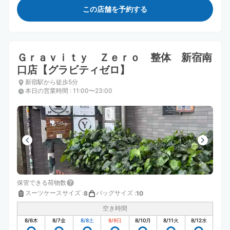
この店舗を予約する
Ｇｒａｖｉｔｙ Ｚｅｒｏ 整体 新宿南
口店【グラビティゼロ】
新宿駅から徒歩5分
本日の営業時間
:
11:00〜23:00
保管できる荷物数
スーツケースサイズ
:
バッグサイズ
:
8
10
空き時間
8/6
木
8/7
金
8/8
土
8/9
日
8/10
月
8/11
火
8/12
水