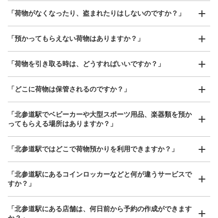
「荷物がなくなったり、盗まれたりはしないのですか？」
好立地 / 好条件店舗も多数
お店で荷物の写真を

「預かってもらえない荷物はありますか？」
アクセスの良い駅ナカ店舗や24時間営業店舗等も多数提携しています
撮ってもらいチェックイン完了
「荷物を引き取る時は、どうすればいいですか？」
「どこに荷物は保管されるのですか？」
保管できる荷物数
中
:
6
/
¥500
小
:
7
/
¥400
支払い方法
「北参道駅でベビーカーや大型スポーツ用品、楽器類を預か
現金, ICカード
ってもらえる場所はありますか？」
このコインロッカーの位置を見る
どんなサイズの荷物もOK
「北参道駅ではどこで荷物預かりを利用できますか？」
手ぶらで1日快適に！
楽器、ベビーカー、ゴルフバッグ等、1人が持てる大きさの荷物であればどんなサイズでも
OK
「北参道駅にあるコインロッカーなどと何が違うサービスで
すか？」
「北参道駅にある店舗は、何日前から予約の作成ができます
か？」