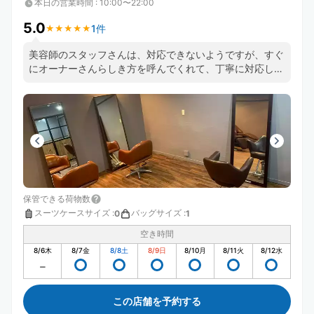
本日の営業時間
:
10:00〜22:00
5.0
1件
★
★
★
★
★
★
★
★
★
★
美容師のスタッフさんは、対応できないようですが、すぐ
にオーナーさんらしき方を呼んでくれて、丁寧に対応して
くれます。エレベーターが1Fの店内で分かりにくいです
が、それも荷物受け取りの際に教えてくれました。駅近で
最高だと思います。
保管できる荷物数
スーツケースサイズ
:
バッグサイズ
:
0
1
空き時間
8/6
木
8/7
金
8/8
土
8/9
日
8/10
月
8/11
火
8/12
水
この店舗を予約する