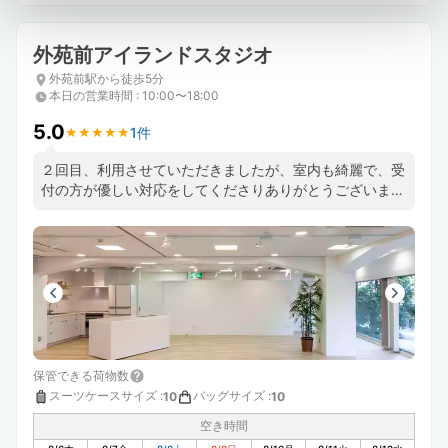
外苑前アイランドスタジオ
外苑前駅から徒歩5分
本日の営業時間
:
10:00〜18:00
5.0
1件
★
★
★
★
★
★
★
★
★
★
２回目、利用させていただきましたが、室内も綺麗で、受
付の方が優しい対応をしてくださりありがとうございまし
た。また、よろしくお願いいたします。
保管できる荷物数
スーツケースサイズ
:
バッグサイズ
:
10
10
空き時間