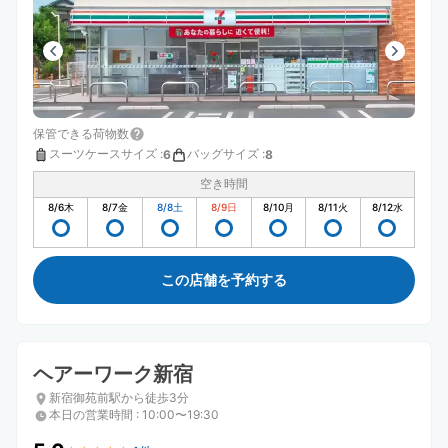
保管できる荷物数
スーツケースサイズ
:
バッグサイズ
:
6
8
空き時間
8/6
木
8/7
金
8/8
土
8/9
日
8/10
月
8/11
火
8/12
水
この店舗を予約する
ヘアーワーク新宿
新宿御苑前駅から徒歩3分
本日の営業時間
:
10:00〜19:30