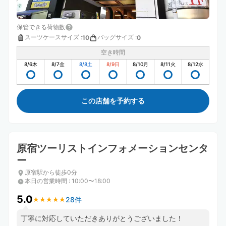
保管できる荷物数
スーツケースサイズ
:
バッグサイズ
:
10
0
空き時間
8/6
木
8/7
金
8/8
土
8/9
日
8/10
月
8/11
火
8/12
水
この店舗を予約する
原宿ツーリストインフォメーションセンタ
ー
原宿駅から徒歩0分
本日の営業時間
:
10:00〜18:00
5.0
28件
★
★
★
★
★
★
★
★
★
★
丁寧に対応していただきありがとうございました！