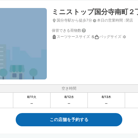
ミニストップ国分寺南町２
国分寺駅から徒歩7分
本日の営業時間
:
閉店
保管できる荷物数
スーツケースサイズ
:
バッグサイズ
:
5
0
空き時間
8/11
火
8/12
水
8/13
木
この店舗を予約する