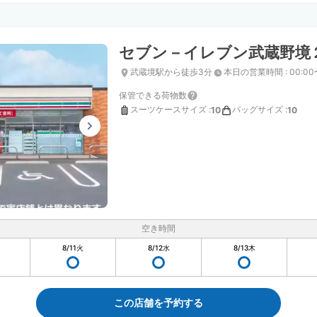
セブン－イレブン武蔵野境
武蔵境駅から徒歩3分
本日の営業時間
:
00:00
保管できる荷物数
スーツケースサイズ
:
バッグサイズ
:
10
10
空き時間
8/11
火
8/12
水
8/13
木
この店舗を予約する