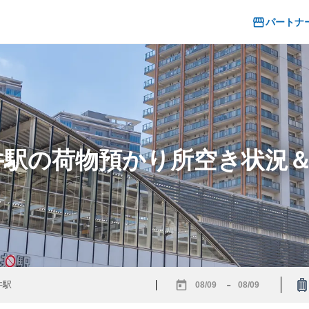
パートナ
金井駅の荷物預かり所空き状況
-
Navigate
Navigate