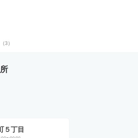
（
3
）
所
町５丁目
:00〜00:00