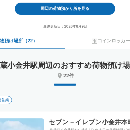
forward
backward
to
to
周辺の荷物預かり所を見る
interact
interact
with
with
the
the
最終更新日：2026年8月9日
calendar
calendar
and
and
物預け場所
（
22
）
コインロッカー
select
select
a
a
date.
date.
Press
Press
武蔵小金井駅周辺のおすすめ荷物預け場
the
the
question
question
22件
mark
mark
key
key
to
to
get
get
間営業
the
the
keyboard
keyboard
shortcuts
shortcuts
for
for
セブン－イレブン小金井本
changing
changing
dates.
dates.
武蔵小金井駅から徒歩4分
本日の営業時間
:
00