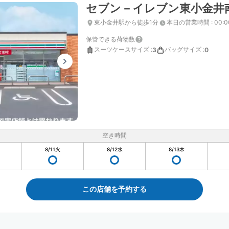
セブン－イレブン東小金井
東小金井駅から徒歩1分
本日の営業時間
:
00:
保管できる荷物数
スーツケースサイズ
:
バッグサイズ
:
3
0
空き時間
8/11
火
8/12
水
8/13
木
この店舗を予約する