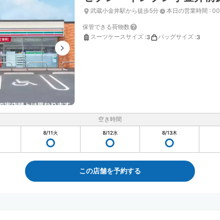
武蔵小金井駅から徒歩5分
本日の営業時間
:
00
保管できる荷物数
スーツケースサイズ
:
バッグサイズ
:
3
3
空き時間
8/11
火
8/12
水
8/13
木
この店舗を予約する