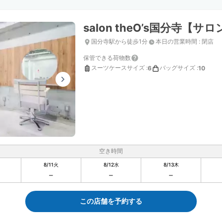
salon theO’s国分寺【サ
国分寺駅から徒歩1分
本日の営業時間
:
閉店
保管できる荷物数
スーツケースサイズ
:
バッグサイズ
:
6
10
空き時間
8/11
火
8/12
水
8/13
木
この店舗を予約する