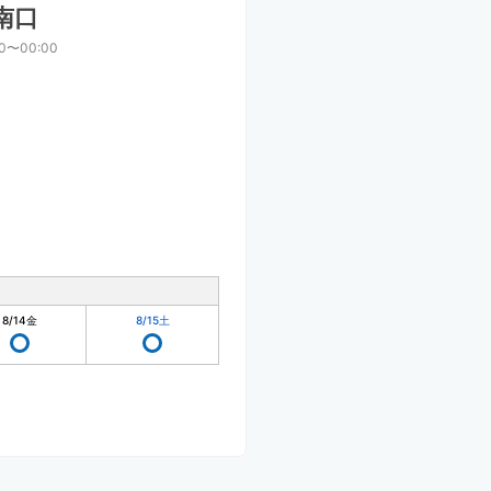
南口
00〜00:00
8/14
金
8/15
土