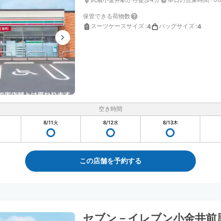
保管できる荷物数
スーツケースサイズ
:
バッグサイズ
:
4
4
空き時間
8/11
火
8/12
水
8/13
木
この店舗を予約する
セブン－イレブン小金井前