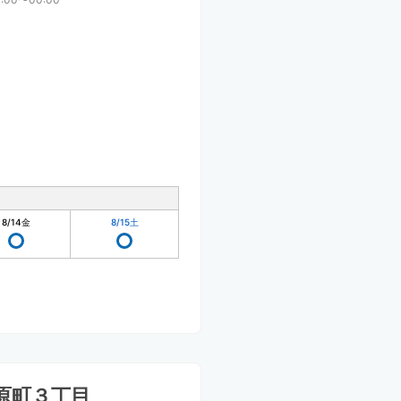
8/14
金
8/15
土
原町３丁目