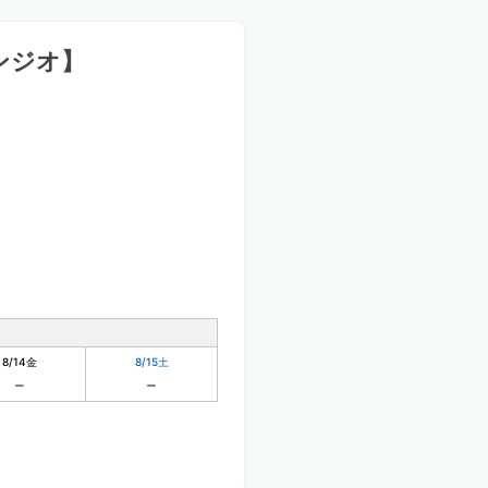
ロンジオ】
8/14
金
8/15
土