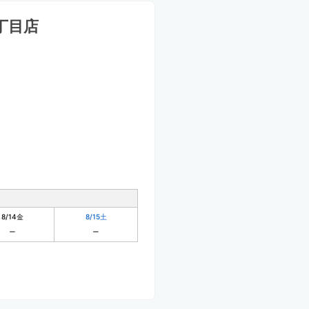
丁目店
8/14
金
8/15
土