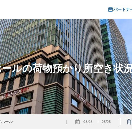
パートナ
井ホールの荷物預かり所空き状
-
Navigate
Navigate