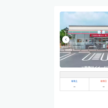
8/8
土
8/9
日