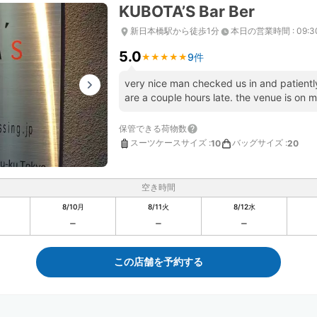
KUBOTA’S Bar Ber
新日本橋駅から徒歩1分
本日の営業時間
:
09:3
5.0
9件
★
★
★
★
★
★
★
★
★
★
very nice man checked us in and patiently
are a couple hours late. the venue is on ma
保管できる荷物数
スーツケースサイズ
:
バッグサイズ
:
10
20
空き時間
8/10
月
8/11
火
8/12
水
この店舗を予約する