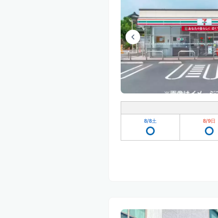
8/8
土
8/9
日