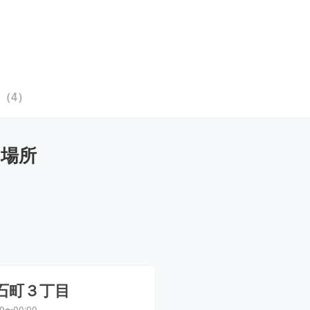
（
4
）
け場所
石町３丁目
00〜00:00