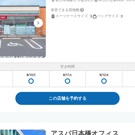
保管できる荷物数
スーツケースサイズ
:
バッグサイズ
:
3
3
空き時間
8/10
月
8/11
火
8/12
水
この店舗を予約する
アスパ日本橋オフィス