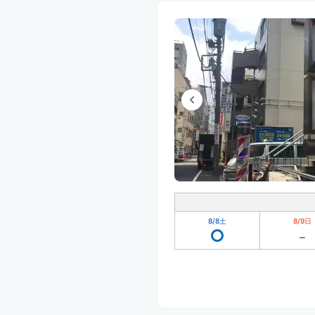
8/8
土
8/9
日