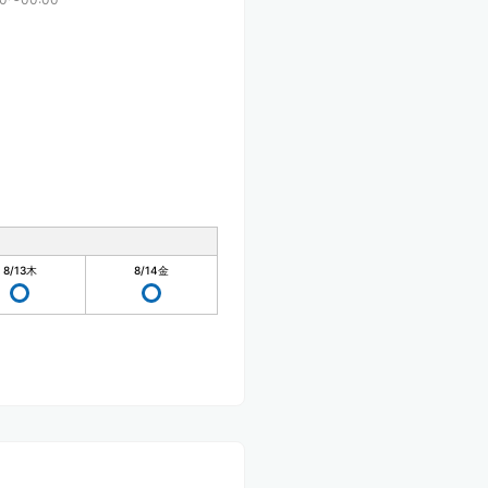
8/13
木
8/14
金