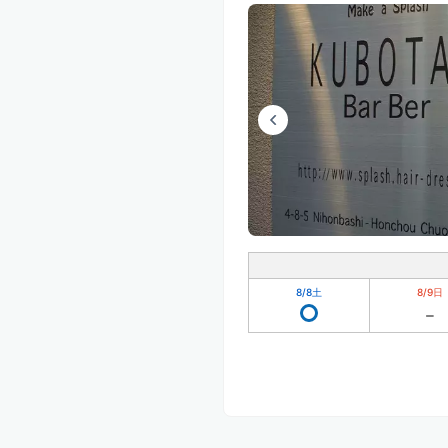
8/8
土
8/9
日