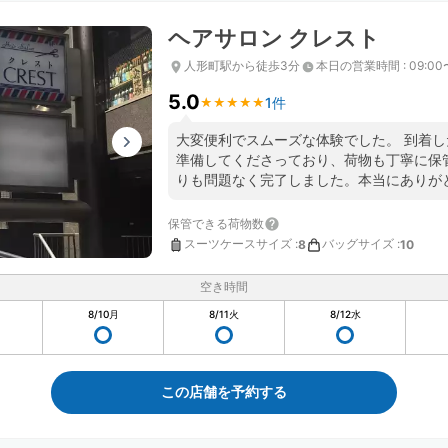
ヘアサロン クレスト
人形町駅から徒歩3分
本日の営業時間
:
09:00
5.0
1件
★
★
★
★
★
★
★
★
★
★
大変便利でスムーズな体験でした。 到着
準備してくださっており、荷物も丁寧に保
りも問題なく完了しました。本当にありが
保管できる荷物数
スーツケースサイズ
:
バッグサイズ
:
8
10
空き時間
8/10
月
8/11
火
8/12
水
この店舗を予約する