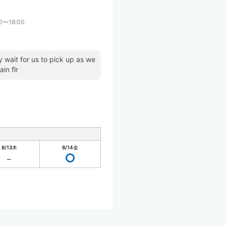
0〜18:00
 wait for us to pick up as we
in flr
8/13
木
8/14
金