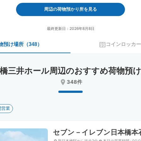
forward
backward
to
to
周辺の荷物預かり所を見る
interact
interact
with
with
the
the
最終更新日：2026年8月8日
calendar
calendar
and
and
物預け場所
（
348
）
コインロッカー
select
select
a
a
date.
date.
Press
Press
橋三井ホール周辺のおすすめ荷物預
the
the
question
question
348件
mark
mark
key
key
to
to
get
get
間営業
the
the
keyboard
keyboard
shortcuts
shortcuts
for
for
セブン－イレブン日本橋本
changing
changing
dates.
dates.
新日本橋駅から徒歩2分
本日の営業時間
:
00: