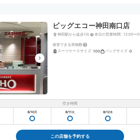
ビッグエコー神田南口店
神田駅から徒歩1分
本日の営業時間
:
12:00〜0
保管できる荷物数
スーツケースサイズ
:
バッグサイズ
:
100
0
空き時間
8/10
月
8/11
火
8/12
水
この店舗を予約する