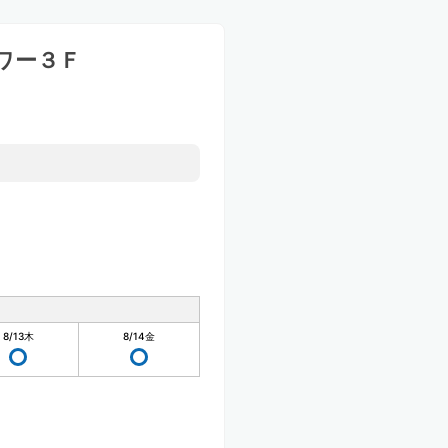
ワー３Ｆ
8/13
木
8/14
金