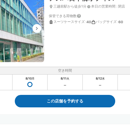
三越前駅から徒歩1分
本日の営業時間
:
閉店
保管できる荷物数
スーツケースサイズ
:
バッグサイズ
:
40
60
空き時間
8/10
月
8/11
火
8/12
水
この店舗を予約する