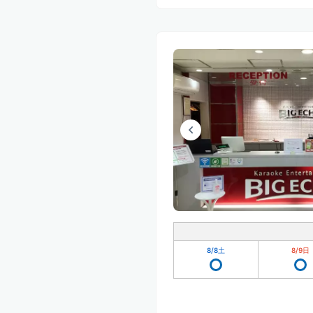
8/8
土
8/9
日