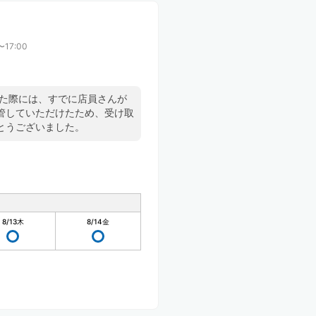
〜17:00
した際には、すでに店員さんが
管していただけたため、受け取
とうございました。
8/13
木
8/14
金