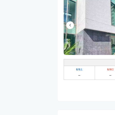
8/8
土
8/9
日