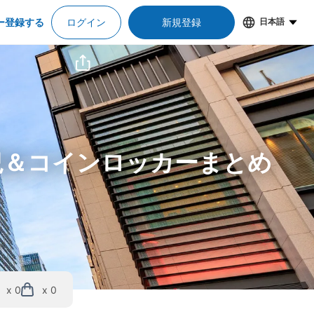
ー登録する
ログイン
新規登録
日本語
況＆コインロッカーまとめ
x 0
x 0