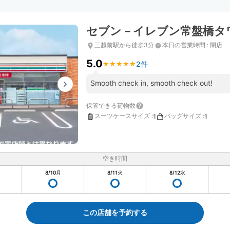
セブン－イレブン常盤橋タ
三越前駅から徒歩3分
本日の営業時間
:
閉店
5.0
2件
★
★
★
★
★
★
★
★
★
★
Smooth check in, smooth check out!
保管できる荷物数
スーツケースサイズ
:
バッグサイズ
:
1
1
空き時間
8/10
月
8/11
火
8/12
水
この店舗を予約する