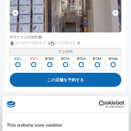
保管できる荷物数
スーツケースサイズ
:
バッグサイズ
:
3
0
空き時間
8/8
土
8/9
日
8/10
月
8/11
火
8/12
水
8/13
木
8/14
金
この店舗を予約する
ラヴィブリヤント
上板橋駅から徒歩4分
本日の営業時間
:
10:00〜18:00
This website uses cookies