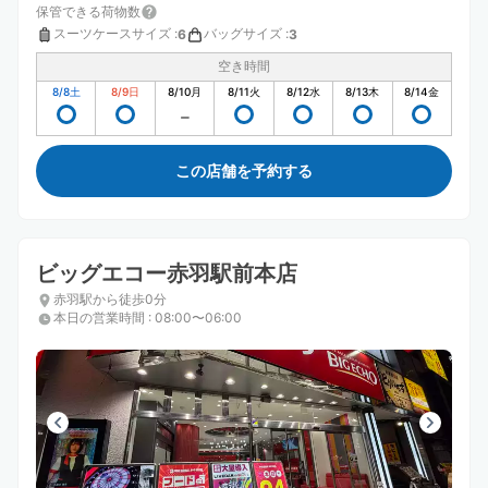
保管できる荷物数
スーツケースサイズ
:
バッグサイズ
:
6
3
空き時間
8/8
土
8/9
日
8/10
月
8/11
火
8/12
水
8/13
木
8/14
金
この店舗を予約する
ビッグエコー赤羽駅前本店
赤羽駅から徒歩0分
本日の営業時間
:
08:00〜06:00