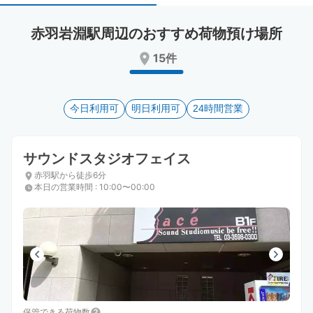
select
select
a
a
赤羽岩淵駅周辺のおすすめ荷物預け場所
date.
date.
Press
Press
15件
the
the
question
question
mark
mark
key
今日利用可
key
明日利用可
24時間営業
to
to
get
get
the
the
サウンドスタジオフェイス
keyboard
keyboard
赤羽駅から徒歩6分
shortcuts
shortcuts
本日の営業時間
:
10:00〜00:00
for
for
changing
changing
dates.
dates.
保管できる荷物数