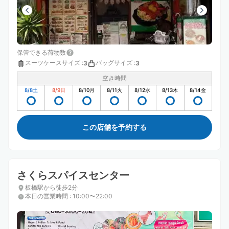
保管できる荷物数
スーツケースサイズ
:
バッグサイズ
:
3
3
空き時間
8/8
土
8/9
日
8/10
月
8/11
火
8/12
水
8/13
木
8/14
金
この店舗を予約する
さくらスパイスセンター
板橋駅から徒歩2分
本日の営業時間
:
10:00〜22:00