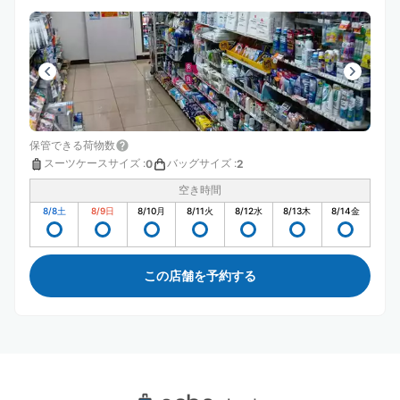
保管できる荷物数
スーツケースサイズ
:
バッグサイズ
:
0
2
空き時間
8/8
土
8/9
日
8/10
月
8/11
火
8/12
水
8/13
木
8/14
金
この店舗を予約する
赤羽岩淵駅周辺のおすすめコインロッカー