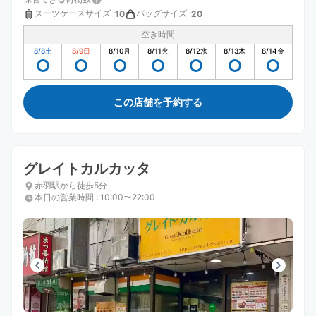
スーツケースサイズ
:
バッグサイズ
:
10
20
空き時間
8/8
土
8/9
日
8/10
月
8/11
火
8/12
水
8/13
木
8/14
金
この店舗を予約する
グレイトカルカッタ
赤羽駅から徒歩5分
本日の営業時間
:
10:00〜22:00