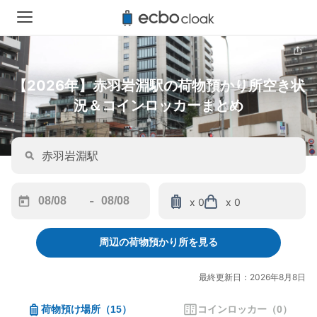
【2026年】赤羽岩淵駅の荷物預かり所空き状
況＆コインロッカーまとめ
-
x 0
x 0
Navigate
Navigate
forward
backward
周辺の荷物預かり所を見る
to
to
interact
interact
with
with
最終更新日：2026年8月8日
the
the
calendar
calendar
荷物預け場所
（
15
）
コインロッカー
（
0
）
and
and