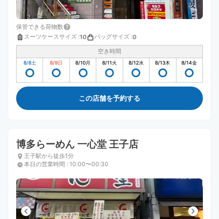
保管できる荷物数
スーツケースサイズ
:
バッグサイズ
:
10
0
空き時間
8/8
土
8/9
日
8/10
月
8/11
火
8/12
水
8/13
木
8/14
金
この店舗を予約する
博多らーめん 一心堂 王子店
王子駅から徒歩1分
本日の営業時間
:
10:00〜00:30