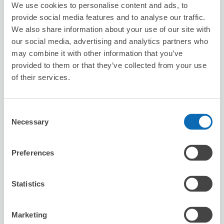
We use cookies to personalise content and ads, to
provide social media features and to analyse our traffic.
We also share information about your use of our site with
our social media, advertising and analytics partners who
may combine it with other information that you’ve
provided to them or that they’ve collected from your use
保管できる荷物数
of their services.
スーツケースサイズ
:
バッグサイズ
:
10
20
空き時間
8/8
土
8/9
日
8/10
月
8/11
火
8/12
水
8/13
木
8/14
金
Consent
Necessary
Selection
この店舗を予約する
Preferences
Statistics
セブン－イレブン足立西新井本町４丁目
江北駅から徒歩7分
本日の営業時間
:
00:00〜00:00
Marketing