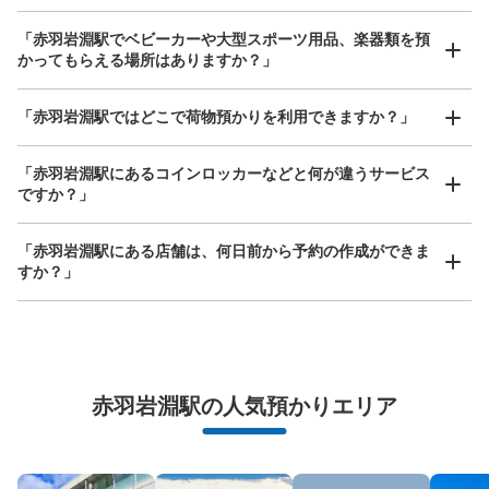
「赤羽岩淵駅でベビーカーや大型スポーツ用品、楽器類を預
かってもらえる場所はありますか？」
どんなサイズの荷物もOK
「赤羽岩淵駅ではどこで荷物預かりを利用できますか？」
手ぶらで1日快適に！
楽器、ベビーカー、ゴルフバッグ等、1人が持てる大きさの荷物であればどんなサイズでも
OK
「赤羽岩淵駅にあるコインロッカーなどと何が違うサービス
ですか？」
「赤羽岩淵駅にある店舗は、何日前から予約の作成ができま
すか？」
万が一に備えた安心補償
赤羽岩淵駅の人気預かりエリア
荷物の破損、盗難等万が一に備えた保証も完備で安心