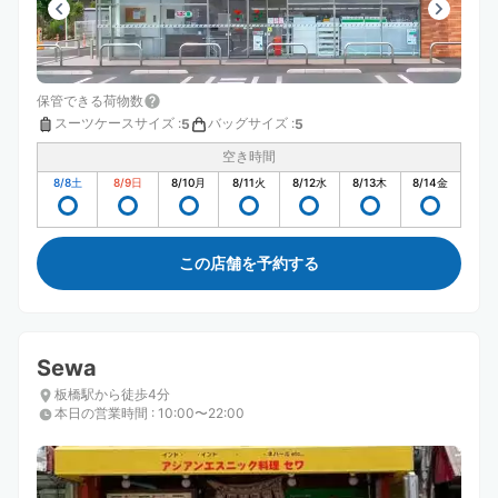
保管できる荷物数
スーツケースサイズ
:
バッグサイズ
:
5
5
空き時間
8/8
土
8/9
日
8/10
月
8/11
火
8/12
水
8/13
木
8/14
金
この店舗を予約する
Sewa
板橋駅から徒歩4分
本日の営業時間
:
10:00〜22:00