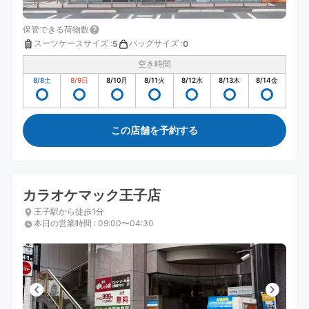
保管できる荷物数
スーツケースサイズ
:
バッグサイズ
:
5
0
空き時間
8/8
土
8/9
日
8/10
月
8/11
火
8/12
水
8/13
木
8/14
金
この店舗を予約する
カラオケマック王子店
王子駅から徒歩1分
本日の営業時間
:
09:00〜04:30