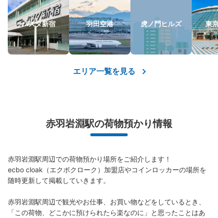
バスタ新宿
羽田空港
虎ノ門ヒルズ
東
エリア一覧を見る
赤羽岩淵駅の荷物預かり情報
赤羽岩淵駅周辺での荷物預かり場所をご紹介します！

ecbo cloak（エクボクローク）加盟店やコインロッカーの場所を
随時更新して掲載していきます。

赤羽岩淵駅周辺で観光やお仕事、お買い物などをしているとき、
「この荷物、どこかに預けられたら楽なのに」と思ったことはあ