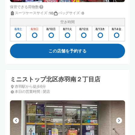
保管できる荷物数
スーツケースサイズ
:
バッグサイズ
:
10
0
空き時間
8/8
土
8/9
日
8/10
月
8/11
火
8/12
水
8/13
木
8/14
金
この店舗を予約する
ミニストップ北区赤羽南２丁目店
赤羽駅から徒歩6分
本日の営業時間
:
閉店