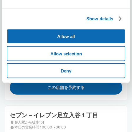
Show details
Allow all
保管できる荷物数
スーツケースサイズ
:
バッグサイズ
:
4
6
Allow selection
空き時間
8/8
土
8/9
日
8/10
月
8/11
火
8/12
水
8/13
木
8/14
金
Deny
この店舗を予約する
セブン－イレブン足立入谷１丁目
舎人駅から徒歩1分
本日の営業時間
:
00:00〜00:00