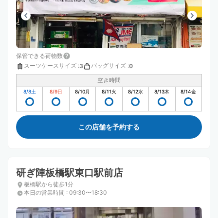
保管できる荷物数
スーツケースサイズ
:
バッグサイズ
:
3
0
空き時間
8/8
土
8/9
日
8/10
月
8/11
火
8/12
水
8/13
木
8/14
金
この店舗を予約する
研ぎ陣板橋駅東口駅前店
板橋駅から徒歩1分
本日の営業時間
:
09:30〜18:30