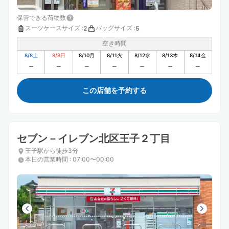
保管できる荷物数
スーツケースサイズ
:
バッグサイズ
:
2
5
空き時間
8/8
土
8/9
日
8/10
月
8/11
火
8/12
水
8/13
木
8/14
金
この店舗を予約する
セブン－イレブン北区王子２丁目
王子駅から徒歩3分
本日の営業時間
:
07:00〜00:00