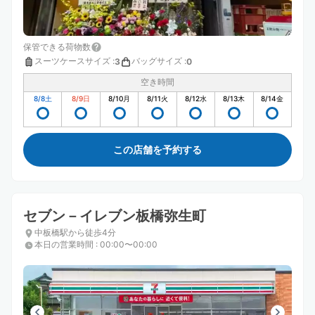
保管できる荷物数
スーツケースサイズ
:
バッグサイズ
:
3
0
空き時間
8/8
土
8/9
日
8/10
月
8/11
火
8/12
水
8/13
木
8/14
金
この店舗を予約する
セブン－イレブン板橋弥生町
中板橋駅から徒歩4分
本日の営業時間
:
00:00〜00:00