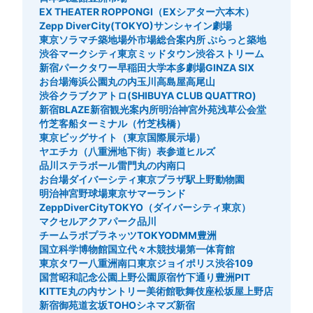
EX THEATER ROPPONGI（EXシアター六本木）
Zepp DiverCity(TOKYO)
サンシャイン劇場
東京ソラマチ
築地場外市場総合案内所 ぷらっと築地
渋谷マークシティ
東京ミッドタウン
渋谷ストリーム
新宿パークタワー
早稲田大学
本多劇場
GINZA SIX
お台場海浜公園
丸の内
玉川高島屋
高尾山
渋谷クラブクアトロ(SHIBUYA CLUB QUATTRO)
新宿BLAZE
新宿観光案内所
明治神宮外苑
浅草公会堂
竹芝客船ターミナル（竹芝桟橋）
東京ビッグサイト（東京国際展示場）
ヤエチカ（八重洲地下街）
表参道ヒルズ
品川ステラボール
雷門
丸の内南口
お台場ダイバーシティ東京プラザ駅
上野動物園
明治神宮野球場
東京サマーランド
ZeppDiverCityTOKYO（ダイバーシティ東京）
マクセルアクアパーク品川
チームラボプラネッツTOKYODMM豊洲
国立科学博物館
国立代々木競技場第一体育館
東京タワー
八重洲南口
東京ジョイポリス
渋谷109
国営昭和記念公園
上野公園
原宿竹下通り
豊洲PIT
KITTE丸の内
サントリー美術館
歌舞伎座
松坂屋上野店
新宿御苑
道玄坂
TOHOシネマズ新宿