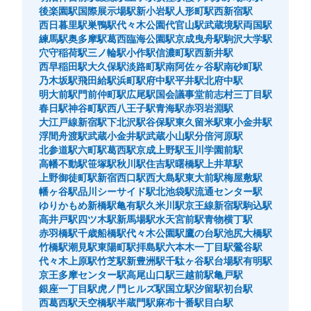
後楽園駅
国際展示場駅
新小岩駅
人形町駅
西新宿駅
西日暮里駅
巣鴨駅
代々木公園
代官山駅
武蔵境駅
両国駅
練馬駅
奥多摩駅
葛西臨海公園駅
京成曳舟駅
駒沢大学駅
穴守稲荷駅
三ノ輪駅
小作駅
信濃町駅
西新井駅
西早稲田駅
大久保駅
淡路町駅
南阿佐ヶ谷駅
南砂町駅
乃木坂駅
飛田給駅
浜町駅
府中駅
平井駅
北府中駅
明大前駅
門前仲町駅
広尾駅
国会議事堂前
志村三丁目駅
春日駅
神谷町駅
西八王子駅
青海駅
赤羽岩淵駅
大江戸線新宿駅
下北沢駅
谷保駅
東久留米駅
東小金井駅
浮間舟渡駅
武蔵小金井駅
武蔵小山駅
分倍河原駅
北参道駅
六町駅
葛西駅
京成上野駅
玉川学園前駅
高幡不動駅
笹塚駅
秋川駅
住吉駅
曙橋駅
上井草駅
上野御徒町駅
新宿西口駅
西大島駅
東大前駅
梅屋敷駅
幡ヶ谷駅
品川シーサイド駅
北池袋駅
流通センター駅
ゆりかもめ新橋駅
亀有駅
久米川駅
京王線新宿駅
駒込駅
高井戸駅
四ツ木駅
新馬場駅
水天宮前駅
青物横丁駅
赤羽橋駅
千歳船橋駅
代々木公園駅
鷹の台駅
池尻大橋駅
竹橋駅
潮見駅
東陽町駅
拝島駅
六本木一丁目駅
鶯谷駅
代々木上原駅
竹芝駅
新豊洲駅
千駄ヶ谷駅
台場駅
有明駅
京王多摩センター駅
高尾山口駅
三越前駅
亀戸駅
銀座一丁目駅
虎ノ門ヒルズ駅
国立駅
汐留駅
初台駅
西葛西駅
天空橋駅
半蔵門駅
麻布十番駅
目白駅