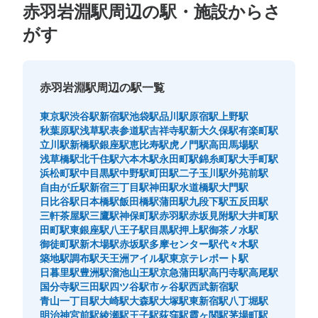
赤羽岩淵駅周辺の駅・施設からさ
がす
赤羽岩淵駅周辺の駅一覧
東京駅
渋谷駅
新宿駅
池袋駅
品川駅
原宿駅
上野駅
秋葉原駅
浅草駅
表参道駅
吉祥寺駅
新大久保駅
有楽町駅
立川駅
新橋駅
銀座駅
恵比寿駅
虎ノ門駅
高田馬場駅
浅草橋駅
北千住駅
六本木駅
永田町駅
錦糸町駅
大手町駅
浜松町駅
中目黒駅
中野駅
町田駅
二子玉川駅
外苑前駅
自由が丘駅
新宿三丁目駅
神田駅
水道橋駅
大門駅
日比谷駅
日本橋駅
飯田橋駅
蒲田駅
九段下駅
五反田駅
三軒茶屋駅
三鷹駅
神保町駅
赤羽駅
赤坂見附駅
大井町駅
田町駅
東銀座駅
八王子駅
目黒駅
押上駅
御茶ノ水駅
御徒町駅
新木場駅
赤坂駅
多摩センター駅
代々木駅
築地駅
調布駅
天王洲アイル駅
東京テレポート駅
日暮里駅
豊洲駅
溜池山王駅
京急蒲田駅
高円寺駅
高尾駅
国分寺駅
三田駅
四ツ谷駅
市ヶ谷駅
西武新宿駅
青山一丁目駅
大崎駅
大森駅
大塚駅
東新宿駅
八丁堀駅
明治神宮前駅
綾瀬駅
王子駅
荻窪駅
霞ヶ関駅
茅場町駅