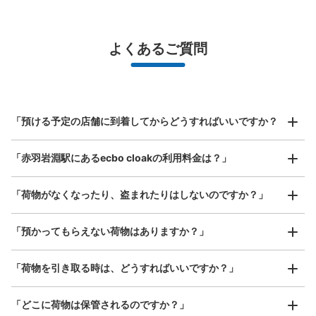
¥500
/
日
最大辺が45cm未満の大きさのお荷物（リュック、ハンド
よくあるご質問
バッグ、お手荷物など）
スマホからお店と日時を

全国1,000箇所以上と提携
指定して事前予約
北は北海道から南は沖縄まで都市部を中心に全国で利用可能なサービスです
スーツケースサイズ
¥800
「預ける予定の店舗に到着してからどうすればいいですか？
/
日
最大辺が45cm以上の大きさのお荷物（スーツケース、楽
「赤羽岩淵駅にあるecbo cloakの利用料金は？」
器、ベビーカーなど）
「荷物がなくなったり、盗まれたりはしないのですか？」
好立地 / 好条件店舗も多数
お店で荷物の写真を

「預かってもらえない荷物はありますか？」
アクセスの良い駅ナカ店舗や24時間営業店舗等も多数提携しています
撮ってもらいチェックイン完了
「荷物を引き取る時は、どうすればいいですか？」
「どこに荷物は保管されるのですか？」