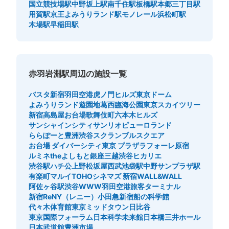
国立競技場駅
中野坂上駅
南千住駅
板橋駅
本郷三丁目駅
用賀駅
京王よみうりランド駅
モノレール浜松町駅
木場駅
早稲田駅
赤羽岩淵駅周辺の施設一覧
バスタ新宿
羽田空港
虎ノ門ヒルズ
東京ドーム
よみうりランド遊園地
葛西臨海公園
東京スカイツリー
新宿高島屋
お台場
歌舞伎町
六本木ヒルズ
サンシャインシティ
サンリオピューロランド
ららぽーと豊洲
渋谷スクランブルスクエア
お台場 ダイバーシティ東京 プラザ
ラフォーレ原宿
ルミネtheよしもと
銀座三越
渋谷ヒカリエ
渋谷駅ハチ公
上野松坂屋
西武池袋駅
中野サンプラザ駅
有楽町マルイ
TOHOシネマズ 新宿
WALL&WALL
阿佐ヶ谷駅
渋谷WWW
羽田空港旅客ターミナル
新宿ReNY（レニー）
小田急新宿
船の科学館
代々木体育館
東京ミッドタウン日比谷
東京国際フォーラム
日本科学未来館
日本橋三井ホール
日本武道館
豊洲市場