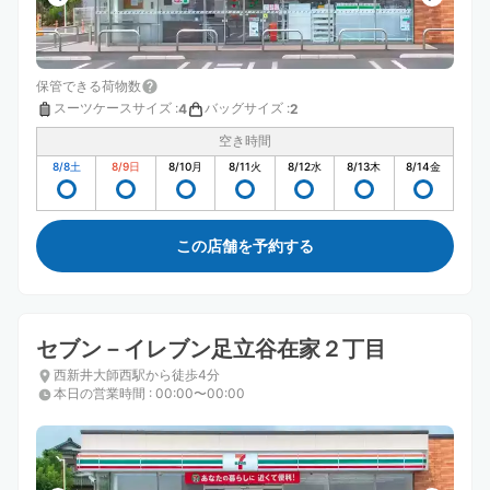
保管できる荷物数
スーツケースサイズ
:
バッグサイズ
:
4
2
空き時間
8/8
土
8/9
日
8/10
月
8/11
火
8/12
水
8/13
木
8/14
金
この店舗を予約する
セブン－イレブン足立谷在家２丁目
西新井大師西駅から徒歩4分
本日の営業時間
:
00:00〜00:00